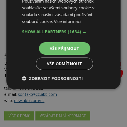
Používáním našich webových stránek
souhlasíte se všemi soubory cookie v
souladu s našimi zásadami používání
souborů cookie.
Více informací
SHOW ALL PARTNERS
(1634) →
VŠE PŘIJMOUT
ABB S.R.O.
BB Centrum budova Delta II,
VŠE ODMÍTNOUT
Vyskočilova 1561/4a
140 00 Praha 4
ZOBRAZIT PODROBNOSTI
telefon:
800 312 222
Nezbytně
Výkonové
Soubory
e-mail:
kontakt@cz.abb.com
nutné
soubory
cílení
soubory
web:
new.abb.com/cz
VÍCE O FIRMĚ
VYŽÁDAT DALŠÍ INFORMACE
Funkční soubory
Nezařazené
soubory