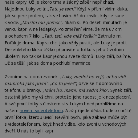
naše kapry. Už je skoro tma a žádný záběr nepřichází.
Najednou Luky volá:
„Tati, je tam!“
Když v přítmí vidím kluka,
jak se pere prutem, tak se bavím. Až do chvíle, kdy se sune
k vodě.
„Musím mu pomoc“
, říkám si. Po deseti minutách je
venku kapr. A ne ledajaký. Po změření víme, že má 67 cm
a odhadem 7 kilo.
„Tati, tati, kde máš foťák?“
Zatrnulo mi.
Foťák je doma. Kapra chci jako vždy pustit, ale Luky je proti.
Desetiletého kluka těžko připravíte o fotku s jeho životním
úkolem. No tak se kapr jednou sveze domů. Luky září, balíme.
Už se těší, jak se doma pochlubí mamince.
Zvoníme na doma zvonek.
„Luky, zvedni ho vejš, ať ho vidí
maminka jako první“
.
„Co to jeee?“
, ozve se z domovního
telefonu u branky.
„Mám ho, mami, má sedm kilo“
. Synek září,
ostatně jako my všichni, protože jeho radost je k nezaplacení.
A své první fotky s úlovkem si s Lukym hned prohlížíme na
našem
novém videotelefonu
. A až přijede děda, bude to určitě
první fotka, kterou uvidí. Nevěřil bych, jaká zábava může být
s videotelefonem, když hned vidíte, kdo zvoní u vchodových
dveří. U nás to byl i kapr.