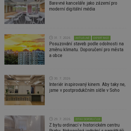
ná
Barevné kanceláře jako zázemí pro
z
moderní digitální média
vz
d
l
z
st
w
31. 7. 2026
_dc_gtm_UA-53599847-1
.estav.cz
53
T
AKTUÁLNĚ
EXPERT RADÍ
sekund
co
Posuzování staveb podle odolnosti na
př
změnu klimatu. Doporučení pro města
w
po
a obce
S
Go
da
kó
Po
30. 7. 2026
lz
z
Interiér inspirovaný kinem. Aby taky ne,
nu
jsme v postprodukčním sídle v Soho
be
sk
f
s
ná
je
kt
29. 7. 2026
ESTAV DOPORUČUJE
id
p
Z bytu ordinací v historickém centru
ú
Prahy. Nekonečná jednání s památkáři