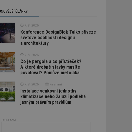
JNOVĚJŠÍ ČLÁNKY
7. 8. 2026
Konference DesignBlok Talks přiveze
světové osobnosti designu
a architektury
7. 8. 2026
Co je pergola a co přístřešek?
A které drobné stavby musíte
povolovat? Pomůže metodika
7. 8. 2026
Firemní
Instalace venkovní jednotky
klimatizace nebo žaluzií podléhá
jasným právním pravidlům
REKLAMA