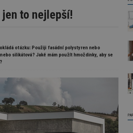
jen to nejlepší!
okládá otázku: Použiji fasádní polystyren nebo
á nebo silikátová? Jaké mám použít hmoždinky, aby se
?
PA