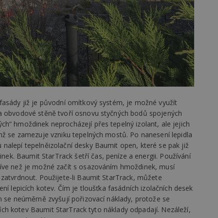
vzorkování dat definovaného limitem z
vašeho webu.
847-1
.estav.cz
53
Tento soubor cookie je přidružen k w
sekund
Správce značek Google k načtení dalšíc
stránku. Pokud je použit, lze jej považ
nutný, protože bez něj jiné skripty ne
správně. Konec názvu je jedinečné číslo
identifikátorem přidruženého účtu Goog
www.estav.cz
1 rok
Tento soubor cookie se používá k vytvá
uživatele
29
Soubor cookie je nastaven tak, aby Hot
Hotjar Ltd
minut
začátek cesty uživatele pro celkový poče
.estav.cz
fasády již je původní omítkový systém, je možné využít
54
Neobsahuje žádné identifikovatelné in
na obvodové stěně tvoří osnovu styčných bodů spojených
sekund
h“ hmoždinek neprocházejí přes tepelný izolant, ale jejich
onInProgress
29
Soubor cookie je nastaven tak, aby Hot
Hotjar Ltd
ímž se zamezuje vzniku tepelných mostů. Po nanesení lepidla
minut
začátek cesty uživatele pro celkový poče
.estav.cz
54
Neobsahuje žádné identifikovatelné in
nalepí tepelněizolační desky Baumit open, které se pak již
sekund
. Baumit StarTrack šetří čas, peníze a energii. Používání
www.estav.cz
29
Tento soubor cookie se používá k vytvá
říve než je možné začít s osazováním hmoždinek, musí
minut
uživatele
 zatvrdnout. Použijete-li Baumit StarTrack, můžete
53
sekund
ní lepicích kotev. Čím je tloušťka fasádních izolačních desek
1 rok
Jedná se o soubor cookie, který slouží k
m se neúměrně zvyšují pořizovací náklady, protože se
Google LLC
dalších souborů cookie návštěvníkem 
.estav.cz
icích kotev Baumit StarTrack tyto náklady odpadají. Nezáleží,