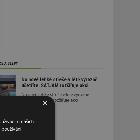
CE A SLEVY
Na nové lehké střeše v létě výrazně
ušetříte. SATJAM rozšiřuje akci
Na nové lehké střeše v létě výrazně
ušetříte. SATJAM rozšiřuje akci
×
REKLAMA
oužíváním našich
 používání