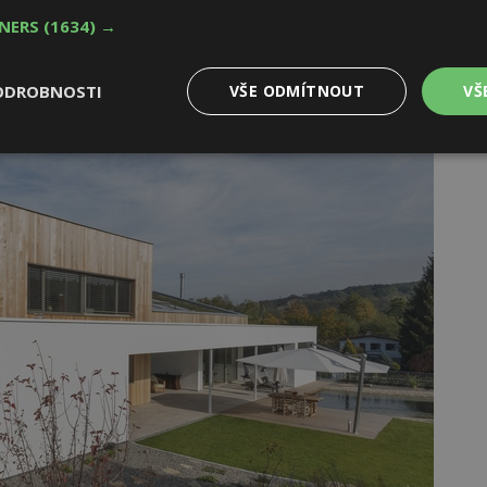
TNERS
(1634) →
á kvalita lepicí a stěrkové hmoty Baumit openContact
otlivými kroky při provádění zateplení. Fasáda bez
ných mostů. Bez hmoždinek lze u standardního rodinného
ODROBNOSTI
VŠE ODMÍTNOUT
VŠ
průvzdušnost obvodové konstrukce.
Výkonové
Soubory cílení
Funkční
y
soubory
soubory
oubory
Výkonové soubory
Soubory cílení
Funkční soubory
Ne
ry cookie umožňují základní funkce webových stránek, jako je přihlášení uživatele
e bez nezbytně nutných souborů cookie správně používat.
Provider
/
Vyprší
Popis
Doména
geviewSample
2
Tento soubor cookie je nastaven tak, 
Hotjar Ltd
minuty
Hotjar o tom, zda je tento návštěvník 
www.estav.cz