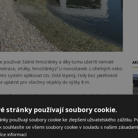
e používat žádné hmoždinky a díky tomu ušetřit nemalé
AK
enetrace, vrtáky, hmoždinky)? U novostaveb z cihelných nebo
to systém aplikovat tzv. čistě lepený, tedy bez jakéhokoli
 uplatnit pro všechny objekty do výšky 8 m.
ovacího systému Baumit open je vysoce kvalitní lepicí
ě překračuje požadované hodnoty přídržnosti k výše
é stránky používají soubory cookie.
odových tepelných mostů vzniklých klasickým
ch a podzimních dnech na fasádě projevit formou
ky používají soubory cookie ke zlepšení uživatelského zážitku. P
vnějších kontaktních tepelněizolačních systémech představují
 souhlasíte se všemi soubory cookie v souladu s našimi zásadami
ž má jejich okolí, což se může vizuálně projevovat právě při
íce informací
ativní vlhkostí vzduchu blížící se 100 %.