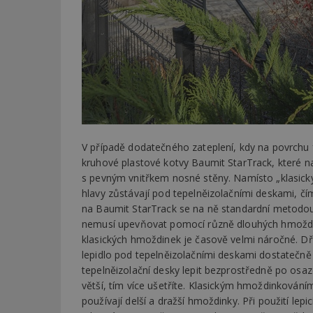
_dc_gtm_UA-53599
id
_hjFirstSeen
V případě dodatečného zateplení, kdy na povrchu 
kruhové plastové kotvy Baumit StarTrack, které 
s pevným vnitřkem nosné stěny. Namísto „klasickýc
_hjAbsoluteSessi
hlavy zůstávají pod tepelněizolačními deskami, č
na Baumit StarTrack se na ně standardní metodou 
nemusí upevňovat pomocí různě dlouhých hmoždinek
counter
klasických hmoždinek je časově velmi náročné. D
lepidlo pod tepelněizolačními deskami dostatečně
tepelněizolační desky lepit bezprostředně po osaze
__gfp_64b
větší, tím více ušetříte. Klasickým hmoždinkování
používají delší a dražší hmoždinky. Při použití lep