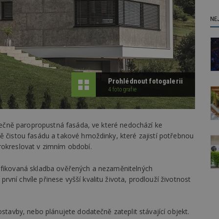
NE
Prohlédnout fotogalerii
4 fotografie
tatečně paropropustná fasáda, ve které nedochází ke
ě čistou fasádu a takové hmoždinky, které zajistí potřebnou
rokreslovat v zimním období.
tifikovaná skladba ověřených a nezaměnitelných
ní chvíle přinese vyšší kvalitu života, prodlouží životnost
ostavby, nebo plánujete dodatečně zateplit stávající objekt.