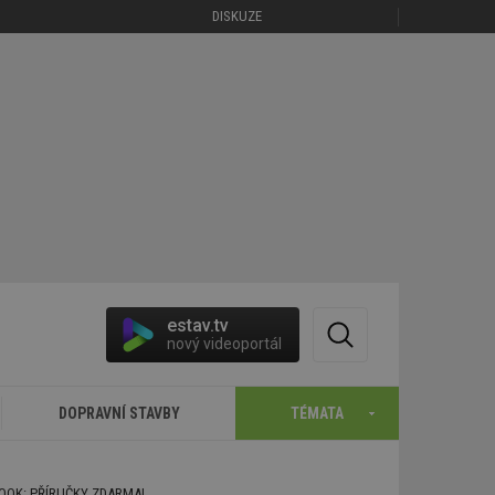
DISKUZE
estav.tv
nový videoportál
DOPRAVNÍ STAVBY
TÉMATA
BOOK: PŘÍRUČKY ZDARMA!