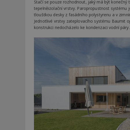
Stačí se pouze rozhodnout, jaký má být konečný t
tepelněizolační vrstvy. Paropropustnost systému je
tloušťkou desky z fasádního polystyrenu a v zim
Jednotlivé vrstvy zateplovacího systému Baumit o
konstrukci nedocházelo ke kondenzaci vodní páry.