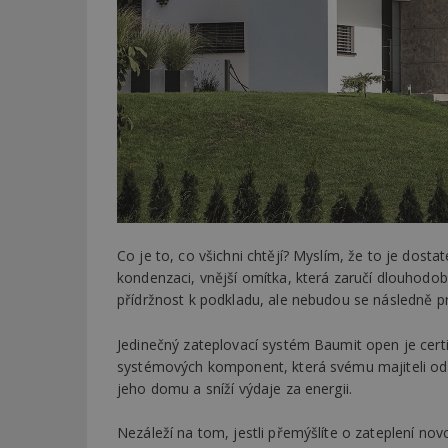
Co je to, co všichni chtějí? Myslím, že to je dos
kondenzaci, vnější omítka, která zaručí dlouhodob
přídržnost k podkladu, ale nebudou se následně p
Jedinečný zateplovací systém Baumit open je cer
systémových komponent, která svému majiteli od prv
jeho domu a sníží výdaje za energii.
Nezáleží na tom, jestli přemýšlíte o zateplení nov