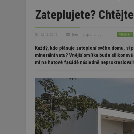
Zateplujete? Chtějte 
23. 2. 2019
Baumit, spol. s r.o.
FIREMNÍ
Každý, kdo plánuje zateplení svého domu, si p
minerální vatu? Vnější omítka bude silikonov
mi na hotové fasádě následně neprokreslovali