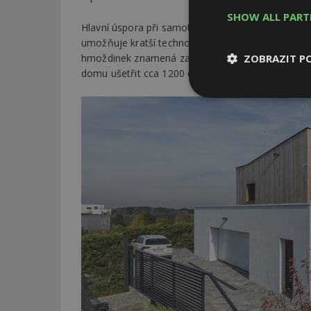
SHOW ALL PAR
Hlavní úspora při samotné realizaci je čas. Vysok
umožňuje kratší technologické přestávky mezi jedn
hmoždinek znamená zateplení bez bodových tepel
ZOBRAZIT P
domu ušetřit cca 1200 děr a zajistit tak lepší ne
Nezbytně
nutné soubor
Nezbytně nutné s
Nezbytně nutné soubo
Webové stránky nelz
Název
_hjIncludedInPa