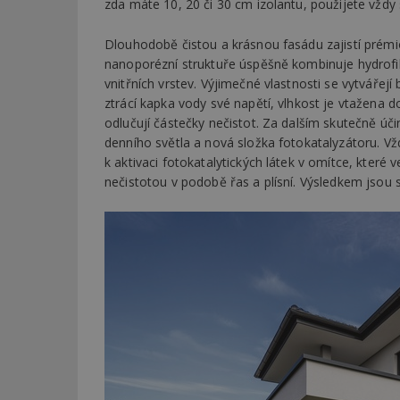
zda máte 10, 20 či 30 cm izolantu, použijete vždy 
Dlouhodobě čistou a krásnou fasádu zajistí prém
Název
Provider
Pr
Název
Název
/
D
nanoporézní struktuře úspěšně kombinuje hydrofiln
Název
_hjSessionUser_1
Doména
vnitřních vrstev. Výjimečné vlastnosti se vytvář
test
.m
tu
_gid
CMID
Google
ztrácí kapka vody své napětí, vlhkost je vtažena d
LLC
odlučují částečky nečistot. Za dalším skutečně ú
Gdyn
mobile
ww
.estav.cz
denního světla a nová složka fotokatalyzátoru. V
_ga
TDID
Google
k aktivaci fotokatalytických látek v omítce, které v
sssp_session
c
.e
LLC
.estav.cz
nečistotou v podobě řas a plísní. Výsledkem jsou s
ui
VISITOR_INFO1_LI
cct
_hjSession_170189
Gtest
uid
C
test_cookie
bm2uu
cct
id
ibbid