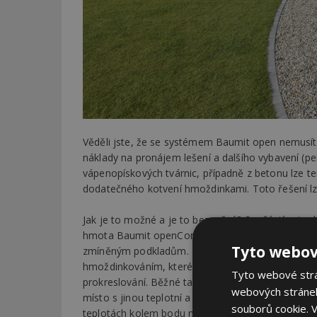
Věděli jste, že se systémem Baumit open nemusít
náklady na pronájem lešení a dalšího vybavení (p
vápenopískových tvárnic, případně z betonu lze ten
dodatečného kotvení hmoždinkami. Toto řešení lze
Jak je to možné a je to bezpečné? Součástí zatepl
hmota Baumit openContact, která až sedminásobn
Tyto webov
zmíněným podkladům. Dochází tak k odstranění b
hmoždinkováním, které se mohou ve vlhkých jarní
Tyto webové strán
prokreslování. Běžné talířové hmoždinky totiž ve 
webových stránek
místo s jinou teplotní a vlhkostní setrvačností ne
souborů cookie.
V
teplotách kolem bodu mrazu anebo v obdobích s rel