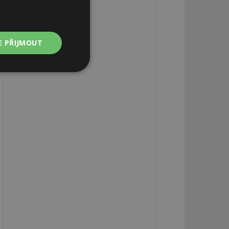
E PŘIJMOUT
Nezařazené
soubory
zařazené soubory
 a správa účtu.
aby informoval
zahrnut do