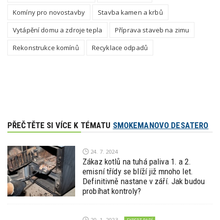
Komíny pro novostavby
Stavba kamen a krbů
Vytápění domu a zdroje tepla
Příprava staveb na zimu
Rekonstrukce komínů
Recyklace odpadů
PŘEČTĚTE SI VÍCE K TÉMATU
SMOKEMANOVO DESATERO
24. 7. 2024
Zákaz kotlů na tuhá paliva 1. a 2.
emisní třídy se blíží již mnoho let.
Definitivně nastane v září. Jak budou
probíhat kontroly?
20. 1. 2023