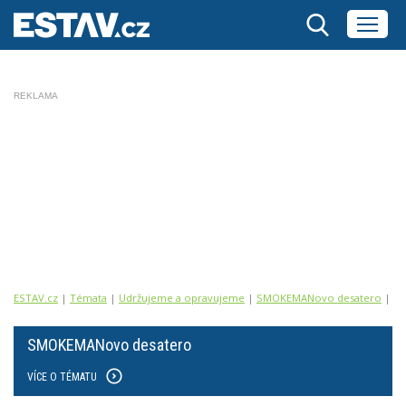
REKLAMA
ESTAV.cz
Témata
Udržujeme a opravujeme
SMOKEMANovo desatero
Úd
SMOKEMANovo desatero
VÍCE O TÉMATU