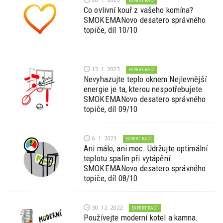
EXPERT RADÍ
Co ovlivní kouř z vašeho komína?
SMOKEMANovo desatero správného
topiče, díl 10/10
13. 1. 2023
EXPERT RADÍ
Nevyhazujte teplo oknem Nejlevnější
energie je ta, kterou nespotřebujete.
SMOKEMANovo desatero správného
topiče, díl 09/10
6. 1. 2023
EXPERT RADÍ
Ani málo, ani moc. Udržujte optimální
teplotu spalin při vytápění.
SMOKEMANovo desatero správného
topiče, díl 08/10
30. 12. 2022
EXPERT RADÍ
Používejte moderní kotel a kamna.