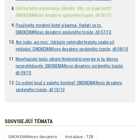
Údržba kotle a komína je důležitá. Víte, co a jak čistit?
SMOKEMANovo desatero správného topiče, díl 06/10
Používejte moderní kotel a kamna. Vyplatí se to.
SMOKEMANovo desatero správného topiče, díl 07/10
Ani málo, ani moc. Udržujte optimální teplotu spalin při
vytápění. SMOKEMANovo desatero správného topiče, díl 08/10
Nevyhazujte teplo oknem Nejlevnější energie je ta, kterou
nespotřebujete. SMOKEMANovo desatero správného topiče,
díl 09/10
Co ovlivní kouř z vašeho komína? SMOKEMANovo desatero
správného topiče, díl 10/10
SOUVISEJÍCÍ TÉMATA
SMOKEMANovo desatero
Instalace - TZB