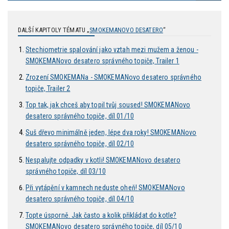
DALŠÍ KAPITOLY TÉMATU „
SMOKEMANOVO DESATERO
“
Stechiometrie spalování jako vztah mezi mužem a ženou -
SMOKEMANovo desatero správného topiče, Trailer 1
Zrození SMOKEMANa - SMOKEMANovo desatero správného
topiče, Trailer 2
Top tak, jak chceš aby topil tvůj soused! SMOKEMANovo
desatero správného topiče, díl 01/10
Suš dřevo minimálně jeden, lépe dva roky! SMOKEMANovo
desatero správného topiče, díl 02/10
Nespalujte odpadky v kotli! SMOKEMANovo desatero
správného topiče, díl 03/10
Při vytápění v kamnech neduste oheň! SMOKEMANovo
desatero správného topiče, díl 04/10
Topte úsporně. Jak často a kolik přikládat do kotle?
SMOKEMANovo desatero správného topiče, díl 05/10