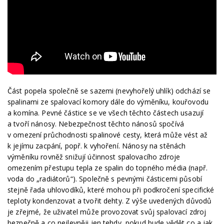
Část popela společně se sazemi (nevyhořelý uhlík) odchází se
spalinami ze spalovací komory dále do výměníku, kouřovodu
a komína. Pevné částice se ve všech těchto částech usazují
a tvoří nánosy. Nebezpečnost těchto nánosů spočívá
v omezení průchodnosti spalinové cesty, která může vést až
k jejímu zacpání, popř. k vyhoření. Nánosy na stěnách
výměníku rovněž snižují účinnost spalovacího zdroje
omezením přestupu tepla ze spalin do topného média (např.
voda do „radiátorů“). Společně s pevnými částicemi působí
stejně řada uhlovodíků, které mohou při podkročení specifické
teploty kondenzovat a tvořit dehty. Z výše uvedených důvodů
je zřejmé, že uživatel může provozovat svůj spalovací zdroj
bezpečně a co nejlevněji jen tehdy, pokud bude vědět co a jak