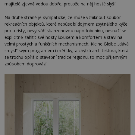
majitelé zjevně vedou dobře, protože na něj hosté slyší.
Na druhé straně je sympatické, že může vzniknout soubor
rekreačních objektů, které nepůsobí dojmem zbytnělého kýče
pro turisty, nevytváří skanzenovou napodobeninu, nesnaží se
explicitně zahltit své hosty luxusem a komfortem a staví na
velmi prostých a funkčních mechanismech. Kleine Bleibe „dává
smysl“ svým programem i měřítky, a chytrá architektura, která
se trochu opírá o stavební tradice regionu, to moc příjemným
způsobem doprovází.