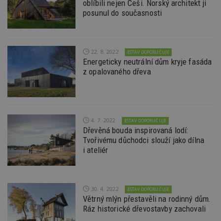
oblíbili nejen Češi. Norský architekt ji
posunul do současnosti
22. 8. 2022
ESTAV DOPORUČUJE
Energeticky neutrální dům kryje fasáda
z opalovaného dřeva
4. 7. 2022
ESTAV DOPORUČUJE
Dřevěná bouda inspirovaná lodí:
Tvořivému důchodci slouží jako dílna
i ateliér
30. 4. 2022
ESTAV DOPORUČUJE
Větrný mlýn přestavěli na rodinný dům.
Ráz historické dřevostavby zachovali