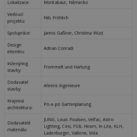
Lokalizace:
Montabaur, Německo
Vedoucí
Nils Fröhlich
projektu:
Spolupráce:
Jannis Gaßner, Christina Wüst
Design
Adrian Conradi
interiéru:
Inženýring
Frommelt und Hartung
stavby:
Dodavatel
Ahrens Ingenieure
stavby:
Krajinná
Pö-a-pö Gartenplanung
architektura:
JUNG, Louis Poulsen, Velfac, Astro
Dodavatelé
Lighting, Cesi, FSB, Hiram, In-Lite, KLH,
materiálu:
Ladenburger, Vallone, Vola