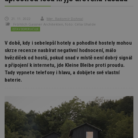
21. 11. 2022
Mgr. Radomír Dohnal
Fröhlich Gassner Architekten, foto: Célia Uhalde
ESTAV DOPORUČUJE
V době, kdy i sebelepší hotely a pohodlné hostely mohou
skrze recenze nasbírat negativní hodnocení, málo
hvězdiček od hostů, pokud snad v místě není dobrý signál
a připojení k internetu, jde Kleine Bleibe proti proudu.
Tady vypnete telefony i hlavu, a dobijete své vlastní
baterie.