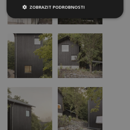
ZOBRAZIT PODROBNOSTI
Nezbytně
Výkonové
Soubory
nutné
soubory
cílení
soubory
Funkční soubory
Nezařazené
soubory
Nezbytně nutné soubory
Výkonové soubory
Soubory cílení
Funkční soubory
Nezařazené soubory
Nezbytně nutné soubory cookie umožňují základní
funkce webových stránek, jako je přihlášení