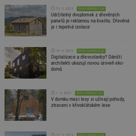
webu a
15. 5. 2023
stránky
ESTAV DOPORUČUJE
načten
Udržitelný dvojdomek z dřevěných
účele
panelů je reklamou na kvalitu. Dřevěná
zobraz
cílený
je i tepelná izolace
TDCPM
1 rok
Tento 
The Trade Desk
cookie
Inc.
inform
.adsrvr.org
tom, j
15. 4. 2023
ESTAV DOPORUČUJE
uživate
web, a
Digitalizace a dřevostavby? Dánští
reklam
architekti ukazují novou úroveň eko-
koncov
domů
mohl v
návště
uvede
webu.
YSC
Zavřením
Tento 
Google LLC
1. 4. 2023
ESTAV DOPORUČUJE
prohlížeče
cookie
.youtube.com
V domku mezi lesy si užívají pohody,
YouTu
sledov
ztraceni v křivoklátském lese
zobraz
vložen
CMPS
2 měsíce 4
Tyto s
Casale Media
týdny
cookie
Inc.
spojen
.casalemedia.com
reklam
13. 3. 2023
ESTAV DOPORUČUJE