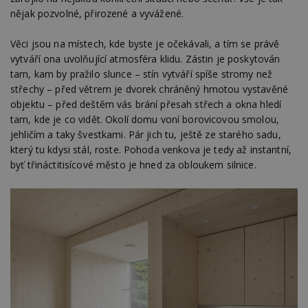
nějak pozvolné, přirozené a vyvážené.
Věci jsou na místech, kde byste je očekávali, a tím se právě
vytváří ona uvolňující atmosféra klidu. Zástin je poskytován
tam, kam by pražilo slunce – stín vytváří spíše stromy než
střechy – před větrem je dvorek chráněný hmotou vystavěné
objektu – před deštěm vás brání přesah střech a okna hledí
tam, kde je co vidět. Okolí domu voní borovicovou smolou,
jehličím a taky švestkami. Pár jich tu, ještě ze starého sadu,
který tu kdysi stál, roste. Pohoda venkova je tedy až instantní,
byť třináctitisícové město je hned za obloukem silnice.