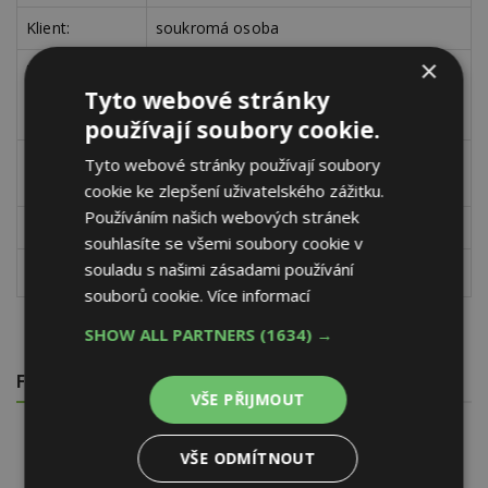
Klient:
soukromá osoba
×
Zahájení
projektové
2020
Tyto webové stránky
fáze:
používají soubory cookie.
Rok dokončení
Tyto webové stránky používají soubory
2022
(finalizace):
cookie ke zlepšení uživatelského zážitku.
Používáním našich webových stránek
Počet podlaží:
2
souhlasíte se všemi soubory cookie v
souladu s našimi zásadami používání
Užitná plocha:
2
170 m
souborů cookie.
Více informací
SHOW ALL PARTNERS
(1634) →
FOTOGALERIE
VŠE PŘIJMOUT
VŠE ODMÍTNOUT