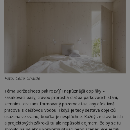
Foto: Célia Uhalde
Téma udržitelnosti pak rozvíjí i nejrůznější doplňky –
zasakovací pásy, trávou prorostlá dlažba parkovacích stání,
zemními terasami formovaný pozemek tak, aby efektivně
pracoval s dešťovou vodou. I když je tedy sestava objektů
usazena ve svahu, bouřka je nespláchne. Každý ze stavebních
a projektových zákroků tu ale nepůsobí dojmem, že by se tu
zbrojilo na nějakou konkrétní situaci nebo scénář. Vše je tak