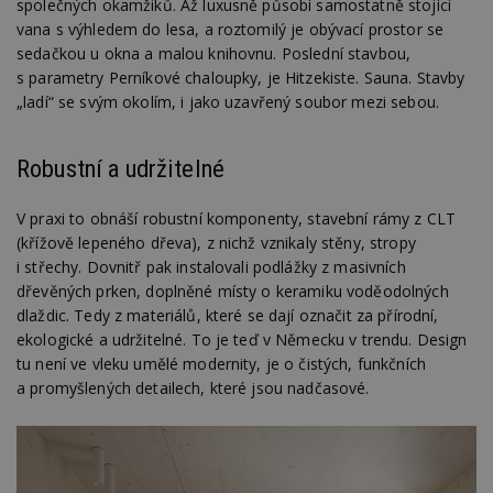
společných okamžiků. Až luxusně působí samostatně stojící
vana s výhledem do lesa, a roztomilý je obývací prostor se
sedačkou u okna a malou knihovnu. Poslední stavbou,
s parametry Perníkové chaloupky, je Hitzekiste. Sauna. Stavby
„ladí“ se svým okolím, i jako uzavřený soubor mezi sebou.
Robustní a udržitelné
V praxi to obnáší robustní komponenty, stavební rámy z CLT
(křížově lepeného dřeva), z nichž vznikaly stěny, stropy
i střechy. Dovnitř pak instalovali podlážky z masivních
dřevěných prken, doplněné místy o keramiku voděodolných
dlaždic. Tedy z materiálů, které se dají označit za přírodní,
ekologické a udržitelné. To je teď v Německu v trendu. Design
tu není ve vleku umělé modernity, je o čistých, funkčních
a promyšlených detailech, které jsou nadčasové.