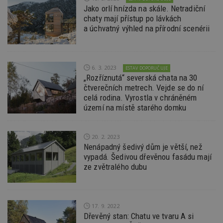
sledov
Jako orlí hnízda na skále. Netradiční
produk
které 
chaty mají přístup po lávkách
uživate
a úchvatný výhled na přírodní scenérii
IDE
2 roky
Tento 
Google LLC
cookie
.doubleclick.net
společ
Double
provád
6. 3. 2023
ESTAV DOPORUČUJE
inform
„Rozříznutá“ severská chata na 30
tom, j
uživate
čtverečních metrech. Vejde se do ní
webové
celá rodina. Vyrostla v chráněném
a jakou
území na místě starého domku
reklam
koncov
mohl v
návště
uvede
20. 2. 2023
webu.
Nenápadný šedivý dům je větší, než
vypadá. Šedivou dřevěnou fasádu mají
CMPRO
2 měsíce 4
Tyto s
Casale Media
týdny
cookie
Inc.
ze zvětralého dubu
spojen
.casalemedia.com
reklam
sledov
produk
které 
uživate
17. 9. 2022
Dřevěný stan: Chatu ve tvaru A si