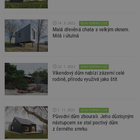
14. 3. 2022
ESTAV DOPORUČUJE
Malá dřevěná chata s velkým oknem.
Milá i útulná
22. 1. 2022
ESTAV DOPORUČUJE
Víkendový dům nabízí zázemí celé
rodině, přírodu využívá jako štít
1. 11. 2021
ESTAV DOPORUČUJE
Původní dům zbourali. Jeho důstojným
nástupcem se stal poctivý dům
z černého smrku