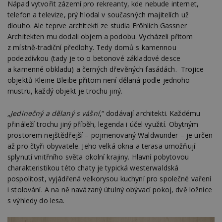
Nápad vytvořit zázemí pro rekreanty, kde nebude internet,
telefon a televize, prý hlodal v současných majitelích už
dlouho. Ale teprve architekti ze studia Fröhlich Gassner
Architekten mu dodali objem a podobu. Vycházeli přitom
z místně-tradiční předlohy. Tedy domů s kamennou
podezdívkou (tady je to o betonové základové desce
a kamenné obkladu) a černých dřevěných fasádách. Trojice
objektů Kleine Bleibe přitom není dělaná podle jednoho
mustru, každý objekt je trochu jiný.
„
Jedinečný a dělaný s vášní
,“ dodávají architekti. Každému
přináleží trochu jiný příběh, legenda i účel využití. Obytným
prostorem nejštědřejší – pojmenovaný Waldwunder – je určen
až pro čtyři obyvatele. Jeho velká okna a terasa umožňují
splynutí vnitřního světa okolní krajiny. Hlavní pobytovou
charakteristikou této chaty je typická westerwaldská
pospolitost, vyjádřená velkorysou kuchyní pro společné vaření
i stolování. A na ně navázaný útulný obývací pokoj, dvě ložnice
s výhledy do lesa.