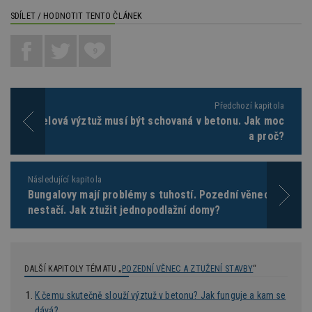
54
ab
SDÍLET / HODNOTIT TENTO ČLÁNEK
sekund
sl
ce
pr
po
9
N
ž
id
i
_hjAbsoluteSessionInProgress
29
S
Předchozí kapitola
Hotjar Ltd
minut
je
.estav.cz
Ocelová výztuž musí být schovaná v betonu. Jak moc
54
ab
sekund
sl
a proč?
ce
pr
po
N
Následující kapitola
ž
id
Bungalovy mají problémy s tuhostí. Pozední věnec
i
nestačí. Jak ztužit jednopodlažní domy?
counter
www.estav.cz
29
T
minut
co
53
po
sekund
vy
se
DALŠÍ KAPITOLY TÉMATU „
POZEDNÍ VĚNEC A ZTUŽENÍ STAVBY
“
__gfp_64b
1 rok
Je
Google LLC
so
.estav.cz
K čemu skutečně slouží výztuž v betonu? Jak funguje a kam se
kt
dává?
sp