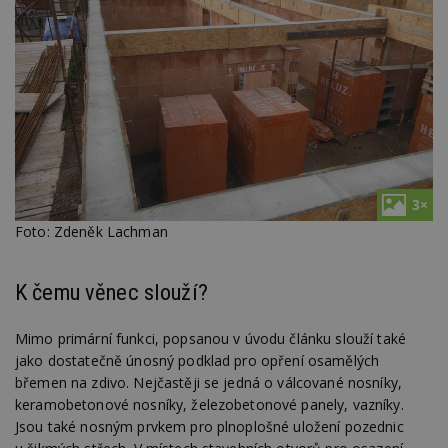
3×
Foto: Zdeněk Lachman
K čemu věnec slouží?
Mimo primární funkci, popsanou v úvodu článku slouží také
jako dostatečně únosný podklad pro opření osamělých
břemen na zdivo. Nejčastěji se jedná o válcované nosníky,
keramobetonové nosníky, železobetonové panely, vazníky.
Jsou také nosným prvkem pro plnoplošné uložení pozednic