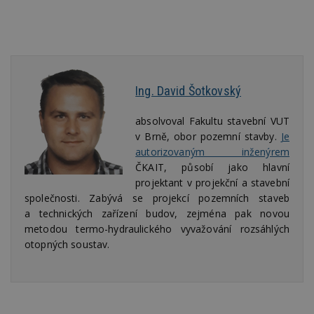
sekund
co
př
w
po
S
Go
da
kó
Po
Ing. David Šotkovský
lz
z
nu
absolvoval Fakultu stavební VUT
be
sk
v Brně, obor pozemní stavby.
Je
f
autorizovaným inženýrem
s
ná
ČKAIT, působí jako hlavní
je
projektant v projekční a stavební
kt
id
společnosti. Zabývá se projekcí pozemních staveb
p
ú
a technických zařízení budov, zejména pak novou
An
metodou termo-hydraulického vyvažování rozsáhlých
id
www.estav.cz
1 rok
T
otopných soustav.
co
po
vy
se
_hjFirstSeen
29
S
Hotjar Ltd
minut
je
.estav.cz