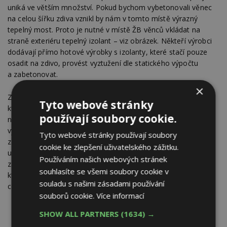
uniká ve větším množství. Pokud bychom vybetonovali věnec
na celou šířku zdiva vznikl by nám v tomto místě výrazný
tepelný most. Proto je nutné v místě ŽB věnců vkládat na
straně exteriéru tepelný izolant – viz obrázek. Někteří výrobci
dodávají přímo hotové výrobky s izolanty, které stačí pouze
osadit na zdivo, provést vyztužení dle statického výpočtu
a zabetonovat.
×
Zde je nutné upozornit, že někdy je věnec součástí překladu,
Tyto webové stránky
který má navíc na úkor jeho šířky osazen kastlík pro žaluzie
používají soubory cookie.
nebo rolety. Samotná šířka překladu a potažmo věnce pak
vychází v některých extrémech tak malá, že to hraničí se
Tyto webové stránky používají soubory
zdravým rozumem. To vše jen na úkor tepleného mostu, kde
cookie ke zlepšení uživatelského zážitku.
už není problém samotný tepelný most, který nám v minulosti
Používáním našich webových stránek
zapříčinil růst plísní v interiéru, ale hledání „desetinek“ tepla,
souhlasíte se všemi soubory cookie v
které nám unikne. To vše za cenu někdy žalostné statiky
souladu s našimi zásadami používání
celého objektu.
souborů cookie.
Více informací
SHOW ALL PARTNERS
(1634) →