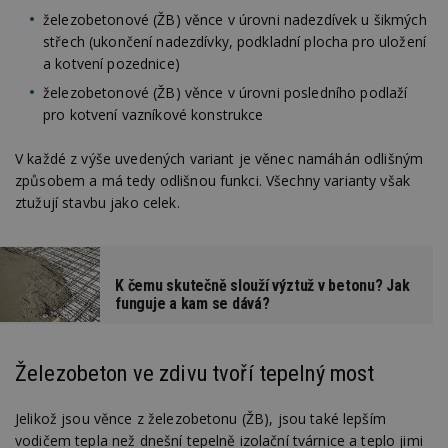
železobetonové (ŽB) věnce v úrovni nadezdívek u šikmých
střech (ukončení nadezdívky, podkladní plocha pro uložení
a kotvení pozednice)
železobetonové (ŽB) věnce v úrovni posledního podlaží
pro kotvení vazníkové konstrukce
V každé z výše uvedených variant je věnec namáhán odlišným
způsobem a má tedy odlišnou funkci. Všechny varianty však
ztužují stavbu jako celek.
K čemu skutečně slouží výztuž v betonu? Jak
funguje a kam se dává?
Železobeton ve zdivu tvoří tepelný most
Jelikož jsou věnce z železobetonu (ŽB), jsou také lepším
vodičem tepla než dnešní tepelně izolační tvárnice a teplo jimi