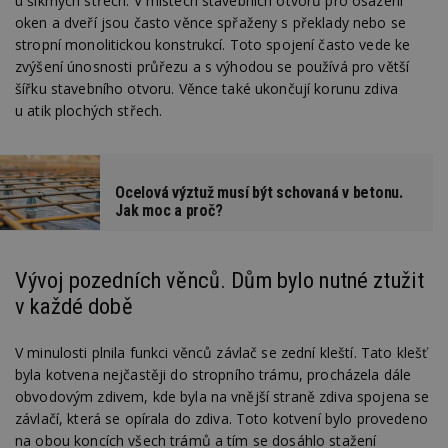
u šikmých střech. V místech stavebních otvorů pro osazení
oken a dveří jsou často věnce spřaženy s překlady nebo se
stropní monolitickou konstrukcí. Toto spojení často vede ke
zvýšení únosnosti průřezu a s výhodou se používá pro větší
šířku stavebního otvoru. Věnce také ukončují korunu zdiva
u atik plochých střech.
Ocelová výztuž musí být schovaná v betonu.
Jak moc a proč?
Vývoj pozedních věnců. Dům bylo nutné ztužit
v každé době
V minulosti plnila funkci věnců závlač se zední kleští. Tato klešť
byla kotvena nejčastěji do stropního trámu, procházela dále
obvodovým zdivem, kde byla na vnější straně zdiva spojena se
závlačí, která se opírala do zdiva. Toto kotvení bylo provedeno
na obou koncích všech trámů a tím se dosáhlo stažení