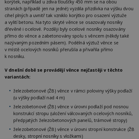
korýtek, například u zdiva tloušťky 450 mm se na obou
stranách (případě jen na jedné) vyzdila přizdívka na výšku dvou
cihel plných a uvnitř tak vzniklo korýtko pro osazení výztuže
a vylití betonu. Na tyto skryté věnce se osazovaly nosníky
dřevěné i ocelové. Později byly ocelové nosníky osazovány
přímo do věnce a zabetonovány spolu s věncem (někdy také
nazývaným pozedním pásem). Podélná výztuž věnce se
v místě ocelových nosníků přerušila a přivařila přímo
k nosníku.
V dnešní době se provádějí věnce nejčastěji v těchto
variantách:
železobetonové (ŽB) věnce v rámci poloviny výšky podlaží
(u výšky podlaží nad 4 m)
železobetonové (ŽB) věnce v úrovni podlaží pod nosnou
konstrukcí stropu (uložení válcovaných ocelových nosníků,
předpjatých železobetonových panelů, trámové stropy)
železobetonové (ŽB) věnce v úrovni stropní konstrukce (ŽB
desky, stropní nosníky s vložkami)