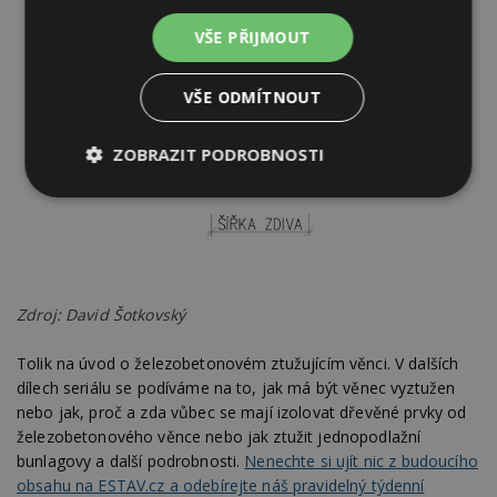
VŠE PŘIJMOUT
VŠE ODMÍTNOUT
ZOBRAZIT PODROBNOSTI
Nezbytně
Výkonové
Soubory
nutné
soubory
cílení
soubory
Zdroj: David Šotkovský
Funkční soubory
Nezařazené
soubory
Tolik na úvod o železobetonovém ztužujícím věnci. V dalších
dílech seriálu se podíváme na to, jak má být věnec vyztužen
nebo jak, proč a zda vůbec se mají izolovat dřevěné prvky od
železobetonového věnce nebo jak ztužit jednopodlažní
bunlagovy a další podrobnosti.
Nenechte si ujít nic z budoucího
obsahu na ESTAV.cz a odebírejte náš pravidelný týdenní
Nezbytně nutné soubory