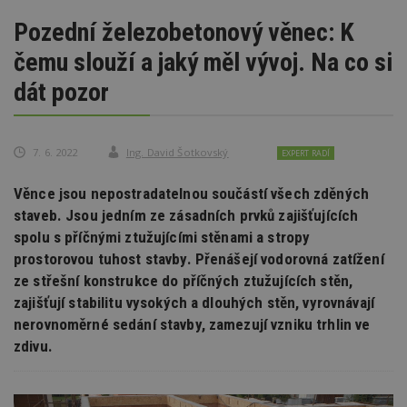
Pozední železobetonový věnec: K
čemu slouží a jaký měl vývoj. Na co si
dát pozor
7. 6. 2022
Ing. David Šotkovský
EXPERT RADÍ
Věnce jsou nepostradatelnou součástí všech zděných
staveb. Jsou jedním ze zásadních prvků zajišťujících
spolu s příčnými ztužujícími stěnami a stropy
prostorovou tuhost stavby. Přenášejí vodorovná zatížení
ze střešní konstrukce do příčných ztužujících stěn,
zajišťují stabilitu vysokých a dlouhých stěn, vyrovnávají
nerovnoměrné sedání stavby, zamezují vzniku trhlin ve
zdivu.