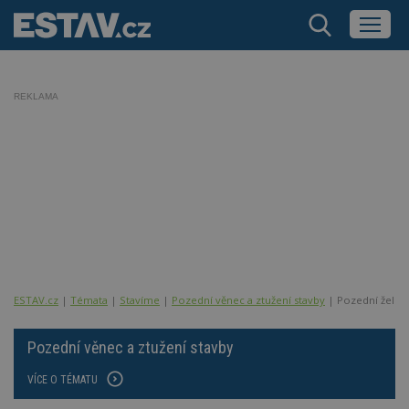
REKLAMA
ESTAV.cz
Témata
Stavíme
Pozední věnec a ztužení stavby
Pozední železo
Pozední věnec a ztužení stavby
VÍCE O TÉMATU