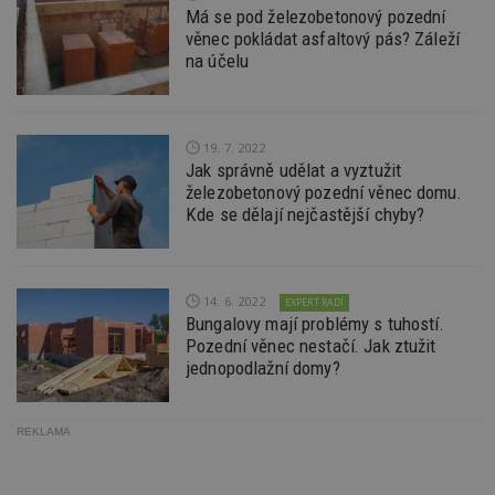
přehledy webů.
údaje o
Má se pod železobetonový pozední
na web
věnec pokládat asfaltový pás? Záleží
data m
odeslá
na účelu
analýze
třetí s
test_cookie
14 minut
Tento 
Google LLC
54 sekund
cookie
.doubleclick.net
19. 7. 2022
společ
Double
Jak správně udělat a vyztužit
(kterou
železobetonový pozední věnec domu.
společ
Google
Kde se dělají nejčastější chyby?
zjistila
prohlí
návště
webu 
soubor
14. 6. 2022
EXPERT RADÍ
id
.m6r.eu
2 měsíce 4
Tento 
Bungalovy mají problémy s tuhostí.
týdny
cookie
Pozední věnec nestačí. Jak ztužit
používá
jednopodlažní domy?
analýz
optima
reklam
kampan
Double
REKLAMA
Google
Suite
tuuid
.bidswitch.net
1 rok
Tento 