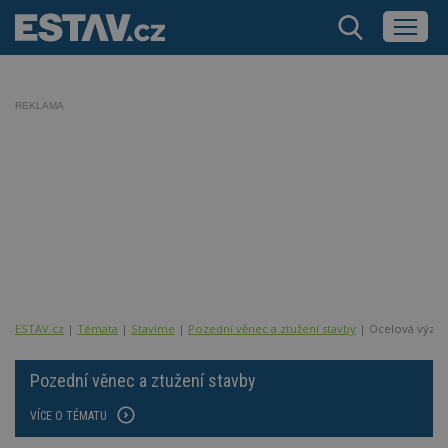
REKLAMA
ESTAV.cz
Témata
Stavíme
Pozední věnec a ztužení stavby
Ocelová výztuž
Pozední věnec a ztužení stavby
VÍCE O TÉMATU