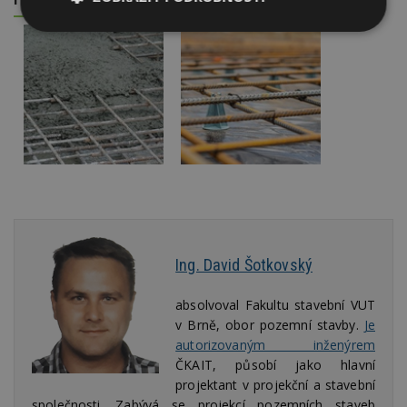
Nezbytně
Výkonové
Soubory
nutné
soubory
cílení
soubory
Funkční soubory
Nezařazené
soubory
Ing. David Šotkovský
Nezbytně nutné soubory
Výkonové soubory
Soubory cílení
absolvoval Fakultu stavební VUT
v Brně, obor pozemní stavby.
Je
Funkční soubory
Nezařazené soubory
autorizovaným inženýrem
Nezbytně nutné soubory cookie umožňují základní
ČKAIT, působí jako hlavní
funkce webových stránek, jako je přihlášení
projektant v projekční a stavební
uživatele a správa účtu. Webové stránky nelze bez
společnosti. Zabývá se projekcí pozemních staveb
nezbytně nutných souborů cookie správně