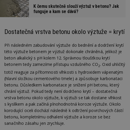
K čemu skutečně slouží výztuž v betonu? Jak
funguje a kam se dává?
Dostatečná vrstva betonu okolo výztuže = krytí
Při následném zabudování výztuže do bednění a dodržení krytí
této výztuže betonem je výztuž dokonale chráněná, jelikož je
beton alkalický s pH kolem 12. Správnou tloušťkou krytí
betonem tedy zamezíme přístupu vzdušného CO
. Oxid uhličitý
2
totiž reaguje za přítomnosti vlhkosti s hydroxidem vápenatým
(hlavní složkou cementového tmele) a způsobuje karbonataci
betonu. Důsledkem karbonatace je snížení pH betonu, který
chrání výztuž. Pokud tedy není dodrženo krytí – dostatečná
vrstva betonu okolo výztuže, k výztuži se tak dostane vlhkost
s kyslíkem a pak začíná plnohodnotná koroze výztuže. Okolo
korodující oceli dochází následně k odtržení povrchových částí
betonu, kompletnímu odhalení výztuže a koroze se bez
sanačního zásahu jen zrychluje.