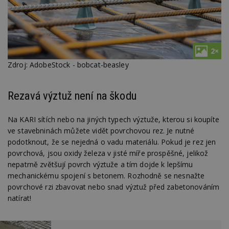
2×
Zdroj: AdobeStock - bobcat-beasley
Rezavá výztuž není na škodu
Na KARI sítích nebo na jiných typech výztuže, kterou si koupíte
ve stavebninách můžete vidět povrchovou rez. Je nutné
podotknout, že se nejedná o vadu materiálu. Pokud je rez jen
povrchová, jsou oxidy železa v jisté míře prospěšné, jelikož
nepatrně zvětšují povrch výztuže a tím dojde k lepšímu
mechanickému spojení s betonem. Rozhodně se nesnažte
povrchové rzi zbavovat nebo snad výztuž před zabetonováním
natírat!