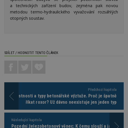
používat.
a technických zařízení budov, zejména pak novou
metodou termo-hydraulického vyvažování rozsáhlých
Provider
/
Název
Vyprší
P
Doména
otopných soustav.
_hjIncludedInPageviewSample
2
T
Hotjar Ltd
minuty
co
www.estav.cz
na
ab
Ho
zd
ná
SDÍLET / HODNOTIT TENTO ČLÁNEK
z
vz
d
l
5
z
st
w
_dc_gtm_UA-53599847-1
.estav.cz
53
T
sekund
co
Předchozí kapitola
př
Vlastnosti a typy betonářské výztuže. Proč je špatně
w
po
říkat roxor? Už dávno neexistuje jen jeden typ
S
Go
da
kó
Následující kapitola
Po
lz
Pozední železobetonový věnec: K čemu slouží a jaký měl