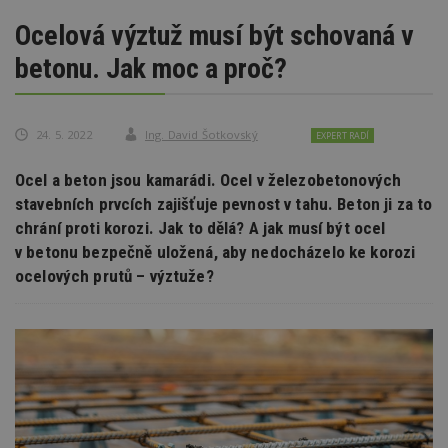
Ocelová výztuž musí být schovaná v
betonu. Jak moc a proč?
24. 5. 2022
Ing. David Šotkovský
EXPERT RADÍ
Ocel a beton jsou kamarádi. Ocel v železobetonových
stavebních prvcích zajišťuje pevnost v tahu. Beton ji za to
chrání proti korozi. Jak to dělá? A jak musí být ocel
v betonu bezpečně uložená, aby nedocházelo ke korozi
ocelových prutů – výztuže?