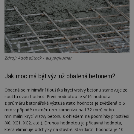
Zdroj: AdobeStock - aisyaqilumar
Jak moc má být výztuž obalená betonem?
Obecně se minimální tloušťka krycí vrstvy betonu stanovuje ze
součtu dvou hodnot. První hodnotou je větší hodnota
z průměru betonářské výztuže (tato hodnota je zvětšená o 5
mm v případě rozměru zrn kameniva nad 32 mm) nebo
minimální krycí vrstvy betonu s ohledem na podmínky prostředí
(X0, XC1, XC2, atd.). Druhou hodnotou je přídavná hodnota,
která eliminuje odchylky na stavbě. Standartní hodnota je 10