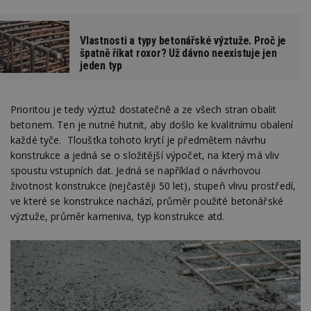
Vlastnosti a typy betonářské výztuže. Proč je
špatně říkat roxor? Už dávno neexistuje jen
jeden typ
Prioritou je tedy výztuž dostatečně a ze všech stran obalit
betonem. Ten je nutné hutnit, aby došlo ke kvalitnímu obalení
každé tyče. Tloušťka tohoto krytí je předmětem návrhu
konstrukce a jedná se o složitější výpočet, na který má vliv
spoustu vstupních dat. Jedná se například o návrhovou
životnost konstrukce (nejčastěji 50 let), stupeň vlivu prostředí,
ve které se konstrukce nachází, průměr použité betonářské
výztuže, průměr kameniva, typ konstrukce atd.