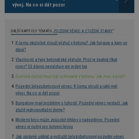
z
vývoj. Na co si dát pozor
nu
be
sk
f
s
ná
DALŠÍ KAPITOLY TÉMATU „
POZEDNÍ VĚNEC A ZTUŽENÍ STAVBY
“
je
kt
id
K čemu skutečně slouží výztuž v betonu? Jak funguje a kam se
p
ú
dává?
An
Vlastnosti a typy betonářské výztuže. Proč je špatně říkat
id
www.estav.cz
1 rok
T
roxor? Už dávno neexistuje jen jeden typ
co
po
vy
Ocelová výztuž musí být schovaná v betonu. Jak moc a proč?
se
Pozední železobetonový věnec: K čemu slouží a jaký měl
_hjFirstSeen
29
S
Hotjar Ltd
vývoj. Na co si dát pozor
minut
je
.estav.cz
54
ab
sekund
sl
Bungalovy mají problémy s tuhostí. Pozední věnec nestačí. Jak
ce
ztužit jednopodlažní domy?
pr
po
N
Moderní krov může způsobit trhliny v nadezdívce. Pozední
ž
věnec je nutný pro kotvení krovu
id
i
Jak správně udělat a vyztužit železobetonový pozední věnec