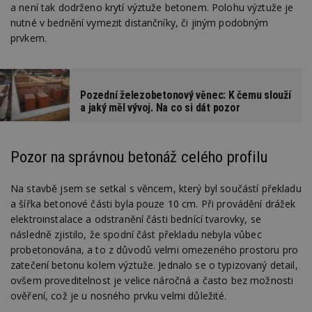
a není tak dodrženo krytí výztuže betonem. Polohu výztuže je
nutné v bednění vymezit distančníky, či jiným podobným
prvkem.
Pozední železobetonový věnec: K čemu slouží
a jaký měl vývoj. Na co si dát pozor
Pozor na správnou betonáž celého profilu
Na stavbě jsem se setkal s věncem, který byl součástí překladu
a šířka betonové části byla pouze 10 cm. Při provádění drážek
elektroinstalace a odstranění části bednící tvarovky, se
následně zjistilo, že spodní část překladu nebyla vůbec
probetonována, a to z důvodů velmi omezeného prostoru pro
zatečení betonu kolem výztuže. Jednalo se o typizovaný detail,
ovšem proveditelnost je velice náročná a často bez možnosti
ověření, což je u nosného prvku velmi důležité.