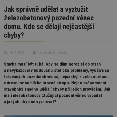
Jak správně udělat a vyztužit
železobetonový pozední věnec
domu. Kde se dělají nejčastější
chyby?
19. 7. 2022
Ing. David Šotkovský
Stavba musí být tuhá. Aby se dům nerozjel do stran
a nevykazoval v budoucnu statické problémy, využívá se
takzvaných pozedních věnců, nejčastěji z železobetonu
v úrovni nebo blízko úrovně stropu. Nejen svépomocní
stavebníci snadno udělají chyby při jejich provádění. Jak
má železobetonový ztužující pozední věnec vypadat
a jakých chyb se vyvarovat?