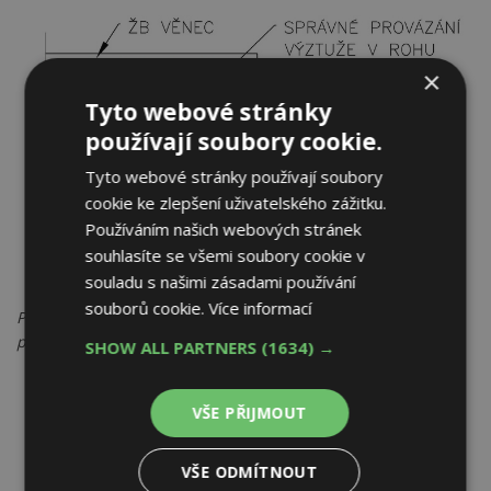
×
Tyto webové stránky
používají soubory cookie.
Tyto webové stránky používají soubory
cookie ke zlepšení uživatelského zážitku.
Používáním našich webových stránek
souhlasíte se všemi soubory cookie v
souladu s našimi zásadami používání
souborů cookie.
Více informací
Půdorys rohu věnce s provázáním vnitřního rohu pomocí
příložek. Autor: David Šotkovský
SHOW ALL PARTNERS
(1634) →
VŠE PŘIJMOUT
VŠE ODMÍTNOUT