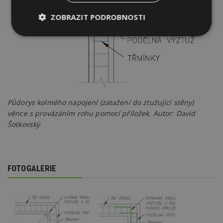
ZOBRAZIT PODROBNOSTI
Nezbytně
Výkonové
Soubory
nutné
soubory
cílení
soubory
Funkční soubory
Nezařazené
soubory
Půdorys kolmého napojení (zatažení do ztužující stěny)
věnce s provázáním rohu pomocí příložek. Autor: David
Šotkovský
FOTOGALERIE
Nezbytně nutné soubory
Výkonové soubory
Soubory cílení
Funkční soubory
Nezařazené soubory
Nezbytně nutné soubory cookie umožňují základní