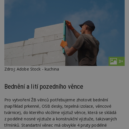
3×
Zdroj: Adobe Stock - kuchina
Bednění a lití pozedního věnce
Pro vytvoření ŽB věnců potřebujeme zhotovit bednění
(například prkenné, OSB desky, tepelná izolace, věncové
tvárnice), do kterého vložíme výztuž věnce, která se skládá
z podélné nosné výztuže a konstrukční výztuže, takzvaných
třmínků. Standartní věnec má obvykle 4 pruty podélné