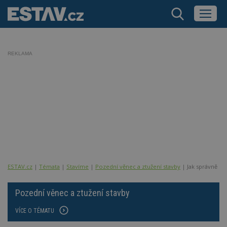
REKLAMA
ESTAV.cz
Témata
Stavíme
Pozední věnec a ztužení stavby
Jak správně ud
Pozední věnec a ztužení stavby
VÍCE O TÉMATU