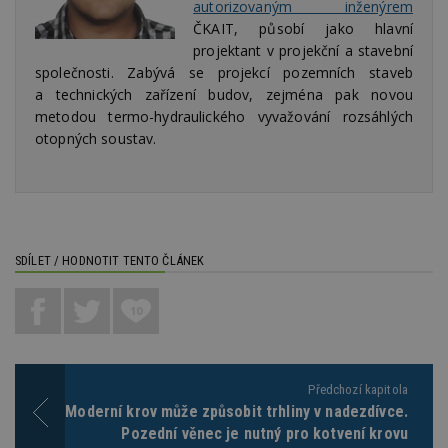
kó
autorizovaným inženýrem
Po
ČKAIT, působí jako hlavní
lz
z
projektant v projekční a stavební
nu
be
společnosti. Zabývá se projekcí pozemních staveb
sk
a technických zařízení budov, zejména pak novou
f
s
metodou termo-hydraulického vyvažování rozsáhlých
ná
otopných soustav.
je
kt
id
p
ú
An
id
www.estav.cz
1 rok
T
co
SDÍLET / HODNOTIT TENTO ČLÁNEK
po
vy
se
10
_hjFirstSeen
29
S
Hotjar Ltd
minut
je
.estav.cz
54
ab
sekund
sl
ce
Předchozí kapitola
pr
po
Moderní krov může způsobit trhliny v nadezdívce.
N
Pozední věnec je nutný pro kotvení krovu
ž