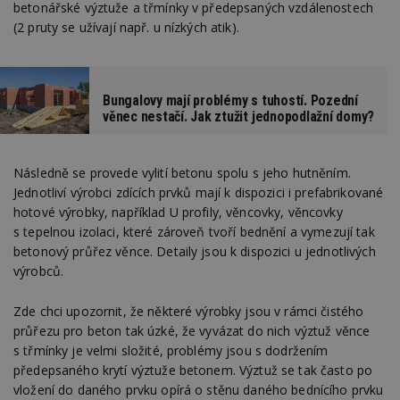
betonářské výztuže a třmínky v předepsaných vzdálenostech
(2 pruty se užívají např. u nízkých atik).
Bungalovy mají problémy s tuhostí. Pozední
věnec nestačí. Jak ztužit jednopodlažní domy?
Následně se provede vylití betonu spolu s jeho hutněním.
Jednotliví výrobci zdících prvků mají k dispozici i prefabrikované
hotové výrobky, například U profily, věncovky, věncovky
s tepelnou izolaci, které zároveň tvoří bednění a vymezují tak
betonový průřez věnce. Detaily jsou k dispozici u jednotlivých
výrobců.
Zde chci upozornit, že některé výrobky jsou v rámci čistého
průřezu pro beton tak úzké, že vyvázat do nich výztuž věnce
s třmínky je velmi složité, problémy jsou s dodržením
předepsaného krytí výztuže betonem. Výztuž se tak často po
vložení do daného prvku opírá o stěnu daného bednícího prvku