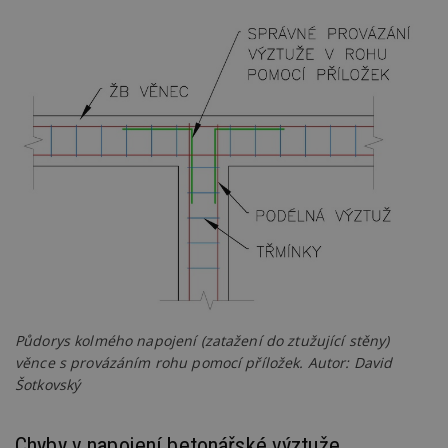
Půdorys kolmého napojení (zatažení do ztužující stěny)
věnce s provázáním rohu pomocí příložek. Autor: David
Šotkovský
Chyby v napojení betonářské výztuže