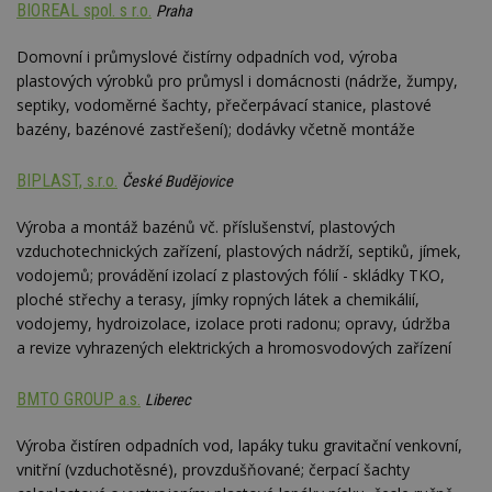
návštěvnících,
strojo
BIOREAL spol. s r.o.
Praha
relacích a
genero
kampaních pro
uživate
analytické
shrom
Domovní i průmyslové čistírny odpadních vod, výroba
přehledy webů.
údaje o
plastových výrobků pro průmysl i domácnosti (nádrže, žumpy,
na web
data m
septiky, vodoměrné šachty, přečerpávací stanice, plastové
odeslá
bazény, bazénové zastřešení); dodávky včetně montáže
analýze
třetí s
test_cookie
14 minut
Tento 
BIPLAST, s.r.o.
Google LLC
České Budějovice
54 sekund
cookie
.doubleclick.net
společ
Double
Výroba a montáž bazénů vč. příslušenství, plastových
(kterou
vzduchotechnických zařízení, plastových nádrží, septiků, jímek,
společ
Google
vodojemů; provádění izolací z plastových fólií - skládky TKO,
zjistila
ploché střechy a terasy, jímky ropných látek a chemikálií,
prohlí
návště
vodojemy, hydroizolace, izolace proti radonu; opravy, údržba
webu 
a revize vyhrazených elektrických a hromosvodových zařízení
soubor
id
.m6r.eu
2 měsíce 4
Tento 
týdny
cookie
BMTO GROUP a.s.
Liberec
používá
analýz
optima
Výroba čistíren odpadních vod, lapáky tuku gravitační venkovní,
reklam
vnitřní (vzduchotěsné), provzdušňované; čerpací šachty
kampan
Double