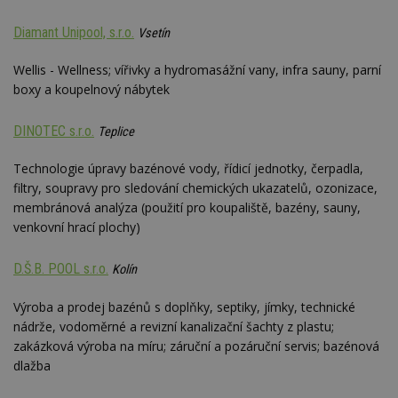
Diamant Unipool, s.r.o.
Vsetín
Wellis - Wellness; vířivky a hydromasážní vany, infra sauny, parní
boxy a koupelnový nábytek
DINOTEC s.r.o.
Teplice
Technologie úpravy bazénové vody, řídicí jednotky, čerpadla,
filtry, soupravy pro sledování chemických ukazatelů, ozonizace,
membránová analýza (použití pro koupaliště, bazény, sauny,
venkovní hrací plochy)
D.Š.B. POOL s.r.o.
Kolín
Výroba a prodej bazénů s doplňky, septiky, jímky, technické
nádrže, vodoměrné a revizní kanalizační šachty z plastu;
zakázková výroba na míru; záruční a pozáruční servis; bazénová
dlažba