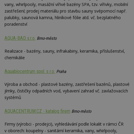
vany, whirlpooly, masážní vířivé bazény SPA, tzv. vířivky, mobilní
zastřešení; prodej materiálu pro stavbu sauny svépomocí např.
palubky, saunová kamna, hliníkové fólie atd. vč. bezplatného
poradenství
AQUA-BAD s.r.o.
Brno-město
Realizace - bazény, sauny, infrakabiny, keramika, příslušenství,
chemikálie
Aquabiocentrum spol. s r.o.
Praha
Výroba a obchod - plastové bazény, zastřešení bazénů, plastové
jímky, čističky odpadních vod, vybavení zahrad vč. zavlažovacích
systémů
AQUACENTRUM.CZ - katalog firem
Brno-město
Firmy (výrobci - prodejci), vyhledávání podle lokalit v rámci ČR
v oborech: koupelny - sanitární keramika, vany, whirlpooly,