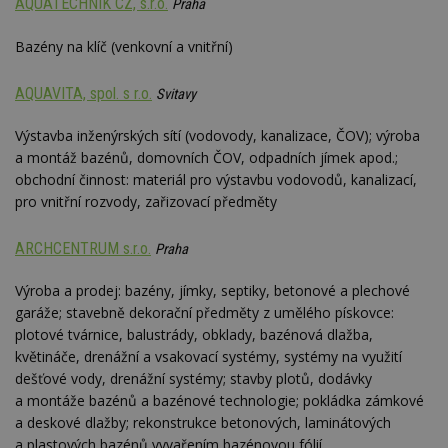
AQUATECHNIK CZ, s.r.o.
Praha
Bazény na klíč (venkovní a vnitřní)
AQUAVITA, spol. s r.o.
Svitavy
Výstavba inženýrských sítí (vodovody, kanalizace, ČOV); výroba
a montáž bazénů, domovních ČOV, odpadních jímek apod.;
obchodní činnost: materiál pro výstavbu vodovodů, kanalizací,
pro vnitřní rozvody, zařizovací předměty
ARCHCENTRUM s.r.o.
Praha
Výroba a prodej: bazény, jímky, septiky, betonové a plechové
garáže; stavebně dekorační předměty z umělého pískovce:
plotové tvárnice, balustrády, obklady, bazénová dlažba,
květináče, drenážní a vsakovací systémy, systémy na využití
dešťové vody, drenážní systémy; stavby plotů, dodávky
a montáže bazénů a bazénové technologie; pokládka zámkové
a deskové dlažby; rekonstrukce betonových, laminátových
a plastových bazénů vyvařením bazénovou fólií