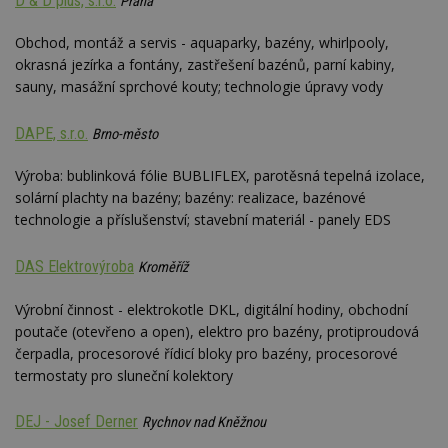
D & D plus, s.r.o.
Praha
Obchod, montáž a servis - aquaparky, bazény, whirlpooly,
okrasná jezírka a fontány, zastřešení bazénů, parní kabiny,
sauny, masážní sprchové kouty; technologie úpravy vody
DAPE, s.r.o.
Brno-město
Výroba: bublinková fólie BUBLIFLEX, parotěsná tepelná izolace,
solární plachty na bazény; bazény: realizace, bazénové
technologie a příslušenství; stavební materiál - panely EDS
DAS Elektrovýroba
Kroměříž
Výrobní činnost - elektrokotle DKL, digitální hodiny, obchodní
poutače (otevřeno a open), elektro pro bazény, protiproudová
čerpadla, procesorové řídicí bloky pro bazény, procesorové
termostaty pro sluneční kolektory
DEJ - Josef Derner
Rychnov nad Kněžnou