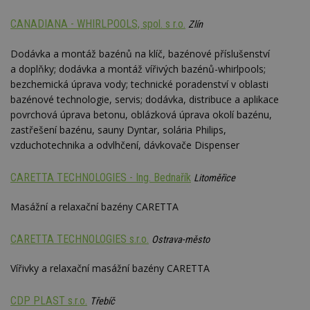
nezobr
stejné
CANADIANA - WHIRLPOOLS, spol. s r.o.
Zlín
CMST
1 den
Shrom
Casale Media
údaje 
Inc.
návště
.casalemedia.com
Dodávka a montáž bazénů na klíč, bazénové příslušenství
souvise
a doplňky; dodávka a montáž vířivých bazénů-whirlpools;
návště
uživate
bezchemická úprava vody; technické poradenství v oblasti
webu, 
bazénové technologie, servis; dodávka, distribuce a aplikace
počet 
průměr
povrchová úprava betonu, oblázková úprava okolí bazénu,
stráve
webu a
zastřešení bazénu, sauny Dyntar, solária Philips,
stránky
vzduchotechnika a odvlhčení, dávkovače Dispenser
načten
účele
zobraz
CARETTA TECHNOLOGIES - Ing. Bednařík
cílený
Litoměřice
TDCPM
1 rok
Tento 
The Trade Desk
Masážní a relaxační bazény CARETTA
cookie
Inc.
inform
.adsrvr.org
tom, j
uživate
CARETTA TECHNOLOGIES s.r.o.
Ostrava-město
web, a
reklam
koncov
Vířivky a relaxační masážní bazény CARETTA
mohl v
návště
uvede
CDP PLAST s.r.o.
Třebíč
webu.