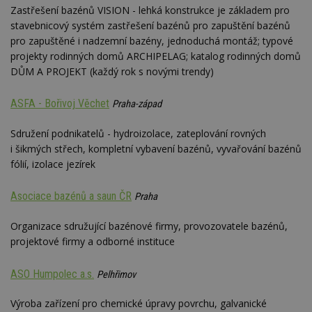
Zastřešení bazénů VISION - lehká konstrukce je základem pro
stavebnicový systém zastřešení bazénů pro zapuštění bazénů
pro zapuštěné i nadzemní bazény, jednoduchá montáž; typové
projekty rodinných domů ARCHIPELAG; katalog rodinných domů
DŮM A PROJEKT (každý rok s novými trendy)
ASFA - Bořivoj Věchet
Praha-západ
Sdružení podnikatelů - hydroizolace, zateplování rovných
i šikmých střech, kompletní vybavení bazénů, vyvařování bazénů
fólií, izolace jezírek
Asociace bazénů a saun ČR
Praha
Organizace sdružující bazénové firmy, provozovatele bazénů,
projektové firmy a odborné instituce
ASO Humpolec a.s.
Pelhřimov
Výroba zařízení pro chemické úpravy povrchu, galvanické