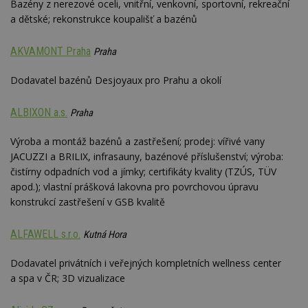
Bazény z nerezové oceli, vnitřní, venkovní, sportovní, rekreační
a dětské; rekonstrukce koupališť a bazénů
AKVAMONT Praha
Praha
Dodavatel bazénů Desjoyaux pro Prahu a okolí
ALBIXON a.s.
Praha
Výroba a montáž bazénů a zastřešení; prodej: vířivé vany
JACUZZI a BRILIX, infrasauny, bazénové příslušenství; výroba:
čistírny odpadních vod a jímky; certifikáty kvality (TZÚS, TÜV
apod.); vlastní prášková lakovna pro povrchovou úpravu
konstrukcí zastřešení v GSB kvalitě
ALFAWELL s.r.o.
Kutná Hora
Dodavatel privátních i veřejných kompletních wellness center
a spa v ČR; 3D vizualizace