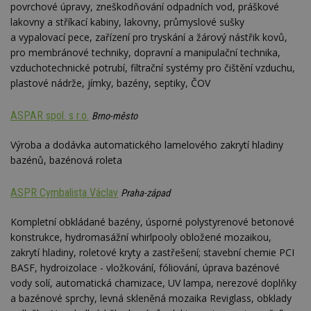
povrchové úpravy, zneškodňování odpadních vod, práškové
lakovny a stříkací kabiny, lakovny, průmyslové sušky
a vypalovací pece, zařízení pro tryskání a žárový nástřik kovů,
pro membránové techniky, dopravní a manipulační technika,
vzduchotechnické potrubí, filtrační systémy pro čištění vzduchu,
plastové nádrže, jímky, bazény, septiky, ČOV
ASPAR spol. s r.o.
Brno-město
Výroba a dodávka automatického lamelového zakrytí hladiny
bazénů, bazénová roleta
ASPR Cymbalista Václav
Praha-západ
Kompletní obkládané bazény, úsporné polystyrenové betonové
konstrukce, hydromasážní whirlpooly obložené mozaikou,
zakrytí hladiny, roletové kryty a zastřešení; stavební chemie PCI
BASF, hydroizolace - vložkování, fóliování, úprava bazénové
vody solí, automatická chamizace, UV lampa, nerezové doplňky
a bazénové sprchy, levná skleněná mozaika Reviglass, obklady