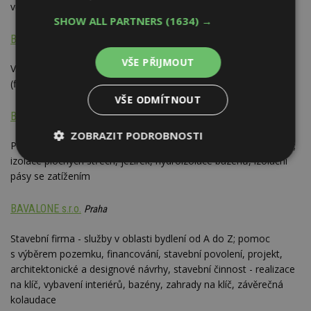
vč. dodávek bazénové chemie atd.
SHOW ALL PARTNERS
(1634) →
B&S Laguna s.r.o.
Brno-město
VŠE PŘIJMOUT
Výstavba bazénů vč. stavebních prací, dodávka příslušenství
(filtry, protiproudy) a zastřešením
VŠE ODMÍTNOUT
BAUREPA s.r.o.
Praha
ZOBRAZIT PODROBNOSTI
Plastbetonářství - výroba podlah, bazénů, jímek, teras a střech;
izolace plochých střech, jezírek, hydroizolace bazénů, izolační
Nezbytně
Výkonové
Soubory
nutné
soubory
cílení
pásy se zatížením
soubory
BAVALONE s.r.o.
Praha
Stavební firma - služby v oblasti bydlení od A do Z; pomoc
Funkční soubory
Nezařazené
soubory
s výběrem pozemku, financování, stavební povolení, projekt,
architektonické a designové návrhy, stavební činnost - realizace
na klíč, vybavení interiérů, bazény, zahrady na klíč, závěrečná
kolaudace