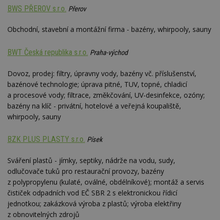
optima
releva
BWS PŘEROV s.r.o.
Přerov
rekla
shrom
údajů 
Obchodní, stavební a montážní firma - bazény, whirpooly, sauny
návště
více w
stránek
BWT Česká republika s.r.o.
Praha-východ
výměnu
návště
obvykl
Dovoz, prodej: filtry, úpravny vody, bazény vč. příslušenství,
poskyt
centr
bazénové technologie; úprava pitné, TUV, topné, chladicí
výměn
a procesové vody; filtrace, změkčování, UV-desinfekce, ozóny;
třetích
bazény na klíč - privátní, hotelové a veřejná koupaliště,
tuuid_lu
.bidswitch.net
1 rok
Obsah
whirpooly, sauny
jedine
návště
které 
Bidswi
BZK PLUS PLASTY s.r.o.
Písek
sledov
návště
více w
Sváření plastů - jímky, septiky, nádrže na vodu, sudy,
umožň
odlučovače tuků pro restaurační provozy, bazény
Bidswi
optima
z polypropylenu (kulaté, oválné, obdélníkové); montáž a servis
releva
čističek odpadních vod EČ SBR 2 s elektronickou řídicí
reklamy
aby se
jednotkou; zakázková výroba z plastů; výroba elektřiny
návště
z obnovitelných zdrojů
několik