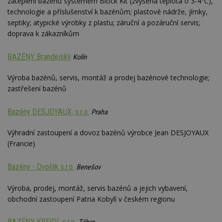
zateplení bazénů systémem Block Kit (zvýšená teplota o 3-4°C),
st
w
technologie a příslušenství k bazénům; plastové nádrže, jímky,
septiky; atypické výrobky z plastu; záruční a pozáruční servis;
_dc_gtm_UA-53599847-1
.estav.cz
53
T
sekund
co
doprava k zákazníkům
př
w
po
BAZÉNY Brandejský
Kolín
S
Go
da
Výroba bazénů, servis, montáž a prodej bazénové technologie;
kó
Po
zastřešení bazénů
lz
z
nu
Bazény DESJOYAUX, s.r.o.
Praha
be
sk
f
Výhradní zastoupení a dovoz bazénů výrobce Jean DESJOYAUX
s
ná
(Francie)
je
kt
id
Bazény - Dvořák s.r.o.
Benešov
p
ú
An
Výroba, prodej, montáž, servis bazénů a jejich vybavení,
obchodní zastoupení Patria Kobylí v českém regionu
id
www.estav.cz
1 rok
T
co
po
vy
BAZÉNY KREIDL s.r.o.