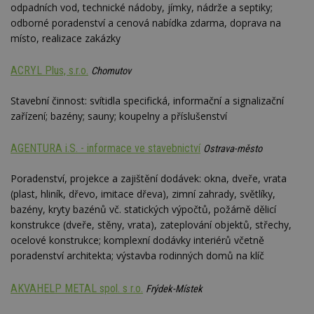
odpadních vod, technické nádoby, jímky, nádrže a septiky;
odborné poradenství a cenová nabídka zdarma, doprava na
místo, realizace zakázky
ACRYL Plus, s.r.o.
Chomutov
Stavební činnost: svítidla specifická, informační a signalizační
zařízení; bazény; sauny; koupelny a příslušenství
AGENTURA i.S. - informace ve stavebnictví
Ostrava-město
Poradenství, projekce a zajištění dodávek: okna, dveře, vrata
(plast, hliník, dřevo, imitace dřeva), zimní zahrady, světlíky,
bazény, kryty bazénů vč. statických výpočtů, požárně dělicí
konstrukce (dveře, stěny, vrata), zateplování objektů, střechy,
ocelové konstrukce; komplexní dodávky interiérů včetně
poradenství architekta; výstavba rodinných domů na klíč
AKVAHELP METAL spol. s r.o.
Frýdek-Místek