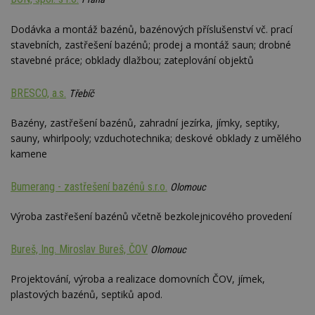
webu
relevan
Dodávka a montáž bazénů, bazénových příslušenství vč. prací
tuuid_lu
.creative-
1 rok 3
Obsah
stavebních, zastřešení bazénů; prodej a montáž saun; drobné
serving.com
týdny
jedine
návště
stavebné práce; obklady dlažbou; zateplování objektů
které 
Bidswi
sledov
BRESCO, a.s.
Třebíč
návště
více w
umožň
Bazény, zastřešení bazénů, zahradní jezírka, jímky, septiky,
Bidswi
sauny, whirlpooly; vzduchotechnika; deskové obklady z umělého
optima
releva
kamene
reklamy
aby se
návště
Bumerang - zastřešení bazénů s.r.o.
několik
Olomouc
nezobr
stejné
Výroba zastřešení bazénů včetně bezkolejnicového provedení
uu
11 měsíců
Slouží 
Ströer Core
4 týdny
reklam 
GmbH & Co. KG
pohybů
.adscale.de
Bureš, Ing. Miroslav Bureš, ČOV
Olomouc
napříč
stránk
Projektování, výroba a realizace domovních ČOV, jímek,
uuid
1 rok
Tento 
MediaMath Inc.
plastových bazénů, septiků apod.
cookie
.mathtag.com
použív