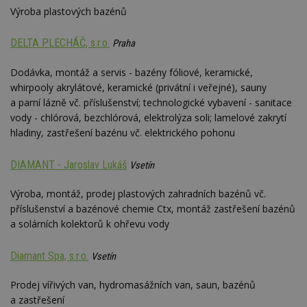
Výroba plastových bazénů
DELTA PLECHÁČ, s.r.o.
Praha
Dodávka, montáž a servis - bazény fóliové, keramické,
whirpooly akrylátové, keramické (privátní i veřejné), sauny
a parní lázně vč. příslušenství; technologické vybavení - sanitace
vody - chlórová, bezchlórová, elektrolýza soli; lamelové zakrytí
hladiny, zastřešení bazénu vč. elektrického pohonu
DIAMANT - Jaroslav Lukáš
Vsetín
Výroba, montáž, prodej plastových zahradních bazénů vč.
příslušenství a bazénové chemie Ctx, montáž zastřešení bazénů
a solárních kolektorů k ohřevu vody
Diamant Spa, s.r.o.
Vsetín
Prodej vířivých van, hydromasážních van, saun, bazénů
a zastřešení