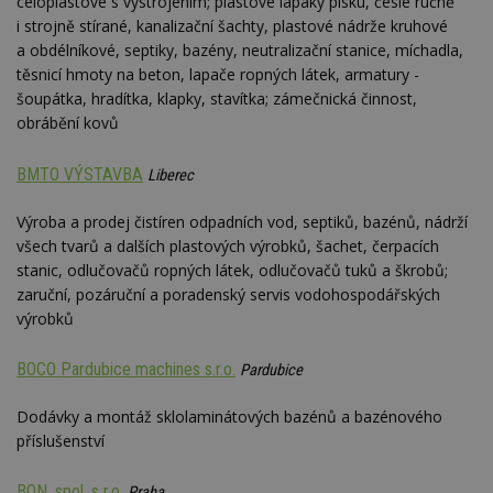
celoplastové s vystrojením; plastové lapáky písku, česle ručně
Google
i strojně stírané, kanalizační šachty, plastové nádrže kruhové
Suite
a obdélníkové, septiky, bazény, neutralizační stanice, míchadla,
tuuid
.bidswitch.net
1 rok
Tento 
cookie
těsnicí hmoty na beton, lapače ropných látek, armatury -
hlavně
šoupátka, hradítka, klapky, stavítka; zámečnická činnost,
bidswit
aby by
obrábění kovů
reklam
pro ná
webu
BMTO VÝSTAVBA
Liberec
relevan
sid
.seznam.cz
4 týdny 2
Toto j
Výroba a prodej čistíren odpadních vod, septiků, bazénů, nádrží
dny
běžný 
soubor
všech tvarů a dalších plastových výrobků, šachet, čerpacích
ale po
stanic, odlučovačů ropných látek, odlučovačů tuků a škrobů;
naleze
soubor
zaruční, pozáruční a poradenský servis vodohospodářských
relace
výrobků
pravd
použit 
správu
relace.
BOCO Pardubice machines s.r.o.
Pardubice
tuuid
.creative-
1 rok 3
Tento 
serving.com
týdny
cookie
Dodávky a montáž sklolaminátových bazénů a bazénového
hlavně
příslušenství
bidswit
aby by
reklam
BON, spol. s r.o.
pro ná
Praha