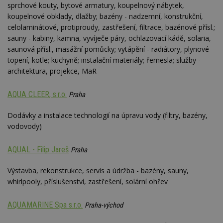
sprchové kouty, bytové armatury, koupelnový nábytek,
koupelnové obklady, dlažby; bazény - nadzemní, konstrukční,
celolaminátové, protiproudy, zastřešení, filtrace, bazénové přísl.;
sauny - kabiny, kamna, vyvíječe páry, ochlazovací kádě, solaria,
saunová přísl., masážní pomůcky; vytápění - radiátory, plynové
topení, kotle; kuchyně; instalační materiály; řemesla; služby -
architektura, projekce, MaR
AQUA CLEER, s.r.o.
Praha
Dodávky a instalace technologií na úpravu vody (filtry, bazény,
vodovody)
AQUAL - Filip Jareš
Praha
Výstavba, rekonstrukce, servis a údržba - bazény, sauny,
whirlpooly, příslušenství, zastřešení, solární ohřev
AQUAMARINE Spa s.r.o.
Praha-východ