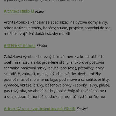
Architekt studio M
Praha
Architektonická kancelář se specializací na bytové domy a vily,
rekonstrukce, interiéry, bazény; studie, projekty, stavební dozor,
možnost zajištění dodání stavby ma klíč
ARTEFAKT Růžička
Kladno
Zakázková výroba z barevných kovů, nerez a konstrukčních
ocelí, mramoru a skla; prosklené stěny, antikorové poštovní
schránky, bankovní misky (pevné, posuvné), přepážky, boxy,
schodiště, zábradlí, madla, držadla, světlíky, dveře, mřížky,
podnože, trnože, písmena, loga, podlahové a schodišťové lišty,
výkladce, vitráže, příčky, bazénové prvky - žebříky, lávky, pláště,
gastrovýroba, výtahové šachty (opláštění); pískování do kovu
a skla; odborná montáž; dodávka a montáž systémů Dorma
Artinex CZ s.r.o. - zastřešení bazénů VISION
Karviná