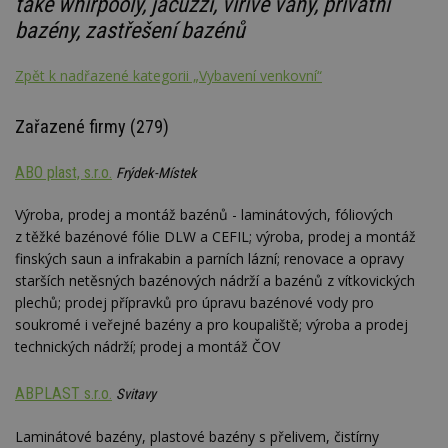
také whirpooly, jacuzzi, vířivé vany, privátní
bazény, zastřešení bazénů
Zpět k nadřazené kategorii „Vybavení venkovní“
Zařazené firmy (279)
ABO plast, s.r.o.
Frýdek-Místek
Výroba, prodej a montáž bazénů - laminátových, fóliových
z těžké bazénové fólie DLW a CEFIL; výroba, prodej a montáž
finských saun a infrakabin a parních lázní; renovace a opravy
starších netěsných bazénových nádrží a bazénů z vítkovických
plechů; prodej přípravků pro úpravu bazénové vody pro
soukromé i veřejné bazény a pro koupaliště; výroba a prodej
technických nádrží; prodej a montáž ČOV
ABPLAST s.r.o.
Svitavy
Laminátové bazény, plastové bazény s přelivem, čistírny