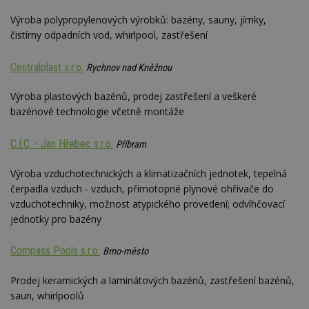
YSC
Zavřením
Tento 
Google LLC
Výroba polypropylenových výrobků: bazény, sauny, jímky,
prohlížeče
cookie
.youtube.com
YouTu
čistírny odpadních vod, whirlpool, zastřešení
sledov
zobraz
vložen
Centralplast s.r.o.
Rychnov nad Kněžnou
CMPS
2 měsíce 4
Tyto s
Casale Media
týdny
cookie
Inc.
Výroba plastových bazénů, prodej zastřešení a veškeré
spojen
.casalemedia.com
reklam
bazénové technologie včetně montáže
sledov
produk
které 
C.I.C. - Jan Hřebec s.r.o.
Příbram
uživate
IDE
2 roky
Tento 
Google LLC
Výroba vzduchotechnických a klimatizačních jednotek, tepelná
cookie
.doubleclick.net
čerpadla vzduch - vzduch, přímotopné plynové ohřívače do
společ
Double
vzduchotechniky, možnost atypického provedení; odvlhčovací
provád
inform
jednotky pro bazény
tom, j
uživate
webové
Compass Pools s.r.o.
Brno-město
a jakou
reklam
koncov
Prodej keramických a laminátových bazénů, zastřešení bazénů,
mohl v
saun, whirlpoolů
návště
uvede