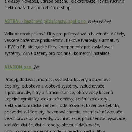
a dlažby Novabell, údržba bazénů, elektrorevize, revize ručního
elektronářadí a spotřebičů; e-shop
ASTRAL - bazénové příslušenství, spol. s r.o.
Praha-východ
Velkoobchod: pískové filtry pro průmyslové a bazénářské účely,
veškeré bazénové příslušenství, tlakové tvarovky a armatury
z PVC a PP, biologické filtry, komponenty pro zavlažovací
systémy, vířivé bazény pro rodinné i komerční instalace
ATARION, s.r.o.
Zlín
Prodej, dodávka, montáž, výstavba: bazény a bazénové
doplňky, odtokové a vtokové systémy, vzduchovače
a protiproudy, filtry a filtrační stanice, ohřev vody bazénů
(tepelné výměníky, elektrické ohřevy, solární kolektory),
elektroautomatická zařízení, odvlhčovače, bazénové žebříky,
podvodní světlomety, bazénová chemie, chemické dávkovače,
bezchlorová úprava vody, vodní atrakce; příslušenství: vysavače,
kartáče, čističe, čisticí roboty, plovoucí dávkovače,
polypropylenové desky; prodej: svářečky plastů, filtry