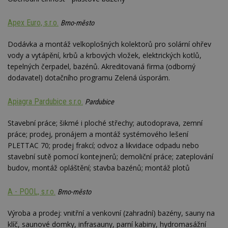
Apex Euro, s.r.o.
Brno-město
Dodávka a montáž velkoplošných kolektorů pro solární ohřev
vody a vytápění, krbů a krbových vložek, elektrických kotlů,
tepelných čerpadel, bazénů. Akreditovaná firma (odborný
dodavatel) dotačního programu Zelená úsporám.
Apiagra Pardubice s.r.o.
Pardubice
Stavební práce; šikmé i ploché střechy; autodoprava, zemní
práce; prodej, pronájem a montáž systémového lešení
PLETTAC 70; prodej frakcí; odvoz a likvidace odpadu nebo
stavební sutě pomocí kontejnerů; demoliční práce; zateplování
budov, montáž opláštění; stavba bazénů; montáž plotů
A - POOL, s.r.o.
Brno-město
Výroba a prodej: vnitřní a venkovní (zahradní) bazény, sauny na
klíč, saunové domky, infrasauny, parní kabiny, hydromasážní