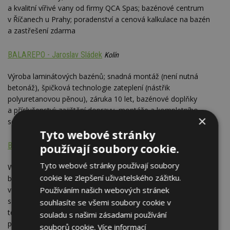
a kvalitní vířivé vany od firmy QCA Spas; bazénové centrum
v Říčanech u Prahy; poradenství a cenová kalkulace na bazén
a zastřešení zdarma
BALAREPO - Jaroslav Sládek
Kolín
Výroba laminátových bazénů; snadná montáž (není nutná
betonáž), špičková technologie zateplení (nástřik
polyuretanovou pěnou), záruka 10 let, bazénové doplňky
a příslušenství; zajištění dopravy, montáže a kompletního
×
servisu
Tyto webové stránky
BALNEO Gloria Plus, s.r.o.
Praha
používají soubory cookie.
Tyto webové stránky používají soubory
Wellness spa vybavení od návrhů po realizaci; privátní a veřejné
cookie ke zlepšení uživatelského zážitku.
bazény - keramické, fóliové, akrylátové (montáž i servis);
Používáním našich webových stránek
venkovní zastřešení bazénů; cryosauny - kryoterapie, polária,
sauny, parní lázně, vířivé vany, keramické obklady - mozaiky;
souhlasíte se všemi soubory cookie v
tepelná čerpadla a solární ohřev; na objednávku provádíme
souladu s našimi zásadami používání
pravidelný servis na hotelových bazénech a wellness provozech
souborů cookie.
Více informací