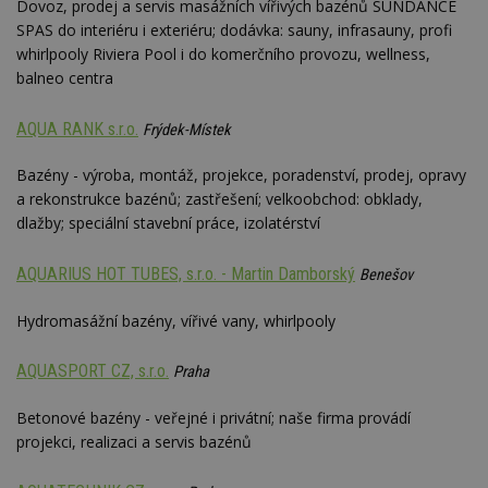
Dovoz, prodej a servis masážních vířivých bazénů SUNDANCE
SPAS do interiéru i exteriéru; dodávka: sauny, infrasauny, profi
whirlpooly Riviera Pool i do komerčního provozu, wellness,
balneo centra
AQUA RANK s.r.o.
Frýdek-Místek
Bazény - výroba, montáž, projekce, poradenství, prodej, opravy
a rekonstrukce bazénů; zastřešení; velkoobchod: obklady,
dlažby; speciální stavební práce, izolatérství
AQUARIUS HOT TUBES, s.r.o. - Martin Damborský
Benešov
Hydromasážní bazény, vířivé vany, whirlpooly
AQUASPORT CZ, s.r.o.
Praha
Betonové bazény - veřejné i privátní; naše firma provádí
projekci, realizaci a servis bazénů