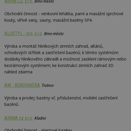
Alivida CZ, s.r.o.
Brno-město
Obchodní činnost - venkovní lehátka, parní a masážní sprchové
kouty, vířivé vany, sauny, masážní bazény SPA
ALUSTYL - pro, s.r.o.
Brno-město
Výroba a montáž hliníkových zimních zahrad, altánů,
vchodových stříšek a zastřešení bazénů; k těmto systémům
dodávky hliníkového zábradlí a možnost zasklení rámovým nebo
bezrámovým systémem; ke konstrukci zimních zahrad 3D
náhled zdarma
AM - BOROVNIČKA
Trutnov
Výroba a prodej: bazény vč. příslušenství, mobilní zastřešení
bazénů
ANIMA cz s.r.o.
Kladno
Obchodní činnost - plastové bazény