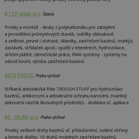
A.T.Y.P. group, s.r.o.
Opava
Prodej a montáž - desky z polykarbonátu pro zateplení
a prosvětlení průmyslových staveb, světlíky obloukové
a sedlové, pevné i otvíravé, skleníky, zastřešení bazénů, markýz,
zastávek, střídaček apod., využití v interiérech, hydroizolace,
střešní pláště; zámečnické práce; RWA systémy - systémy na
odvod kouře; výroba zastřešení bazénů
AUTO PROTEC
Praha-východ
Stříkaná antistatická fólie TROUGH STUFF pro hydroizolaci
bazénů, antikorozní a antivibrační ochranu karosérií, trvanlivý
dekorační nástřik libovolných předmětů - dodávka vč. aplikace
AZ - RELAX, s.r.o.
Praha-východ
Prodej: veškeré druhy bazénů vč. příslušenství, solární ohřevy
a lemové dlažby, 10 druhů mobilních zastřešení bazénů