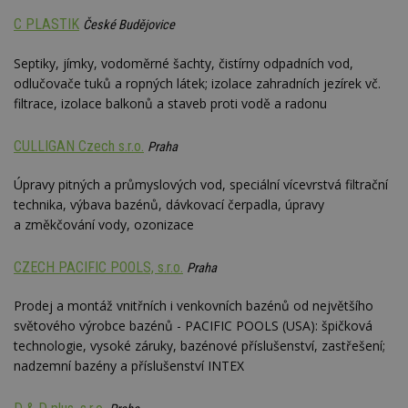
webu.
C PLASTIK
České Budějovice
CMPRO
2 měsíce 4
Tyto s
Casale Media
týdny
cookie
Inc.
spojen
.casalemedia.com
Septiky, jímky, vodoměrné šachty, čistírny odpadních vod,
reklam
odlučovače tuků a ropných látek; izolace zahradních jezírek vč.
sledov
produk
filtrace, izolace balkonů a staveb proti vodě a radonu
které 
uživate
CULLIGAN Czech s.r.o.
Praha
Úpravy pitných a průmyslových vod, speciální vícevrstvá filtrační
technika, výbava bazénů, dávkovací čerpadla, úpravy
a změkčování vody, ozonizace
CZECH PACIFIC POOLS, s.r.o.
Praha
Prodej a montáž vnitřních i venkovních bazénů od největšího
světového výrobce bazénů - PACIFIC POOLS (USA): špičková
technologie, vysoké záruky, bazénové příslušenství, zastřešení;
nadzemní bazény a příslušenství INTEX