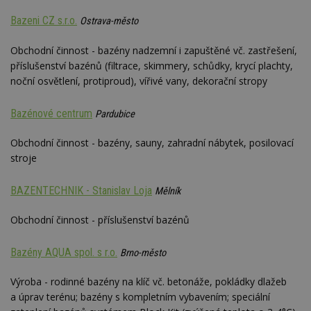
Bazeni CZ s.r.o.
Ostrava-město
Nezbytně nutné soubory
Obchodní činnost - bazény nadzemní i zapuštěné vč. zastřešení,
Výkonové soubory
Soubory cílení
příslušenství bazénů (filtrace, skimmery, schůdky, krycí plachty,
Funkční soubory
Nezařazené soubory
noční osvětlení, protiproud), vířivé vany, dekorační stropy
Nezbytně nutné soubory cookie umožňují základní
Bazénové centrum
Pardubice
funkce webových stránek, jako je přihlášení
uživatele a správa účtu. Webové stránky nelze bez
nezbytně nutných souborů cookie správně
Obchodní činnost - bazény, sauny, zahradní nábytek, posilovací
používat.
stroje
Provider
/
Název
Vyprší
P
Doména
BAZENTECHNIK - Stanislav Loja
Mělník
_hjIncludedInPageviewSample
2
T
Hotjar Ltd
minuty
co
www.estav.cz
na
Obchodní činnost - příslušenství bazénů
ab
Ho
zd
Bazény AQUA spol. s r.o.
Brno-město
ná
z
vz
Výroba - rodinné bazény na klíč vč. betonáže, pokládky dlažeb
d
a úprav terénu; bazény s kompletním vybavením; speciální
l
z