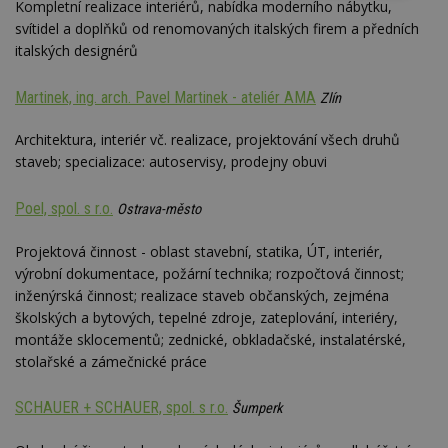
Kompletní realizace interiérů, nabídka moderního nábytku,
nutné
soubory
cílení
soubory
svítidel a doplňků od renomovaných italských firem a předních
italských designérů
Martinek, ing. arch. Pavel Martinek - ateliér AMA
Zlín
Funkční soubory
Nezařazené
soubory
Architektura, interiér vč. realizace, projektování všech druhů
staveb; specializace: autoservisy, prodejny obuvi
Poel, spol. s r.o.
Ostrava-město
Projektová činnost - oblast stavební, statika, ÚT, interiér,
Nezbytně nutné soubory
výrobní dokumentace, požární technika; rozpočtová činnost;
Výkonové soubory
Soubory cílení
inženýrská činnost; realizace staveb občanských, zejména
školských a bytových, tepelné zdroje, zateplování, interiéry,
Funkční soubory
Nezařazené soubory
montáže sklocementů; zednické, obkladačské, instalatérské,
Nezbytně nutné soubory cookie umožňují základní
stolařské a zámečnické práce
funkce webových stránek, jako je přihlášení
uživatele a správa účtu. Webové stránky nelze bez
nezbytně nutných souborů cookie správně
SCHAUER + SCHAUER, spol. s r.o.
Šumperk
používat.
Provider
/