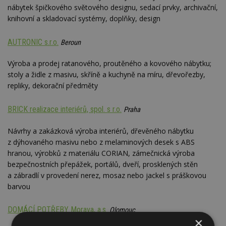
nábytek špičkového světového designu, sedací prvky, archivační,
knihovní a skladovací systémy, doplňky, design
AUTRONIC s.r.o.
Beroun
Výroba a prodej ratanového, proutěného a kovového nábytku;
stoly a židle z masivu, skříně a kuchyně na míru, dřevořezby,
repliky, dekorační předměty
BRICK realizace interiérů, spol. s r.o.
Praha
Návrhy a zakázková výroba interiérů, dřevěného nábytku
z dýhovaného masivu nebo z melaminových desek s ABS
hranou, výrobků z materiálu CORIAN, zámečnická výroba
bezpečnostních přepážek, portálů, dveří, prosklených stěn
a zábradlí v provedení nerez, mosaz nebo jackel s práškovou
barvou
DOMÁCÍ POTŘEBY Morava, a.s.
Olomouc
×