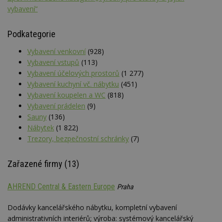
vybavení“
Podkategorie
Vybavení venkovní
(928)
Vybavení vstupů
(113)
Vybavení účelových prostorů
(1 277)
Vybavení kuchyní vč. nábytku
(451)
Vybavení koupelen a WC
(818)
Vybavení prádelen
(9)
Sauny
(136)
Nábytek
(1 822)
Trezory, bezpečnostní schránky
(7)
Zařazené firmy (13)
AHREND Central & Eastern Europe
Praha
Dodávky kancelářského nábytku, kompletní vybavení
administrativních interiérů; výroba: systémový kancelářský