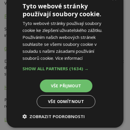
Velkoobchod a maloobchod s domácími potřebami
Tyto webové stránky
používají soubory cookie.
Furalmont s.r.o.
Mladá Boleslav
Tyto webové stránky používají soubory
Stavební činnost - sádrokartonové konstrukce (stropy, příčky,
cookie ke zlepšení uživatelského zážitku.
interiéry); inženýrská a projektová činnost
Používáním našich webových stránek
souhlasíte se všemi soubory cookie v
GAMAC, spol. s r.o.
Praha
souladu s našimi zásadami používání
souborů cookie.
Více informací
Design, výroba a montáž halogenových osvětlovacích systémů;
design a vybavení interiérů, osvětlení, nábytek, židle; realizace
SHOW ALL PARTNERS
(1634) →
staveb
VŠE PŘIJMOUT
Habanec, ing. arch. Libor Habanec & partner
Praha
Předprojektová a projektová příprava, inženýrská činnost,
VŠE ODMÍTNOUT
realizace interiérů
ZOBRAZIT PODROBNOSTI
Linea pura s.r.o.
Praha
Nezbytně
Výkonové
Soubory