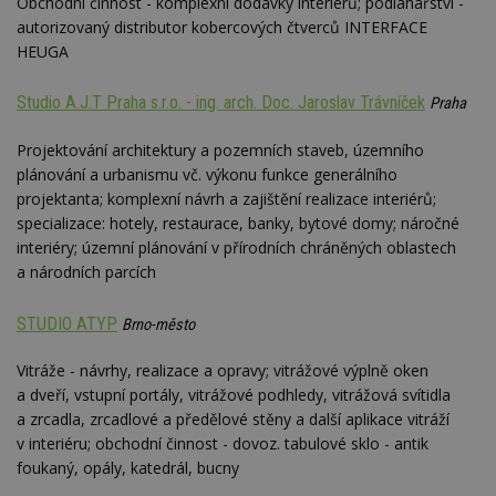
Obchodní činnost - komplexní dodávky interiérů; podlahářství -
Název
Vyprší
P
Doména
autorizovaný distributor kobercových čtverců INTERFACE
HEUGA
_hjIncludedInPageviewSample
2
T
Hotjar Ltd
minuty
co
www.estav.cz
na
ab
Studio A.J.T Praha s.r.o. - ing. arch. Doc. Jaroslav Trávníček
Praha
Ho
zd
ná
Projektování architektury a pozemních staveb, územního
z
plánování a urbanismu vč. výkonu funkce generálního
vz
d
projektanta; komplexní návrh a zajištění realizace interiérů;
l
z
specializace: hotely, restaurace, banky, bytové domy; náročné
st
interiéry; územní plánování v přírodních chráněných oblastech
w
a národních parcích
_dc_gtm_UA-53599847-1
.estav.cz
53
T
sekund
co
př
STUDIO ATYP
Brno-město
w
po
S
Vitráže - návrhy, realizace a opravy; vitrážové výplně oken
Go
da
a dveří, vstupní portály, vitrážové podhledy, vitrážová svítidla
kó
a zrcadla, zrcadlové a předělové stěny a další aplikace vitráží
Po
lz
v interiéru; obchodní činnost - dovoz. tabulové sklo - antik
z
foukaný, opály, katedrál, bucny
nu
be