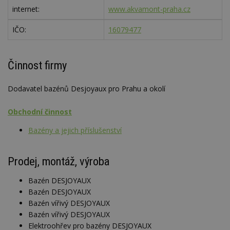
internet:
www.akvamont-praha.cz
IČO:
16079477
Činnost firmy
Dodavatel bazénů Desjoyaux pro Prahu a okolí
Obchodní činnost
Bazény a jejich příslušenství
Prodej, montáž, výroba
Bazén DESJOYAUX
Bazén DESJOYAUX
Bazén vířivý DESJOYAUX
Bazén vířivý DESJOYAUX
Elektroohřev pro bazény DESJOYAUX