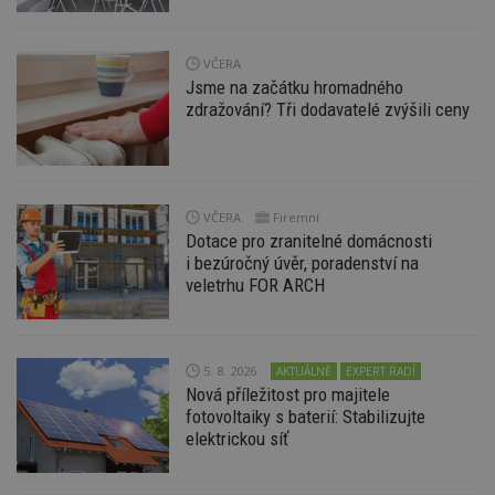
uživatele a správa účtu. Webové stránky nelze bez
nezbytně nutných souborů cookie správně
používat.
VČERA
Provider
/
Název
Vyprší
P
Jsme na začátku hromadného
Doména
zdražování? Tři dodavatelé zvýšili ceny
_hjIncludedInPageviewSample
2
T
Hotjar Ltd
minuty
co
www.estav.cz
na
ab
Ho
zd
ná
VČERA
Firemní
z
Dotace pro zranitelné domácnosti
vz
d
i bezúročný úvěr, poradenství na
l
veletrhu FOR ARCH
z
st
w
_dc_gtm_UA-53599847-1
.estav.cz
53
T
sekund
co
5. 8. 2026
AKTUÁLNĚ
EXPERT RADÍ
př
Nová příležitost pro majitele
w
po
fotovoltaiky s baterií: Stabilizujte
S
elektrickou síť
Go
da
kó
Po