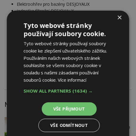
Elektroohřev pro bazény DESJOYAUX
Jednotka filtrační DESJOYAUX
×
Jednotka filtrační DESJOYAUX
Kryt bazénu DESJOYAUX
Tyto webové stránky
Kryt bazénu DESJOYAUX
používají soubory cookie.
Panel filtrační DESJOYAUX
Tyto webové stránky používají soubory
Panel filtrační DESJOYAUX
cookie ke zlepšení uživatelského zážitku.
Plavání protiproudové DESJOYAUX
Plavání protiproudové DESJOYAUX
Používáním našich webových stránek
Schodiště románské filtrační DESJOYAUX
souhlasíte se všemi soubory cookie v
Schodiště románské filtrační DESJOYAUX
souladu s našimi zásadami používání
souborů cookie.
Více informací
SHOW ALL PARTNERS
(1634) →
Nejnovější články
VŠE PŘIJMOUT
DNES
Firemní
VŠE ODMÍTNOUT
Instalace venkovní jednotky klimatizace
nebo žaluzií podléhá jasným právním