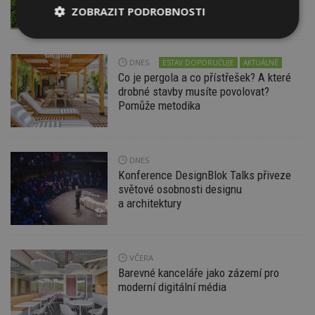
pravidlům
ZOBRAZIT PODROBNOSTI
Nezbytně
Výkonové
Soubory
nutné
soubory
cílení
soubory
DNES
ESTAV DOPORUČUJE
AKTUÁLNĚ
Co je pergola a co přístřešek? A které
drobné stavby musíte povolovat?
Pomůže metodika
Funkční soubory
Nezařazené
soubory
DNES
Konference DesignBlok Talks přiveze
světové osobnosti designu
a architektury
Nezbytně nutné soubory
Výkonové soubory
Soubory cílení
VČERA
Funkční soubory
Nezařazené soubory
Barevné kanceláře jako zázemí pro
moderní digitální média
Nezbytně nutné soubory cookie umožňují základní
funkce webových stránek, jako je přihlášení