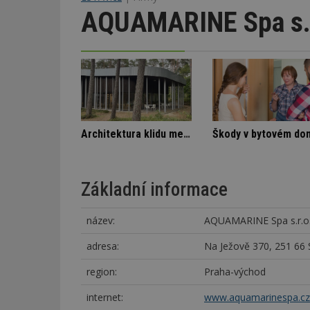
AQUAMARINE Spa s.r
Stará textilka na Slovensku září novotou
Označení lepidel pro lepení dlažby
Základní informace
název:
AQUAMARINE Spa s.r.o
adresa:
Na Ježově 370, 251 66
region:
Praha-východ
internet:
www.aquamarinespa.cz