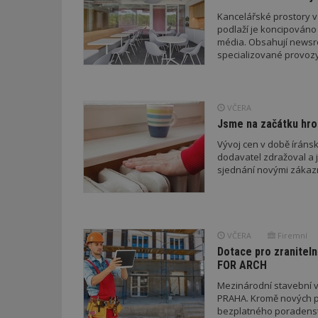
_hjIncludedInPa
Kancelářské prostory v
podlaží je koncipováno 
média. Obsahují newsroo
specializované provozy
_dc_gtm_UA-53599
VČERA
Jsme na začátku hro
id
Vývoj cen v době íránsk
dodavatel zdražoval a 
_hjFirstSeen
sjednání novými zákaz
_hjAbsoluteSessi
VČERA
Firemní
Dotace pro zraniteln
counter
FOR ARCH
Mezinárodní stavební v
PRAHA. Kromě nových pr
__gfp_64b
bezplatného poradenství