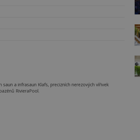
h saun a infrasaun Klafs, precizních nerezových vířivek
bazénů RivieraPool.