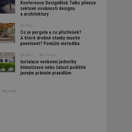
Konference DesignBlok Talks přiveze
světové osobnosti designu
a architektury
DNES
Co je pergola a co přístřešek?
A které drobné stavby musíte
povolovat? Pomůže metodika
DNES
Firemní
Instalace venkovní jednotky
klimatizace nebo žaluzií podléhá
jasným právním pravidlům
REKLAMA