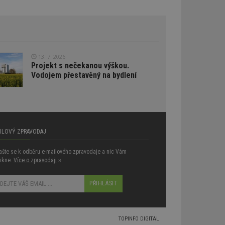
lýze a optimalizaci
oogle Targeting
e
tch.net, aby byly
antnější.
ale pokud je
13. 7. 2026
pravděpodobně
Projekt s nečekanou výškou.
Vodojem přestavěný na bydlení
tch.net, aby byly
antnější.
umožňuje
e webech. To
reklamy a zajistit,
 stejné reklamy.
AILOVÝ ZPRAVODAJ
atelů napříč
lašte se k odběru e-mailového zpravodaje a nic Vám
ikne.
Více o zpravodaji
››
aci relevance
ích z více
vštěvnících obvykle
am třetích stran.
umožňuje
e webech. To
TOPINFO DIGITAL
reklamy a zajistit,