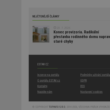
id
ibbid
ibbid
tuuid
NEJČTENĚJŠÍ ČLÁNKY
c
sid
20. 7. 2026
Konec provizoria. Radikální
přestavba rodinného domu naprav
tuuid
staré chyby
tuuid_lu
ESTAV.CZ
uu
Inzerce na portálu
Podmínky užívání portál
O portálu ESTAV.cz
GDPR
uuid
Kontakty
RSS
Napište nám
Nastavení cookies
tuuid_lu
© COPYRIGHT
TOPINFO S.R.O.
2014-2026, VŠECHNA PRÁVA VYHRAZENA