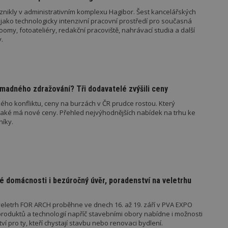
geviewSample
2
Tento soubor cookie je nastaven tak, 
Hotjar Ltd
znikly v administrativním komplexu Hagibor. Šest kancelářských
minuty
Hotjar o tom, zda je tento návštěvník 
www.estav.cz
vzorkování dat definovaného limitem z
jako technologicky intenzivní pracovní prostředí pro současná
vašeho webu.
my, fotoateliéry, redakční pracoviště, nahrávací studia a další
.
847-1
.estav.cz
53
Tento soubor cookie je přidružen k w
sekund
Správce značek Google k načtení dalšíc
stránku. Pokud je použit, lze jej považ
nutný, protože bez něj jiné skripty ne
správně. Konec názvu je jedinečné číslo
identifikátorem přidruženého účtu Goog
madného zdražování? Tři dodavatelé zvýšili ceny
www.estav.cz
1 rok
Tento soubor cookie se používá k vytvá
uživatele
ého konfliktu, ceny na burzách v ČR prudce rostou. Který
jaké má nové ceny. Přehled nejvýhodnějších nabídek na trhu ke
29
Soubor cookie je nastaven tak, aby Hot
Hotjar Ltd
minut
začátek cesty uživatele pro celkový poče
.estav.cz
níky.
54
Neobsahuje žádné identifikovatelné in
sekund
onInProgress
29
Soubor cookie je nastaven tak, aby Hot
Hotjar Ltd
minut
začátek cesty uživatele pro celkový poče
.estav.cz
54
Neobsahuje žádné identifikovatelné in
sekund
é domácnosti i bezúročný úvěr, poradenství na veletrhu
www.estav.cz
29
Tento soubor cookie se používá k vytvá
minut
uživatele
53
eletrh FOR ARCH proběhne ve dnech 16. až 19. září v PVA EXPO
sekund
oduktů a technologií napříč stavebními obory nabídne i možnosti
1 rok
Jedná se o soubor cookie, který slouží k
Google LLC
 pro ty, kteří chystají stavbu nebo renovaci bydlení.