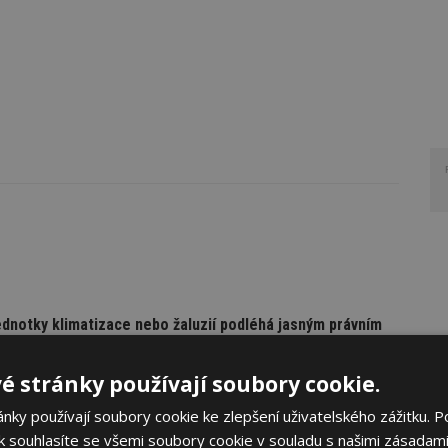
ednotky klimatizace nebo žaluzií podléhá jasným právním
otky klimatizace nebo venkovních žaluzií není jen technickou
é stránky používají soubory cookie.
mech se totiž dotýká společných částí domu a podléhá jasným
ky používají soubory cookie ke zlepšení uživatelského zážitku. P
 souhlasíte se všemi soubory cookie v souladu s našimi zásadami