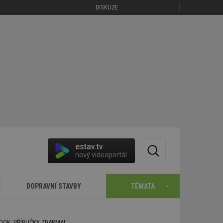
DISKUZE
estav.tv
nový videoportál
DOPRAVNÍ STAVBY
TÉMATA
BOOK: PŘÍRUČKY ZDARMA!