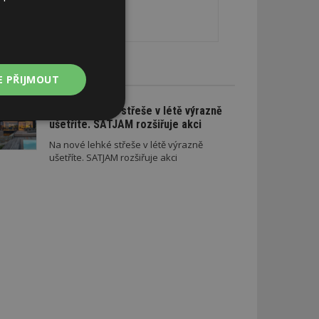
CE A SLEVY
E PŘIJMOUT
Na nové lehké střeše v létě výrazně
Nezařazené
ušetříte. SATJAM rozšiřuje akci
soubory
Na nové lehké střeše v létě výrazně
ušetříte. SATJAM rozšiřuje akci
zařazené soubory
 a správa účtu.