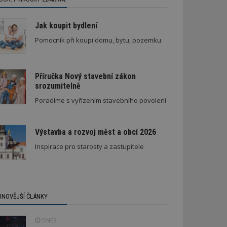
Jak koupit bydlení
Pomocník při koupi domu, bytu, pozemku.
Příručka Nový stavební zákon
srozumitelně
vila
Spory SVJ a nájemníka
Poradíme s vyřízením stavebního povolení
Výstavba a rozvoj měst a obcí 2026
Inspirace pro starosty a zastupitele
JNOVĚJŠÍ ČLÁNKY
DNES