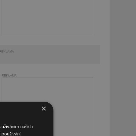
REKLAMA
REKLAMA
×
oužíváním našich
 používání