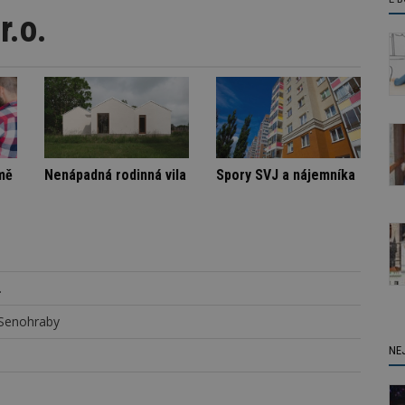
.o.
Architektura klidu mezi borovicemi
Škody v bytovém domě
Nenápadná rodinná 
.
 Senohraby
NE