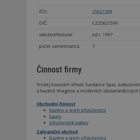
IČO:
25621599
DIČ:
CZ25621599
založení/historie:
od r. 1997
počet zaměstnanců:
7
Činnost firmy
Prodej luxusních vířivek Sundance Spas, exkluzivníc
a bazénů Imaginox a moderních sklolaminátových 
Obchodní činnost
Bazény a jejich příslušenství
Sauny
Infračervené kabiny
Zahraniční obchod
Bazény a jejich příslušenství