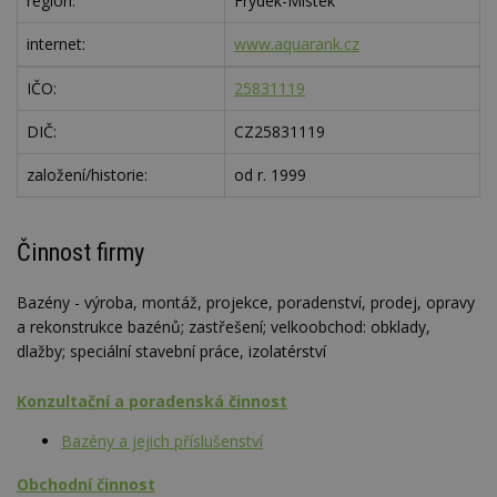
region:
Frýdek-Místek
internet:
www.aquarank.cz
IČO:
25831119
DIČ:
CZ25831119
založení/historie:
od r. 1999
Činnost firmy
Bazény - výroba, montáž, projekce, poradenství, prodej, opravy
a rekonstrukce bazénů; zastřešení; velkoobchod: obklady,
dlažby; speciální stavební práce, izolatérství
Konzultační a poradenská činnost
Bazény a jejich příslušenství
Obchodní činnost