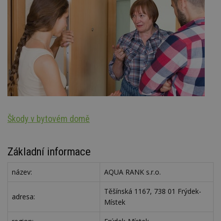
Škody v bytovém domě
S
Základní informace
název:
AQUA RANK s.r.o.
Těšínská 1167, 738 01 Frýdek-
adresa:
Místek