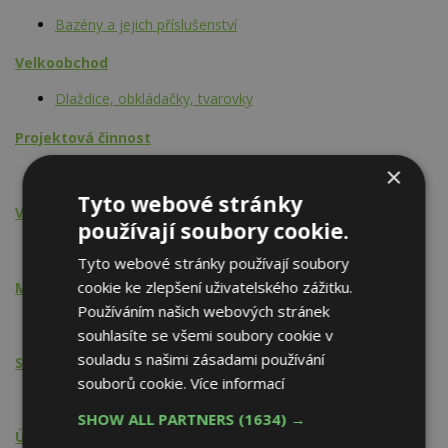
Bazény a jejich příslušenství
Velkoobchod
Dlaždice, obkládačky, tvarovky
Projektová činnost
×
Bazény a jejich příslušenství
Tyto webové stránky
Výrobní činnost - výrobky, prefabrikáty
používají soubory cookie.
Bazény a jejich příslušenství
Tyto webové stránky používají soubory
cookie ke zlepšení uživatelského zážitku.
Montážní činnost
Používáním našich webových stránek
Bazény a jejich příslušenství
souhlasíte se všemi soubory cookie v
souladu s našimi zásadami používání
Stavební činnost - HSV
souborů cookie.
Více informací
Izolatérské práce
SHOW ALL PARTNERS
(1634) →
Údržba, opravy, servis, revize