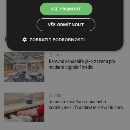
Bazény a jejich příslušenství
VŠE PŘIJMOUT
VŠE ODMÍTNOUT
Nejnovější články
ZOBRAZIT PODROBNOSTI
Nezbytně
Výkonové
Soubory
DNES
nutné
soubory
cílení
soubory
Barevné kanceláře jako zázemí pro
moderní digitální média
Funkční soubory
Nezařazené
soubory
DNES
Jsme na začátku hromadného
zdražování? Tři dodavatelé zvýšili ceny
Nezbytně nutné soubory