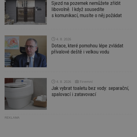
sekund
co
Sjezd na pozemek nemůžete zřídit
př
libovolně. I když sousedíte
w
po
s komunikací, musíte o něj požádat
S
Go
da
kó
Po
4. 8. 2026
lz
z
Dotace, které pomohou lépe zvládat
nu
přívalové deště i velkou vodu
be
sk
f
s
ná
je
kt
4. 8. 2026
Firemní
id
p
Jak vybrat toaletu bez vody: separační,
ú
spalovací i zatavovací
An
id
www.estav.cz
1 rok
T
co
po
vy
REKLAMA
se
_hjFirstSeen
29
S
Hotjar Ltd
minut
je
.estav.cz