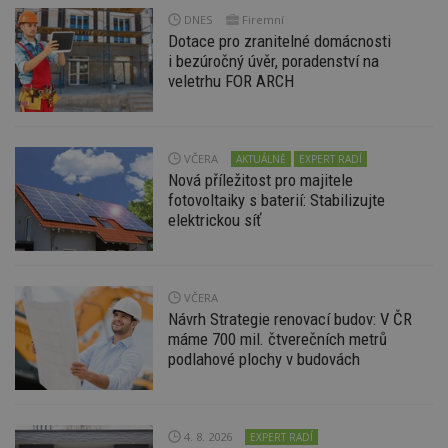
DNES
Firemní
Výkonové soubory
Soubory cílení
Dotace pro zranitelné domácnosti
Funkční soubory
Nezařazené soubory
i bezúročný úvěr, poradenství na
veletrhu FOR ARCH
Nezbytně nutné soubory cookie umožňují základní
funkce webových stránek, jako je přihlášení
uživatele a správa účtu. Webové stránky nelze bez
nezbytně nutných souborů cookie správně
používat.
VČERA
AKTUÁLNĚ
EXPERT RADÍ
Nová příležitost pro majitele
Provider
/
Název
Vyprší
P
fotovoltaiky s baterií: Stabilizujte
Doména
elektrickou síť
_hjIncludedInPageviewSample
2
T
Hotjar Ltd
minuty
co
www.estav.cz
na
ab
Ho
zd
VČERA
ná
Návrh Strategie renovací budov: V ČR
z
máme 700 mil. čtverečních metrů
vz
d
podlahové plochy v budovách
l
z
st
w
4. 8. 2026
EXPERT RADÍ
_dc_gtm_UA-53599847-1
.estav.cz
53
T