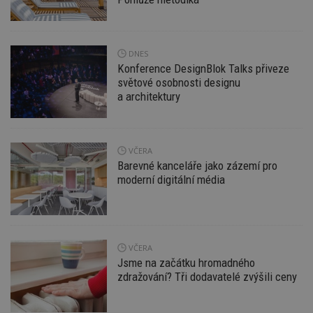
soubory
DNES
Funkční soubory
Nezařazené
Konference DesignBlok Talks přiveze
soubory
světové osobnosti designu
a architektury
VČERA
Barevné kanceláře jako zázemí pro
Nezbytně nutné soubory
moderní digitální média
Výkonové soubory
Soubory cílení
Funkční soubory
Nezařazené soubory
Nezbytně nutné soubory cookie umožňují základní
VČERA
funkce webových stránek, jako je přihlášení
uživatele a správa účtu. Webové stránky nelze bez
Jsme na začátku hromadného
nezbytně nutných souborů cookie správně
zdražování? Tři dodavatelé zvýšili ceny
používat.
Provider
/
Název
Vyprší
P