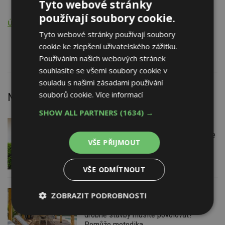
Tyto webové stránky
Bazény a jejich příslušenství
používají soubory cookie.
Údržba, opravy, servis, revize
Tyto webové stránky používají soubory
Bazény a jejich příslušenství
cookie ke zlepšení uživatelského zážitku.
Používáním našich webových stránek
souhlasíte se všemi soubory cookie v
souladu s našimi zásadami používání
souborů cookie.
Více informací
Nejnovější články
SHOW ALL PARTNERS
(1634) →
DNES
Firemní
Instalace venkovní jednotky klimatizace
VŠE PŘIJMOUT
nebo žaluzií podléhá jasným právním
pravidlům
VŠE ODMÍTNOUT
DNES
ZOBRAZIT PODROBNOSTI
ESTAV DOPORUČUJE
AKTUÁLNĚ
Co je pergola a co přístřešek? A které
drobné stavby musíte povolovat?
Nezbytně
Výkonové
Soubory
nutné
soubory
cílení
Pomůže metodika