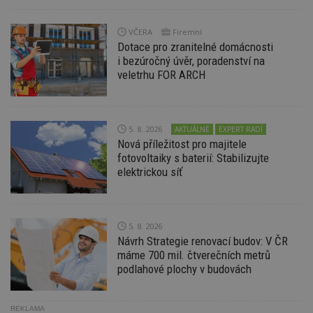
Doména
_hjIncludedInPageviewSample
2
T
Hotjar Ltd
VČERA
Firemní
minuty
co
www.estav.cz
na
Dotace pro zranitelné domácnosti
ab
i bezúročný úvěr, poradenství na
Ho
zd
veletrhu FOR ARCH
ná
z
vz
d
l
5. 8. 2026
AKTUÁLNĚ
EXPERT RADÍ
z
st
Nová příležitost pro majitele
w
fotovoltaiky s baterií: Stabilizujte
_dc_gtm_UA-53599847-1
.estav.cz
53
T
elektrickou síť
sekund
co
př
w
po
S
5. 8. 2026
Go
da
Návrh Strategie renovací budov: V ČR
kó
máme 700 mil. čtverečních metrů
Po
podlahové plochy v budovách
lz
z
nu
be
sk
REKLAMA