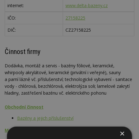
internet:
www.delta-bazeny.cz
IČO:
27158225
DIČ:
CZ27158225
Činnost firmy
Dodávka, montáž a servis - bazény fóliové, keramické,
whirpooly akrylátové, keramické (privátní i veřejné), sauny
a parní lázně vč. příslušenství; technologické vybavení - sanitace
vody - chlórová, bezchlórová, elektrolýza soli; lamelové zakrytí
hladiny, zastřešení bazénu vč. elektrického pohonu
Obchodní činnost
Bazény a jejich příslušenství
Montážní činnost
×