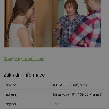
Škody v bytovém domě
N
Základní informace
název:
DELTA PLECHÁČ, s.r.o.
adresa:
Hošťálkova 101, 169 00 Praha 6
region:
Praha