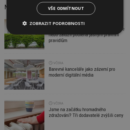
Nejnovější články
VŠE ODMÍTNOUT
ZOBRAZIT PODROBNOSTI
DNES
Firemní
Instalace venkovní jednotky klimatizace
nebo žaluzií podléhá jasným právním
Nezbytně
Výkonové
Soubory
nutné
soubory
cílení
pravidlům
soubory
VČERA
Funkční soubory
Nezařazené
Barevné kanceláře jako zázemí pro
soubory
moderní digitální média
VČERA
Jsme na začátku hromadného
Nezbytně nutné soubory
zdražování? Tři dodavatelé zvýšili ceny
Výkonové soubory
Soubory cílení
Funkční soubory
Nezařazené soubory