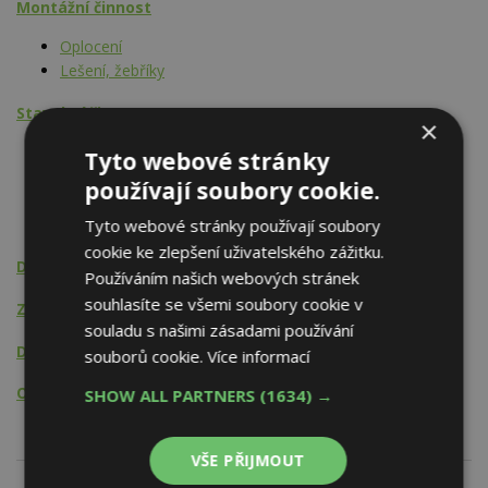
Montážní činnost
Oplocení
Lešení, žebříky
Stavební činnost
×
Střechy a krovy
Tyto webové stránky
Kompletace střech
používají soubory cookie.
Tepelněizolační (zateplovací) systémy
Bazény a jejich příslušenství
Tyto webové stránky používají soubory
cookie ke zlepšení uživatelského zážitku.
Demolice
Používáním našich webových stránek
souhlasíte se všemi soubory cookie v
Zemní práce
souladu s našimi zásadami používání
Doprava
souborů cookie.
Více informací
Odvoz odpadů
SHOW ALL PARTNERS
(1634) →
VŠE PŘIJMOUT