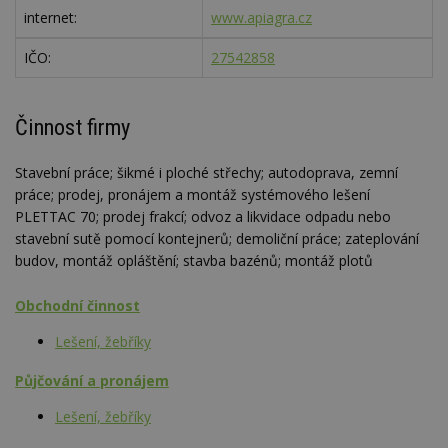
internet:
www.apiagra.cz
IČO:
27542858
Činnost firmy
Stavební práce; šikmé i ploché střechy; autodoprava, zemní
práce; prodej, pronájem a montáž systémového lešení
PLETTAC 70; prodej frakcí; odvoz a likvidace odpadu nebo
stavební sutě pomocí kontejnerů; demoliční práce; zateplování
budov, montáž opláštění; stavba bazénů; montáž plotů
Obchodní činnost
Lešení, žebříky
Půjčování a pronájem
Lešení, žebříky