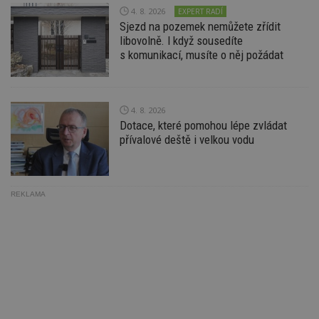
S
4. 8. 2026
EXPERT RADÍ
Go
da
Sjezd na pozemek nemůžete zřídit
kó
libovolně. I když sousedíte
Po
lz
s komunikací, musíte o něj požádat
z
nu
be
sk
f
4. 8. 2026
s
ná
Dotace, které pomohou lépe zvládat
je
přívalové deště i velkou vodu
kt
id
p
ú
An
REKLAMA
id
www.estav.cz
1 rok
T
co
po
vy
se
_hjFirstSeen
29
S
Hotjar Ltd
minut
je
.estav.cz
54
ab
sekund
sl
ce
pr