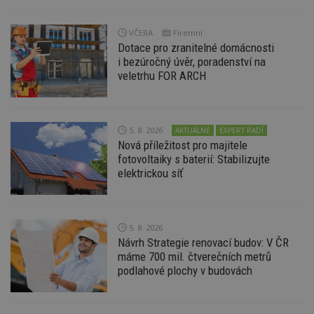
Nezbytně nutné soubory cookie umožňují základní
VČERA
Firemní
funkce webových stránek, jako je přihlášení
uživatele a správa účtu. Webové stránky nelze bez
Dotace pro zranitelné domácnosti
nezbytně nutných souborů cookie správně
i bezúročný úvěr, poradenství na
používat.
veletrhu FOR ARCH
Provider
/
Název
Vyprší
P
Doména
_hjIncludedInPageviewSample
2
T
Hotjar Ltd
minuty
co
5. 8. 2026
www.estav.cz
AKTUÁLNĚ
EXPERT RADÍ
na
Nová příležitost pro majitele
ab
fotovoltaiky s baterií: Stabilizujte
Ho
zd
elektrickou síť
ná
z
vz
d
l
5. 8. 2026
z
st
Návrh Strategie renovací budov: V ČR
w
máme 700 mil. čtverečních metrů
_dc_gtm_UA-53599847-1
.estav.cz
53
T
podlahové plochy v budovách
sekund
co
př
w
po