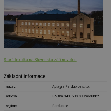
Stará textilka na Slovensku září novotou
Oz
Základní informace
název:
Apiagra Pardubice s.r.o.
adresa:
Polská 949, 530 03 Pardubice
region:
Pardubice