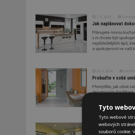
7. 9. 2016
Gorenje 
Jak naplánovat doko
Plánujete novou kuchyni
s ní chcete být spokojen
nejdůležitějších tipů, 
a spokojenost ve vaší k
25. 8. 2016
LAUFEN 
Probuďte v sobě umě
Přemýšlíte, jak oživit
designovým doplňkem, p
obkladů, na které návš
Tyto webov
Tyto webové strán
webových stránek
21. 8. 2016
Techni
souborů cookie.
V
Vše o tvrzeném kam