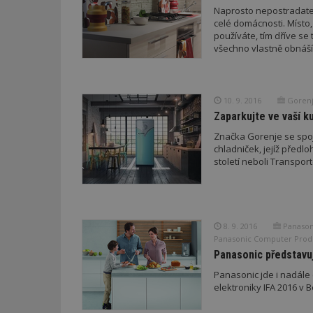
Naprosto nepostradatel
celé domácnosti. Místo,
používáte, tím dříve se 
všechno vlastně obnáš
10. 9. 2016
Goren
Zaparkujte ve vaší k
Značka Gorenje se spoj
chladniček, jejíž předlo
století neboli Transport
8. 9. 2016
Panasoni
Panasonic Computer Produ
Panasonic představuj
Panasonic jde i nadále 
elektroniky IFA 2016 v 