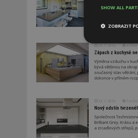
Tvrzený kámen Technist
SHOW ALL PAR
materiál kuchyňské des
nebo obložení vany. Z 
dřez.
ZOBRAZIT P
Nezbytně
25. 7. 2016
ATREA s
nutné soubor
Zápach z kuchyně ne
Výměna vzduchu v kuch
bývá většinou na okraji
současný stav větrání, 
dokonce v přímém rozp
Nezbytně nutné s
23. 7. 2016
Techni
Nezbytně nutné soubo
Nový odstín tvrzen
Webové stránky nelz
Společnost Technistone 
Název
Brilliant Grey. Krásu a
a zrcadlových střepů, pr
_hjIncludedInPa