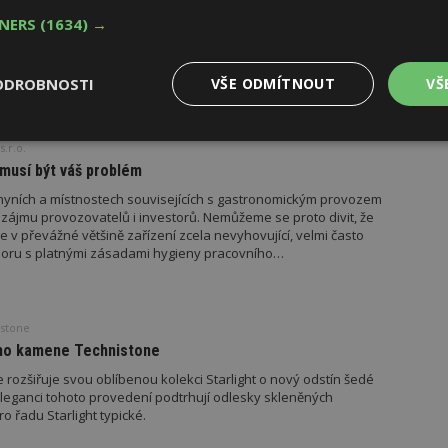
one v odstínu Crystal Absolute White je nejčastěji používán jako
TNERS
(1634) →
ky a jejího obložení, do koupelen jako obklad, umyvadlová deska
tvrzeného kamene Technistone lze vyrobit také kvalitní a odolný
ODROBNOSTI
VŠE ODMÍTNOUT
VŠ
Výkonové
Soubory cílení
Funkční
.r.o.
y
soubory
soubory
musí být váš problém
yních a místnostech souvisejících s gastronomickým provozem
 zájmu provozovatelů i investorů. Nemůžeme se proto divit, že
je v převážné většině zařízení zcela nevyhovující, velmi často
oru s platnými zásadami hygieny pracovního…
oubory
Výkonové soubory
Soubory cílení
Funkční soubory
Ne
stone
ry cookie umožňují základní funkce webových stránek, jako je přihlášení uživatele
ého kamene Technistone
e bez nezbytně nutných souborů cookie správně používat.
rozšiřuje svou oblíbenou kolekci Starlight o nový odstín šedé
Provider
/
Vyprší
Popis
 eleganci tohoto provedení podtrhují odlesky skleněných
Doména
o řadu Starlight typické.
geviewSample
2
Tento soubor cookie je nastaven tak, 
Hotjar Ltd
minuty
Hotjar o tom, zda je tento návštěvník 
www.estav.cz