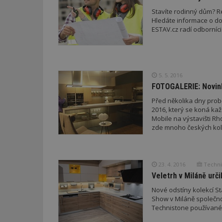
Stavíte rodinný dům? 
Hledáte informace o dot
Název
Provider
Pr
Název
ESTAV.cz radí odborníci 
Název
/
D
Název
_hjSessionUser_1
Doména
test
.m
tu
_gid
CMID
Google
LLC
Gdyn
mobile
ww
.estav.cz
5. 5. 2016
_ga
TDID
Google
FOTOGALERIE: Novink
sssp_session
c
.e
LLC
.estav.cz
Před několika dny probě
ui
2016, který se koná ka
VISITOR_INFO1_LI
Mobile na výstavišti Rho
cct
zde mnoho českých kol
_hjSession_170189
Gtest
uid
23. 4. 2016
Technis
C
Veletrh v Miláně urč
test_cookie
Nové odstíny kolekcí St
bm2uu
Show v Miláně společn
cct
Technistone používané
id
ibbid