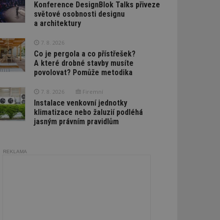
Konference DesignBlok Talks přiveze
světové osobnosti designu
a architektury
7. 8. 2026
Co je pergola a co přístřešek?
A které drobné stavby musíte
povolovat? Pomůže metodika
7. 8. 2026
Firemní
Instalace venkovní jednotky
klimatizace nebo žaluzií podléhá
jasným právním pravidlům
REKLAMA