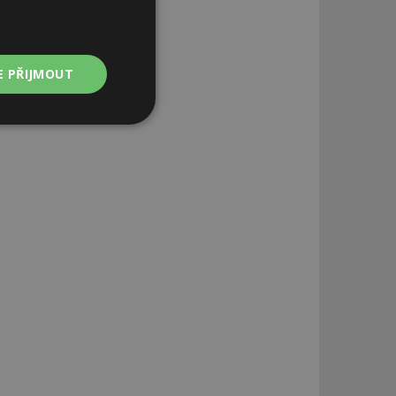
E PŘIJMOUT
Nezařazené
soubory
zařazené soubory
 a správa účtu.
aby informoval
zahrnut do