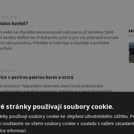
spol. s r.o
nalou kuchyň?
AK
 nebo se chystáte rekonstruovat vaši starou již omšelou? Jistě
í desítky dalších let. Právě proto jsme si pro vás připravili seznam
které vám pomohou. Přečtěte si naše tipy a dopřejte si pořádek
uchyni.
CZ s.r.o.
lce s pestrou paletou barev a vzorů
 vaše prostory? Nápaditým dekorem, který bude jedinečným
odtrhnete charakter místnosti. Vyberte si z pestrobarevných
těva jen tak nezapomene.
é stránky používají soubory cookie.
ky používají soubory cookie ke zlepšení uživatelského zážitku. P
 souhlasíte se všemi soubory cookie v souladu s našimi zásadami
stone
íce informací
eni Technistone