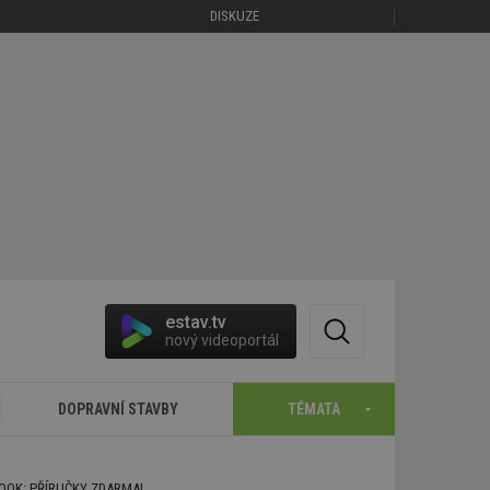
DISKUZE
estav.tv
nový videoportál
DOPRAVNÍ STAVBY
TÉMATA
BOOK: PŘÍRUČKY ZDARMA!