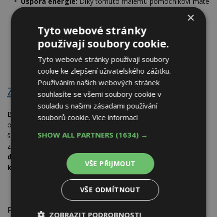
Úspora energie:
Díky tomuto malému pomocníkovi máte
úspory pod kontrolou. Jakmile rozezná otevřené okno,
×
Miniserver automaticky sníží topení v dané místnosti,
Tyto webové stránky
abyste netopili Pánu Bohu do oken.
používají soubory cookie.
A ještě mnohem více:
Máte šuplíky s citlivým obsahem?
Tyto webové stránky používají soubory
Nechte se informovat o každém otevření zásuvky ...
cookie ke zlepšení uživatelského zážitku.
Používáním našich webových stránek
Záplavový senzor Air
souhlasíte se všemi soubory cookie v
souladu s našimi zásadami používání
Bezdrátový bateriový záplavový senzor Air Vás dokáže
souborů cookie.
Více informací
okamžitě varovat před vodou a dokáže tak zabránit velkým
SHOW ALL PARTNERS
(1634) →
škodám. Díky technologii Loxone Air je možné tento malý
záplavový senzor umístit kamkoliv.
Pro optimální ochranu
doporučujeme záplavový senzor Air především do
VŠE PŘIJMOUT
kuchyně (myčka, dřez) a do sklepa.
VŠE ODMÍTNOUT
FOTOGALERIE
ZOBRAZIT PODROBNOSTI