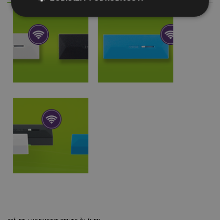
Nezbytně
Výkonové
Soubory
nutné
soubory
cílení
soubory
Funkční soubory
Nezařazené
soubory
Nezbytně nutné soubory
Výkonové soubory
Soubory cílení
Funkční soubory
Nezařazené soubory
Nezbytně nutné soubory cookie umožňují základní
funkce webových stránek, jako je přihlášení
uživatele a správa účtu. Webové stránky nelze bez
nezbytně nutných souborů cookie správně