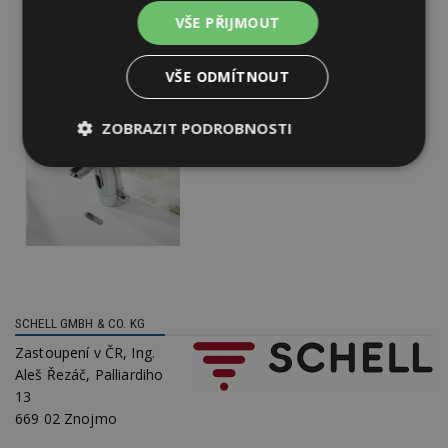
VŠE PŘIJMOUT
VŠE ODMÍTNOUT
ZOBRAZIT PODROBNOSTI
Nezbytně
Výkonové
Soubory
nutné
soubory
cílení
soubory
Funkční soubory
Nezařazené
soubory
SCHELL GMBH & CO. KG
Zastoupení v ČR, Ing.
Aleš Řezáč, Palliardiho
13
669 02 Znojmo
Nezbytně nutné soubory