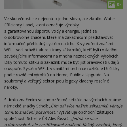
3×
Ve skutečnosti se nejedná o jedno slovo, ale zkratku Water
Efficiency Label, která označuje výrobky
s garantovanou úsporou vody a energie. Jedná se
o dobrovolné značení, které má zákazníkům představovat
informačně přehledný systém na trhu. K vytvoření značení
WELL vedl právě tlak ze strany zákazníků, kteří byli rozladěni
zavádějícími informacemi na mnoha neznačkových výrobcích.
Díky tomuto štítku si zákazník může být jist pravdivostí údajů
o úspoře. Systém WELL v sanitární technice rozlišuje tři štítky
podle rozdělení výrobků na Home, Public a Upgrade. Na
soukromý a veřejný sektor jsou logicky kladeny rozdílné
nároky.
S tímto značením se samozřejmě setkáte na výrobcích známé
německé značky Schell:
„Čím dál více našich zákazníků věnuje
tomuto značení pozornost,“
vysvětluje obchodní zástupce
společnosti Schell v ČR Aleš Řezáč.
„Jedná se sice
o dobrovolné, ale certifikované značení. Každý výrobek, který