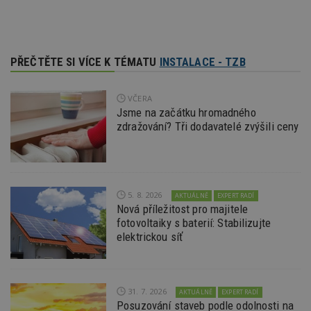
př
w
po
S
Go
da
PŘEČTĚTE SI VÍCE K TÉMATU
INSTALACE - TZB
kó
Po
lz
z
VČERA
nu
Jsme na začátku hromadného
be
sk
zdražování? Tři dodavatelé zvýšili ceny
f
s
ná
je
kt
id
p
5. 8. 2026
AKTUÁLNĚ
EXPERT RADÍ
ú
Nová příležitost pro majitele
An
fotovoltaiky s baterií: Stabilizujte
id
www.estav.cz
1 rok
T
elektrickou síť
co
po
vy
se
_hjFirstSeen
29
S
Hotjar Ltd
31. 7. 2026
AKTUÁLNĚ
EXPERT RADÍ
minut
je
.estav.cz
Posuzování staveb podle odolnosti na
54
ab