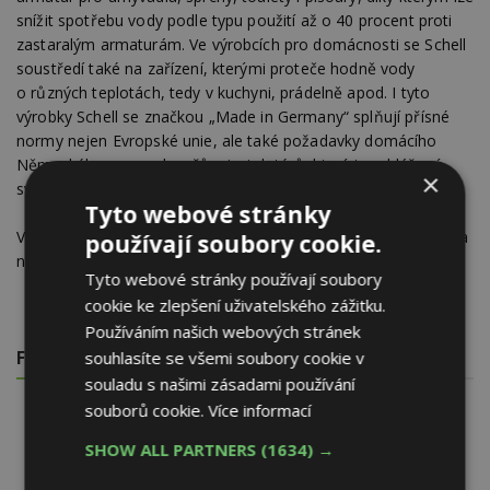
snížit spotřebu vody podle typu použití až o 40 procent proti
zastaralým armaturám. Ve výrobcích pro domácnosti se Schell
soustředí také na zařízení, kterými proteče hodně vody
o různých teplotách, tedy v kuchyni, prádelně apod. I tyto
výrobky Schell se značkou „Made in Germany“ splňují přísné
normy nejen Evropské unie, ale také požadavky domácího
Německého svazu plynařů a instalatérů, který je vyhlášený
×
svou přísností a velmi dbá na bezpečnost.
Tyto webové stránky
Více informací o firmě Schell získáte na
www.schell.eu
nebo na
používají soubory cookie.
níže uvedených kontaktech.
Tyto webové stránky používají soubory
cookie ke zlepšení uživatelského zážitku.
Používáním našich webových stránek
souhlasíte se všemi soubory cookie v
FOTOGALERIE
souladu s našimi zásadami používání
souborů cookie.
Více informací
SHOW ALL PARTNERS
(1634) →