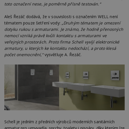
toto označení nese, je poměrně přísně testován.“
Aleš Řezáč dodává, že v souvislosti s označením WELL není
tématem pouze šetření vody:
„Druhým tématem je omezení
dotyku rukou s armaturami. Je známo, že hodně přenosných
nemocí vzniká právě kvůli kontaktu s armaturami ve
veřejných prostorách. Proto firma Schell vyvíjí elektronické
armatury, u kterých ke kontaktu nedochází, a proto klesá
počet onemocnění,“
vysvětluje A. Řezáč.
Schell je jedním z předních výrobců moderních sanitárních
armatur pro umyvadla, sprchy, toalety i pisoáry, díky kterým lze