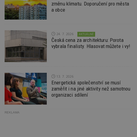
změnu klimatu. Doporučení pro města
sekund
sl
ce
a obce
pr
po
N
ž
id
i
24. 7. 2026
AKTUÁLNĚ
Česká cena za architekturu: Porota
_hjAbsoluteSessionInProgress
29
S
Hotjar Ltd
vybrala finalisty. Hlasovat můžete i vy!
minut
je
.estav.cz
54
ab
sekund
sl
ce
pr
po
N
13. 7. 2026
ž
id
Energetická společenství se musí
i
zaměřit i na jiné aktivity než samotnou
organizaci sdílení
counter
www.estav.cz
29
T
minut
co
53
po
sekund
vy
se
REKLAMA
__gfp_64b
1 rok
Je
Google LLC
so
.estav.cz
kt
sp