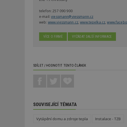
telefon:
257 090 900
Název
Provider
Pr
Název
e-mail:
viessmann@viessmann.cz
Název
/
D
Název
web:
www.viessmann.cz
,
www.tepelka.cz
,
www.facebo
_hjSessionUser_1
Doména
test
.m
tu
_gid
CMID
Google
LLC
VÍCE O FIRMĚ
VYŽÁDAT DALŠÍ INFORMACE
Gdyn
mobile
ww
.estav.cz
_ga
TDID
Google
sssp_session
c
.e
LLC
.estav.cz
ui
VISITOR_INFO1_LI
SDÍLET / HODNOTIT TENTO ČLÁNEK
cct
_hjSession_170189
0
Gtest
uid
C
SOUVISEJÍCÍ TÉMATA
test_cookie
bm2uu
cct
Vytápění domu a zdroje tepla
Instalace - TZB
id
ibbid