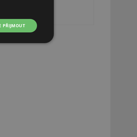
E PŘIJMOUT
Nezařazené
soubory
zařazené soubory
 a správa účtu.
aby informoval
zahrnut do