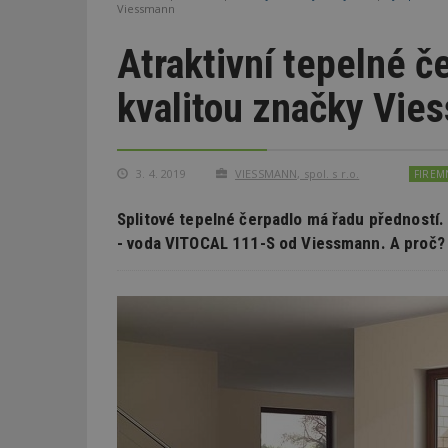
Viessmann
Atraktivní tepelné č
kvalitou značky Vie
3. 4. 2019
VIESSMANN, spol. s r.o.
FIREM
Splitové tepelné čerpadlo má řadu předností.
- voda VITOCAL 111-S od Viessmann. A proč?