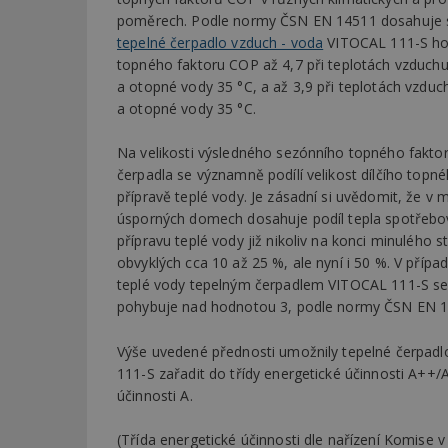
poměrech. Podle normy ČSN EN 14511 dosahuje s
tepelné čerpadlo vzduch - voda
VITOCAL 111-S h
topného faktoru COP až 4,7 při teplotách vzduchu
a otopné vody 35 °C, a až 3,9 při teplotách vzduc
a otopné vody 35 °C.
Na velikosti výsledného sezónního topného fakto
čerpadla se významně podílí velikost dílčího topné
přípravě teplé vody. Je zásadní si uvědomit, že v 
úsporných domech dosahuje podíl tepla spotřeb
přípravu teplé vody již nikoliv na konci minulého st
obvyklých cca 10 až 25 %, ale nyní i 50 %. V přípa
teplé vody tepelným čerpadlem VITOCAL 111-S se
pohybuje nad hodnotou 3, podle normy ČSN EN 1
Výše uvedené přednosti umožnily tepelné čerpad
111-S zařadit do třídy energetické účinnosti A++/A
účinnosti A.
(Třída energetické účinnosti dle nařízení Komise 