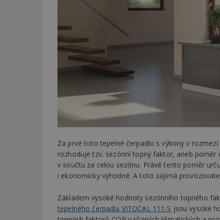
Za prvé toto tepelné čerpadlo s výkony v rozmezí 
rozhoduje tzv. sezónní topný faktor, aneb poměr c
v součtu za celou sezónu. Právě tento poměr určuj
i ekonomicky výhodné. A toto zajímá provozovatel
Základem vysoké hodnoty sezónního topného fak
tepelného čerpadla VITOCAL 111-S
jsou vysoké h
topných faktorů COP v různých klimatických a pr