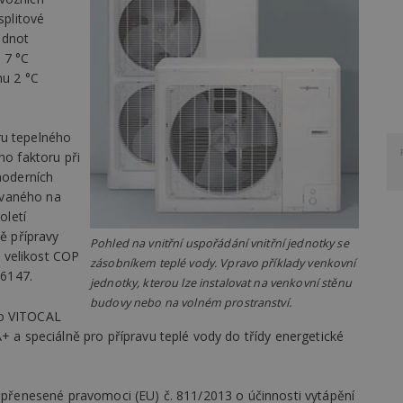
plitové
odnot
 7 °C
hu 2 °C
ru tepelného
ho faktoru při
moderních
ovaného na
oletí
dě přípravy
Pohled na vnitřní uspořádání vnitřní jednotky se
 velikost COP
zásobníkem teplé vody. Vpravo příklady venkovní
6147.
jednotky, kterou lze instalovat na venkovní stěnu
budovy nebo na volném prostranství.
lo VITOCAL
+ a speciálně pro přípravu teplé vody do třídy energetické
v přenesené pravomoci (EU) č. 811/2013 o účinnosti vytápění