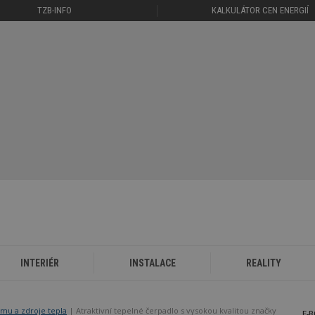
TZB-INFO
KALKULÁTOR CEN ENERGIÍ
INTERIÉR
INSTALACE
REALITY
mu a zdroje tepla
Atraktivní tepelné čerpadlo s vysokou kvalitou značky
E-