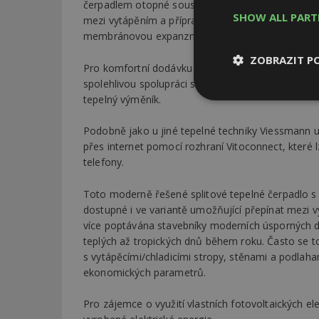
čerpadlem otopné soustavy, účinným výměníkem t
SHOW ALL PAR
mezi vytápěním a přípravou teplé vody, pojistno
membránovou expanzní nádobou pro okruh vytápě
ZOBRAZIT P
Pro komfortní dodávku teplé vody obsahuje vnitřní
spolehlivou spolupráci s tepelným čerpadlem je 
tepelný výměník.
Nezbytně
nutné soubor
Podobně jako u jiné tepelné techniky Viessmann 
přes internet pomocí rozhraní Vitoconnect, které
telefony.
Toto moderně řešené splitové tepelné čerpadlo s 
dostupné i ve variantě umožňující přepínat mezi v
Nezbytně nutné s
více poptávána stavebníky moderních úsporných d
teplých až tropických dnů během roku. Často se t
Nezbytně nutné soubo
Webové stránky nelz
s vytápěcími/chladicími stropy, stěnami a podlaha
ekonomických parametrů.
Název
Pro zájemce o využití vlastních fotovoltaických el
_hjIncludedInPa