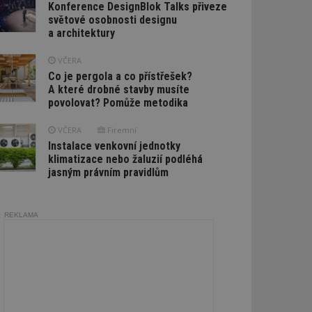
Konference DesignBlok Talks přiveze
světové osobnosti designu
a architektury
VČERA
Co je pergola a co přístřešek?
A které drobné stavby musíte
povolovat? Pomůže metodika
VČERA
Firemní
Instalace venkovní jednotky
klimatizace nebo žaluzií podléhá
jasným právním pravidlům
REKLAMA