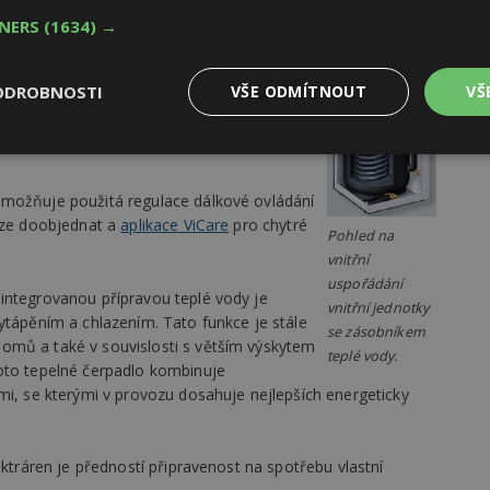
epla, trojcestným přepínacím ventilem
TNERS
(1634) →
u skupinou pro otopnou soustavu,
ní a regulace.
ODROBNOSTI
VŠE ODMÍTNOUT
VŠ
 jednotka 220litrový zásobník. Pro
v zásobníku instalován bohatě dimenzovaný
Výkonové
Soubory cílení
Funkční
y
soubory
soubory
umožňuje použitá regulace dálkové ovládání
 lze doobjednat a
aplikace ViCare
pro chytré
Pohled na
vnitřní
uspořádání
integrovanou přípravou teplé vody je
vnitřní jednotky
ytápěním a chlazením. Tato funkce je stále
oubory
Výkonové soubory
Soubory cílení
Funkční soubory
Ne
se zásobníkem
omů a také v souvislosti s větším výskytem
teplé vody.
oto tepelné čerpadlo kombinuje
ry cookie umožňují základní funkce webových stránek, jako je přihlášení uživatele
e bez nezbytně nutných souborů cookie správně používat.
mi, se kterými v provozu dosahuje nejlepších energeticky
Provider
/
Vyprší
Popis
Doména
ektráren je předností připravenost na spotřebu vlastní
geviewSample
2
Tento soubor cookie je nastaven tak, 
Hotjar Ltd
minuty
Hotjar o tom, zda je tento návštěvník 
www.estav.cz