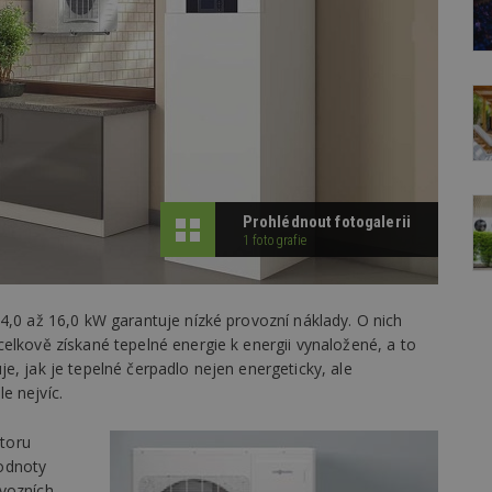
Prohlédnout fotogalerii
1 fotografie
4,0 až 16,0 kW garantuje nízké provozní náklady. O nich
elkově získané tepelné energie k energii vynaložené, a to
e, jak je tepelné čerpadlo nejen energeticky, ale
e nejvíc.
toru
odnoty
ovozních