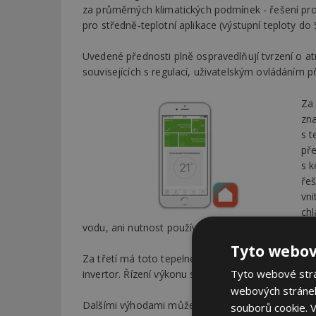
za průměrných klimatických podmínek - řešení pro n
pro středně-teplotní aplikace (výstupní teploty do 
Uvedené přednosti plně ospravedlňují tvrzení o at
souvisejících s regulací, uživatelským ovládáním př
Za
zna
s 
př
s k
řeš
vni
chl
vodu, ani nutnost používat nemrznoucí směs.
Tyto webov
Za třetí má toto tepelné čerpadlo regulovaný výkon
Tyto webové strán
invertor. Řízení výkonu se uplatňuje jak při vytápě
webových stránek
Dalšími výhodami může být například vnitřní jed
souborů cookie.
V