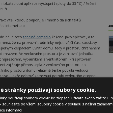
ízkoteplotní aplikace (výstupní teploty do 35 °C) / řešení
55 °C).
raktivitě, kterou podporuje i mnoho dalších faktů
es internet atp.
AK
 druhé je toto
tepelné čerpadlo
řešeno jako splitové, a to
mená, že na provozní podmínky nejcitlivější část soustavy
tepelným čerpadlem uvnitř domu, tedy v prostoru chráněném
ed mrazem. Ve venkovním prostoru je venkovní jednotka
ompresorem, výparníkem a ventilátorem. Při splitovém
ení zajišťuje přenos tepla z venkovního prostoru do
třního prostoru domu relativně tenké potrubí vedoucí
adivo. Takže nehrozí zamrznutí potrubí vedoucího otopnou
é stránky používají soubory cookie.
 a vysokou účinnost i při dílčím zatížení zajišťuje DC
ky používají soubory cookie ke zlepšení uživatelského zážitku. P
ní, přípravě teplé vody, tak při případném chlazení.
 souhlasíte se všemi soubory cookie v souladu s našimi zásadami
notka vybavená vysoce efektivním oběhovým
íce informací