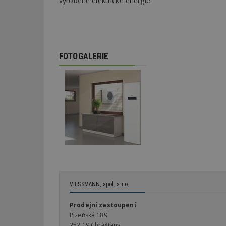
vyrobené elektrické energie.
_dc_gtm_UA-53599
FOTOGALERIE
id
_hjFirstSeen
_hjAbsoluteSessi
counter
VIESSMANN, spol. s r.o.
Prodejní zastoupení
__gfp_64b
Plzeňská 189
252 19 Chrášťany