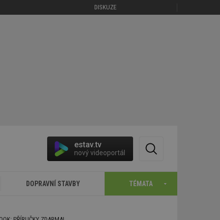
DISKUZE
estav.tv
nový videoportál
DOPRAVNÍ STAVBY
TÉMATA
BOOK: PŘÍRUČKY ZDARMA!