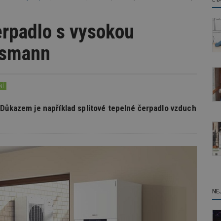
erpadlo s vysokou
ssmann
NÍ
 Důkazem je například splitové tepelné čerpadlo vzduch
NE