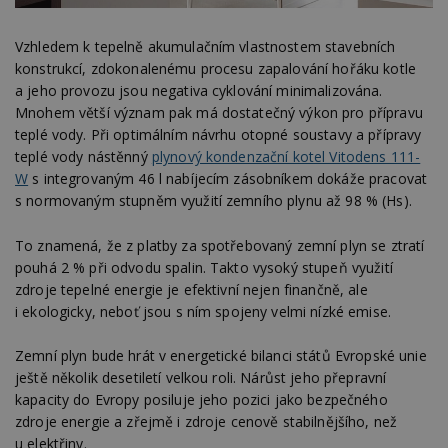
Vzhledem k tepelně akumulačním vlastnostem stavebních
konstrukcí, zdokonalenému procesu zapalování hořáku kotle
a jeho provozu jsou negativa cyklování minimalizována.
Mnohem větší význam pak má dostatečný výkon pro přípravu
teplé vody. Při optimálním návrhu otopné soustavy a přípravy
teplé vody nástěnný
plynový kondenzační kotel Vitodens 111-
W
s integrovaným 46 l nabíjecím zásobníkem dokáže pracovat
s normovaným stupněm využití zemního plynu až 98 % (Hs).
To znamená, že z platby za spotřebovaný zemní plyn se ztratí
pouhá 2 % při odvodu spalin. Takto vysoký stupeň využití
zdroje tepelné energie je efektivní nejen finančně, ale
i ekologicky, neboť jsou s ním spojeny velmi nízké emise.
Zemní plyn bude hrát v energetické bilanci států Evropské unie
ještě několik desetiletí velkou roli. Nárůst jeho přepravní
kapacity do Evropy posiluje jeho pozici jako bezpečného
zdroje energie a zřejmě i zdroje cenově stabilnějšího, než
u elektřiny.