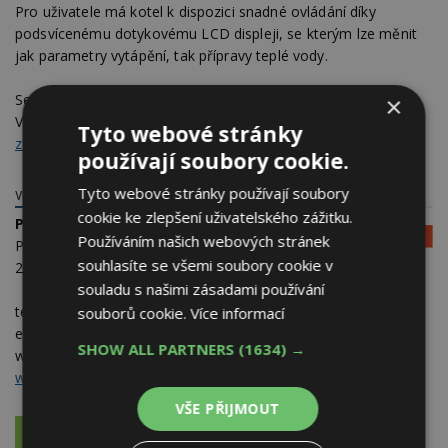
Pro uživatele má kotel k dispozici snadné ovládání díky
podsvícenému dotykovému LCD displeji, se kterým lze měnit
jak parametry vytápění, tak přípravy teplé vody.
Se zakoupením nástěnného plynového kondenzačního kotel
×
Vitodens 111-W lze spojit získání
prodloužené komplexní
Tyto webové stránky
záruky na 5 let
.
používají soubory cookie.
Tyto webové stránky používají soubory
VIESSMANN, SPOL. S R.O.
cookie ke zlepšení uživatelského zážitku.
Prodejní zastoupení
Používáním našich webových stránek
Plzeňská 189
souhlasíte se všemi soubory cookie v
252 19 Chrášťany
souladu s našimi zásadami používání
telefon:
257 090 900
souborů cookie.
Více informací
e-mail:
viessmann@viessmann.cz
SHOW ALL PARTNERS
(1634) →
web:
www.viessmann.cz
,
www.tepelka.cz
,
www.facebook.com/ViessmannClimateSolutionsCZ
VŠE PŘIJMOUT
VÍCE O FIRMĚ
VYŽÁDAT DALŠÍ INFORMACE