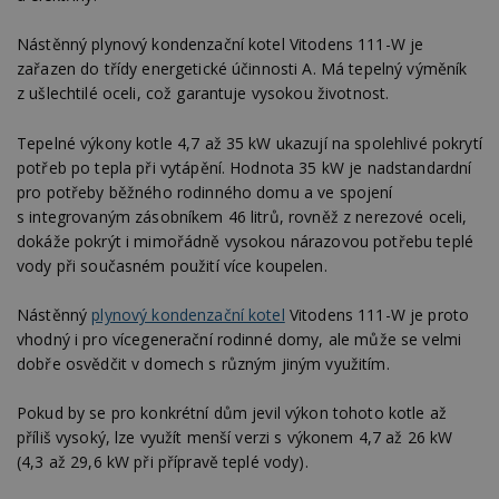
Nástěnný plynový kondenzační kotel Vitodens 111-W je
zařazen do třídy energetické účinnosti A. Má tepelný výměník
z ušlechtilé oceli, což garantuje vysokou životnost.
Tepelné výkony kotle 4,7 až 35 kW ukazují na spolehlivé pokrytí
potřeb po tepla při vytápění. Hodnota 35 kW je nadstandardní
pro potřeby běžného rodinného domu a ve spojení
s integrovaným zásobníkem 46 litrů, rovněž z nerezové oceli,
dokáže pokrýt i mimořádně vysokou nárazovou potřebu teplé
vody při současném použití více koupelen.
Nástěnný
plynový kondenzační kotel
Vitodens 111-W je proto
vhodný i pro vícegenerační rodinné domy, ale může se velmi
dobře osvědčit v domech s různým jiným využitím.
Pokud by se pro konkrétní dům jevil výkon tohoto kotle až
příliš vysoký, lze využít menší verzi s výkonem 4,7 až 26 kW
(4,3 až 29,6 kW při přípravě teplé vody).