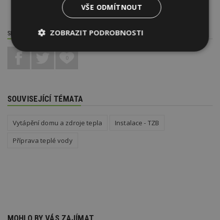
VŠE ODMÍTNOUT
ZOBRAZIT PODROBNOSTI
SDÍLET / HODNOTIT TENTO ČLÁNEK
Nezbytně
Výkonové
Soubory
0
nutné
soubory
cílení
soubory
SOUVISEJÍCÍ TÉMATA
Funkční soubory
Nezařazené
soubory
Vytápění domu a zdroje tepla
Instalace - TZB
Příprava teplé vody
Nezbytně nutné soubory
Výkonové soubory
Soubory cílení
Funkční soubory
Nezařazené soubory
MOHLO BY VÁS ZAJÍMAT