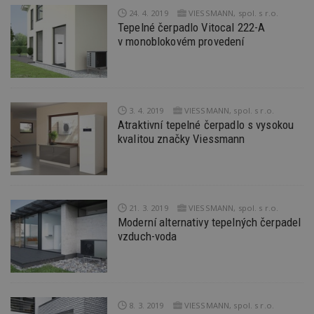
Go
24. 4. 2019
VIESSMANN, spol. s r.o.
da
kó
Tepelné čerpadlo Vitocal 222-A
Po
v monoblokovém provedení
lz
z
nu
be
sk
f
s
3. 4. 2019
VIESSMANN, spol. s r.o.
ná
je
Atraktivní tepelné čerpadlo s vysokou
kt
kvalitou značky Viessmann
id
p
ú
An
id
www.estav.cz
1 rok
T
co
21. 3. 2019
VIESSMANN, spol. s r.o.
po
vy
Moderní alternativy tepelných čerpadel
se
vzduch-voda
_hjFirstSeen
29
S
Hotjar Ltd
minut
je
.estav.cz
54
ab
sekund
sl
ce
pr
8. 3. 2019
VIESSMANN, spol. s r.o.
po