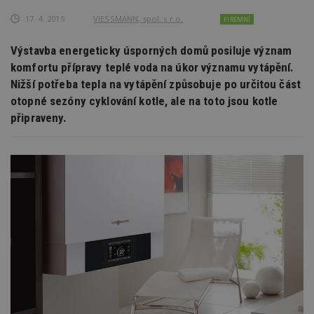
17. 4. 2019
VIESSMANN, spol. s r.o.
FIREMNÍ
Výstavba energeticky úsporných domů posiluje význam
komfortu přípravy teplé voda na úkor významu vytápění.
Nižší potřeba tepla na vytápění způsobuje po určitou část
otopné sezóny cyklování kotle, ale na toto jsou kotle
připraveny.