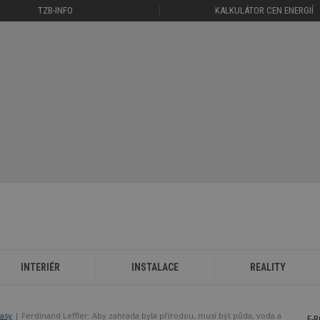
TZB-INFO
KALKULÁTOR CEN ENERGIÍ
INTERIÉR
INSTALACE
REALITY
rasy
Ferdinand Leffler: Aby zahrada byla přírodou, musí být půda, voda a
E-