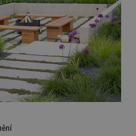
vzorkování dat definovaného limitem z
vašeho webu.
847-1
.estav.cz
53
Tento soubor cookie je přidružen k w
sekund
Správce značek Google k načtení dalšíc
stránku. Pokud je použit, lze jej považ
nutný, protože bez něj jiné skripty ne
správně. Konec názvu je jedinečné číslo
identifikátorem přidruženého účtu Goog
www.estav.cz
1 rok
Tento soubor cookie se používá k vytvá
uživatele
29
Soubor cookie je nastaven tak, aby Hot
Hotjar Ltd
minut
začátek cesty uživatele pro celkový poče
.estav.cz
54
Neobsahuje žádné identifikovatelné in
sekund
onInProgress
29
Soubor cookie je nastaven tak, aby Hot
Hotjar Ltd
minut
začátek cesty uživatele pro celkový poče
.estav.cz
54
Neobsahuje žádné identifikovatelné in
sekund
www.estav.cz
29
Tento soubor cookie se používá k vytvá
minut
uživatele
53
sekund
1 rok
Jedná se o soubor cookie, který slouží k
Google LLC
mění
dalších souborů cookie návštěvníkem 
.estav.cz