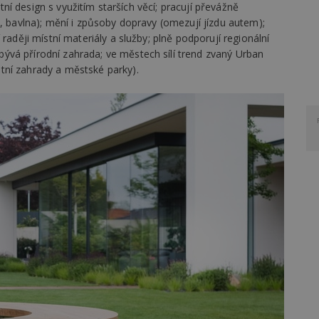
stní design s využitím starších věcí; pracují převážně
a, bavlna); mění i způsoby dopravy (omezují jízdu autem);
raději místní materiály a služby; plně podporují regionální
vá přírodní zahrada; ve městech sílí trend zvaný Urban
tní zahrady a městské parky).