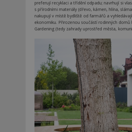
preferují recyklaci a třídění odpadu; navrhují si vla
s přírodními materiály (dřevo, kámen, hlína, slám
nakupují v místě bydliště od farmářů a vyhledávají 
ekonomiku. Přirozenou součástí rodinných domů bý
Gardening (tedy zahrady uprostřed města, komuni