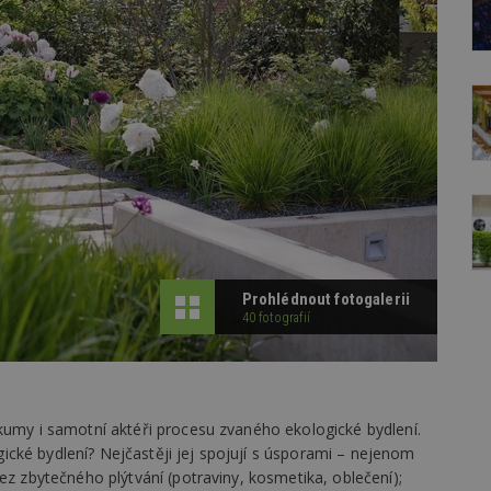
Prohlédnout fotogalerii
40 fotografií
kumy i samotní aktéři procesu zvaného ekologické bydlení.
cké bydlení? Nejčastěji jej spojují s úsporami – nejenom
ez zbytečného plýtvání (potraviny, kosmetika, oblečení);