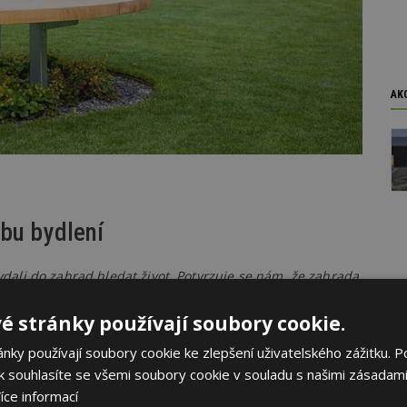
AK
obu bydlení
vydali do zahrad hledat život. Potvrzuje se nám, že zahrada
stí moderního životního stylu, v němž vyhledáváme zdravý
e svoji pozornost zaměřujeme k ohleduplnosti,
é stránky používají soubory cookie.
týká známý zahradní architekt Ferdinand Leffler a jako
ky používají soubory cookie ke zlepšení uživatelského zážitku. P
ost, přiměřenost, život v zahradě a realizace svépomocí.
 souhlasíte se všemi soubory cookie v souladu s našimi zásadami
íce informací