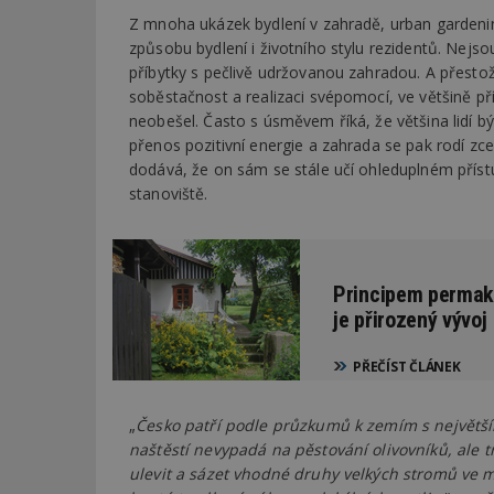
Z mnoha ukázek bydlení v zahradě, urban gardeni
způsobu bydlení i životního stylu rezidentů. Nejso
Název
Provider
Pr
Název
příbytky s pečlivě udržovanou zahradou. A přestož
Název
/
D
Název
_hjSessionUser_1
Doména
soběstačnost a realizaci svépomocí, ve většině př
test
.m
tu
neobešel. Často s úsměvem říká, že většina lidí 
_gid
CMID
Google
LLC
přenos pozitivní energie a zahrada se pak rodí zc
Gdyn
mobile
ww
.estav.cz
dodává, že on sám se stále učí ohleduplném přístu
_ga
TDID
Google
stanoviště.
sssp_session
c
.e
LLC
.estav.cz
ui
VISITOR_INFO1_LI
cct
Principem permak
_hjSession_170189
je přirozený vývoj
Gtest
uid
PŘEČÍST ČLÁNEK
C
test_cookie
„
Česko patří podle průzkumů k zemím s největší
bm2uu
naštěstí nevypadá na pěstování olivovníků, ale t
cct
id
ulevit a sázet vhodné druhy velkých stromů ve m
ibbid