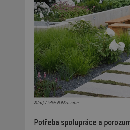
_dc_gtm_UA-53599
id
_hjFirstSeen
_hjAbsoluteSessi
counter
Zdroj: Ateliér FLERA, autor
__gfp_64b
Potřeba spolupráce a porozu