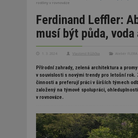
rostliny v rovnováze
Ferdinand Leffler: A
musí být půda, voda 
1. 3. 2024
Vlastimil Růžička
Ateliér FLERA
Přírodní zahrady, zelená architektura a promy
v souvislosti s novými trendy pro letošní rok.
činnosti a preferují práci v širších týmech od
založený na týmové spolupráci, ohleduplnosti 
v rovnováze.