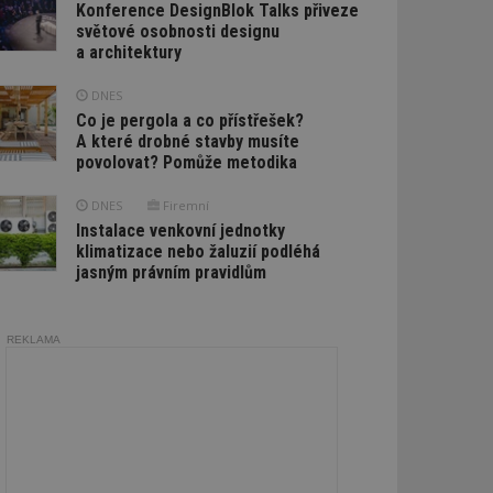
Konference DesignBlok Talks přiveze
světové osobnosti designu
a architektury
DNES
Co je pergola a co přístřešek?
A které drobné stavby musíte
povolovat? Pomůže metodika
DNES
Firemní
Instalace venkovní jednotky
klimatizace nebo žaluzií podléhá
jasným právním pravidlům
REKLAMA