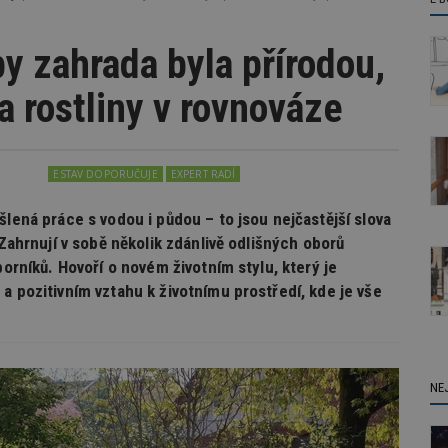
by zahrada byla přírodou,
a rostliny v rovnováze
ESTAV DOPORUČUJE
EXPERT RADÍ
šlená práce s vodou i půdou – to jsou nejčastější slova
 Zahrnují v sobě několik zdánlivě odlišných oborů
borníků. Hovoří o novém životním stylu, který je
a pozitivním vztahu k životnímu prostředí, kde je vše
NE