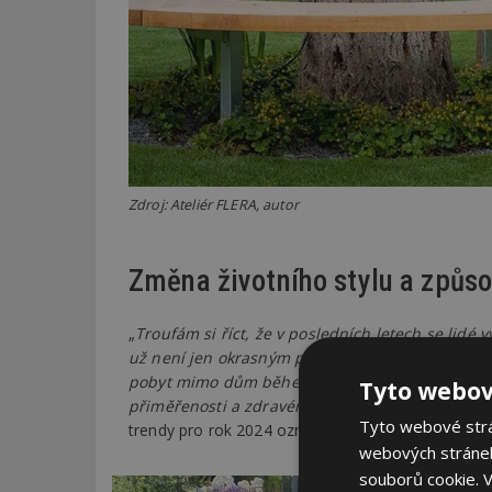
Zdroj: Ateliér FLERA, autor
Změna životního stylu a způs
„
Troufám si říct, že v posledních letech se lidé 
už není jen okrasným prostorem; stala se součá
pobyt mimo dům během celého roku. Jsem rád, ž
Tyto webov
přiměřenosti a zdravému způsobu života
,“ podo
Tyto webové strán
trendy pro rok 2024 označuje právě onu ohledupln
webových stránek
souborů cookie.
V