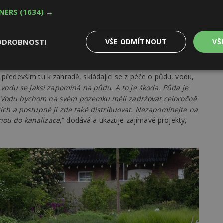
TNERS
(1634) →
se zahradním architektem
zor a kdy volat odborníka
ODROBNOSTI
VŠE ODMÍTNOUT
VŠ
Výkonové
Soubory cílení
Funkční
 především tu k zahradě, skládající se z péče o půdu, vodu,
y
soubory
soubory
 vodu se jaksi zapomíná na půdu. A to je škoda. Půda je
á. Vodu bychom na svém pozemku měli zadržovat celoročně
h a postupně ji zde také distribuovat. Nezapomínejte na
vnou do kanalizace
,“ dodává a ukazuje zajímavé projekty,
oubory
Výkonové soubory
Soubory cílení
Funkční soubory
Ne
ry cookie umožňují základní funkce webových stránek, jako je přihlášení uživatele
e bez nezbytně nutných souborů cookie správně používat.
Provider
/
Vyprší
Popis
Doména
geviewSample
2
Tento soubor cookie je nastaven tak, 
Hotjar Ltd
minuty
Hotjar o tom, zda je tento návštěvník 
www.estav.cz