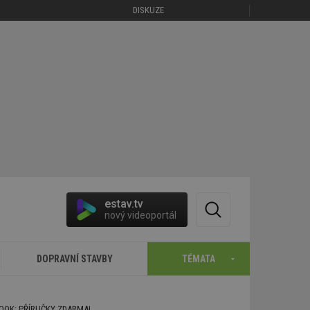
DISKUZE
estav.tv
nový videoportál
DOPRAVNÍ STAVBY
TÉMATA
BOOK: PŘÍRUČKY ZDARMA!