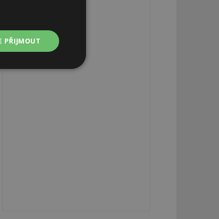
E PŘIJMOUT
Nezařazené
soubory
zařazené soubory
 a správa účtu.
aby informoval
zahrnut do