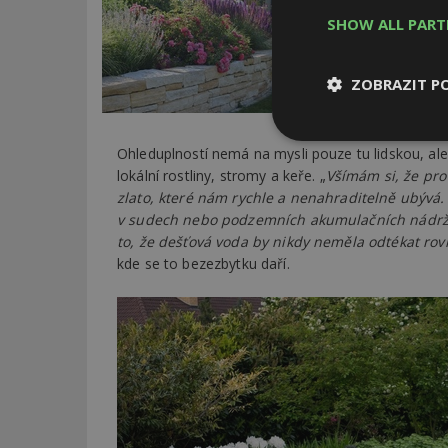
SHOW ALL PAR
Plánujte zahradu 
včas. Na co dát po
ZOBRAZIT P
PŘEČÍST ČLÁNEK
Nezbytně
Ohleduplností nemá na mysli pouze tu lidskou, ale
nutné soubor
lokální rostliny, stromy a keře. „
Všímám si, že pro
zlato, které nám rychle a nenahraditelně ubýv
v sudech nebo podzemních akumulačních nádržíc
to, že dešťová voda by nikdy neměla odtékat ro
kde se to bezezbytku daří.
Nezbytně nutné s
Nezbytně nutné soubo
Webové stránky nelz
Název
_hjIncludedInPa