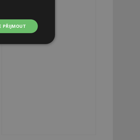
E PŘIJMOUT
Nezařazené
soubory
zařazené soubory
 a správa účtu.
aby informoval
zahrnut do