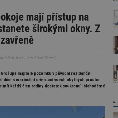
okoje mají přístup na
stanete širokými okny. Z
 uzavřeně
p, MiG architekti, foto: Robert Žákovič
la Grošupa majitelé pozemku v původní rezidenční
ní dům s maximální orientací všech obytných prostor
e mít každý člen rodiny dostatek soukromí i blahodárné
NE