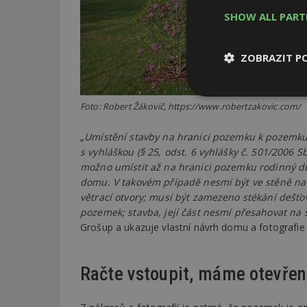
SHOW ALL PAR
ZOBRAZIT P
Nezbytně
Foto: Robert Žákovič, https://www.robertzakovic.com/
nutné soubor
„
Umístění stavby na hranici pozemku k pozemku
s vyhláškou (§ 25, odst. 6 vyhlášky č. 501/2006 
možno umístit až na hranici pozemku rodinný dům
domu. V takovém případě nesmí být ve stěně na
větrací otvory; musí být zamezeno stékání dešť
Nezbytně nutné s
pozemek; stavba, její část nesmí přesahovat n
Grošup a ukazuje vlastní návrh domu a fotografie
Nezbytně nutné soubo
Webové stránky nelz
Název
Račte vstoupit, máme otevře
_hjIncludedInPa