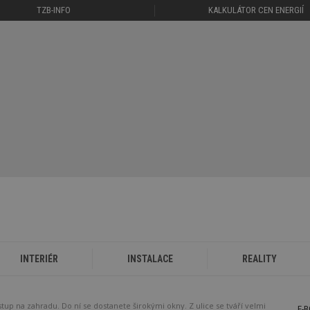
TZB-INFO
KALKULÁTOR CEN ENERGIÍ
INTERIÉR
INSTALACE
REALITY
up na zahradu. Do ní se dostanete širokými okny. Z ulice se tváří velmi
E-