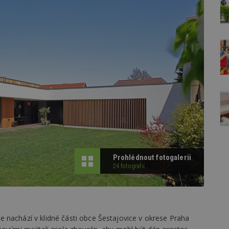
Prohlédnout fotogalerii
24 fotografií
 nachází v klidné části obce Šestajovice v okrese Praha