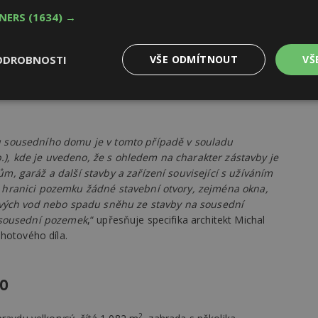
TNERS
(1634) →
ODROBNOSTI
VŠE ODMÍTNOUT
VŠ
Výkonové
Soubory cílení
Funkční
y
soubory
soubory
 sousedního domu je v tomto případě v souladu
Sb.), kde je uvedeno, že s ohledem na charakter zástavby je
, garáž a další stavby a zařízení související s užíváním
 hranici pozemku žádné stavební otvory, zejména okna,
ových vod nebo spadu sněhu ze stavby na sousední
oubory
Výkonové soubory
Soubory cílení
Funkční soubory
Ne
a sousední pozemek
,“ upřesňuje specifika architekt Michal
 hotového díla.
ry cookie umožňují základní funkce webových stránek, jako je přihlášení uživatele
e bez nezbytně nutných souborů cookie správně používat.
Provider
/
Vyprší
Popis
no
Doména
geviewSample
2
Tento soubor cookie je nastaven tak, 
Hotjar Ltd
minuty
Hotjar o tom, zda je tento návštěvník 
www.estav.cz
2