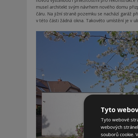
novou výstavbou i příležitostmi pro rekonstrukce
musel architekt svým návrhem nového domu přizp
čáru. Na jižní straně pozemku se nachází garáž p
v této části žádná okna. Takovéto umístění je v u
Tyto webov
Tyto webové strán
webových stránek
souborů cookie.
V