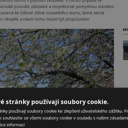
 starších domů v původní zástavbě. V tomto případě se
ůsobit původní zástavbě a respektovat pomyslnou stavební
řisazená ke štítové stěně sousedního domu, která nemá
lici obvyklé a návrh tomu musel být přizpůsoben.
AK
é stránky používají soubory cookie.
ky používají soubory cookie ke zlepšení uživatelského zážitku. P
 souhlasíte se všemi soubory cookie v souladu s našimi zásadami
íce informací