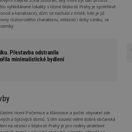
novými majiteli zcela zbourán, aby mohl být dán prostor
vyhledávané lokality v těsné blízkosti Prahy je spolehlivé
dovod a kanalizace); dům se nachází v místě, kde je již
domy různorodého charakteru, velikosti i doby vzniku, ve
pozemky.
íku. Přestavba odstranila
ořila minimalistické bydlení
vby
částmi Horní Počernice a Klánovice a počet obyvatel zde
ných a bytových domů. S tím souvisí velmi dobrá občanská
ení na vesnici v blízkosti Prahy je pro rodiny atraktivní