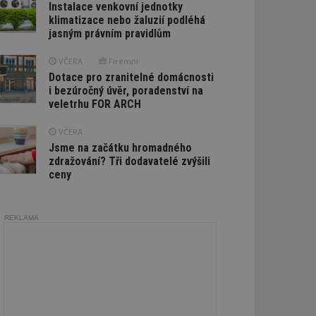
Instalace venkovní jednotky
klimatizace nebo žaluzií podléhá
jasným právním pravidlům
VČERA
Firemní
Dotace pro zranitelné domácnosti
i bezúročný úvěr, poradenství na
veletrhu FOR ARCH
VČERA
Jsme na začátku hromadného
zdražování? Tři dodavatelé zvýšili
ceny
REKLAMA