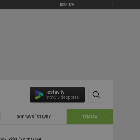
DISKUZE
estav.tv
nový videoportál
DOPRAVNÍ STAVBY
TÉMATA
BOOK: PŘÍRUČKY ZDARMA!