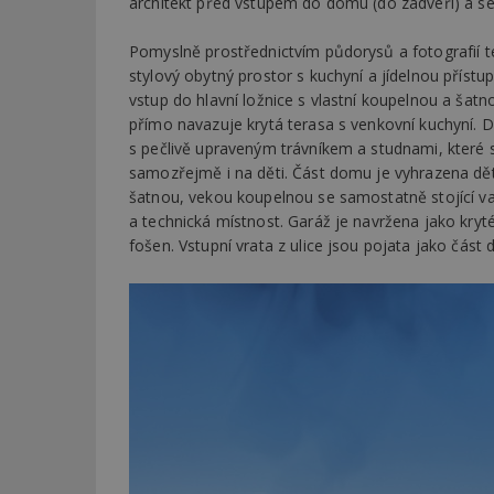
architekt před vstupem do domu (do zádveří) a s
Pomyslně prostřednictvím půdorysů a fotografií t
Název
Provider
Pr
Název
Název
/
D
stylový obytný prostor s kuchyní a jídelnou příst
Název
_hjSessionUser_1
Doména
vstup do hlavní ložnice s vlastní koupelnou a šatn
test
.m
tu
_gid
CMID
přímo navazuje krytá terasa s venkovní kuchyní.
Google
LLC
s pečlivě upraveným trávníkem a studnami, které s
Gdyn
mobile
ww
.estav.cz
samozřejmě i na děti. Část domu je vyhrazena dě
_ga
TDID
Google
šatnou, vekou koupelnou se samostatně stojící v
sssp_session
c
.e
LLC
a technická místnost. Garáž je navržena jako kryt
.estav.cz
ui
fošen. Vstupní vrata z ulice jsou pojata jako část
VISITOR_INFO1_LI
cct
_hjSession_170189
Gtest
uid
C
test_cookie
bm2uu
cct
id
ibbid