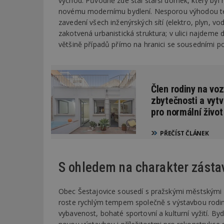
východ. Původně zde stál starší domek, který byl 
novému modernímu bydlení. Nesporou výhodou této 
zavedení všech inženýrských sítí (elektro, plyn, vo
zakotvená urbanistická struktura; v ulici najdeme 
většině případů přímo na hranici se sousedními 
Člen rodiny na voz
zbytečnosti a vytv
pro normální život
PŘEČÍST ČLÁNEK
S ohledem na charakter zásta
Obec Šestajovice sousedí s pražskými městskými 
roste rychlým tempem společně s výstavbou rodin
vybavenost, bohaté sportovní a kulturní vyžití. Bydl