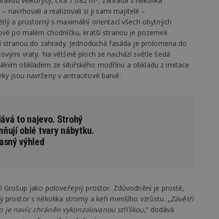
pravdu velkorysý, čítá 1 082 m
, zahrada s několika
vzorkování dat definovaného limitem z
navrhovali a realizovali si ji sami majitelé –
vašeho webu.
tlý a prostorný s maximální orientací všech obytných
847-1
.estav.cz
53
Tento soubor cookie je přidružen k w
rově po malém chodníčku, kratší stranou je pozemek
sekund
Správce značek Google k načtení dalšíc
stránku. Pokud je použit, lze jej považ
ší stranou do zahrady. Jednoduchá fasáda je prolomena do
nutný, protože bez něj jiné skripty ne
správně. Konec názvu je jedinečné číslo
ovými vraty. Na většině ploch se nachází světle šedá
identifikátorem přidruženého účtu Goog
álním obkladem ze sibiřského modřínu a obkladu z imitace
www.estav.cz
1 rok
Tento soubor cookie se používá k vytvá
y jsou navrženy v antracitové barvě.
uživatele
29
Soubor cookie je nastaven tak, aby Hot
Hotjar Ltd
minut
začátek cesty uživatele pro celkový poče
.estav.cz
54
Neobsahuje žádné identifikovatelné in
sekund
dává to najevo. Strohý
ňují oblé tvary nábytku.
onInProgress
29
Soubor cookie je nastaven tak, aby Hot
Hotjar Ltd
minut
začátek cesty uživatele pro celkový poče
.estav.cz
asný výhled
54
Neobsahuje žádné identifikovatelné in
sekund
www.estav.cz
29
Tento soubor cookie se používá k vytvá
minut
uživatele
53
sekund
l Grošup jako poloveřejný prostor. Zdůvodnění je prosté,
 prostor s několika stromy a keři menšího vzrůstu. „
Závětří
1 rok
Jedná se o soubor cookie, který slouží k
Google LLC
dalších souborů cookie návštěvníkem 
.estav.cz
 je navíc chráněn vykonzolovanou stříškou
,“ dodává