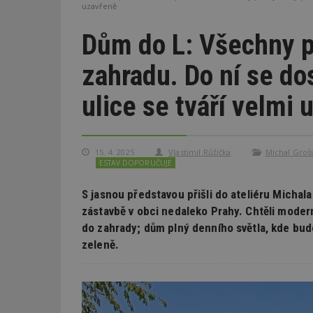
uzavřeně
Dům do L: Všechny p
zahradu. Do ní se do
ulice se tváří velmi
15. 4. 2025
Vlastimil Růžička
Michal Grošu
ESTAV DOPORUČUJE
S jasnou představou přišli do ateliéru Micha
zástavbě v obci nedaleko Prahy. Chtěli moder
do zahrady; dům plný denního světla, kde bud
zeleně.