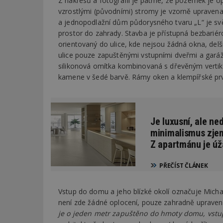
Z nákresů a fotografií je patrné, že pozemek je o
vzrostlými (původními) stromy je vzorně upravena – 
a jednopodlažní dům půdorysného tvaru „L“ je svě
_dc_gtm_UA-53599
prostor do zahrady. Stavba je přístupná bezbarié
orientovaný do ulice, kde nejsou žádná okna, del
ulice pouze zapuštěnými vstupními dveřmi a garáž
silikonová omítka kombinovaná s dřevěným vertik
id
kamene v šedé barvě. Rámy oken a klempířské prvk
_hjFirstSeen
Je luxusní, ale ne
minimalismus zjem
_hjAbsoluteSessi
Z apartmánu je úž
PŘEČÍST ČLÁNEK
counter
Vstup do domu a jeho blízké okolí označuje Micha
není zde žádné oplocení, pouze zahradně upravený
__gfp_64b
je o jeden metr zapuštěno do hmoty domu, vstup