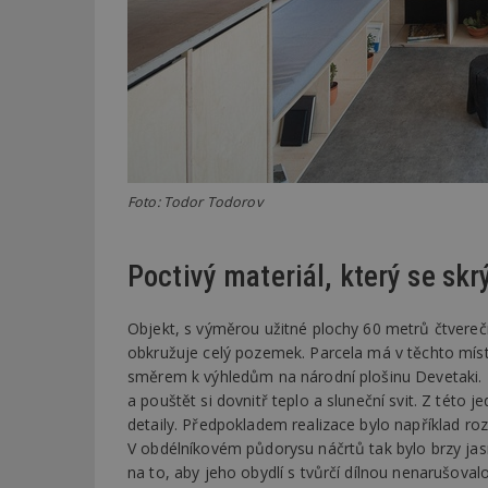
Název
Provider
Pr
Název
Název
/
D
Název
_hjSessionUser_1
Doména
test
.m
tu
_gid
CMID
Google
LLC
Gdyn
mobile
ww
.estav.cz
_ga
TDID
Google
sssp_session
c
.e
Foto: Todor Todorov
LLC
.estav.cz
ui
VISITOR_INFO1_LI
cct
Poctivý materiál, který se skr
_hjSession_170189
Gtest
uid
Objekt, s výměrou užitné plochy 60 metrů čtvereč
obkružuje celý pozemek. Parcela má v těchto míst
C
směrem k výhledům na národní plošinu Devetaki. T
a pouštět si dovnitř teplo a sluneční svit. Z této 
test_cookie
bm2uu
detaily. Předpokladem realizace bylo například ro
V obdélníkovém půdorysu náčrtů tak bylo brzy jasn
cct
id
na to, aby jeho obydlí s tvůrčí dílnou nenarušovalo
ibbid