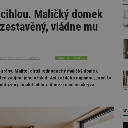
 cihlou. Maličký domek
ozestavěný, vládne mu
nada, foto: Todor Todorov
ESTAV DOPORUČUJE
bourány. Majitel chtěl jednoduchý maličký domek
hled zaujme jeho vzhled. Asi každého napadne, proč to
obloženy finální cihlou. A mezi nimi se skrývá
NE