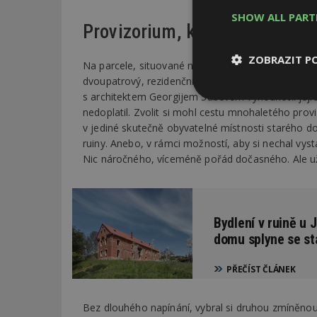
SHOW ALL PAR
Provizorium, které není na vě
ZOBRAZIT P
Na parcele, situované na okraji vesnice, už zástavb
dvoupatrový, rezidenční a druhý hospodářský. Kam
s architektem Georgijem Subevem vyhodnotil jejich
Nezbytně
nedoplatil. Zvolit si mohl cestu mnohaletého prov
nutné soubor
v jediné skutečně obyvatelné místnosti starého do
ruiny. Anebo, v rámci možností, aby si nechal vys
Nic náročného, víceméně pořád dočasného. Ale už k
Nezbytně nutné s
Bydlení v ruině u 
domu splyne se st
Nezbytně nutné soubo
Webové stránky nelz
PŘEČÍST ČLÁNEK
Název
_hjIncludedInPa
Bez dlouhého napínání, vybral si druhou zmíněnou