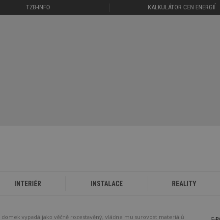
TZB-INFO
KALKULÁTOR CEN ENERGIÍ
INTERIÉR
INSTALACE
REALITY
ký domek vypadá jako věčně rozestavěný, vládne mu surovost materiálů
E-