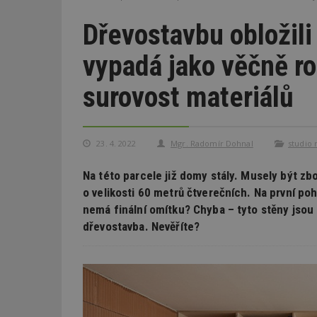
Dřevostavbu obložili
vypadá jako věčně r
surovost materiálů
23. 4. 2022
Mgr. Radomír Dohnal
studio 
Na této parcele již domy stály. Musely být z
o velikosti 60 metrů čtverečních. Na první po
nemá finální omítku? Chyba – tyto stěny jsou 
dřevostavba. Nevěříte?