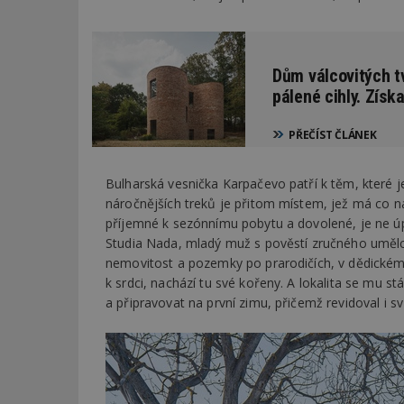
Dům válcovitých tv
pálené cihly. Získa
PŘEČÍST ČLÁNEK
Bulharská vesnička Karpačevo patří k těm, které j
náročnějších treků je přitom místem, jež má co na
příjemné k sezónnímu pobytu a dovolené, je ne ú
Studia Nada, mladý muž s pověstí zručného umělce,
nemovitost a pozemky po prarodičích, v dědickém ř
k srdci, nachází tu své kořeny. A lokalita se mu st
a připravovat na první zimu, přičemž revidoval i s