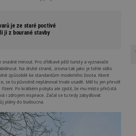
arů je ze staré poctivé
li ji z bourané stavby
e snadné minout. Pro zřídkavé pěší turisty a vyznavače
bídnout. Na druhé straně, zrovna tak jako je tohle sídlo
plně způsobilé ke standardům moderního života. Klient
 se tu původně neplánoval trvale usadit. Měl tu jen převzít
ízení. Po krátkém pobytu ale zjistil, že mu místo přirůstá
ává i zdrojem inspirace. Začal se tu tedy zabydlovat
vůj plány do budoucna.