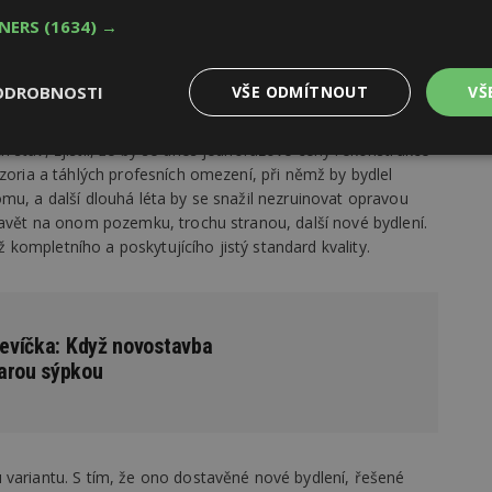
TNERS
(1634) →
čnost
ODROBNOSTI
VŠE ODMÍTNOUT
VŠ
a existovala. Přesněji, stály tu dva objekty, jeden
enná stodola s chlévem. Když ale ve spolupráci
 stav, zjistil, že by se dnes jednorázové ceny rekonstrukce
Výkonové
Soubory cílení
Funkční
izoria a táhlých profesních omezení, při němž by bydlel
y
soubory
soubory
mu, a další dlouhá léta by se snažil nezruinovat opravou
tavět na onom pozemku, trochu stranou, další nové bydlení.
ompletního a poskytujícího jistý standard kvality.
oubory
Výkonové soubory
Soubory cílení
Funkční soubory
Ne
Jevíčka: Když novostavba
arou sýpkou
ry cookie umožňují základní funkce webových stránek, jako je přihlášení uživatele
e bez nezbytně nutných souborů cookie správně používat.
Provider
/
Vyprší
Popis
Doména
geviewSample
2
Tento soubor cookie je nastaven tak, 
Hotjar Ltd
 variantu. S tím, že ono dostavěné nové bydlení, řešené
minuty
Hotjar o tom, zda je tento návštěvník 
www.estav.cz