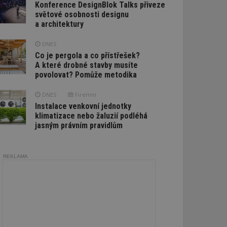
Konference DesignBlok Talks přiveze
světové osobnosti designu
a architektury
DNES
Co je pergola a co přístřešek?
A které drobné stavby musíte
povolovat? Pomůže metodika
DNES
Firemní
Instalace venkovní jednotky
klimatizace nebo žaluzií podléhá
jasným právním pravidlům
REKLAMA