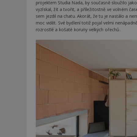
projektem Studia Nada, by současně sloužilo jako 
vyzískal, žít a tvořit, a příležitostně ve volném 
sem jezdil na chatu. Akorát, že tu je nastálo a nem
_dc_gtm_UA-53599
moc vidět. Své bydlení totiž pojal velmi nenápadn
rozrostlé a košaté koruny velkých ořechů.
id
_hjFirstSeen
_hjAbsoluteSessi
counter
__gfp_64b