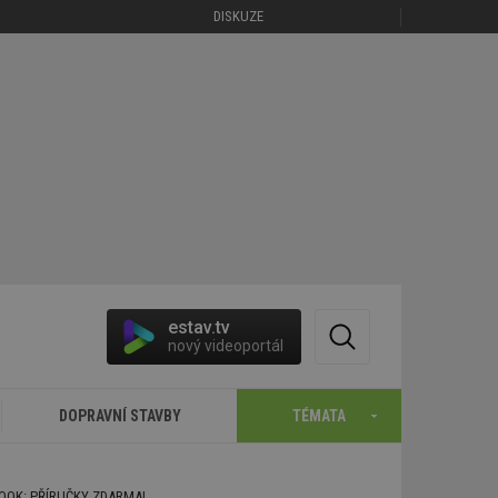
DISKUZE
estav.tv
nový videoportál
DOPRAVNÍ STAVBY
TÉMATA
BOOK: PŘÍRUČKY ZDARMA!