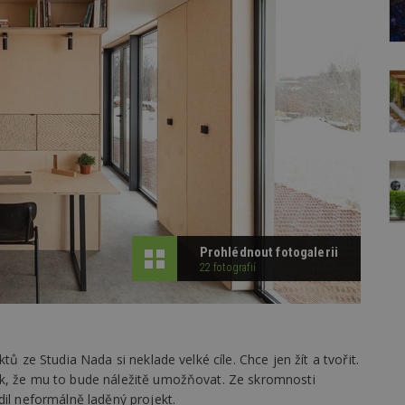
Prohlédnout fotogalerii
22 fotografií
tů ze Studia Nada si neklade velké cíle. Chce jen žít a tvořit.
ik, že mu to bude náležitě umožňovat. Ze skromnosti
dil neformálně laděný projekt.