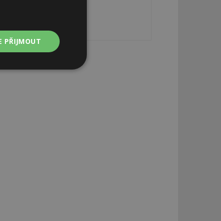
E PŘIJMOUT
Nezařazené
soubory
zařazené soubory
 a správa účtu.
aby informoval
zahrnut do