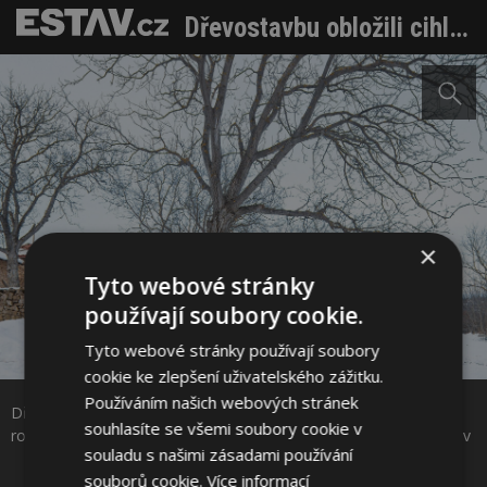
Dřevostavbu obložili cihlou. Maličký domek vypadá jako věčně rozestavěný, vládne mu surovost materiálů
×
Tyto webové stránky
používají soubory cookie.
Tyto webové stránky používají soubory
Sdílet na Facebooku
cookie ke zlepšení uživatelského zážitku.
Používáním našich webových stránek
Dřevostavbu obložili cihlou. Maličký domek vypadá jako věčně
Sdílet na Pinterestu
souhlasíte se všemi soubory cookie v
rozestavěný, vládne mu surovost materiálů Foto: Todor Todorov
souladu s našimi zásadami používání
souborů cookie.
Více informací