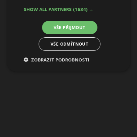
5 / 22
SHOW ALL PARTNERS
(1634) →
VŠE PŘIJMOUT
VŠE ODMÍTNOUT
ZOBRAZIT PODROBNOSTI
Nezbytně
Výkonové
Soubory
nutné
soubory
cílení
soubory
Funkční soubory
Nezařazené
soubory