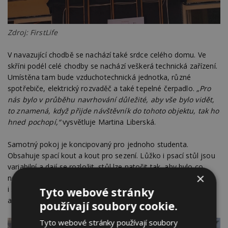
Zdroj: FirstLife
V navazující chodbě se nachází také srdce celého domu. Ve
skříni podél celé chodby se nachází veškerá technická zařízení.
Umístěna tam bude vzduchotechnická jednotka, různé
spotřebiče, elektrický rozvaděč a také tepelné čerpadlo.
„Pro
nás bylo v průběhu navrhování důležité, aby vše bylo vidět,
to znamená, když přijde návštěvník do tohoto objektu, tak ho
hned pochopí,“
vysvětluje Martina Liberská.
Samotný pokoj je koncipovaný pro jednoho studenta.
Obsahuje spací kout a kout pro sezení. Lůžko i psací stůl jsou
variabilní a dají se rozložit, stůl lze natočit tak, aby bylo co
×
nejvíce využito denní světlo pro práci. Součástí pokoje je
i soukromá kuchyňka a koupelna se sprchovým koutem
Tyto webové stránky
a toaletou.
používají soubory cookie.
Tyto webové stránky používají soubory