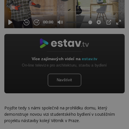
Více zajímavých videí na
estav.tv
On-line televize pro architekturu, stavbu a bydlení
Navštívit
Pojďte tedy s námi společně na prohlídku domu, který
demonstruje novou vizi studentského bydlení v soutěžním
projektu nástavby kolejí Větrník v Praze.