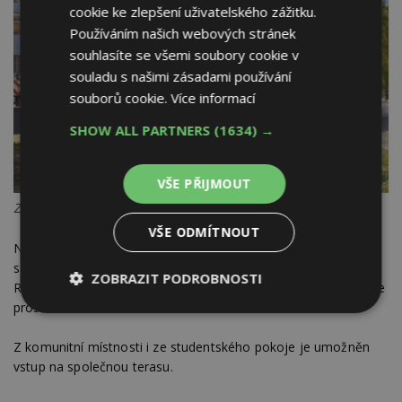
cookie ke zlepšení uživatelského zážitku.
Používáním našich webových stránek
souhlasíte se všemi soubory cookie v
souladu s našimi zásadami používání
souborů cookie.
Více informací
SHOW ALL PARTNERS
(1634) →
VŠE PŘIJMOUT
Zdroj: FirstLife
VŠE ODMÍTNOUT
Největší místností je komunitní prostor až pro 12 studentů
s modulárním nábytkem a plně vybavenou kuchyňskou linkou.
ZOBRAZIT PODROBNOSTI
Rozkládací stůl lze složit a umístit pod kuchyňskou linku, tím je
prostor celé místnosti velice variabilní.
Nezbytně
Výkonové
Soubory
nutné
soubory
cílení
soubory
Z komunitní místnosti i ze studentského pokoje je umožněn
vstup na společnou terasu.