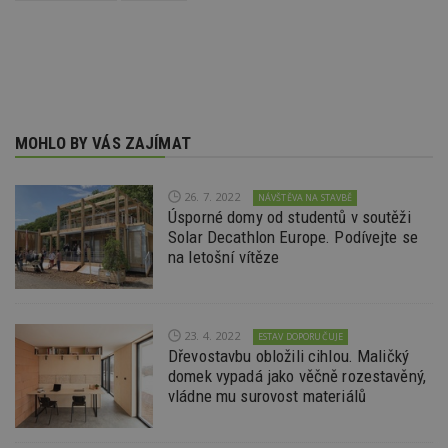
p
ú
An
id
www.estav.cz
1 rok
T
co
po
vy
se
MOHLO BY VÁS ZAJÍMAT
_hjFirstSeen
29
S
Hotjar Ltd
minut
je
.estav.cz
54
ab
sekund
sl
26. 7. 2022
NÁVŠTĚVA NA STAVBĚ
ce
Úsporné domy od studentů v soutěži
pr
Solar Decathlon Europe. Podívejte se
po
N
na letošní vítěze
ž
id
i
_hjAbsoluteSessionInProgress
29
S
Hotjar Ltd
minut
je
23. 4. 2022
.estav.cz
ESTAV DOPORUČUJE
54
ab
Dřevostavbu obložili cihlou. Maličký
sekund
sl
domek vypadá jako věčně rozestavěný,
ce
pr
vládne mu surovost materiálů
po
N
ž
id