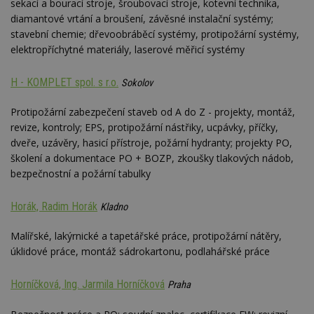
sekací a bourací stroje, šroubovací stroje, kotevní technika,
webu.
diamantové vrtání a broušení, závěsné instalační systémy;
CMPRO
2 měsíce 4
Tyto s
Casale Media
stavební chemie; dřevoobráběcí systémy, protipožární systémy,
týdny
cookie
Inc.
spojen
.casalemedia.com
elektropříchytné materiály, laserové měřicí systémy
reklam
sledov
produk
H - KOMPLET spol. s r.o.
Sokolov
které 
uživate
Protipožární zabezpečení staveb od A do Z - projekty, montáž,
revize, kontroly; EPS, protipožární nástřiky, ucpávky, příčky,
dveře, uzávěry, hasicí přístroje, požární hydranty; projekty PO,
školení a dokumentace PO + BOZP, zkoušky tlakových nádob,
bezpečnostní a požární tabulky
Horák, Radim Horák
Kladno
Malířské, lakýrnické a tapetářské práce, protipožární nátěry,
úklidové práce, montáž sádrokartonu, podlahářské práce
Horníčková, Ing. Jarmila Horníčková
Praha