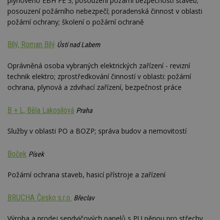
plynového EBH FE 3; posouzení požární bezpečnosti staveb;
posouzení požárního nebezpečí; poradenská činnost v oblasti
požární ochrany; školení o požární ochraně
Bílý, Roman Bílý
Ústí nad Labem
Oprávněná osoba vybraných elektrických zařízení - revizní
technik elektro; zprostředkování činností v oblasti: požární
ochrana, plynová a zdvihací zařízení, bezpečnost práce
B + L, Běla Lakosilová
Praha
Služby v oblasti PO a BOZP; správa budov a nemovitostí
Boček
Písek
Požární ochrana staveb, hasicí přístroje a zařízení
BRUCHA Česko s.r.o.
Břeclav
Výroba a prodej sendvičových panelů s PU pěnou pro střechy,