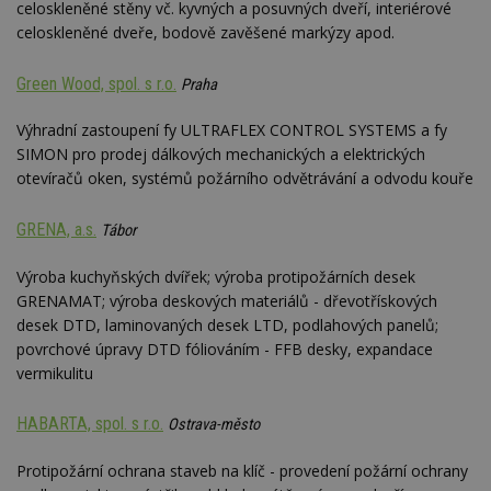
celoskleněné stěny vč. kyvných a posuvných dveří, interiérové
Google
Suite
celoskleněné dveře, bodově zavěšené markýzy apod.
tuuid
.bidswitch.net
1 rok
Tento 
cookie
Green Wood, spol. s r.o.
Praha
hlavně
bidswit
aby by
Výhradní zastoupení fy ULTRAFLEX CONTROL SYSTEMS a fy
reklam
pro ná
SIMON pro prodej dálkových mechanických a elektrických
webu
otevíračů oken, systémů požárního odvětrávání a odvodu kouře
relevan
sid
.seznam.cz
4 týdny 2
Toto j
dny
běžný 
GRENA, a.s.
Tábor
soubor
ale po
naleze
Výroba kuchyňských dvířek; výroba protipožárních desek
soubor
GRENAMAT; výroba deskových materiálů - dřevotřískových
relace
pravd
desek DTD, laminovaných desek LTD, podlahových panelů;
použit 
povrchové úpravy DTD fóliováním - FFB desky, expandace
správu
relace.
vermikulitu
tuuid
.creative-
1 rok 3
Tento 
serving.com
týdny
cookie
HABARTA, spol. s r.o.
Ostrava-město
hlavně
bidswit
aby by
Protipožární ochrana staveb na klíč - provedení požární ochrany
reklam
pro ná