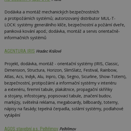
Dodávka a montáž mechanických bezpečnostních
a protipožárních systémů; autorizovaný distributor MUL-T-
LOCK: systémy generálního klíče, bezpečnostní a požární dveře,
paniková kování apod.; dodávka, montáž a servis orientačně-
informačních systémů
AGENTURA IRIS
Hradec Králové
Projekt, dodávka, montáž - orientační systémy (IRIS, Classic,
Dimension, Structura, Horizon, SlimSlatz, Festival, Rainbow,
Atlas, Acs, Indyk, Alu, Inpro, Clip, Segno, Sicurline, Show-Totem),
bezpečnostní, protipožární a informační systémy v interiéru
a exteriéru, firemní tabule, plakátnice, propagační skříňky
a stojany, infostojany, popisovací tabule, značení budov,
markýzy, světelná reklama, megaboardy, billboardy, totemy,
nápisy na fasády; tepelná čerpadla, solární systémy, podlahové
vytápění
AGOS stavební a.s. Pelhřimov
Pelhřimov