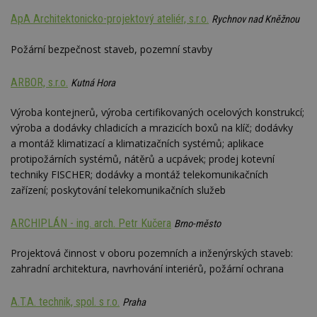
ApA Architektonicko-projektový ateliér, s.r.o.
Rychnov nad Kněžnou
Požární bezpečnost staveb, pozemní stavby
ARBOR, s.r.o.
Kutná Hora
Výroba kontejnerů, výroba certifikovaných ocelových konstrukcí;
výroba a dodávky chladicích a mrazicích boxů na klíč; dodávky
a montáž klimatizací a klimatizačních systémů; aplikace
protipožárních systémů, nátěrů a ucpávek; prodej kotevní
techniky FISCHER; dodávky a montáž telekomunikačních
zařízení; poskytování telekomunikačních služeb
ARCHIPLÁN - ing. arch. Petr Kučera
Brno-město
Projektová činnost v oboru pozemních a inženýrských staveb:
zahradní architektura, navrhování interiérů, požární ochrana
A.T.A. technik, spol. s r.o.
Praha