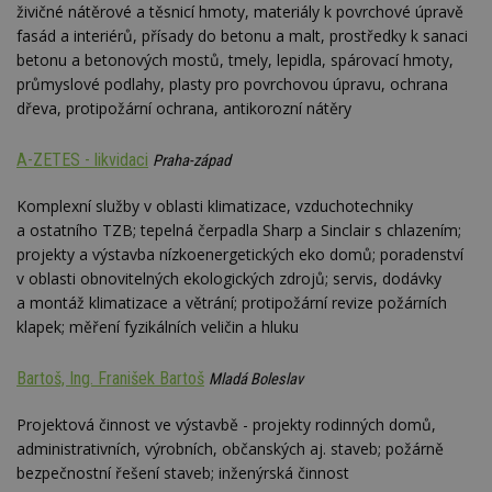
živičné nátěrové a těsnicí hmoty, materiály k povrchové úpravě
fasád a interiérů, přísady do betonu a malt, prostředky k sanaci
betonu a betonových mostů, tmely, lepidla, spárovací hmoty,
průmyslové podlahy, plasty pro povrchovou úpravu, ochrana
dřeva, protipožární ochrana, antikorozní nátěry
A-ZETES - likvidaci
Praha-západ
Komplexní služby v oblasti klimatizace, vzduchotechniky
a ostatního TZB; tepelná čerpadla Sharp a Sinclair s chlazením;
projekty a výstavba nízkoenergetických eko domů; poradenství
v oblasti obnovitelných ekologických zdrojů; servis, dodávky
a montáž klimatizace a větrání; protipožární revize požárních
klapek; měření fyzikálních veličin a hluku
Bartoš, Ing. Franišek Bartoš
Mladá Boleslav
Projektová činnost ve výstavbě - projekty rodinných domů,
administrativních, výrobních, občanských aj. staveb; požárně
bezpečnostní řešení staveb; inženýrská činnost