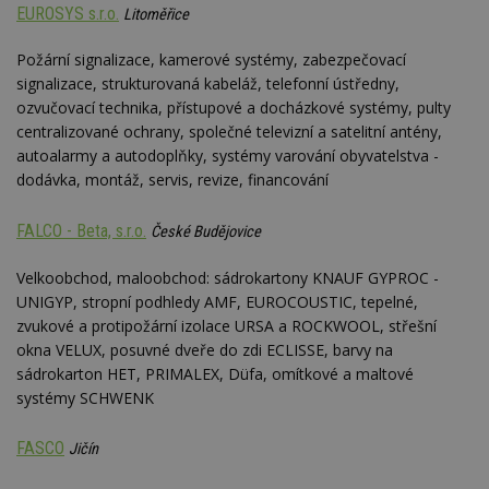
st
EUROSYS s.r.o.
Litoměřice
w
_dc_gtm_UA-53599847-1
.estav.cz
53
T
Požární signalizace, kamerové systémy, zabezpečovací
sekund
co
signalizace, strukturovaná kabeláž, telefonní ústředny,
př
w
ozvučovací technika, přístupové a docházkové systémy, pulty
po
centralizované ochrany, společné televizní a satelitní antény,
S
Go
autoalarmy a autodoplňky, systémy varování obyvatelstva -
da
kó
dodávka, montáž, servis, revize, financování
Po
lz
z
FALCO - Beta, s.r.o.
České Budějovice
nu
be
sk
Velkoobchod, maloobchod: sádrokartony KNAUF GYPROC -
f
s
UNIGYP, stropní podhledy AMF, EUROCOUSTIC, tepelné,
ná
zvukové a protipožární izolace URSA a ROCKWOOL, střešní
je
kt
okna VELUX, posuvné dveře do zdi ECLISSE, barvy na
id
sádrokarton HET, PRIMALEX, Düfa, omítkové a maltové
p
ú
systémy SCHWENK
An
id
www.estav.cz
1 rok
T
FASCO
Jičín
co
po
vy