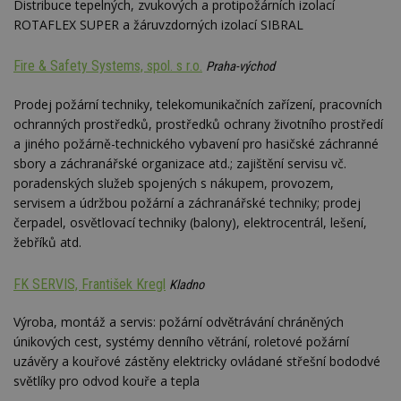
Distribuce tepelných, zvukových a protipožárních izolací
se
ROTAFLEX SUPER a žáruvzdorných izolací SIBRAL
_hjFirstSeen
29
S
Hotjar Ltd
minut
je
.estav.cz
54
ab
Fire & Safety Systems, spol. s r.o.
Praha-východ
sekund
sl
ce
pr
Prodej požární techniky, telekomunikačních zařízení, pracovních
po
N
ochranných prostředků, prostředků ochrany životního prostředí
ž
a jiného požárně-technického vybavení pro hasičské záchranné
id
i
sbory a záchranářské organizace atd.; zajištění servisu vč.
poradenských služeb spojených s nákupem, provozem,
_hjAbsoluteSessionInProgress
29
S
Hotjar Ltd
minut
je
.estav.cz
servisem a údržbou požární a záchranářské techniky; prodej
54
ab
čerpadel, osvětlovací techniky (balony), elektrocentrál, lešení,
sekund
sl
ce
žebříků atd.
pr
po
N
FK SERVIS, František Kregl
Kladno
ž
id
i
Výroba, montáž a servis: požární odvětrávání chráněných
counter
www.estav.cz
29
T
únikových cest, systémy denního větrání, roletové požární
minut
co
uzávěry a kouřové zástěny elektricky ovládané střešní bododvé
53
po
sekund
vy
světlíky pro odvod kouře a tepla
se