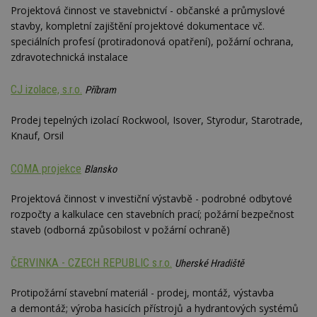
Projektová činnost ve stavebnictví - občanské a průmyslové
stavby, kompletní zajištění projektové dokumentace vč.
speciálních profesí (protiradonová opatření), požární ochrana,
zdravotechnická instalace
CJ izolace, s.r.o.
Příbram
Prodej tepelných izolací Rockwool, Isover, Styrodur, Starotrade,
Knauf, Orsil
COMA projekce
Blansko
Projektová činnost v investiční výstavbě - podrobné odbytové
rozpočty a kalkulace cen stavebních prací; požární bezpečnost
staveb (odborná způsobilost v požární ochraně)
ČERVINKA - CZECH REPUBLIC s.r.o.
Uherské Hradiště
Protipožární stavební materiál - prodej, montáž, výstavba
a demontáž; výroba hasicích přístrojů a hydrantových systémů