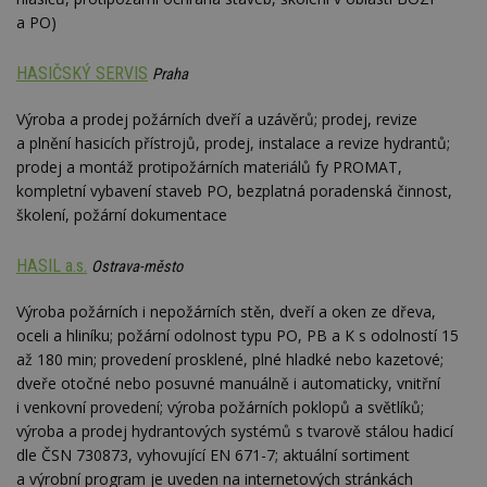
optima
releva
a PO)
rekla
shrom
údajů 
HASIČSKÝ SERVIS
Praha
návště
více w
stránek
Výroba a prodej požárních dveří a uzávěrů; prodej, revize
výměnu
návště
a plnění hasicích přístrojů, prodej, instalace a revize hydrantů;
obvykl
prodej a montáž protipožárních materiálů fy PROMAT,
poskyt
centr
kompletní vybavení staveb PO, bezplatná poradenská činnost,
výměn
školení, požární dokumentace
třetích
tuuid_lu
.bidswitch.net
1 rok
Obsah
jedine
HASIL a.s.
Ostrava-město
návště
které 
Bidswi
Výroba požárních i nepožárních stěn, dveří a oken ze dřeva,
sledov
oceli a hliníku; požární odolnost typu PO, PB a K s odolností 15
návště
více w
až 180 min; provedení prosklené, plné hladké nebo kazetové;
umožň
dveře otočné nebo posuvné manuálně i automaticky, vnitřní
Bidswi
optima
i venkovní provedení; výroba požárních poklopů a světlíků;
releva
reklamy
výroba a prodej hydrantových systémů s tvarově stálou hadicí
aby se
dle ČSN 730873, vyhovující EN 671-7; aktuální sortiment
návště
několik
a výrobní program je uveden na internetových stránkách