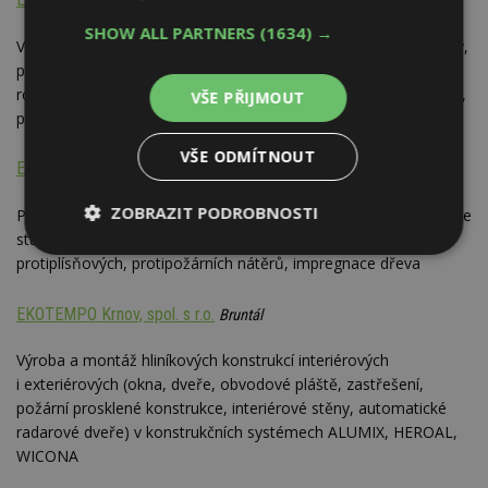
Pardubice
SHOW ALL PARTNERS
(1634) →
Výroba, realizace a prodej systému ekopanelů pro vnitřní příčky,
podhledy, vnější i vnitřní obklady, tepelné i zvukové izolace,
rodinné domy, zahradní domky, požární odolnost příčky 30 min,
VŠE PŘIJMOUT
požární odolnost podhledu 45 min
VŠE ODMÍTNOUT
EKO SAIN MH, spol. s r.o.
Brno-město
ZOBRAZIT PODROBNOSTI
Projektování staveb s důrazem na rekonstrukce budov; realizace
staveb; sanace vlhkého zdiva; prodej sanačních materiálů,
Nezbytně
Výkonové
Soubory
protiplísňových, protipožárních nátěrů, impregnace dřeva
nutné
soubory
cílení
soubory
EKOTEMPO Krnov, spol. s r.o.
Bruntál
Výroba a montáž hliníkových konstrukcí interiérových
Funkční soubory
Nezařazené
i exteriérových (okna, dveře, obvodové pláště, zastřešení,
soubory
požární prosklené konstrukce, interiérové stěny, automatické
radarové dveře) v konstrukčních systémech ALUMIX, HEROAL,
WICONA