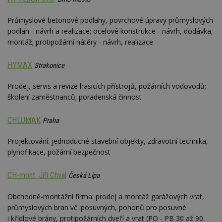
Průmyslové betonové podlahy, povrchové úpravy průmyslových
podlah - návrh a realizace; ocelové konstrukce - návrh, dodávka,
montáž; protipožární nátěry - návrh, realizace
HYMAX
Strakonice
Prodej, servis a revize hasicích přístrojů, požárních vodovodů;
školení zaměstnanců; poradenská činnost
CHLUMAK
Praha
Projektování: jednoduché stavební objekty, zdravotní technika,
plynofikace, požární bezpečnost
CH-mont, Jiří Chval
Česká Lípa
Obchodně-montážní firma: prodej a montáž garážových vrat,
průmyslových bran vč. posuvných, pohonů pro posuvné
i křídlové brány, protipožárních dveří a vrat (PO - PB 30 až 90