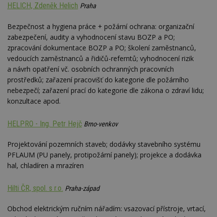
HELICH, Zdeněk Helich
Praha
YSC
Zavřením
Tento 
Google LLC
prohlížeče
cookie
.youtube.com
YouTu
Bezpečnost a hygiena práce + požární ochrana: organizační
sledov
zabezpečení, audity a vyhodnocení stavu BOZP a PO;
zobraz
vložen
zpracování dokumentace BOZP a PO; školení zaměstnanců,
CMPS
2 měsíce 4
Tyto s
vedoucích zaměstnanců a řidičů-referntů; vyhodnocení rizik
Casale Media
týdny
cookie
Inc.
a návrh opatření vč. osobních ochranných pracovních
spojen
.casalemedia.com
reklam
prostředků; zařazení pracovišť do kategorie dle požárního
sledov
nebezpečí; zařazení prací do kategorie dle zákona o zdraví lidu;
produk
které 
konzultace apod.
uživate
IDE
2 roky
Tento 
Google LLC
HELPRO - Ing. Petr Hejč
Brno-venkov
cookie
.doubleclick.net
společ
Double
Projektování pozemních staveb; dodávky stavebního systému
provád
inform
PFLAUM (PU panely, protipožární panely); projekce a dodávka
tom, j
hal, chladíren a mrazíren
uživate
webové
a jakou
reklam
Hilti ČR, spol. s r.o.
Praha-západ
koncov
mohl v
návště
Obchod elektrickým ručním nářadím: vsazovací přístroje, vrtací,
uvede