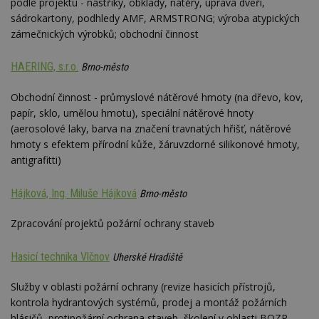
podle projektu - nástřiky, obklady, nátěry, úprava dveří,
webu
sádrokartony, podhledy AMF, ARMSTRONG; výroba atypických
relevan
zámečnických výrobků; obchodní činnost
tuuid_lu
.creative-
1 rok 3
Obsah
serving.com
týdny
jedine
návště
HAERING, s.r.o.
Brno-město
které 
Bidswi
sledov
Obchodní činnost - průmyslové nátěrové hmoty (na dřevo, kov,
návště
více w
papír, sklo, umělou hmotu), speciální nátěrové hnoty
umožň
(aerosolové laky, barva na značení travnatých hřišť, nátěrové
Bidswi
optima
hmoty s efektem přírodní kůže, žáruvzdorné silikonové hmoty,
releva
antigrafitti)
reklamy
aby se
návště
několik
Hájková, Ing. Miluše Hájková
Brno-město
nezobr
stejné
Zpracování projektů požární ochrany staveb
uu
11 měsíců
Slouží 
Ströer Core
4 týdny
reklam 
GmbH & Co. KG
pohybů
.adscale.de
Hasicí technika Vlčnov
Uherské Hradiště
napříč
stránk
Služby v oblasti požární ochrany (revize hasicích přístrojů,
uuid
1 rok
Tento 
MediaMath Inc.
cookie
.mathtag.com
kontrola hydrantových systémů, prodej a montáž požárních
použív
hlásičů, protipožární ochrana staveb, školení v oblasti BOZP