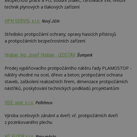
Bezpečnost práce a PO; soudní znalec, certifikace EW; revizní
technik plynových a tlakových zařízení
HPH SERVIS, s.r.o.
Nový Jičín
Středisko protipožární ochrany; opravy hasicích přístrojů
a protipožárních bezpečnostních zařízení
Hruban, Ing. Josef Hruban - IZOSTAV
Šumperk
Prodej vypěňovacího protipožárního nátěru řady PLAMOSTOP -
nátěry vhodné na ocel, dřevo a beton; protipožární ochrana
staveb, zaškolení realizačních firem, dimenzace protipožárních
nástřiků, poskytování technických podkladů projektantům
HSE, spol. s r.o.
Pelhřimov
Výroba ocelových zárubní a dveří; vč. protipožárních dveří
z pozinkovaného plechu
HT FLOOR s.r.o.
Brno-město