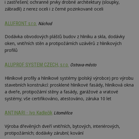
i zastřešení; ochranné prvky drobné architektury (sloupky,
zábradlí) z nerez oceli i z černé pozinkované oceli
ALUFRONT s.r.o.
Náchod
Dodávka obvodových plášťů budov z hliníku a skla, dodávky
oken, vnitřních stěn a protipožárních uzávěrů z hliníkových
profilů
ALUPROF SYSTEM CZECH, s.r.o.
Ostrava-město
Hliníkové profily a hliníkové systémy (polský výrobce) pro výrobu
stavebních konstrukcí: prosklené hliníkové fasády, hliníková okna
a dveře, protipožární stěny a fasády, garážové a vratové
systémy; vše certifikováno, atestováno, záruka 10 let
ANTINARI - Ivo Kadlečík
Litoměřice
Výroba dřevěných dveří vnitřních, bytových, interiérových,
protipožárních; dodávky zárubní; kování