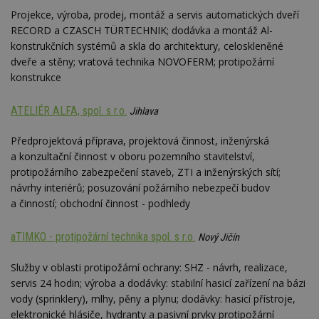
Projekce, výroba, prodej, montáž a servis automatických dveří
RECORD a CZASCH TÜRTECHNIK; dodávka a montáž Al-
konstrukčních systémů a skla do architektury, celoskleněné
dveře a stěny; vratová technika NOVOFERM; protipožární
konstrukce
ATELIÉR ALFA, spol. s r.o.
Jihlava
Předprojektová příprava, projektová činnost, inženýrská
a konzultační činnost v oboru pozemního stavitelství,
protipožárního zabezpečení staveb, ZTI a inženýrských sítí;
návrhy interiérů; posuzování požárního nebezpečí budov
a činností; obchodní činnost - podhledy
aTIMKO - protipožární technika spol. s r.o.
Nový Jičín
Služby v oblasti protipožární ochrany: SHZ - návrh, realizace,
servis 24 hodin; výroba a dodávky: stabilní hasicí zařízení na bázi
vody (sprinklery), mlhy, pěny a plynu; dodávky: hasicí přístroje,
elektronické hlásiče, hydranty a pasivní prvky protipožární