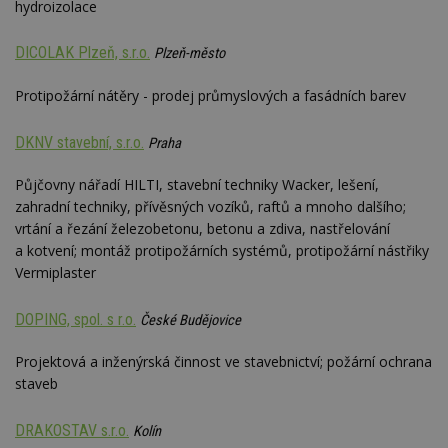
hydroizolace
DICOLAK Plzeň, s.r.o.
Plzeň-město
Protipožární nátěry - prodej průmyslových a fasádních barev
DKNV stavební, s.r.o.
Praha
Půjčovny nářadí HILTI, stavební techniky Wacker, lešení,
zahradní techniky, přívěsných vozíků, raftů a mnoho dalšího;
vrtání a řezání železobetonu, betonu a zdiva, nastřelování
a kotvení; montáž protipožárních systémů, protipožární nástřiky
Vermiplaster
DOPING, spol. s r.o.
České Budějovice
Projektová a inženýrská činnost ve stavebnictví; požární ochrana
staveb
DRAKOSTAV s.r.o.
Kolín