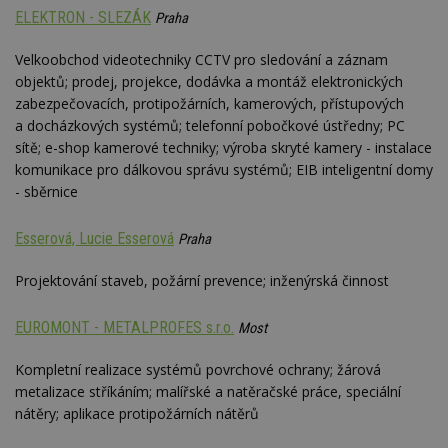
ELEKTRON - SLEZÁK
Praha
Nezbytně nutné soubory
Velkoobchod videotechniky CCTV pro sledování a záznam
objektů; prodej, projekce, dodávka a montáž elektronických
Výkonové soubory
Soubory cílení
zabezpečovacích, protipožárních, kamerových, přístupových
Funkční soubory
Nezařazené soubory
a docházkových systémů; telefonní pobočkové ústředny; PC
sítě; e-shop kamerové techniky; výroba skryté kamery - instalace
Nezbytně nutné soubory cookie umožňují základní
funkce webových stránek, jako je přihlášení
komunikace pro dálkovou správu systémů; EIB inteligentní domy
uživatele a správa účtu. Webové stránky nelze bez
- sběrnice
nezbytně nutných souborů cookie správně
používat.
Esserová, Lucie Esserová
Praha
Provider
/
Název
Vyprší
P
Doména
Projektování staveb, požární prevence; inženýrská činnost
_hjIncludedInPageviewSample
2
T
Hotjar Ltd
minuty
co
www.estav.cz
na
EUROMONT - METALPROFES s.r.o.
Most
ab
Ho
zd
Kompletní realizace systémů povrchové ochrany; žárová
ná
z
metalizace stříkáním; malířské a natěračské práce, speciální
vz
nátěry; aplikace protipožárních nátěrů
d
l
z