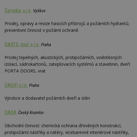
Červinka, s.r.o.
Vyškov
Prodej, opravy a revize hasicích přístrojů a požárních hydrantů;
preventivní činnost v požární ochraně
DARTE, spol. s r.o.
Praha
Prodej tepelných, akustických, protipožárních, vodotěsných
izolací, sádrokartonů, zateplovacích systémů a stavebnin, dveří
PORTA DOORS, vrat
DASIP, s.r.o.
Praha
Výrobce a dodavatel požárních dveří a stěn
DAXA
Český Krumlov
Obchodní činnost: chemická ochrana dřevěných konstrukcí,
protipožární nástřiky a nátěry, vícebarevné interiérové nástřiky,