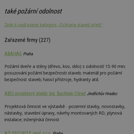
také požární odolnost
Zpět k nadřazené kategorii „Ochrana staveb před:“
Zařazené firmy (227)
ABAHAS
Praha
Požární dveře a stěny (dřevo, kov, sklo) s odolností 15-90 min;
posuzování požární bezpečnosti staveb; materiál pro požární
bezpečnost staveb; hasicí přístroje, hydranty atd.
ABCi projektový ateliér Ing. Buchtele Ctirad
Jindřichův Hradec
Projektová činnost ve výstavbě - pozemní stavby, novostavby,
nástavby, stavební úpravy, návrhy montovaných RD, plynová
instalace; inženýrská činnost
AD SECURITY, spol. s r.o.
Praha