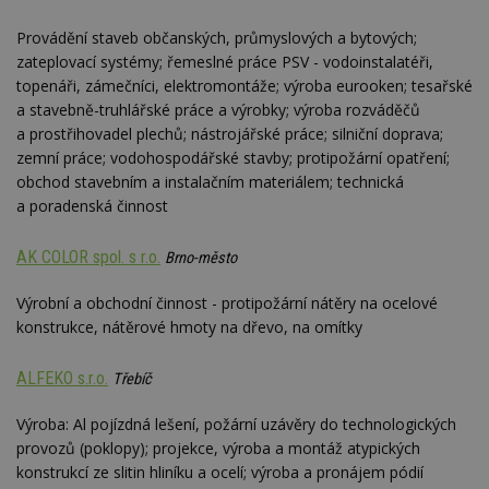
Provádění staveb občanských, průmyslových a bytových;
zateplovací systémy; řemeslné práce PSV - vodoinstalatéři,
topenáři, zámečníci, elektromontáže; výroba eurooken; tesařské
a stavebně-truhlářské práce a výrobky; výroba rozváděčů
a prostřihovadel plechů; nástrojářské práce; silniční doprava;
zemní práce; vodohospodářské stavby; protipožární opatření;
obchod stavebním a instalačním materiálem; technická
a poradenská činnost
AK COLOR spol. s r.o.
Brno-město
Výrobní a obchodní činnost - protipožární nátěry na ocelové
konstrukce, nátěrové hmoty na dřevo, na omítky
ALFEKO s.r.o.
Třebíč
Výroba: Al pojízdná lešení, požární uzávěry do technologických
provozů (poklopy); projekce, výroba a montáž atypických
konstrukcí ze slitin hliníku a ocelí; výroba a pronájem pódií