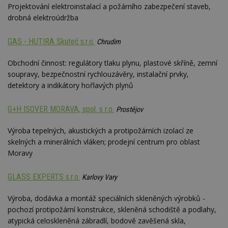
návštěvnících,
strojo
Projektování elektroinstalací a požárního zabezpečení staveb,
relacích a
genero
kampaních pro
drobná elektroúdržba
uživate
analytické
shrom
přehledy webů.
údaje o
na web
GAS - HUTIRA Skuteč s.r.o.
Chrudim
data m
odeslá
analýze
Obchodní činnost: regulátory tlaku plynu, plastové skříně, zemní
třetí s
soupravy, bezpečnostní rychlouzávěry, instalační prvky,
test_cookie
14 minut
Tento 
Google LLC
detektory a indikátory hořlavých plynů
54 sekund
cookie
.doubleclick.net
společ
Double
G+H ISOVER MORAVA, spol. s r.o.
Prostějov
(kterou
společ
Google
Výroba tepelných, akustických a protipožárních izolací ze
zjistila
prohlí
skelných a minerálních vláken; prodejní centrum pro oblast
návště
Moravy
webu 
soubor
id
.m6r.eu
2 měsíce 4
Tento 
GLASS EXPERTS s.r.o.
Karlovy Vary
týdny
cookie
používá
analýz
Výroba, dodávka a montáž speciálních skleněných výrobků -
optima
pochozí protipožární konstrukce, skleněná schodiště a podlahy,
reklam
kampan
atypická celoskleněná zábradlí, bodově zavěšená skla,
Double