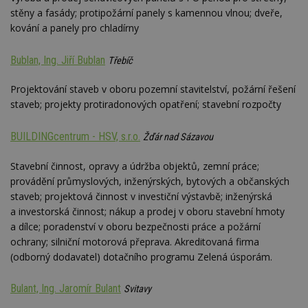
stěny a fasády; protipožární panely s kamennou vlnou; dveře,
kování a panely pro chladírny
Bublan, Ing. Jiří Bublan
Třebíč
Projektování staveb v oboru pozemní stavitelství, požární řešení
staveb; projekty protiradonových opatření; stavební rozpočty
BUILDINGcentrum - HSV, s.r.o.
Žďár nad Sázavou
Stavební činnost, opravy a údržba objektů, zemní práce;
provádění průmyslových, inženýrských, bytových a občanských
staveb; projektová činnost v investiční výstavbě; inženýrská
a investorská činnost; nákup a prodej v oboru stavební hmoty
a dílce; poradenství v oboru bezpečnosti práce a požární
ochrany; silniční motorová přeprava. Akreditovaná firma
(odborný dodavatel) dotačního programu Zelená úsporám.
Bulant, Ing. Jaromír Bulant
Svitavy