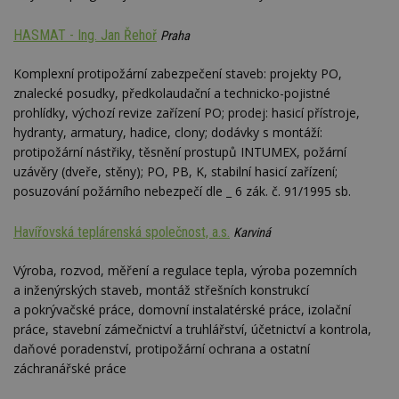
nezobr
stejné
HASMAT - Ing. Jan Řehoř
Praha
CMST
1 den
Shrom
Casale Media
údaje 
Inc.
návště
.casalemedia.com
Komplexní protipožární zabezpečení staveb: projekty PO,
souvise
návště
znalecké posudky, předkolaudační a technicko-pojistné
uživate
prohlídky, výchozí revize zařízení PO; prodej: hasicí přístroje,
webu, 
počet 
hydranty, armatury, hadice, clony; dodávky s montáží:
průměr
protipožární nástřiky, těsnění prostupů INTUMEX, požární
stráve
webu a
uzávěry (dveře, stěny); PO, PB, K, stabilní hasicí zařízení;
stránky
posuzování požárního nebezpečí dle _ 6 zák. č. 91/1995 sb.
načten
účele
zobraz
cílený
Havířovská teplárenská společnost, a.s.
Karviná
TDCPM
1 rok
Tento 
The Trade Desk
cookie
Inc.
Výroba, rozvod, měření a regulace tepla, výroba pozemních
inform
.adsrvr.org
a inženýrských staveb, montáž střešních konstrukcí
tom, j
uživate
a pokrývačské práce, domovní instalatérské práce, izolační
web, a
práce, stavební zámečnictví a truhlářství, účetnictví a kontrola,
reklam
koncov
daňové poradenství, protipožární ochrana a ostatní
mohl v
návště
záchranářské práce
uvede
webu.