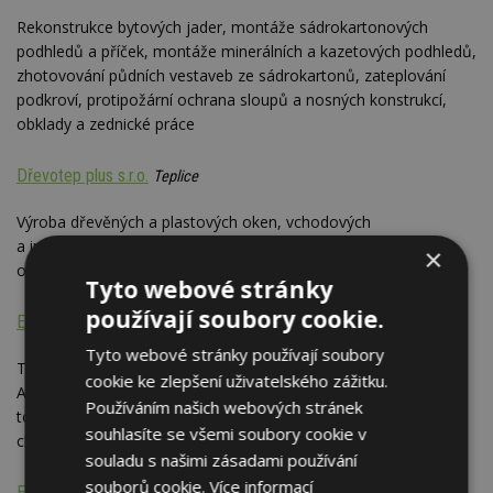
Rekonstrukce bytových jader, montáže sádrokartonových
podhledů a příček, montáže minerálních a kazetových podhledů,
zhotovování půdních vestaveb ze sádrokartonů, zateplování
podkroví, protipožární ochrana sloupů a nosných konstrukcí,
obklady a zednické práce
Dřevotep plus s.r.o.
Teplice
Výroba dřevěných a plastových oken, vchodových
a interiérových dveří, garážových sekčních vrat a požárně
×
odolných oken a dveří
Tyto webové stránky
používají soubory cookie.
EKOMIRELON - Helena Mohylová
Liberec
Tyto webové stránky používají soubory
Tepelné, zvukové a protipožární izolace: Mirelon, URSA,
cookie ke zlepšení uživatelského zážitku.
Armacell (Tubolit, Armaflex), PIPO AL - teplá a studená voda,
Používáním našich webových stránek
topení, střechy, podlahy, dilatace, obaly, vzduchotechnika,
souhlasíte se všemi soubory cookie v
chladírenství, kotelny, zásobníky, parozábrana)
souladu s našimi zásadami používání
souborů cookie.
Více informací
EKOPANELY CZ s.r.o.