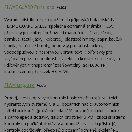
__gfp_64b
1 rok
Je
Google LLC
FLAME GUARD Praha, s.r.o.
Praha
so
.estav.cz
kt
sp
Výhradní distributor protipožárních přípravků holandské fy
da
c
FLAME GUARD SALES; společná ochranná známka H.C.A.;
n
přípravky pro snížení hořlavosti materiálů - dřevo, rákos,
w
bambus, textil (látky i koberce), plastické hmoty, papír, kaučuk,
lepidla, nátěrové hmoty; přípravky pro antistatickou,
vodoodpudivou a nešpinivou úpravu textilií; přípravky pro
zvyšování požární odolnosti stavebních konstrukcí ocelových
Název
Provider
/
Doména
Vyprší
Provider
/
i dřevěných; transparentní zpěňovatelný lak H.C.A. TR,
Název
Vyprší
Popis
_hjSessionUser_170189
.estav.cz
1 rok
Provider
Doména
intumescentní přípravek H.C.A. WL
Název
/
Vyprší
Popis
tu
.ih.adscale.de
11 měsíců
test
.m6r.eu
59
Pokud víte
Doména
Provider
/
Název
Vyprší
4 týdny
Popis
minut
něco o tomto
Doména
FLAMIstop, s.r.o.
Praha
54
souboru
_gid
1 den
Tento soubor
Google
Gdyn
1 rok
Gemius
sekund
cookie a jeho
cookie nastavuje
CMID
LLC
1 rok
Tyto s
Casale Media
.hit.gemius.pl
použití, které
Google
.estav.cz
cookie
Inc.
Prodej, servis, opravy a kontroly hasicích přístrojů, vnitřních
nejsou
Analytics. Ukládá
spojen
.casalemedia.com
c
.creative-serving.com
specifické pro
1 rok 3
a aktualizuje
hydrantových systémů C a D, požárních hadic, autonomních
reklam
konkrétní
týdny
jedinečnou
sledov
detektorů kouře (požárních hlásičů), bezpečnostních tabulek
web, přidejte
hodnotu pro
produk
své příspěvky.
ui
.toplist.cz
Zavřením
každou
které 
a samolepek a dodávky dalších prostředků PO - zboží skladem;
prohlížeče
navštívenou
uživate
kontroly na počkání; dodávky a montáže hasicích přístrojů;
mobile
www.estav.cz
2
Slouží k
stránku a slouží k
měsíce
zapamatování
cct
.m6r.eu
2 měsíce 4
počítání a
TDID
1 rok
Tento 
The Trade Desk
kontroly dodržování předpisů o požární ochraně; školení PO
4 týdny
předvolby
týdny