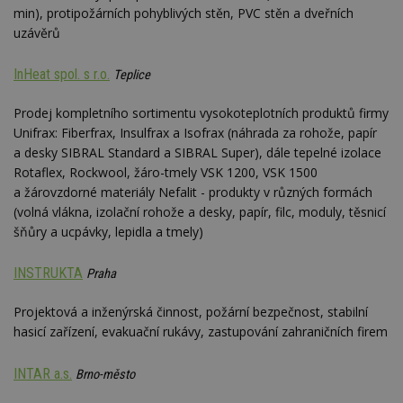
min), protipožárních pohyblivých stěn, PVC stěn a dveřních
uzávěrů
InHeat spol. s r.o.
Teplice
Prodej kompletního sortimentu vysokoteplotních produktů firmy
Unifrax: Fiberfrax, Insulfrax a Isofrax (náhrada za rohože, papír
a desky SIBRAL Standard a SIBRAL Super), dále tepelné izolace
Rotaflex, Rockwool, žáro-tmely VSK 1200, VSK 1500
a žárovzdorné materiály Nefalit - produkty v různých formách
(volná vlákna, izolační rohože a desky, papír, filc, moduly, těsnicí
šňůry a ucpávky, lepidla a tmely)
INSTRUKTA
Praha
Projektová a inženýrská činnost, požární bezpečnost, stabilní
hasicí zařízení, evakuační rukávy, zastupování zahraničních firem
INTAR a.s.
Brno-město