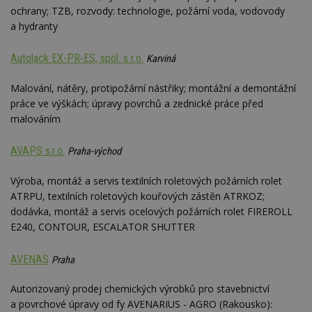
ochrany; TZB, rozvody: technologie, požární voda, vodovody
a hydranty
Autolack EX-PR-ES, spol. s r.o.
Karviná
Malování, nátěry, protipožární nástřiky; montážní a demontážní
práce ve výškách; úpravy povrchů a zednické práce před
malováním
AVAPS s.r.o.
Praha-východ
Výroba, montáž a servis textilních roletových požárních rolet
ATRPU, textilních roletových kouřových zástěn ATRKOZ;
dodávka, montáž a servis ocelových požárních rolet FIREROLL
E240, CONTOUR, ESCALATOR SHUTTER
AVENAS
Praha
Autorizovaný prodej chemických výrobků pro stavebnictví
a povrchové úpravy od fy AVENARIUS - AGRO (Rakousko):