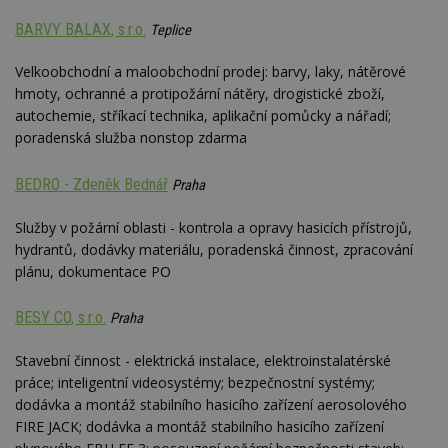
BARVY BALAX, s.r.o.
Teplice
Velkoobchodní a maloobchodní prodej: barvy, laky, nátěrové
hmoty, ochranné a protipožární nátěry, drogistické zboží,
autochemie, stříkací technika, aplikační pomůcky a nářadí;
poradenská služba nonstop zdarma
BEDRO - Zdeněk Bednář
Praha
Služby v požární oblasti - kontrola a opravy hasicích přístrojů,
hydrantů, dodávky materiálu, poradenská činnost, zpracování
plánu, dokumentace PO
BESY CO, s.r.o.
Praha
Stavební činnost - elektrická instalace, elektroinstalatérské
práce; inteligentní videosystémy; bezpečnostní systémy;
dodávka a montáž stabilního hasicího zařízení aerosolového
FIRE JACK; dodávka a montáž stabilního hasicího zařízení