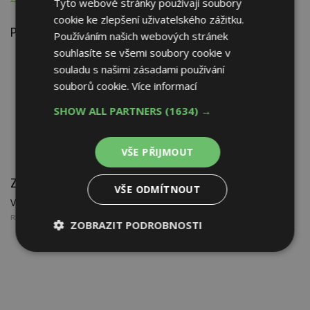
Tyto webové stránky používají soubory
cookie ke zlepšení uživatelského zážitku.
Podkategorie
Používáním našich webových stránek
souhlasíte se všemi soubory cookie v
Elektronika a výpočetní technika ve stavebnictví
(860)
souladu s našimi zásadami používání
Technické obory
(488)
souborů cookie.
Více informací
Ochrana staveb před:
(460)
Stroje, zařízení, pomůcky, přístroje
(2 248)
SHOW ALL PARTNERS
(1634) →
Stavební práce - HSV
(1 328)
Stavební práce - PSV
(7 344)
Požadavky na stavby z hlediska
(624)
VŠE PŘIJMOUT
Zařazené firmy (0)
VŠE ODMÍTNOUT
V této kategorii nejsou žádné firmy.
REKLAMA
ZOBRAZIT PODROBNOSTI
Nezbytně
Výkonové
Soubory
nutné
soubory
cílení
soubory