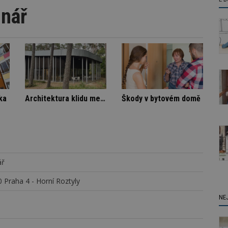
nář
nná vila
Spory SVJ a nájemníka
Architektura klidu mezi borovicemi
ář
 Praha 4 - Horní Roztyly
NE