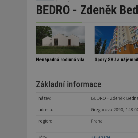
BEDRO - Zdeněk Bed
Označení lepidel pro lepení dlažby
Stará textilka na Slovensku září novotou
Nenápadná rodi
Základní informace
název:
BEDRO - Zdeněk Bedn
adresa:
Gregorova 2090, 148 00
region:
Praha
IČO:
16163176