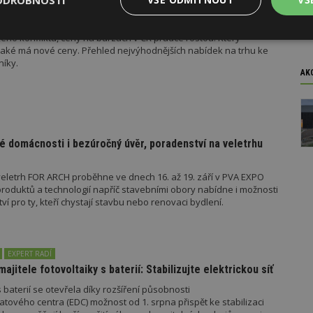
ODROBNOSTI
madného zdražování? Tři dodavatelé zvýšili ceny
ého konfliktu, ceny na burzách v ČR prudce rostou. Který
Výkonové
Soubory cílení
Funkční
jaké má nové ceny. Přehled nejvýhodnějších nabídek na trhu ke
y
soubory
soubory
níky.
AK
é domácnosti i bezúročný úvěr, poradenství na veletrhu
oubory
Výkonové soubory
Soubory cílení
Funkční soubory
Ne
eletrh FOR ARCH proběhne ve dnech 16. až 19. září v PVA EXPO
ry cookie umožňují základní funkce webových stránek, jako je přihlášení uživatele
oduktů a technologií napříč stavebními obory nabídne i možnosti
e bez nezbytně nutných souborů cookie správně používat.
 pro ty, kteří chystají stavbu nebo renovaci bydlení.
Provider
/
Vyprší
Popis
Doména
geviewSample
2
Tento soubor cookie je nastaven tak, 
Hotjar Ltd
minuty
Hotjar o tom, zda je tento návštěvník 
www.estav.cz
EXPERT RADÍ
vzorkování dat definovaného limitem z
majitele fotovoltaiky s baterií: Stabilizujte elektrickou síť
vašeho webu.
 baterií se otevřela díky rozšíření působnosti
847-1
.estav.cz
53
Tento soubor cookie je přidružen k w
sekund
Správce značek Google k načtení dalšíc
tového centra (EDC) možnost od 1. srpna přispět ke stabilizaci
stránku. Pokud je použit, lze jej považ