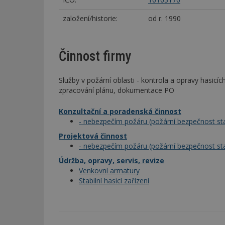
založení/historie:
od r. 1990
Činnost firmy
Služby v požární oblasti - kontrola a opravy hasicí
zpracování plánu, dokumentace PO
Konzultační a poradenská činnost
- nebezpečím požáru (požární bezpečnost st
Projektová činnost
- nebezpečím požáru (požární bezpečnost st
Údržba, opravy, servis, revize
Venkovní armatury
Stabilní hasicí zařízení