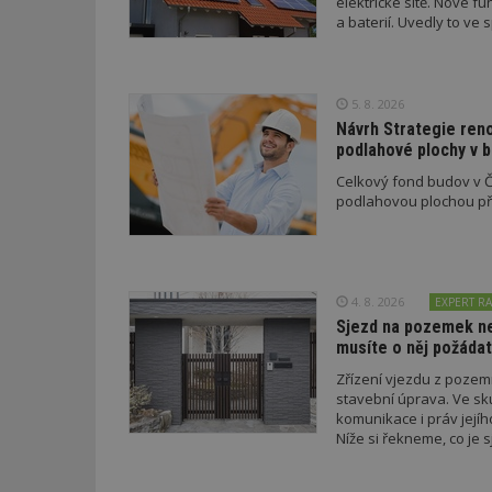
elektrické sítě. Nové f
a baterií. Uvedly to v
a EDC.
id
5. 8. 2026
_hjFirstSeen
Návrh Strategie ren
podlahové plochy v 
Celkový fond budov v Če
_hjAbsoluteSessi
podlahovou plochou pře
counter
4. 8. 2026
EXPERT RA
Sjezd na pozemek nem
musíte o něj požádat
__gfp_64b
Zřízení vjezdu z poze
stavební úprava. Ve sk
komunikace i práv jejíh
Níže si řekneme, co je s
Název
Provider
Pr
podmínky musí splnit a 
Název
Název
/
D
Název
_hjSessionUser_1
Doména