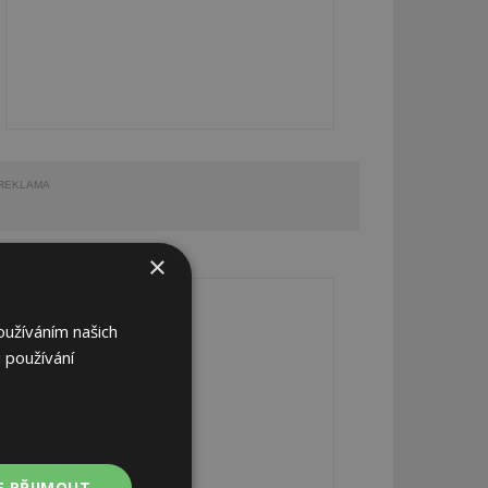
REKLAMA
×
REKLAMA
oužíváním našich
 používání
E PŘIJMOUT