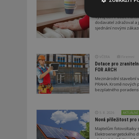
ZOBRAZIT P
VČERA
Jsme na začátku hro
Vývoj cen v době iránsk
Nezbytně
dodavatel zdražoval a 
nutné soubor
sjednání novými zákaz
VČERA
Firemní
Dotace pro zraniteln
Nezbytně nutné s
FOR ARCH
Mezinárodní stavební v
Nezbytně nutné soubo
PRAHA. Kromě nových pr
Webové stránky nelz
bezplatného poradenství
Název
_hjIncludedInPa
5. 8. 2026
AKTUÁLNĚ
Nová příležitost pro 
Majitelům fotovoltaiky s
_dc_gtm_UA-53599
Elektroenergetického da