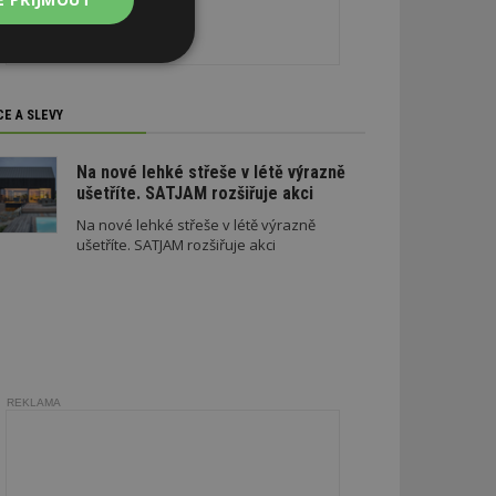
Nezařazené
soubory
CE A SLEVY
Na nové lehké střeše v létě výrazně
ušetříte. SATJAM rozšiřuje akci
Na nové lehké střeše v létě výrazně
zařazené soubory
ušetříte. SATJAM rozšiřuje akci
 a správa účtu.
aby informoval
zahrnut do
REKLAMA
obrazení stránky
ebům používajícím
h skriptů a kódu na
ovat za nezbytně