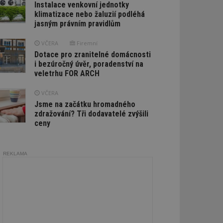
Instalace venkovní jednotky
klimatizace nebo žaluzií podléhá
jasným právním pravidlům
VČERA
Firemní
Dotace pro zranitelné domácnosti
i bezúročný úvěr, poradenství na
veletrhu FOR ARCH
VČERA
Jsme na začátku hromadného
zdražování? Tři dodavatelé zvýšili
ceny
REKLAMA