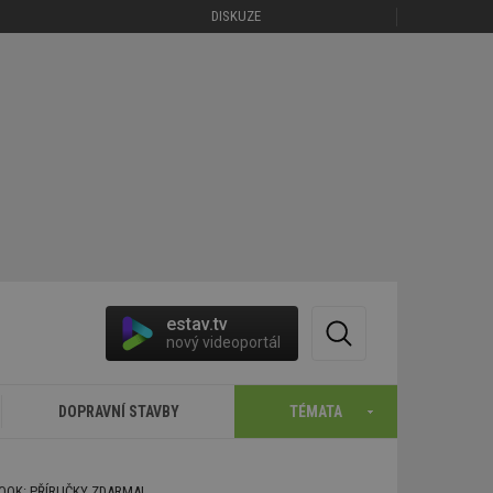
DISKUZE
estav.tv
nový videoportál
DOPRAVNÍ STAVBY
TÉMATA
BOOK: PŘÍRUČKY ZDARMA!