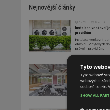
Nejnovější články
DNES
Firemní
Instalace venkovní j
pravidlům
Instalace venkovní jedn
otázkou. V bytových do
právním pravidlům.
Tyto webov
VČERA
Barevné kanceláře ja
Tyto webové strán
Kancelářské prostory v
webových stránek
podlaží je koncipováno 
souborů cookie.
V
média. Obsahují newsroo
specializované provozy
SHOW ALL PAR