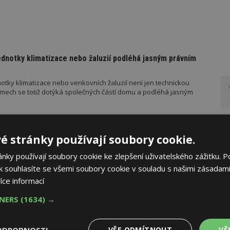
ednotky klimatizace nebo žaluzií podléhá jasným právním
otky klimatizace nebo venkovních žaluzií není jen technickou
mech se totiž dotýká společných částí domu a podléhá jasným
é stránky používají soubory cookie.
ko zázemí pro moderní digitální média
ky používají soubory cookie ke zlepšení uživatelského zážitku. P
znikly v administrativním komplexu Hagibor. Šest kancelářských
 souhlasíte se všemi soubory cookie v souladu s našimi zásadami
jako technologicky intenzivní pracovní prostředí pro současná
íce informací
my, fotoateliéry, redakční pracoviště, nahrávací studia a další
.
TNERS
(1634) →
VŠE ODMÍTNOUT
VŠ