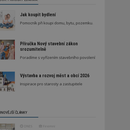
Jak koupit bydlení
Pomocník při koupi domu, bytu, pozemku.
Příručka Nový stavební zákon
srozumitelně
Škody v bytovém domě
Poradíme s vyřízením stavebního povolení
Výstavba a rozvoj měst a obcí 2026
Inspirace pro starosty a zastupitele
JNOVĚJŠÍ ČLÁNKY
DNES
Firemní