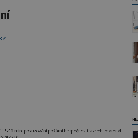
ení
dov“
NE
tí 15-90 min; posuzování požární bezpečnosti staveb; materiál
ranty atd.