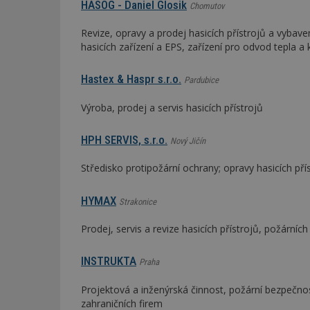
HASOG - Daniel Glosik
Chomutov
Revize, opravy a prodej hasicích přístrojů a vybav
Název
Provider
Pr
Název
Název
/
D
hasicích zařízení a EPS, zařízení pro odvod tepla a
Název
_hjSessionUser_1
Doména
test
.m
tu
_gid
CMID
Google
Hastex & Haspr s.r.o.
Pardubice
LLC
Gdyn
mobile
ww
.estav.cz
Výroba, prodej a servis hasicích přístrojů
_ga
TDID
Google
sssp_session
c
.e
LLC
.estav.cz
HPH SERVIS, s.r.o.
Nový Jičín
ui
VISITOR_INFO1_LI
cct
Středisko protipožární ochrany; opravy hasicích pří
_hjSession_170189
HYMAX
Strakonice
Gtest
uid
Prodej, servis a revize hasicích přístrojů, požárn
C
test_cookie
INSTRUKTA
Praha
bm2uu
cct
Projektová a inženýrská činnost, požární bezpečnost
id
zahraničních firem
ibbid