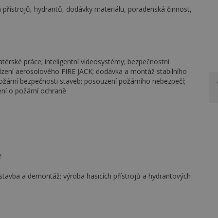
ch přístrojů, hydrantů, dodávky materiálu, poradenská činnost,
alatérské práce; inteligentní videosystémy; bezpečnostní
ízení aerosolového FIRE JACK; dodávka a montáž stabilního
ožární bezpečnosti staveb; posouzení požárního nebezpečí;
ení o požární ochraně
ě
ýstavba a demontáž; výroba hasicích přístrojů a hydrantových