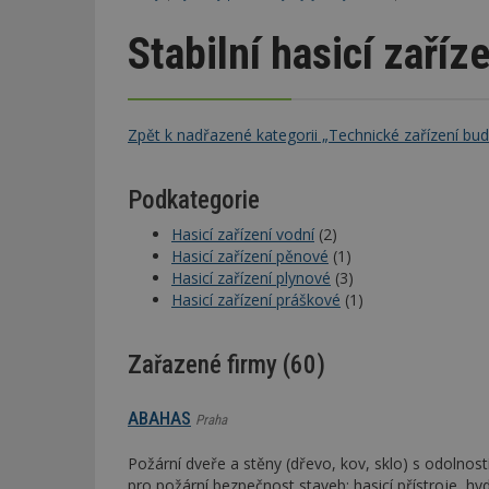
Stabilní hasicí zaříz
Zpět k nadřazené kategorii „Technické zařízení bu
Podkategorie
Hasicí zařízení vodní
(2)
Hasicí zařízení pěnové
(1)
Hasicí zařízení plynové
(3)
Hasicí zařízení práškové
(1)
Zařazené firmy (60)
ABAHAS
Praha
Požární dveře a stěny (dřevo, kov, sklo) s odolnos
pro požární bezpečnost staveb; hasicí přístroje, hyd