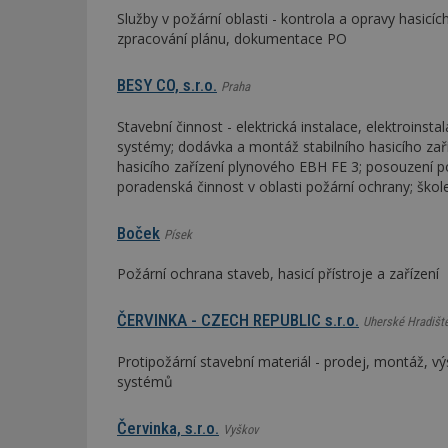
Služby v požární oblasti - kontrola a opravy hasicí
zpracování plánu, dokumentace PO
BESY CO, s.r.o.
Praha
Stavební činnost - elektrická instalace, elektroinst
systémy; dodávka a montáž stabilního hasicího zař
hasicího zařízení plynového EBH FE 3; posouzení p
poradenská činnost v oblasti požární ochrany; škol
Boček
Písek
Požární ochrana staveb, hasicí přístroje a zařízení
ČERVINKA - CZECH REPUBLIC s.r.o.
Uherské Hradišt
Protipožární stavební materiál - prodej, montáž, v
systémů
Červinka, s.r.o.
Vyškov