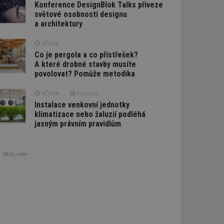
Konference DesignBlok Talks přiveze
světové osobnosti designu
a architektury
VČERA
Co je pergola a co přístřešek?
A které drobné stavby musíte
povolovat? Pomůže metodika
VČERA
Firemní
Instalace venkovní jednotky
klimatizace nebo žaluzií podléhá
jasným právním pravidlům
REKLAMA