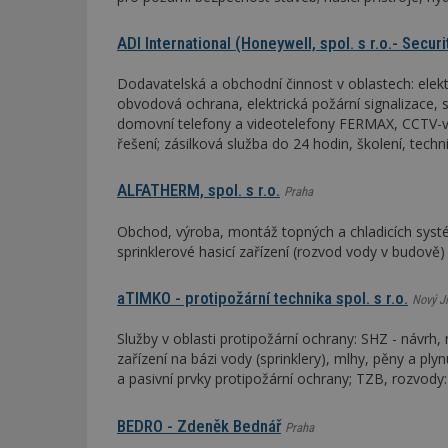
ADI International (Honeywell, spol. s r.o.- Securi
Dodavatelská a obchodní činnost v oblastech: ele
obvodová ochrana, elektrická požární signalizace, s
domovní telefony a videotelefony FERMAX, CCTV-v
řešení; zásilková služba do 24 hodin, školení, techn
ALFATHERM, spol. s r.o.
Praha
Obchod, výroba, montáž topných a chladicích systé
sprinklerové hasicí zařízení (rozvod vody v budově)
aTIMKO - protipožární technika spol. s r.o.
Nový Ji
Služby v oblasti protipožární ochrany: SHZ - návrh, r
zařízení na bázi vody (sprinklery), mlhy, pěny a plyn
a pasivní prvky protipožární ochrany; TZB, rozvody
BEDRO - Zdeněk Bednář
Praha