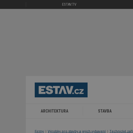
ESTAV.TV
ARCHITEKTURA
STAVBA
Firmy
|
Výrobky pro stavby a jejich vybavení
|
Technické zař