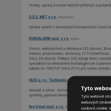
Prodej, opravy a revize hasicích přístrojů a požárn
D.S.D. MET s.r.o.
Plzeň-město
Výroba výtahů z dovezených komponentů; hasicí te
EUROALARM spol. s r.o.
Vyškov
Dovoz, velkoobchod a distribuce EZS (Visonic, Bosc
Fulleon, protectowire, Airsense); CCTV (EverFocus, 
DSC); PA (Bosch, Philips); SHZ (Ginge-Kerr); montážn
specialista na ohniodolné bezhalogenové a plamen n
kabelů zn. FIRETUF OHLS (FTZ) pro cedou střední a
FASS s.r.o., Technická ochrana objektů
Praha
Tyto webov
Montáž a servis - technická ochrana objektů: EZS,
systémy, plynová detekce, přístupové systémy; do
Tyto webové strán
webových stránek
fire-trend spol. s r.o.
Praha
souborů cookie.
V