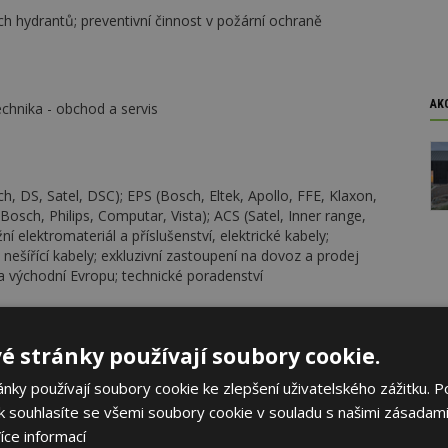
ích hydrantů; preventivní činnost v požární ochraně
AK
chnika - obchod a servis
h, DS, Satel, DSC); EPS (Bosch, Eltek, Apollo, FFE, Klaxon,
Bosch, Philips, Computar, Vista); ACS (Satel, Inner range,
í elektromateriál a příslušenství, elektrické kabely;
ešířící kabely; exkluzivní zastoupení na dovoz a prodej
 východní Evropu; technické poradenství
é stránky používají soubory cookie.
 EPS, hasební technika, požární prevence, BOZP, ozvučovací
voz ručních hasicích přístrojů NEURUPPIN
ky používají soubory cookie ke zlepšení uživatelského zážitku. P
 souhlasíte se všemi soubory cookie v souladu s našimi zásadami
íce informací