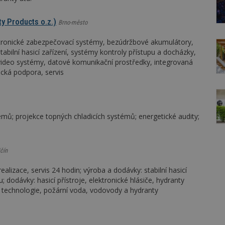
ty Products o.z.)
Brno-město
ktronické zabezpečovací systémy, bezúdržbové akumulátory,
tabilní hasicí zařízení, systémy kontroly přístupu a docházky,
ideo systémy, datové komunikační prostředky, integrovaná
ická podpora, servis
mů; projekce topných chladicích systémů; energetické audity;
čín
ealizace, servis 24 hodin; výroba a dodávky: stabilní hasicí
u; dodávky: hasicí přístroje, elektronické hlásiče, hydranty
: technologie, požární voda, vodovody a hydranty