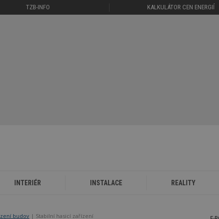
TZB-INFO
KALKULÁTOR CEN ENERGIÍ
INTERIÉR
INSTALACE
REALITY
ízení budov
| Stabilní hasicí zařízení
E-