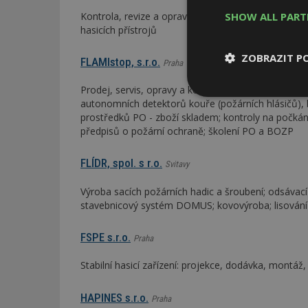
Kontrola, revize a opravy hasicích přístrojů; prodej 
SHOW ALL PAR
hasicích přístrojů
ZOBRAZIT P
FLAMIstop, s.r.o.
Praha
Prodej, servis, opravy a kontroly hasicích přístroj
Nezbytně
autonomních detektorů kouře (požárních hlásičů),
nutné soubor
prostředků PO - zboží skladem; kontroly na počkání
předpisů o požární ochraně; školení PO a BOZP
FLÍDR, spol. s r.o.
Svitavy
Výroba sacích požárních hadic a šroubení; odsávací
stavebnicový systém DOMUS; kovovýroba; lisování p
Nezbytně nutné s
Nezbytně nutné soubo
FSPE s.r.o.
Praha
Webové stránky nelz
Stabilní hasicí zařízení: projekce, dodávka, montáž
Název
_hjIncludedInPa
HAPINES s.r.o.
Praha