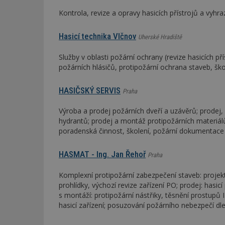
Kontrola, revize a opravy hasicích přístrojů a vyhr
_dc_gtm_UA-53599
Hasicí technika Vlčnov
Uherské Hradiště
Služby v oblasti požární ochrany (revize hasicích 
požárních hlásičů, protipožární ochrana staveb, šk
id
HASIČSKÝ SERVIS
Praha
_hjFirstSeen
Výroba a prodej požárních dveří a uzávěrů; prodej, r
hydrantů; prodej a montáž protipožárních materiá
poradenská činnost, školení, požární dokumentace
_hjAbsoluteSessi
HASMAT - Ing. Jan Řehoř
Praha
counter
Komplexní protipožární zabezpečení staveb: projek
prohlídky, výchozí revize zařízení PO; prodej: hasic
s montáží: protipožární nástřiky, těsnění prostupů 
hasicí zařízení; posuzování požárního nebezpečí dle 
__gfp_64b