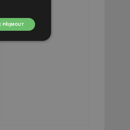
E PŘIJMOUT
Nezařazené
soubory
zařazené soubory
 a správa účtu.
aby informoval
zahrnut do