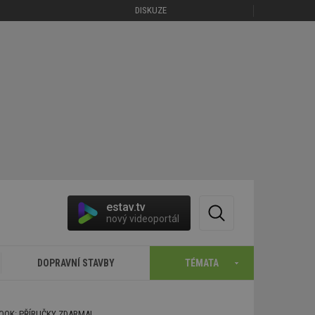
DISKUZE
estav.tv
nový videoportál
DOPRAVNÍ STAVBY
TÉMATA
BOOK: PŘÍRUČKY ZDARMA!