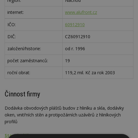
region:
Náchod
internet:
www.alufront.cz
IČO:
60912910
DIČ:
CZ60912910
založení/historie:
od r. 1996
počet zaměstnanců:
19
roční obrat:
119,2 mil. Kč za rok 2003
Činnost firmy
Dodávka obvodových plášťů budov z hliníku a skla, dodávky
oken, vnitřních stěn a protipožárních uzávěrů z hliníkových
profilů
Stavební činnost