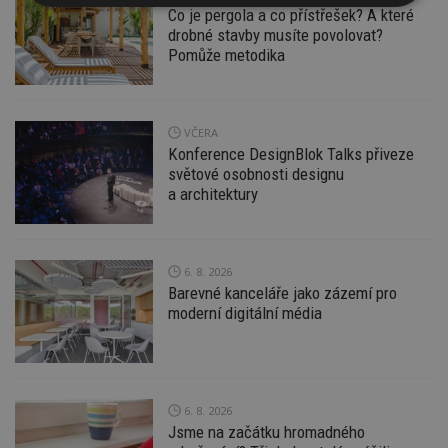
Nezbytně
Výkonové
Soubory
Co je pergola a co přístřešek? A které
nutné
soubory
cílení
drobné stavby musíte povolovat?
soubory
Pomůže metodika
Funkční soubory
Nezařazené
VČERA
soubory
Konference DesignBlok Talks přiveze
světové osobnosti designu
a architektury
6. 8. 2026
Nezbytně nutné soubory
Barevné kanceláře jako zázemí pro
Výkonové soubory
Soubory cílení
moderní digitální média
Funkční soubory
Nezařazené soubory
Nezbytně nutné soubory cookie umožňují základní
funkce webových stránek, jako je přihlášení
uživatele a správa účtu. Webové stránky nelze bez
6. 8. 2026
nezbytně nutných souborů cookie správně
Jsme na začátku hromadného
používat.