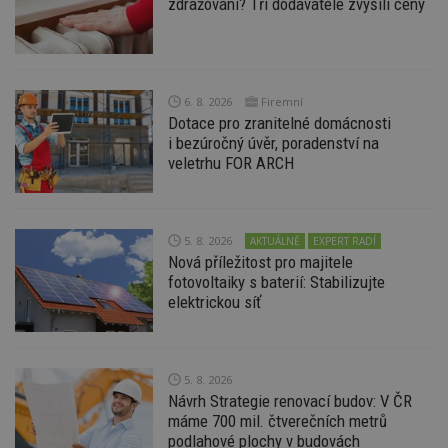
zdražování? Tři dodavatelé zvýšili ceny
Provider
/
Název
Vyprší
P
Doména
_hjIncludedInPageviewSample
2
T
Hotjar Ltd
minuty
co
www.estav.cz
na
6. 8. 2026
Firemní
ab
Ho
Dotace pro zranitelné domácnosti
zd
i bezúročný úvěr, poradenství na
ná
z
veletrhu FOR ARCH
vz
d
l
z
st
5. 8. 2026
AKTUÁLNĚ
EXPERT RADÍ
w
Nová příležitost pro majitele
_dc_gtm_UA-53599847-1
.estav.cz
53
T
fotovoltaiky s baterií: Stabilizujte
sekund
co
př
elektrickou síť
w
po
S
Go
da
5. 8. 2026
kó
Po
Návrh Strategie renovací budov: V ČR
lz
máme 700 mil. čtverečních metrů
z
podlahové plochy v budovách
nu