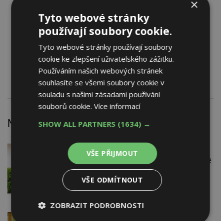
×
Obvodové stěny a stavební systémy
Tyto webové stránky
Vnitřní stěny a příčky
používají soubory cookie.
Příčky prosklené
Velkoplošné zasklení
Tyto webové stránky používají soubory
Povrchy vnějších stěn
cookie ke zlepšení uživatelského zážitku.
- nebezpečím požáru (požární bezpečnost staveb)
Používáním našich webových stránek
souhlasíte se všemi soubory cookie v
souladu s našimi zásadami používání
souborů cookie.
Více informací
Nejnovější články
SHOW ALL PARTNERS
(1634) →
VČERA
Firemní
VŠE PŘIJMOUT
Instalace venkovní jednotky klimatizace
nebo žaluzií podléhá jasným právním
pravidlům
VŠE ODMÍTNOUT
ZOBRAZIT PODROBNOSTI
VČERA
ESTAV DOPORUČUJE
AKTUÁLNĚ