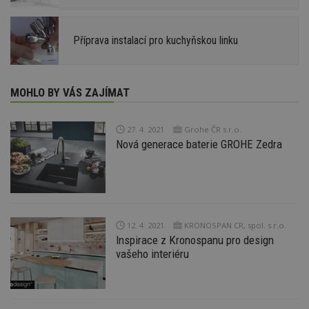
Příprava instalací pro kuchyňskou linku
MOHLO BY VÁS ZAJÍMAT
27. 4. 2021
Grohe ČR s.r.o.
Nová generace baterie GROHE Zedra
12. 4. 2021
KRONOSPAN CR, spol. s r.o.
Inspirace z Kronospanu pro design
vašeho interiéru