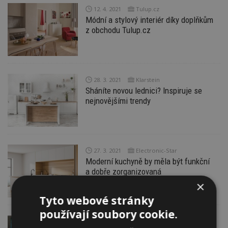
12. 4. 2021
Tulup.cz
Módní a stylový interiér díky doplňkům
z obchodu Tulup.cz
28. 3. 2021
Klarstein
Sháníte novou lednici? Inspiruje se
nejnovějšími trendy
27. 3. 2021
Electronic-Star
Moderní kuchyně by měla být funkční
a dobře zorganizovaná
×
Tyto webové stránky
používají soubory cookie.
29. 10. 2020