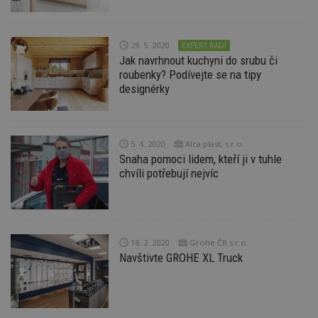
ab
Ho
zd
ná
29. 5. 2020
EXPERT RADÍ
z
vz
Jak navrhnout kuchyni do srubu či
d
roubenky? Podívejte se na tipy
l
designérky
z
st
w
_dc_gtm_UA-53599847-1
.estav.cz
53
T
sekund
co
5. 4. 2020
Alca plast, s.r.o.
př
Snaha pomoci lidem, kteří ji v tuhle
w
po
chvíli potřebují nejvíc
S
Go
da
kó
Po
lz
z
18. 2. 2020
Grohe ČR s.r.o.
nu
Navštivte GROHE XL Truck
be
sk
f
s
ná
je
kt