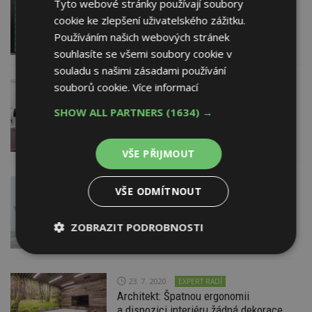
Tyto webové stránky používají soubory
Interiéry plné inspirace. Kuchyně,
koupelna i obývák s tipy od designérek
cookie ke zlepšení uživatelského zážitku.
Používáním našich webových stránek
souhlasíte se všemi soubory cookie v
souladu s našimi zásadami používání
souborů cookie.
Více informací
5. 10. 2020
HezkýNábytek.cz
Lámete si hlavu jak si vyskládat
SHOW ALL PARTNERS
(1634) →
kuchyni? Máme pro vás návrh, který se
vám zalíbí
VŠE PŘIJMOUT
12. 8. 2020
ABF, a.s.
VŠE ODMÍTNOUT
Nábytkářské odvětví představí své
novinky v říjnu na veletrhu FOR
INTERIOR
ZOBRAZIT PODROBNOSTI
Nezbytně
Výkonové
Soubory
nutné
soubory
cílení
soubory
23. 7. 2020
EXPERT RADÍ
Architekt: Špatnou ergonomii
a dispozici interiéru žádná dekorace