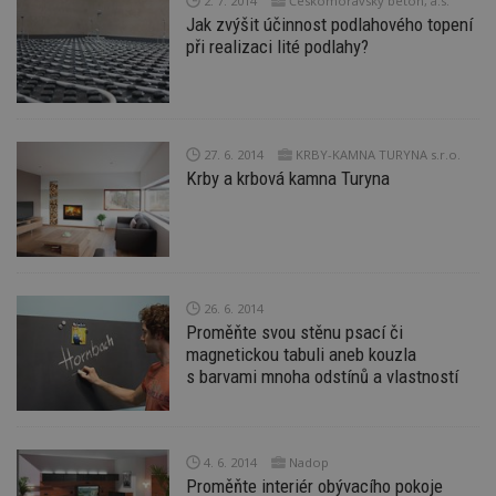
2. 7. 2014
Českomoravský beton, a.s.
d
Jak zvýšit účinnost podlahového topení
l
z
při realizaci lité podlahy?
st
w
_dc_gtm_UA-53599847-1
.estav.cz
53
T
sekund
co
př
w
27. 6. 2014
KRBY-KAMNA TURYNA s.r.o.
po
Krby a krbová kamna Turyna
S
Go
da
kó
Po
lz
z
nu
be
26. 6. 2014
sk
Proměňte svou stěnu psací či
f
magnetickou tabuli aneb kouzla
s
ná
s barvami mnoha odstínů a vlastností
je
kt
id
p
ú
An
4. 6. 2014
Nadop
Proměňte interiér obývacího pokoje
id
www.estav.cz
1 rok
T