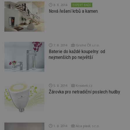
8. 8. 2014
EXPERT RADÍ
Nová řešení krbů a kamen
7. 8. 2014
Grohe ČR s.r.o.
Baterie do každé koupelny: od
nejmenších po největší
5. 8. 2014
Kreatek.cz
Žárovka pro netradiční poslech hudby
1. 8. 2014
Alca plast, s.r.o.