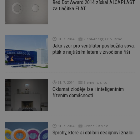
Red Dot Award 2014 získal ALCAPLAST
za tlačítka FLAT
31. 7. 2014
Ziehl-Abegg s.r.o. Brno
Jako vzor pro ventilátor posloužila sova,
pták s nejtišším letem v živočišné říši
31. 7. 2014
Siemens, s.r.o.
Oklamat zloděje lze i inteligentním
řízením domácnosti
31. 7. 2014
Grohe ČR s.r.o.
Sprchy, které si oblíbili designoví znalci