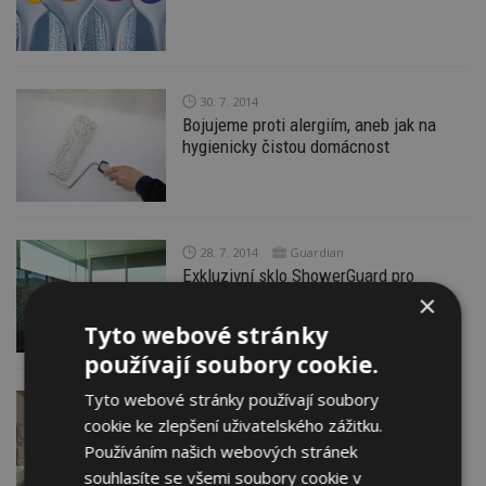
30. 7. 2014
Bojujeme proti alergiím, aneb jak na
hygienicky čistou domácnost
28. 7. 2014
Guardian
Exkluzivní sklo ShowerGuard pro
sprchové kouty a zástěny
×
Tyto webové stránky
používají soubory cookie.
Tyto webové stránky používají soubory
26. 7. 2014
SOLODOOR, a. s.
cookie ke zlepšení uživatelského zážitku.
Nový odstín lakovaných dveří
Používáním našich webových stránek
souhlasíte se všemi soubory cookie v