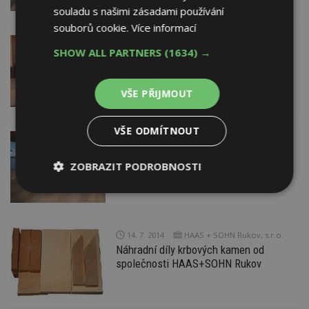
souladu s našimi zásadami používání
souborů cookie.
Více informací
16. 7. 2014
SHOW ALL PARTNERS
(1634) →
Mramor – luxusní materiál pro každou
zahradu
VŠE PŘIJMOUT
VŠE ODMÍTNOUT
15. 7. 2014
Kratochvíl parket profi, s.r.o.
Harmonická kolekce dřevěných podlah
ZOBRAZIT PODROBNOSTI
Kährs Capital s názvy hlavních měst
Nezbytně
Výkonové
Soubory
nutné
soubory
cílení
soubory
14. 7. 2014
HAAS + SOHN Rukov, s.r.o.
Náhradní díly krbových kamen od
společnosti HAAS+SOHN Rukov
Funkční soubory
Nezařazené
soubory