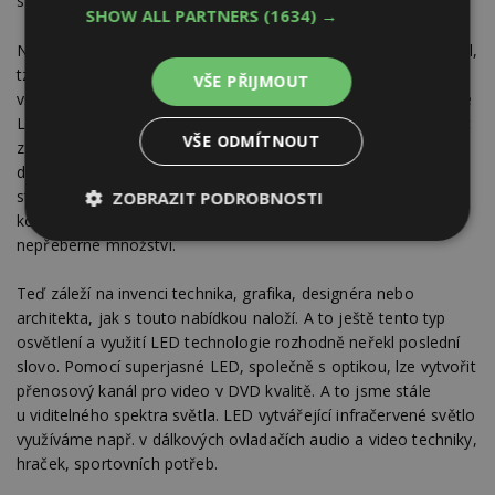
s původní.
SHOW ALL PARTNERS
(1634) →
Nebo využijeme různých možností tvarových (polokoule, kužel,
tzv. kukuřice) i technických, včetně potřebného chlazení. To
VŠE PŘIJMOUT
vše v provedení s paticemi, jaké si trh žádá. Osvětlení osazené
LED může vypadat stejně jako běžné osvětlení a nevybočovat
VŠE ODMÍTNOUT
z užitého standardu, může být imitací retro osvětlení, ale taky
dokáže vyniknout neotřelým moderním designem. Chcete
stěnu „posypat“ množstvím drobounkých světýlek nebo světlo
ZOBRAZIT PODROBNOSTI
koncentrovat do úzkého svazku? Možností a řešení je
Nezbytně
Výkonové
Soubory
nepřeberné množství.
nutné
soubory
cílení
soubory
Teď záleží na invenci technika, grafika, designéra nebo
architekta, jak s touto nabídkou naloží. A to ještě tento typ
osvětlení a využití LED technologie rozhodně neřekl poslední
Funkční soubory
Nezařazené
slovo. Pomocí superjasné LED, společně s optikou, lze vytvořit
soubory
přenosový kanál pro video v DVD kvalitě. A to jsme stále
u viditelného spektra světla. LED vytvářející infračervené světlo
využíváme např. v dálkových ovladačích audio a video techniky,
hraček, sportovních potřeb.