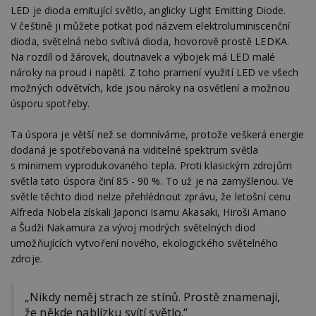
LED je dioda emitující světlo, anglicky Light Emitting Diode.
V češtině ji můžete potkat pod názvem elektroluminiscenční
dioda, světelná nebo svítivá dioda, hovorově prostě LEDKA.
Na rozdíl od žárovek, doutnavek a výbojek má LED malé
nároky na proud i napětí. Z toho pramení využití LED ve všech
možných odvětvích, kde jsou nároky na osvětlení a možnou
úsporu spotřeby.
Ta úspora je větší než se domníváme, protože veškerá energie
dodaná je spotřebovaná na viditelné spektrum světla
s minimem vyprodukovaného tepla. Proti klasickým zdrojům
světla tato úspora činí 85 - 90 %. To už je na zamyšlenou. Ve
světle těchto diod nelze přehlédnout zprávu, že letošní cenu
Alfreda Nobela získali Japonci Isamu Akasaki, Hiroši Amano
a Šudži Nakamura za vývoj modrých světelných diod
umožňujících vytvoření nového, ekologického světelného
zdroje.
„Nikdy neměj strach ze stínů. Prostě znamenají,
že někde nablízku svítí světlo.“