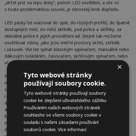
„držet prst na tepu doby“, potom LED osvětlení, a vše co
s touto problematikou souvisí, je obrovský krok dopředu.
LED pásky lze vsazovat do spár, do různých profilů, do špatně
dostupných míst, do rohů skříněk, pod police a skříňky, za
skleněné police k jejich prosvětlení ad. Stejně tak můžeme
osvětlovat místa, jako jsou vnitřní prostory skříní, skříněk
i zásuvek. Vše lze spínat klasickým vypínačem, manuálně nebo
dálkovým ovládáním, časovačem, skříňovým spínačem, nebo
vše řídit přes domácí PC.
×
Tyto webové stránky
Pásky používané na spodním líci zábradlí, v hraně schodnice,
používají soubory cookie.
nástěnná designová světýlka osvětlující stupně schodiště,
světla zabudovaná v dlažbě, zvyšují komfort, bezpečnost
Tyto webové stránky používají soubory
i osobitost vašeho interiéru. S touto technologií dokážeme
cookie ke zlepšení uživatelského zážitku.
dostatečně rozsvítit prostor pro práci, ale taky navodit
Používáním našich webových stránek
atmosféru pro relaxaci, intimní osvětlení nebo osvětlení
souhlasíte se všemi soubory cookie v
k posezení s návštěvou. Do osvětlení, kde klasickou žárovku
souladu s našimi zásadami používání
nahrazujeme žárovkou LED (žárovka je tvořena SMD
souborů cookie.
Více informací
diodami), lze využít žárovku, která vypadá takřka shodně