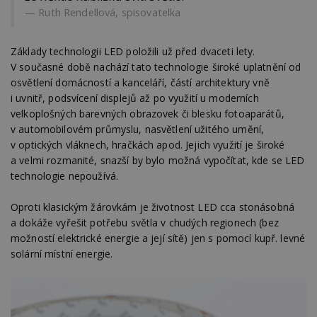
Ruth Rendellová, spisovatelka
Základy technologii LED položili už před dvaceti lety.
V současné době nachází tato technologie široké uplatnění od
osvětlení domácností a kanceláří, částí architektury vně
i uvnitř, podsvícení displejů až po využití u moderních
velkoplošných barevných obrazovek či blesku fotoaparátů,
v automobilovém průmyslu, nasvětlení užitého umění,
v optických vláknech, hračkách apod. Jejich využití je široké
a velmi rozmanité, snazší by bylo možná vypočítat, kde se LED
technologie nepoužívá.
Oproti klasickým žárovkám je životnost LED cca stonásobná
a dokáže vyřešit potřebu světla v chudých regionech (bez
možností elektrické energie a její sítě) jen s pomocí kupř. levné
solární místní energie.