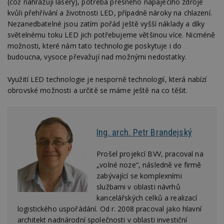
(což nahrazují lasery), potřeba přesného napájecího zdroje
w
kvůli přehřívání a životnosti LED, případně nároky na chlazení.
_dc_gtm_UA-53599847-1
.estav.cz
53
T
Nezanedbatelné jsou zatím pořád ještě vyšší náklady a díky
sekund
co
př
světelnému toku LED jich potřebujeme většinou více. Nicméně
w
po
možnosti, které nám tato technologie poskytuje i do
S
budoucna, vysoce převažují nad možnými nedostatky.
Go
da
kó
Využití LED technologie je nesporně technologií, která nabízí
Po
lz
obrovské možnosti a určitě se máme ještě na co těšit.
z
nu
be
sk
f
s
Ing. arch. Petr Brandejský
ná
je
kt
Prošel projekcí BVV, pracoval na
id
p
„volné noze“, následně ve firmě
ú
zabývající se komplexními
An
službami v oblasti návrhů
id
www.estav.cz
1 rok
T
kancelářských celků a realizací
co
po
logistického uspořádání. Od r. 2008 pracoval jako hlavní
vy
architekt nadnárodní společnosti v oblasti investiční
se