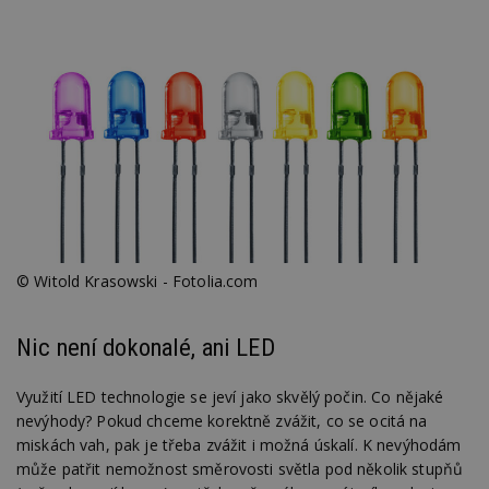
Nezbytně nutné soubory
Výkonové soubory
Soubory cílení
Funkční soubory
Nezařazené soubory
Nezbytně nutné soubory cookie umožňují základní
funkce webových stránek, jako je přihlášení
uživatele a správa účtu. Webové stránky nelze bez
nezbytně nutných souborů cookie správně
používat.
Provider
/
Název
Vyprší
P
Doména
© Witold Krasowski - Fotolia.com
_hjIncludedInPageviewSample
2
T
Hotjar Ltd
minuty
co
www.estav.cz
na
ab
Nic není dokonalé, ani LED
Ho
zd
ná
Využití LED technologie se jeví jako skvělý počin. Co nějaké
z
vz
nevýhody? Pokud chceme korektně zvážit, co se ocitá na
d
miskách vah, pak je třeba zvážit i možná úskalí. K nevýhodám
l
z
může patřit nemožnost směrovosti světla pod několik stupňů
st