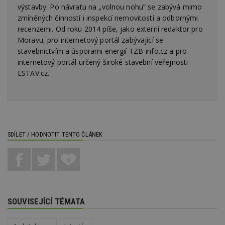
výstavby. Po návratu na „volnou nohu“ se zabývá mimo
_hjFirstSeen
29
S
Hotjar Ltd
zmíněných činností i inspekcí nemovitostí a odbornými
minut
je
.estav.cz
54
ab
recenzemi. Od roku 2014 píše, jako externí redaktor pro
sekund
sl
ce
Moravu, pro internetový portál zabývající se
pr
stavebnictvím a úsporami energií TZB-info.cz a pro
po
N
internetový portál určený široké stavební veřejnosti
ž
ESTAV.cz.
id
i
_hjAbsoluteSessionInProgress
29
S
Hotjar Ltd
minut
je
.estav.cz
54
ab
sekund
sl
ce
pr
SDÍLET / HODNOTIT TENTO ČLÁNEK
po
N
ž
id
0
i
counter
www.estav.cz
29
T
minut
co
53
po
SOUVISEJÍCÍ TÉMATA
sekund
vy
se
__gfp_64b
1 rok
Je
Google LLC