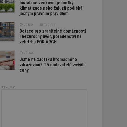
Instalace venkovní jednotky
klimatizace nebo žaluzií podléhá
jasným právním pravidlům
VČERA
Firemní
Dotace pro zranitelné domácnosti
i bezúročný úvěr, poradenství na
veletrhu FOR ARCH
VČERA
Jsme na začátku hromadného
zdražování? Tři dodavatelé zvýšili
ceny
REKLAMA