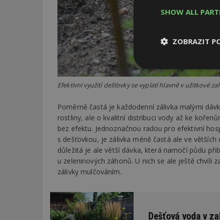
SHOW ALL PAR
ZOBRAZIT P
Nezbytně
nutné soubor
Efektivní využití dešťovky se vyplatí hlavně v užitkové z
Poměrně častá je každodenní zálivka malými dávk
rostliny, ale o kvalitní distribuci vody až ke koř
bez efektu. Jednoznačnou radou pro efektivní hos
s dešťovkou, je zálivka méně častá ale ve větších d
Nezbytně nutné s
důležitá je ale větší dávka, která namočí půdu při
u zeleninových záhonů. U nich se ale ještě chvíli
Nezbytně nutné soubo
zálivky mulčováním.
Webové stránky nelz
Název
_hjIncludedInPa
Dešťová voda v za