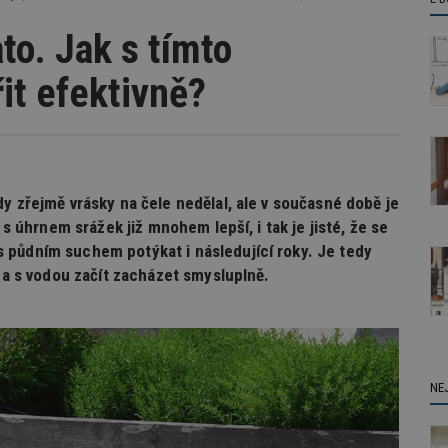
to. Jak s tímto
it efektivně?
y zřejmě vrásky na čele nedělal, ale v současné době je
 s úhrnem srážek již mnohem lepší, i tak je jisté, že se
 půdním suchem potýkat i následující roky. Je tedy
t a s vodou začít zacházet smysluplně.
NE