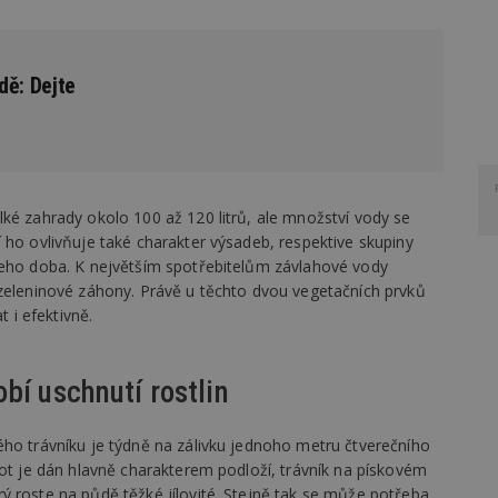
dě: Dejte
ké zahrady okolo 100 až 120 litrů, ale množství vody se
 ho ovlivňuje také charakter výsadeb, respektive skupiny
jeho doba. K největším spotřebitelům závlahové vody
 zeleninové záhony. Právě u těchto dvou vegetačních prvků
t i efektivně.
bí uschnutí rostlin
ého trávníku je týdně na zálivku jednoho metru čtverečního
not je dán hlavně charakterem podloží, trávník na pískovém
ý roste na půdě těžké jílovité. Stejně tak se může potřeba