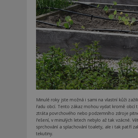
Minulé roky jste možná i sami na vlastní kůži zaži
řadu obcí. Tento zákaz mohou vydat kromě obcí ta
ztráta povrchového nebo podzemního zdroje pitné v
řešení, v minulých letech nebylo až tak vzácné. V
sprchování a splachování toalety, ale i tak patří
tekutiny.