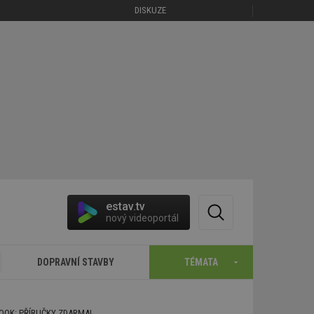
DISKUZE
estav.tv
nový videoportál
DOPRAVNÍ STAVBY
TÉMATA
BOOK: PŘÍRUČKY ZDARMA!