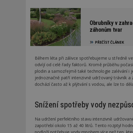
Obrubníky v zahra
záhonům tvar
PŘEČÍST ČLÁNEK
Během léta při zálivce spotřebujeme u středně vel
odvíjí od celé řady faktorů. Kromě průběhu počasí
plodin a samozřejmě také technologie zalévání i 
jednoznačně patří intenzivně udržovaný trávník a
dochází často až k plýtvání s vodou, ale lze to děla
Snížení spotřeby vody nezpůso
Na udržení perfektního stavu intenzivně udržovan
zapotřebí okolo 15 až 40 litrů. Tento rozptyl hod
podloží potřebuje vody mnohem více než ten, kter