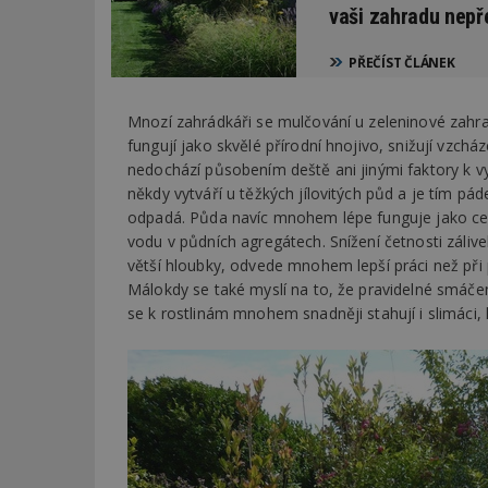
vaši zahradu nepř
_dc_gtm_UA-53599
PŘEČÍST ČLÁNEK
Mnozí zahrádkáři se mulčování u zeleninové zahra
fungují jako skvělé přírodní hnojivo, snižují vzchá
id
nedochází působením deště ani jinými faktory k v
někdy vytváří u těžkých jílovitých půd a je tím p
_hjFirstSeen
odpadá. Půda navíc mnohem lépe funguje jako cele
vodu v půdních agregátech. Snížení četnosti záliv
větší hloubky, odvede mnohem lepší práci než při 
Málokdy se také myslí na to, že pravidelné smáčení 
_hjAbsoluteSessi
se k rostlinám mnohem snadněji stahují i slimáci,
counter
__gfp_64b