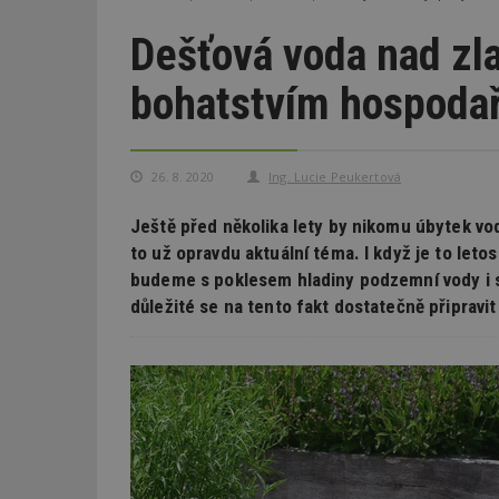
Dešťová voda nad zla
bohatstvím hospodař
26. 8. 2020
Ing. Lucie Peukertová
Ještě před několika lety by nikomu úbytek vod
to už opravdu aktuální téma. I když je to letos
budeme s poklesem hladiny podzemní vody i s
důležité se na tento fakt dostatečně připravi