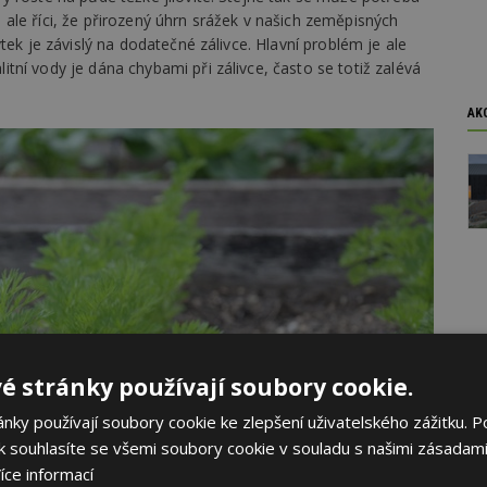
dá ale říci, že přirozený úhrn srážek v našich zeměpisných
tek je závislý na dodatečné zálivce. Hlavní problém je ale
ní vody je dána chybami při zálivce, často se totiž zalévá
AK
é stránky používají soubory cookie.
ky používají soubory cookie ke zlepšení uživatelského zážitku. P
 souhlasíte se všemi soubory cookie v souladu s našimi zásadami
íce informací