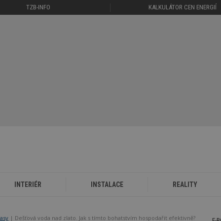
TZB-INFO
KALKULÁTOR CEN ENERGIÍ
INTERIÉR
INSTALACE
REALITY
rasy
Dešťová voda nad zlato. Jak s tímto bohatstvím hospodařit efektivně?
E-