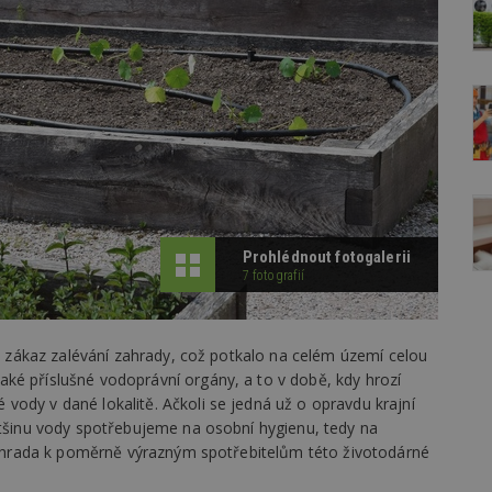
Prohlédnout fotogalerii
7 fotografií
li zákaz zalévání zahrady, což potkalo na celém území celou
ké příslušné vodoprávní orgány, a to v době, kdy hrozí
ody v dané lokalitě. Ačkoli se jedná už o opravdu krajní
ětšinu vody spotřebujeme na osobní hygienu, tedy na
 zahrada k poměrně výrazným spotřebitelům této životodárné