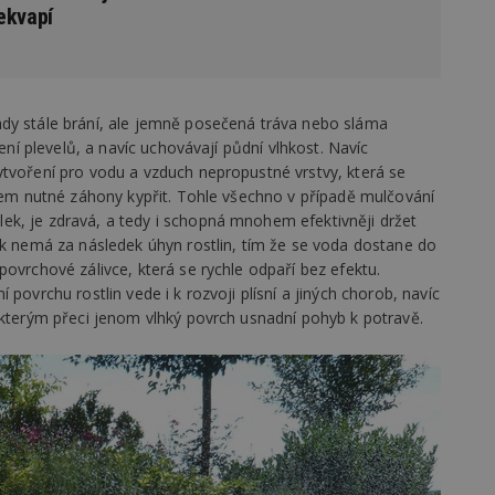
vzorkování dat definovaného limitem z
ekvapí
vašeho webu.
847-1
.estav.cz
53
Tento soubor cookie je přidružen k w
sekund
Správce značek Google k načtení dalšíc
stránku. Pokud je použit, lze jej považ
nutný, protože bez něj jiné skripty ne
správně. Konec názvu je jedinečné číslo
dy stále brání, ale jemně posečená tráva nebo sláma
identifikátorem přidruženého účtu Goog
zení plevelů, a navíc uchovávají půdní vlhkost. Navíc
www.estav.cz
1 rok
Tento soubor cookie se používá k vytvá
ytvoření pro vodu a vzduch nepropustné vrstvy, která se
uživatele
ádem nutné záhony kypřit. Tohle všechno v případě mulčování
29
Soubor cookie je nastaven tak, aby Hot
Hotjar Ltd
k, je zdravá, a tedy i schopná mnohem efektivněji držet
minut
začátek cesty uživatele pro celkový poče
.estav.cz
ek nemá za následek úhyn rostlin, tím že se voda dostane do
54
Neobsahuje žádné identifikovatelné in
sekund
povrchové zálivce, která se rychle odpaří bez efektu.
povrchu rostlin vede i k rozvoji plísní a jiných chorob, navíc
onInProgress
29
Soubor cookie je nastaven tak, aby Hot
Hotjar Ltd
minut
začátek cesty uživatele pro celkový poče
.estav.cz
 kterým přeci jenom vlhký povrch usnadní pohyb k potravě.
54
Neobsahuje žádné identifikovatelné in
sekund
www.estav.cz
29
Tento soubor cookie se používá k vytvá
minut
uživatele
53
sekund
1 rok
Jedná se o soubor cookie, který slouží k
Google LLC
dalších souborů cookie návštěvníkem 
.estav.cz