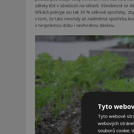
zálivky lišit v závislosti na oblasti. Všeobecně se 
šířkách pokryje asi tak 30 % celkové spotřeby, zby
v tom, že tato mnohdy až nadměrná spotřeba kvalit
v nesprávnou dobu i nevhodnou dávkou.
Tyto webov
Tyto webové strán
webových stránek
souborů cookie.
V