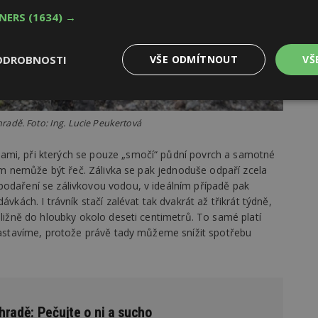
TNERS
(1634) →
ODROBNOSTI
VŠE ODMÍTNOUT
VŠ
Výkonové
Soubory cílení
Funkční
y
soubory
soubory
ahradě. Foto: Ing. Lucie Peukertová
ami, při kterých se pouze „smočí“ půdní povrch a samotné
enům nemůže být řeč. Zálivka se pak jednoduše odpaří zcela
podaření se zálivkovou vodou, v ideálním případě pak
ávkách. I trávník stačí zalévat tak dvakrát až třikrát týdně,
oubory
Výkonové soubory
Soubory cílení
Funkční soubory
Ne
bližně do hloubky okolo deseti centimetrů. To samé platí
 zastavíme, protože právě tady můžeme snížit spotřebu
ry cookie umožňují základní funkce webových stránek, jako je přihlášení uživatele
e bez nezbytně nutných souborů cookie správně používat.
Provider
/
Vyprší
Popis
Doména
geviewSample
2
Tento soubor cookie je nastaven tak, 
Hotjar Ltd
hradě: Pečujte o ni a sucho
minuty
Hotjar o tom, zda je tento návštěvník 
www.estav.cz