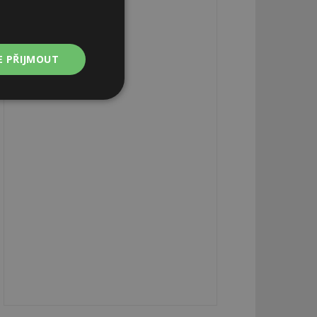
E PŘIJMOUT
Nezařazené
soubory
zařazené soubory
 a správa účtu.
aby informoval
zahrnut do