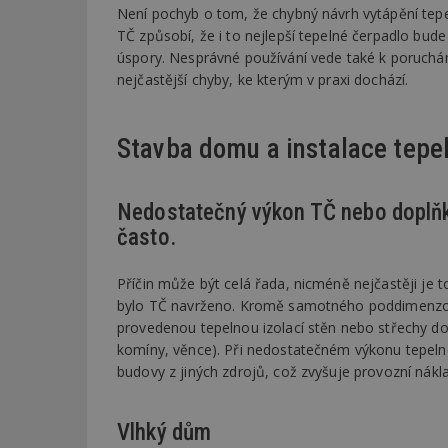
Není pochyb o tom, že chybný návrh vytápění te
TČ způsobí, že i to nejlepší tepelné čerpadlo bud
úspory. Nesprávné používání vede také k poruchám 
nejčastější chyby, ke kterým v praxi dochází.
Stavba domu a instalace tepe
Nedostatečný výkon TČ nebo doplňkov
často.
Příčin může být celá řada, nicméně nejčastěji je 
bylo TČ navrženo. Kromě samotného poddimenzov
provedenou tepelnou izolací stěn nebo střechy do
komíny, věnce). Při nedostatečném výkonu tepeln
budovy z jiných zdrojů, což zvyšuje provozní nák
Vlhký dům