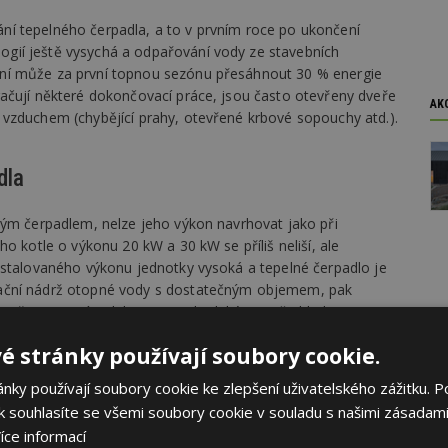
í tepelného čerpadla, a to v prvním roce po ukončení
gií ještě vysychá a odpařování vody ze stavebních
ní může za první topnou sezónu přesáhnout 30 % energie
ačují některé dokončovací práce, jsou často otevřeny dveře
AK
vzduchem (chybějící prahy, otevřené krbové sopouchy atd.).
dla
ným čerpadlem, nelze jeho výkon navrhovat jako při
o kotle o výkonu 20 kW a 30 kW se příliš neliší, ale
nstalovaného výkonu jednotky vysoká a tepelné čerpadlo je
ační nádrž otopné vody s dostatečným objemem, pak
 přestoupením tlaku na vysokotlaké straně chladiva.
é stránky používají soubory cookie.
da
ky používají soubory cookie ke zlepšení uživatelského zážitku. P
 souhlasíte se všemi soubory cookie v souladu s našimi zásadami
íce informací
ky