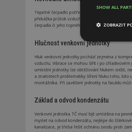
SHOW ALL PAR
Tepelné čerpadlo potřebuje pro svůj provoz velk
překážka průtok vzduchu omezí a mohou se vysky
ZOBRAZIT P
čerpadla či jeho topného faktoru.
Hlučnost venkovní jednotky
Nezbytně
nutné soubor
Hluk venkovní jednotky pochází zejména z kompre
vzduchu. Vibrace se mohou šířit i po chladivovém
umístění jednotky lze obtěžování hlukem snížit, 
a znalostech problematiky šíření hluku toho, kdo 
montážníka. Při zavěšení jednotky na fasádu může
Nezbytně nutné s
Základ a odvod kondenzátu
Nezbytně nutné soubo
Webové stránky nelz
Venkovní jednotka TČ musí být umístěna na pevné
Název
myslet na odvod kondenzátu, nejlépe do štěrkov
kanalizace, je třeba řešit ochranu svodu proti za
_hjIncludedInPa