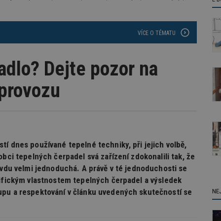
VÍCE O TÉMATU
adlo? Dejte pozor na
 provozu
í dnes používané tepelné techniky, při jejich volbě,
bci tepelných čerpadel svá zařízení zdokonalili tak, že
avdu velmi jednoduchá. A právě v té jednoduchosti se
cifickým vlastnostem tepelných čerpadel a výsledek
upu a respektování v článku uvedených skutečností se
NE