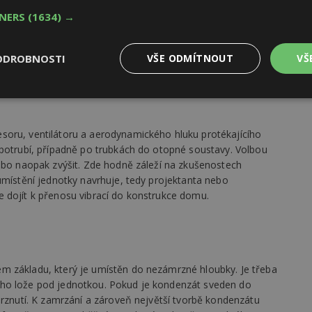
TNERS
(1634) →
ý průtok venkovního vzduchu. Nevhodné umístění nebo
tnout problémy s odtáváním, se snížením výkonu tepelného
ODROBNOSTI
VŠE ODMÍTNOUT
VŠ
Výkonové
Soubory cílení
Funkční
y
soubory
soubory
soru, ventilátoru a aerodynamického hluku protékajícího
 potrubí, případně po trubkách do otopné soustavy. Volbou
nebo naopak zvýšit. Zde hodně záleží na zkušenostech
umístění jednotky navrhuje, tedy projektanta nebo
 dojít k přenosu vibrací do konstrukce domu.
oubory
Výkonové soubory
Soubory cílení
Funkční soubory
Ne
ry cookie umožňují základní funkce webových stránek, jako je přihlášení uživatele
e bez nezbytně nutných souborů cookie správně používat.
Provider
/
m základu, který je umístěn do nezámrzné hloubky. Je třeba
Vyprší
Popis
Doména
ého lože pod jednotkou. Pokud je kondenzát sveden do
mrznutí. K zamrzání a zároveň největší tvorbě kondenzátu
geviewSample
2
Tento soubor cookie je nastaven tak, 
Hotjar Ltd
minuty
Hotjar o tom, zda je tento návštěvník 
www.estav.cz