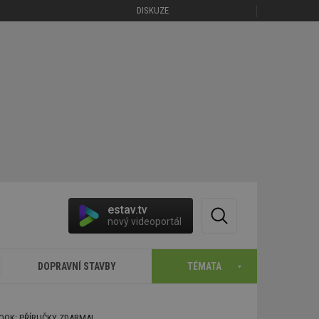
DISKUZE
estav.tv
nový videoportál
DOPRAVNÍ STAVBY
TÉMATA
BOOK: PŘÍRUČKY ZDARMA!