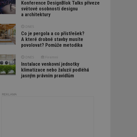
Konference DesignBlok Talks přiveze
světové osobnosti designu
a architektury
DNES
Co je pergola a co přístřešek?
A které drobné stavby musíte
povolovat? Pomůže metodika
DNES
Firemní
Instalace venkovní jednotky
klimatizace nebo žaluzií podléhá
jasným právním pravidlům
REKLAMA