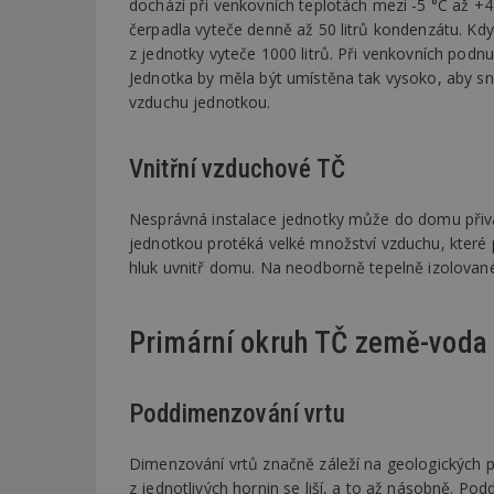
dochází při venkovních teplotách mezi -5 °C až 
čerpadla vyteče denně až 50 litrů kondenzátu. Když
z jednotky vyteče 1000 litrů. Při venkovních podnu
_dc_gtm_UA-53599
Jednotka by měla být umístěna tak vysoko, aby sn
vzduchu jednotkou.
Vnitřní vzduchové TČ
id
_hjFirstSeen
Nesprávná instalace jednotky může do domu přivá
jednotkou protéká velké množství vzduchu, kter
hluk uvnitř domu. Na neodborně tepelně izolovan
_hjAbsoluteSessi
Primární okruh TČ země-voda
counter
Poddimenzování vrtu
__gfp_64b
Dimenzování vrtů značně záleží na geologických 
z jednotlivých hornin se liší, a to až násobně. 