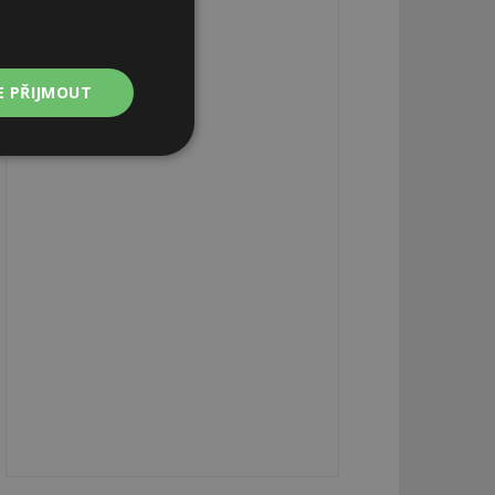
E PŘIJMOUT
Nezařazené
soubory
zařazené soubory
 a správa účtu.
aby informoval
zahrnut do