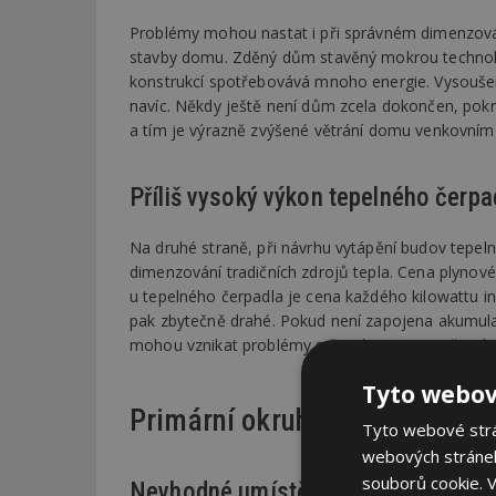
Problémy mohou nastat i při správném dimenzován
stavby domu. Zděný dům stavěný mokrou technolo
konstrukcí spotřebovává mnoho energie. Vysouše
navíc. Někdy ještě není dům zcela dokončen, pokr
a tím je výrazně zvýšené větrání domu venkovním 
Příliš vysoký výkon tepelného čerpa
Na druhé straně, při návrhu vytápění budov tepel
dimenzování tradičních zdrojů tepla. Cena plynovéh
u tepelného čerpadla je cena každého kilowattu i
pak zbytečně drahé. Pokud není zapojena akumul
mohou vznikat problémy s častými starty a častým
Tyto webov
Primární okruh TČ vzduch-vo
Tyto webové strán
webových stránek
souborů cookie.
V
Nevhodné umístění venkovní jednot