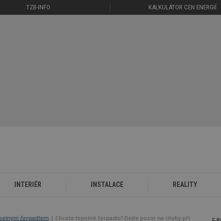
TZB-INFO
KALKULÁTOR CEN ENERGIÍ
INTERIÉR
INSTALACE
REALITY
epelným čerpadlem
Chcete tepelné čerpadlo? Dejte pozor na chyby při
E-