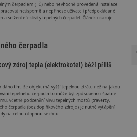
pelným čerpadlem (TČ) nebo nevhodně provedená instalace
e pracovat neúsporně a nepřinese uživateli předpokládané
a snížení efektivity tepelných čerpadel. Článek ukazuje
lného čerpadla
ý zdroj tepla (elektrokotel) běží příliš
to dáno tím, že objekt má vyšší tepelnou ztrátu než na jakou
ání tepelného čerpadla to může být způsobeno i špatně
mu, včetně podcenění vlivu tepelných mostů (traverzy,
ého čerpadla (bez doplňkového zdroje) je nutné vytápění
lady na celou otopnou sezónu.