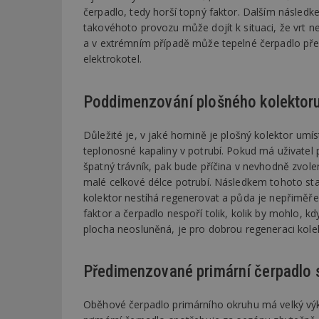
čerpadlo, tedy horší topný faktor. Dalším následk
takovéhoto provozu může dojít k situaci, že vrt
Název
Provider
Pr
Název
a v extrémním případě může tepelné čerpadlo přes
Název
/
D
Název
_hjSessionUser_1
elektrokotel.
Doména
test
.m
tu
_gid
CMID
Google
LLC
Gdyn
mobile
ww
Poddimenzování plošného kolektor
.estav.cz
_ga
TDID
Google
sssp_session
c
.e
LLC
Důležité je, v jaké hornině je plošný kolektor umí
.estav.cz
teplonosné kapaliny v potrubí. Pokud má uživatel
ui
VISITOR_INFO1_LI
špatný trávník, pak bude příčina v nevhodně zvol
cct
malé celkové délce potrubí. Následkem tohoto st
_hjSession_170189
kolektor nestíhá regenerovat a půda je nepřiměřen
Gtest
faktor a čerpadlo nespoří tolik, kolik by mohlo, k
uid
plocha neosluněná, je pro dobrou regeneraci kolek
C
test_cookie
Předimenzované primární čerpadlo 
bm2uu
cct
Oběhové čerpadlo primárního okruhu má velký výko
id
ibbid