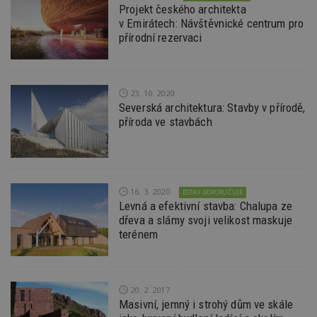
Projekt českého architekta
požadavku na
uid
.adform.net
2 měsíce
Tento 
stránku na webu
v Emirátech: Návštěvnické centrum pro
cookie
a slouží k
jednoz
přírodní rezervaci
výpočtu údajů o
přiřaz
návštěvnících,
strojo
relacích a
genero
kampaních pro
uživate
analytické
shrom
přehledy webů.
údaje o
23. 10. 2020
na web
Severská architektura: Stavby v přírodě,
data m
příroda ve stavbách
odeslá
analýze
třetí s
test_cookie
14 minut
Tento 
Google LLC
54 sekund
cookie
.doubleclick.net
společ
Double
16. 3. 2020
ESTAV DOPORUČUJE
(kterou
Levná a efektivní stavba: Chalupa ze
společ
dřeva a slámy svoji velikost maskuje
Google
zjistila
terénem
prohlí
návště
webu 
soubor
20. 2. 2017
id
.m6r.eu
2 měsíce 4
Tento 
týdny
cookie
Masivní, jemný i strohý dům ve skále
používá