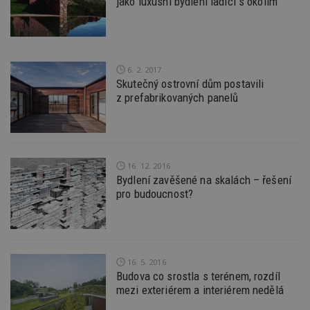
jako luxusní bydlení ladící s okolím
analýz
optima
reklam
kampan
Double
Google
Suite
6. 2. 2017
tuuid
.bidswitch.net
1 rok
Tento 
Skutečný ostrovní dům postavili
cookie
z prefabrikovaných panelů
hlavně
bidswit
aby by
reklam
pro ná
webu
relevan
16. 12. 2016
Bydlení zavěšené na skalách – řešení
sid
.seznam.cz
4 týdny 2
Toto j
dny
běžný 
pro budoucnost?
soubor
ale po
naleze
soubor
relace
pravd
použit 
16. 5. 2016
správu
Budova co srostla s terénem, rozdíl
relace.
mezi exteriérem a interiérem nedělá
tuuid
.creative-
1 rok 3
Tento 
serving.com
týdny
cookie