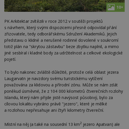
10×
PK Arkitektar zvítězili v roce 2012 v soutěži projektů
s návrhem, který svými dispozicemi přesně odpovídal přání
zřizovatele, tedy odborářskému Sdružení Akademiků. Jejich
představu o klidné a nerušené rodinné dovolené v soukromí
totiž plán na "skrytou zástavbu" beze zbytku naplnil, a mimo
jiné sesbíral i kladné body za udržitelnost a celkové ekologické
pojetí.
To bylo nakonec zvláště důležité, protože celá oblast jezera
Laugarvatn je navzdory svému turistickému vytížení
považována za klidovou a přírodní zónu. Může se nám zdát
poněkud úsměvné, že z 104 000 kilometrů čtverečních rozlohy
Islandu, který nám přijde jistě navýsost působivý, bylo za
cílovou lokalitu vybráno právě "jezero", které je mělké
a rozlohou nepřesahuje ani čtyři kilometry čtvereční.
2
Místní na něj (a také na sousední 13 km
jezero Apatvan) ale