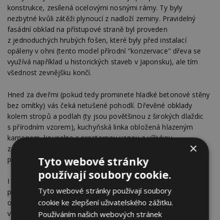
konstrukce, zesílená ocelovými nosnými rámy. Ty byly
nezbytné kvůli zátěži plynoucí z nadloží zeminy. Pravidelný
fasádní obklad na přístupové straně byl proveden
z jednoduchých hrubých fošen, které byly před instalací
opáleny v ohni (tento model přírodní "konzervace" dřeva se
využívá například u historických staveb v Japonsku), ale tím
všednost zevnějšku končí.
Hned za dveřmi (pokud tedy prominete hladké betonové stěny
bez omítky) vás čeká netušené pohodlí. Dřevěné obklady
kolem stropů a podlah (ty jsou povětšinou z širokých dlaždic
s přírodním vzorem), kuchyňská linka obložená hlazeným
kamenem, koupelna s prostornou vanou a vířivkou,
×
zásobovaná jak jinak než vodou z termálního vrtu. To vše
přitom v naprostém soukromí.
Tyto webové stránky
používají soubory cookie.
I když je to totiž k sousední chatě co by kamenem dohodil,
Tyto webové stránky používají soubory
prakticky sem nejde vidět. A vy si můžete nerušeně užívat
cookie ke zlepšení uživatelského zážitku.
odpočinku na úpatí hor Laugarvatnsfjall nebo koupání
v zátočinách jezera, obklopených břízami.
Používáním našich webových stránek