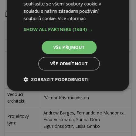
souhlasíte se všemi soubory cookie v
souladu s našimi zásadami používání
Údaje o projektu
souborů cookie.
Více informací
Název
SHOW ALL PARTNERS
(1634) →
BHM Vacation Rental Cottages
projektu:
Lokace:
Brekkuskógur, Island
VŠE PŘIJMOUT
atypické bungalovy pro rodinnou
Koncept:
VŠE ODMÍTNOUT
dovolenou
Architektonické
ZOBRAZIT PODROBNOSTI
PK Arkitektar
studio:
Nezbytně
Výkonové
Soubory
Vedoucí
nutné
soubory
cílení
Pálmar Kristmundsson
architekt:
soubory
Andrew Burges, Fernando de Mendonca,
Projektový
Erna Vestmann, Sunna Dóra
tým:
Funkční soubory
Nezařazené
Sigurjónsdóttir, Liidia Grinko
soubory