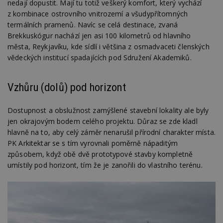
nedají dopustit. Mají tu totiž veškerý komfort, který vychází
z kombinace ostrovního vnitrozemí a všudypřítomných
termálních pramenů. Navíc se celá destinace, zvaná
Brekkuskógur nachází jen asi 100 kilometrů od hlavního
města, Reykjavíku, kde sídlí i většina z osmadvaceti členských
vědeckých institucí spadajících pod Sdružení Akademiků.
Vzhůru (dolů) pod horizont
Dostupnost a obslužnost zamýšlené stavební lokality ale byly
jen okrajovým bodem celého projektu. Důraz se zde kladl
hlavně na to, aby celý záměr nenarušil přírodní charakter místa.
PK Arkitektar se s tím vyrovnali poměrně nápaditým
způsobem, když obě dvě prototypové stavby kompletně
umístily pod horizont, tím že je zanořili do vlastního terénu.