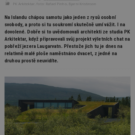
PK Arkitektar, foto: Rafael Pinho, Bjarni Kristinson
Na Islandu chápou samotu jako jeden z rysů osobní
svobody, a proto si tu soukromí skutečně umí vážit. I na
dovolené. Dobře si to uvědomovali architekti ze studia PK
Arkitektar, když připravovali svůj projekt výletních chat na
pobřeží jezera Laugarvatn. Přestože jich tu je dnes na
relativně malé ploše naměstnáno dvacet, z jedné na
druhou prostě neuvidíte.