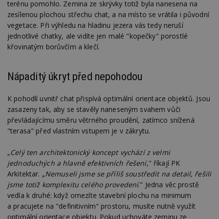
terénu pomohlo. Zemina ze skrývky totiž byla nanesena na
zesílenou plochou střechu chat, a na místo se vrátila i původní
vegetace. Při výhledu na hladinu jezera vás tedy neruší
jednotlivé chatky, ale vidíte jen malé "kopečky" porostlé
křovinatým borůvčím a klečí.
Nápaditý úkryt před nepohodou
K pohodlí uvnitř chat přispívá optimální orientace objektů. Jsou
zasazeny tak, aby se stavěly naneseným svahem vůči
převládajícímu směru větrného proudění, zatímco snížená
"terasa" před vlastním vstupem je v zákrytu.
„Celý ten architektonický koncept vychází z velmi
jednoduchých a hlavně efektivních řešení
," říkají PK
Arkitektar. „
Nemuseli jsme se příliš soustředit na detail, řešili
jsme totiž komplexitu celého provedení
." Jedna věc prostě
vedla k druhé: když omezíte stavební plochu na minimum
a pracujete na "definitivním" prostoru, musíte nutně využít
optimální orientace objektu. Pokud uchováte zeminu ze