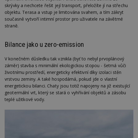
skrývky a nechcete řešit její transport, přeložíte jí na střechu
objektu. Terasa a vstup je limitována svahem, a tím zákryt
současně vytvoří intimní prostor pro uživatele na závětrné
straně.
Bilance jako u zero-emission
V konečném důsledku tak vznikla (byť to nebyl prvoplánový
záměr) stavba s minimální ekologickou stopou - šetrná vůči
životnímu prostředí, energeticky efektivní díky izolaci stěn
vrstvou zeminy. A také hospodárná, pokud jde o vlastní
energetickou bilanci. Chaty jsou totiž napojeny na již existující
geotermální vrt, který se stará o vyhřívání objektů a zásobu
teplé užitkové vody.