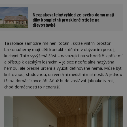
Neopakovatelný výhled ze svého domu mají
díky kompletně prosklené střeše na
dřevostavbě
Ta izolace samozřejmě není totální, skrze vnitřní prostor
balkonu/herny mají děti kontakt s děním v obývacím pokoji,
kuchyni. Tato vyvýšená část – navazující na schodiště z přízemí
a přístup k dětským ložnicím – je sice neoficiálně nazývána
hernou, ale přesné určení a využití definované nemá. Může být
knihovnou, studovnou, univerzální mediální místností. A jednou
třeba domácí kanceláří. Ať už bude zastávat jakoukoliv roli,
chod domácnosti to nenaruší.