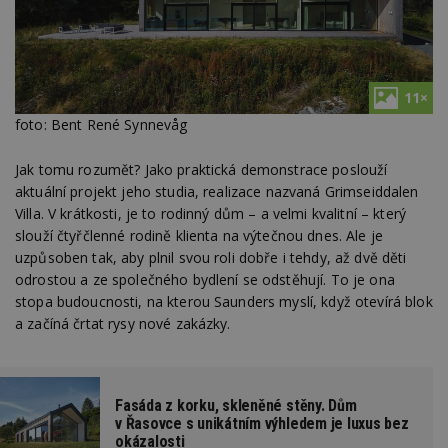
11×
foto: Bent René Synnevåg
Jak tomu rozumět? Jako praktická demonstrace poslouží
aktuální projekt jeho studia, realizace nazvaná Grimseiddalen
Villa. V krátkosti, je to rodinný dům – a velmi kvalitní – který
slouží čtyřčlenné rodině klienta na výtečnou dnes. Ale je
uzpůsoben tak, aby plnil svou roli dobře i tehdy, až dvě děti
odrostou a ze společného bydlení se odstěhují. To je ona
stopa budoucnosti, na kterou Saunders myslí, když otevírá blok
a začíná črtat rysy nové zakázky.
Fasáda z korku, skleněné stěny. Dům
v Řasovce s unikátním výhledem je luxus bez
okázalosti