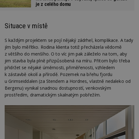
je z celého domu
Situace v místě
S každým projektem se pojí nějaký zádrhel, komplikace. A tady
jím bylo měřítko. Rodina klienta totiž přecházela vědomě
z většího do menšího. O to víc jim pak záleželo na tom, aby
jim stavba byla plně přizpůsobená na míru. Přitom bylo třeba
přidržet se nějaké úměrnosti, přiměřenosti, vzhledem
k zástavbě okolí a přírodě. Pozemek na břehu fjordu
u Grimseiddalen (za Stendem a Hordnes, vlastně nedaleko od
Bergenu) vynikal snadnou dostupností, venkovským
prostředím, dramatickým skalnatým pobřežím.