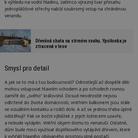
k výhledu na vodní hladinu, zatímco výrazný tvar přesahu
sekund
co
př
jednoplášťové střechy nabízí soukromý vstup na chráněnou
w
po
verandu.
S
Go
da
kó
Po
Dřevěná chata na strmém svahu. Ypsilonka je
lz
z
ztracená v lese
nu
be
sk
f
s
Smysl pro detail
ná
je
kt
A jak se to má s tou budoucností? Odrostlejší až dospělé děti
id
p
mohou vstupovat hlavním vchodem a po schodech rovnou
ú
zamířit do „svého“ království. Dosud neodrostlé nejsou
An
odtržené do života domácnosti, vnitřním balkonem jsou stále
id
www.estav.cz
1 rok
T
ve vizuálním kontaktu a rodiči dole. A až se jednou třeba úplně
co
po
odstěhují? Pak se boční výběžek z jejich ložnicemi uzavře,
vy
a nebude vytápěn. Vnitřní objem domu to nenaruší. Ostatně,
se
dům bude moci využívat doplňkového vytápění dřevem, které
_hjFirstSeen
29
S
Hotjar Ltd
k vyhřátí hlavního obývaného prostoru plně postačí.
minut
je
.estav.cz