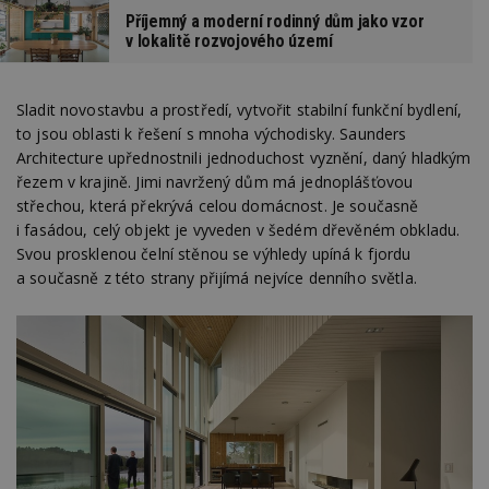
Příjemný a moderní rodinný dům jako vzor
v lokalitě rozvojového území
Sladit novostavbu a prostředí, vytvořit stabilní funkční bydlení,
to jsou oblasti k řešení s mnoha východisky. Saunders
Architecture upřednostnili jednoduchost vyznění, daný hladkým
řezem v krajině. Jimi navržený dům má jednoplášťovou
střechou, která překrývá celou domácnost. Je současně
i fasádou, celý objekt je vyveden v šedém dřevěném obkladu.
Svou prosklenou čelní stěnou se výhledy upíná k fjordu
a současně z této strany přijímá nejvíce denního světla.