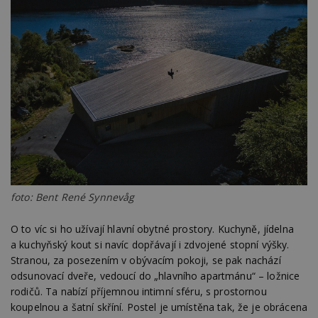
Výkonové soubory
Soubory cílení
Funkční soubory
Nezařazené soubory
Nezbytně nutné soubory cookie umožňují základní
funkce webových stránek, jako je přihlášení
uživatele a správa účtu. Webové stránky nelze bez
nezbytně nutných souborů cookie správně
používat.
Provider
/
Název
Vyprší
P
Doména
_hjIncludedInPageviewSample
2
T
Hotjar Ltd
minuty
co
www.estav.cz
na
ab
foto: Bent René Synnevåg
Ho
zd
ná
O to víc si ho užívají hlavní obytné prostory. Kuchyně, jídelna
z
vz
a kuchyňský kout si navíc dopřávají i zdvojené stopní výšky.
d
Stranou, za posezením v obývacím pokoji, se pak nachází
l
z
odsunovací dveře, vedoucí do „hlavního apartmánu“ – ložnice
st
rodičů. Ta nabízí příjemnou intimní sféru, s prostornou
w
koupelnou a šatní skříní. Postel je umístěna tak, že je obrácena
_dc_gtm_UA-53599847-1
.estav.cz
53
T