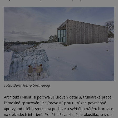
54
ab
sekund
sl
ce
pr
po
N
ž
id
i
_hjAbsoluteSessionInProgress
29
S
Hotjar Ltd
minut
je
.estav.cz
54
ab
sekund
sl
ce
pr
po
N
ž
id
i
counter
www.estav.cz
29
T
foto: Bent René Synnevåg
minut
co
53
po
sekund
vy
Architekt i klienti si pochvalují úroveň detailů, truhlářské práce,
se
řemeslné zpracování. Zajímavostí jsou tu různé povrchové
__gfp_64b
1 rok
Je
Google LLC
úpravy, od bílého smrku na podlaze a světlého nátěru borovice
so
.estav.cz
kt
na obkladech interiérů. Použití dřeva zlepšuje akustiku, snižuje
sp