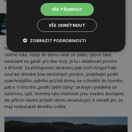
VŠE PŘIJMOUT
Roubenka v moderním střihu. Má zimní
VŠE ODMÍTNOUT
zahradu a výhled do přírody
ZOBRAZIT PODROBNOSTI
Netradiční, že? Ale garantující širší využitelnost v průběhu
Nezbytně
Výkonové
Soubory
celého roku. Vstup do domu vede ze zadní, týlové části,
nutné
soubory
cílení
navázané na garáž pro dva vozy. Je tu i skladovací prostor
soubory
a dřevník. Za přístupovou verandou pak tvoří vstupní hala
součást úhledné linie obslužných prostor, probíhající podél
uzavřenějšího zadního průčelí domu, ke schodišti do horního
Funkční soubory
Nezařazené
patra. V této linii „podél zadní stěny“ se kryje i prádelna se
soubory
sušárnou, spíž. Všechny tyto místnosti jsou snadno dostupné,
ale přitom vlastní průběh domu nenarušující. A nevadí jim, že
mají nedostatek denního světla.
Nezbytně nutné soubory