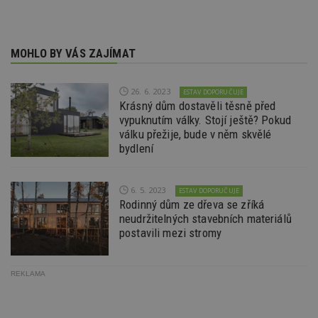
návště
více w
stránek
výměnu
návště
MOHLO BY VÁS ZAJÍMAT
obvykl
poskyt
centr
výměn
26. 6. 2023
ESTAV DOPORUČUJE
třetích
Krásný dům dostavěli těsně před
vypuknutím války. Stojí ještě? Pokud
tuuid_lu
.bidswitch.net
1 rok
Obsah
jedine
válku přežije, bude v něm skvělé
návště
bydlení
které 
Bidswi
sledov
návště
více w
6. 5. 2023
ESTAV DOPORUČUJE
umožň
Rodinný dům ze dřeva se zříká
Bidswi
neudržitelných stavebních materiálů
optima
releva
postavili mezi stromy
reklamy
aby se
návště
několik
REKLAMA
nezobr
stejné
CMST
1 den
Shrom
Casale Media