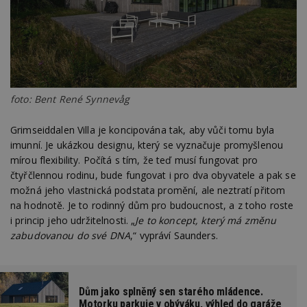
foto: Bent René Synnevåg
Grimseiddalen Villa je koncipována tak, aby vůči tomu byla
imunní. Je ukázkou designu, který se vyznačuje promyšlenou
mírou flexibility. Počítá s tím, že teď musí fungovat pro
čtyřčlennou rodinu, bude fungovat i pro dva obyvatele a pak se
možná jeho vlastnická podstata promění, ale neztratí přitom
na hodnotě. Je to rodinný dům pro budoucnost, a z toho roste
i princip jeho udržitelnosti. „
Je to koncept, který má změnu
zabudovanou do své DNA
,“ vypráví Saunders.
Dům jako splněný sen starého mládence.
Motorku parkuje v obýváku, výhled do garáže