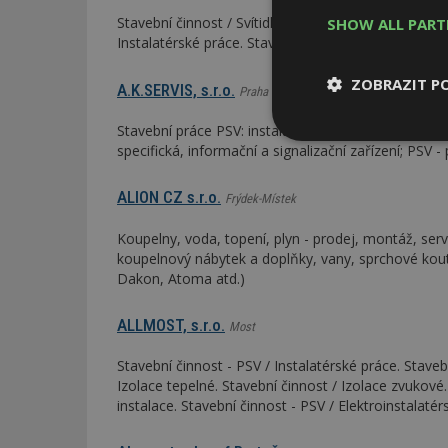
Stavební činnost / Svítidla specifická. Stavební činn
SHOW ALL PAR
Instalatérské práce. Stavební činnost / Technické z
ZOBRAZIT P
A.K.SERVIS, s.r.o.
Praha
Stavební práce PSV: instalatérské práce; stavební či
Nezbytně
specifická, informační a signalizační zařízení; PSV
nutné soubor
ALION CZ s.r.o.
Frýdek-Místek
Koupelny, voda, topení, plyn - prodej, montáž, servi
koupelnový nábytek a doplňky, vany, sprchové kouty
Dakon, Atoma atd.)
Nezbytně nutné s
ALLMOST, s.r.o.
Most
Nezbytně nutné soubo
Webové stránky nelz
Stavební činnost - PSV / Instalatérské práce. Staveb
Izolace tepelné. Stavební činnost / Izolace zvukové.
Název
instalace. Stavební činnost - PSV / Elektroinstalaté
_hjIncludedInPa