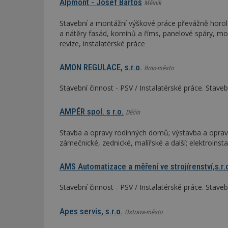
Alpmont - Josef Bartoš
Mělník
Stavební a montážní výškové práce převážně horole
_dc_gtm_UA-53599
a nátěry fasád, komínů a říms, panelové spáry, mo
revize, instalatérské práce
AMON REGULACE, s.r.o.
Brno-město
id
Stavební činnost - PSV / Instalatérské práce. Stave
_hjFirstSeen
AMPÉR spol. s r.o.
Děčín
Stavba a opravy rodinných domů; výstavba a opravy
_hjAbsoluteSessi
zámečnické, zednické, malířské a další; elektroinst
AMS Automatizace a měření ve strojírenství,s.r.
counter
Stavební činnost - PSV / Instalatérské práce. Stave
__gfp_64b
Apes servis, s.r.o.
Ostrava-město