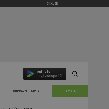
DISKUZE
estav.tv
nový videoportál
DOPRAVNÍ STAVBY
TÉMATA
BOOK: PŘÍRUČKY ZDARMA!