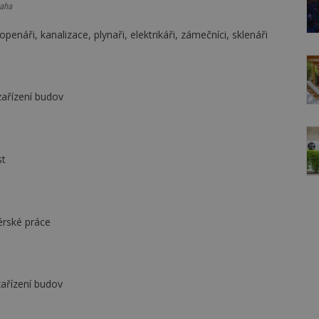
aha
penáři, kanalizace, plynaři, elektrikáři, zámečníci, sklenáři
zařízení budov
st
térské práce
zařízení budov