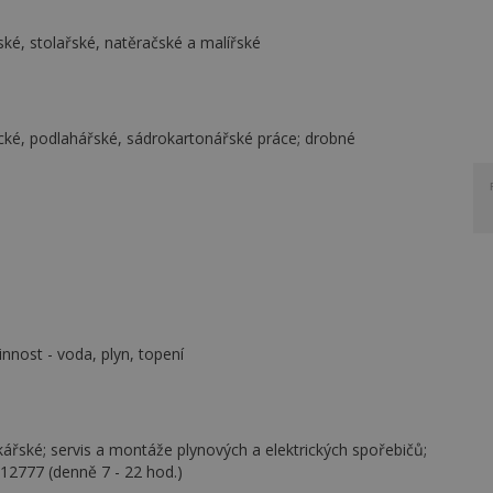
ské, stolařské, natěračské a malířské
nické, podlahářské, sádrokartonářské práce; drobné
nnost - voda, plyn, topení
ikářské; servis a montáže plynových a elektrických spořebičů;
 12777 (denně 7 - 22 hod.)