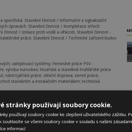
la specifická. Stavební činnost / Informační a signalizační
ových úpravách. Stavební činnost / Kompletace střech.
AK
 činnost / Izolace proti vodě a vlhkosti. Stavební činnost -
stalatérské práce. Stavební činnost / Technické zařízení budov
vých; zateplovací systémy; řemeslné práce PSV -
že; výroba eurooken; tesařské a stavebně-truhlářské práce
; nástrojářské práce; silniční doprava; zemní práce;
bchod stavebním a instalačním materiálem; technická
é stránky používají soubory cookie.
bní činnost / Technické zařízení budov
ky používají soubory cookie ke zlepšení uživatelského zážitku. P
 souhlasíte se všemi soubory cookie v souladu s našimi zásadami
íce informací