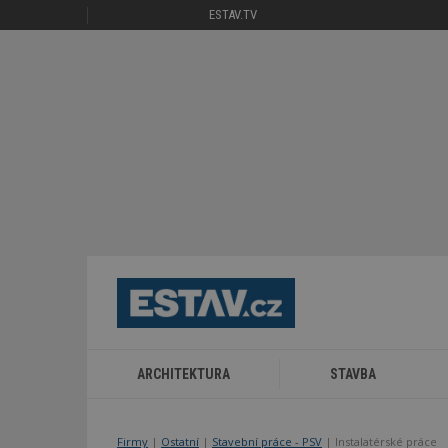
ESTAV.TV
ARCHITEKTURA
STAVBA
Firmy
|
Ostatní
|
Stavební práce - PSV
| Instalatérské práce