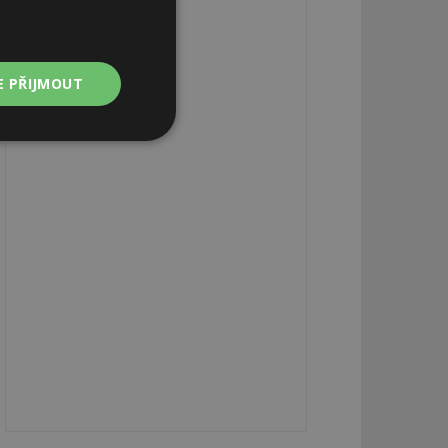
E PŘIJMOUT
Nezařazené
soubory
zařazené soubory
 a správa účtu.
aby informoval
zahrnut do