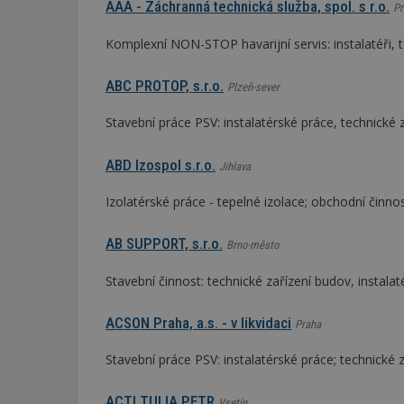
AAA - Záchranná technická služba, spol. s r.o.
Pr
Komplexní NON-STOP havarijní servis: instalatéři, to
ABC PROTOP, s.r.o.
Plzeň-sever
Stavební práce PSV: instalatérské práce, technické 
ABD Izospol s.r.o.
Jihlava
Izolatérské práce - tepelné izolace; obchodní činno
AB SUPPORT, s.r.o.
Brno-město
Stavební činnost: technické zařízení budov, instala
ACSON Praha, a.s. - v likvidaci
Praha
Stavební práce PSV: instalatérské práce; technické 
ACTI TULIA PETR
Vsetín