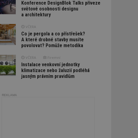
Konference DesignBlok Talks přiveze
světové osobnosti designu
a architektury
VČERA
Co je pergola a co přístřešek?
A které drobné stavby musíte
povolovat? Pomůže metodika
VČERA
Firemní
Instalace venkovní jednotky
klimatizace nebo žaluzií podléhá
jasným právním pravidlům
REKLAMA