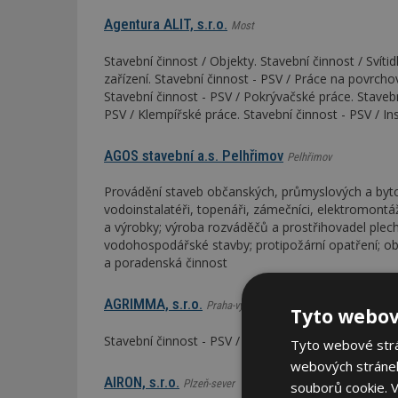
Agentura ALIT, s.r.o.
Most
Stavební činnost / Objekty. Stavební činnost / Svítid
zařízení. Stavební činnost - PSV / Práce na povrch
Stavební činnost - PSV / Pokrývačské práce. Stavební
PSV / Klempířské práce. Stavební činnost - PSV / In
AGOS stavební a.s. Pelhřimov
Pelhřimov
Provádění staveb občanských, průmyslových a byto
vodoinstalatéři, topenáři, zámečníci, elektromontá
a výrobky; výroba rozváděčů a prostřihovadel plechů
vodohospodářské stavby; protipožární opatření; o
a poradenská činnost
AGRIMMA, s.r.o.
Praha-východ
Tyto webov
Stavební činnost - PSV / Instalatérské práce. Stave
Tyto webové strán
webových stránek
AIRON, s.r.o.
Plzeň-sever
souborů cookie.
V