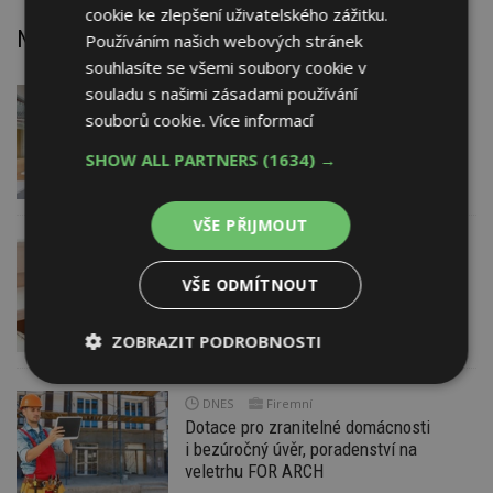
cookie ke zlepšení uživatelského zážitku.
Nejnovější články
Používáním našich webových stránek
souhlasíte se všemi soubory cookie v
souladu s našimi zásadami používání
DNES
souborů cookie.
Více informací
Barevné kanceláře jako zázemí pro
moderní digitální média
SHOW ALL PARTNERS
(1634) →
VŠE PŘIJMOUT
DNES
Jsme na začátku hromadného
VŠE ODMÍTNOUT
zdražování? Tři dodavatelé zvýšili ceny
ZOBRAZIT PODROBNOSTI
Nezbytně
Výkonové
Soubory
nutné
soubory
cílení
DNES
Firemní
soubory
Dotace pro zranitelné domácnosti
i bezúročný úvěr, poradenství na
veletrhu FOR ARCH