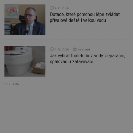
Ho
zd
4. 8. 2026
ná
Dotace, které pomohou lépe zvládat
z
vz
přívalové deště i velkou vodu
d
l
z
st
w
_dc_gtm_UA-53599847-1
.estav.cz
53
T
4. 8. 2026
Firemní
sekund
co
Jak vybrat toaletu bez vody: separační,
př
spalovací i zatavovací
w
po
S
Go
da
kó
REKLAMA
Po
lz
z
nu
be
sk
f
s
ná
je
kt
id