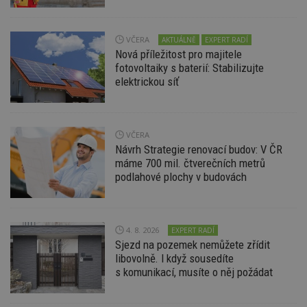
Funkční soubory
Nezařazené
soubory
VČERA
AKTUÁLNĚ
EXPERT RADÍ
Nová příležitost pro majitele
fotovoltaiky s baterií: Stabilizujte
elektrickou síť
Nezbytně nutné soubory
VČERA
Výkonové soubory
Soubory cílení
Návrh Strategie renovací budov: V ČR
Funkční soubory
Nezařazené soubory
máme 700 mil. čtverečních metrů
podlahové plochy v budovách
Nezbytně nutné soubory cookie umožňují základní
funkce webových stránek, jako je přihlášení
uživatele a správa účtu. Webové stránky nelze bez
nezbytně nutných souborů cookie správně
používat.
4. 8. 2026
EXPERT RADÍ
Sjezd na pozemek nemůžete zřídit
Provider
/
Název
Vyprší
P
Doména
libovolně. I když sousedíte
s komunikací, musíte o něj požádat
_hjIncludedInPageviewSample
2
T
Hotjar Ltd
minuty
co
www.estav.cz
na
ab