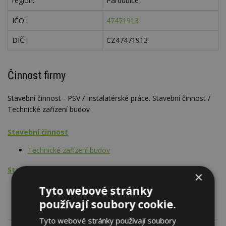
region:
Pardubice
IČO:
47471913
DIČ:
CZ47471913
Činnost firmy
Stavební činnost - PSV / Instalatérské práce. Stavební činnost /
Technické zařízení budov
Stavební činnost
Technické zařízení budov
Stavební činnost - PSV
×
Instalatérské práce
Tyto webové stránky
používají soubory cookie.
Tyto webové stránky používají soubory