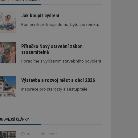
Jak koupit bydlení
Pomocník při koupi domu, bytu, pozemku.
Příručka Nový stavební zákon
srozumitelně
Stará textilka na Slovensku září novotou
Poradíme s vyřízením stavebního povolení
Výstavba a rozvoj měst a obcí 2026
Inspirace pro starosty a zastupitele
JNOVĚJŠÍ ČLÁNKY
DNES
Firemní