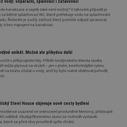
z vody: separační, spalovací i zatavovací
www.estav.cz
1 rok
Tento soubor cookie se používá k vytvá
uživatele
ede kanalizace a septik také není možný? V takovém případě je
29
Soubor cookie je nastaven tak, aby Hot
Hotjar Ltd
vu za běžné splachovací WC, které potřebuje vodu na splachování
minut
začátek cesty uživatele pro celkový poče
.estav.cz
adu. Řešením je suchý záchod, který pomůže odpad zpracovat
54
Neobsahuje žádné identifikovatelné in
y a bez napojení na kanalizaci.
sekund
onInProgress
29
Soubor cookie je nastaven tak, aby Hot
Hotjar Ltd
minut
začátek cesty uživatele pro celkový poče
.estav.cz
54
Neobsahuje žádné identifikovatelné in
sekund
ndýně unikát. Možná ale přibydou další
www.estav.cz
29
Tento soubor cookie se používá k vytvá
minut
uživatele
ončit s přibývajícími léty. Příběh londýnského klienta studia
53
táří může plynout na vlnách – jen v jiném, komfortnějším rytmu.
sekund
í na touhu zůstat u vody, aniž by bylo nutné obětovat pohodlí,
1 rok
Jedná se o soubor cookie, který slouží k
Google LLC
st.
dalších souborů cookie návštěvníkem 
.estav.cz
ovider
/
Provider
/
Doména
Vyprší
Vyprší
Popis
ělský Steel House objevuje nové cesty bydlení
oména
Vyprší
Provider
Popis
/
Vyprší
Popis
70189
.estav.cz
1 rok
Doména
é rezidence usazené ve vnitrozemí prosluněné Menorcy, přistoupili
6r.eu
59 minut
Pokud víte něco o tomto souboru cookie a jeho použití,
.ih.adscale.de
11 měsíců 4 týdny
IO odlišně. Všudypřítomnému slunci se rozhodli vystavět
54 sekund
specifické pro konkrétní web, přidejte své příspěvky.
1 den
Tento soubor cookie nastavuje Google Analytics. Ukládá a aktualizuje 
1 rok
Tyto soubory cookie jsou spojeny s reklam
Casale Media
pro každou navštívenou stránku a slouží k počítání a sledování zobrazen
produktů, na které se uživatelé dívali.
, které se před vlivy prostředí spíše chrání.
Inc.
1 rok
w.estav.cz
2 měsíce 4
Gemius
Slouží k zapamatování předvolby mobilního zobrazení
.casalemedia.com