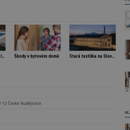
Označení lepidel pro lepení dlažby
Škody v bytovém domě
0 12 České Budějovice
NE