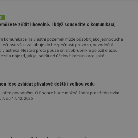
y
soubory
soubory
DÍ
ůžete zřídit libovolně. I když sousedíte s komunikací,
mní komunikace na vlastní pozemek může působit jako jednoduchá
utečnosti však zasahuje do bezpečnosti provozu, odvodnění
oubory
Výkonové soubory
Soubory cílení
Funkční soubory
Ne
o vlastníka. Nestačí proto pouze snížit obrubník a položit dlažbu.
jezd a nájezd, jak jej odlišit od účelové komunikace, jaké
ry cookie umožňují základní funkce webových stránek, jako je přihlášení uživatele
kdo jej povoluje.
e bez nezbytně nutných souborů cookie správně používat.
Provider
/
Vyprší
Popis
Doména
u lépe zvládat přívalové deště i velkou vodu
geviewSample
2
Tento soubor cookie je nastaven tak, 
Hotjar Ltd
minuty
Hotjar o tom, zda je tento návštěvník 
www.estav.cz
u před povodněmi. O finance bude možné žádat prostřednictvím
vzorkování dat definovaného limitem z
7. do 17. 12. 2026.
vašeho webu.
847-1
.estav.cz
53
Tento soubor cookie je přidružen k w
sekund
Správce značek Google k načtení dalšíc
stránku. Pokud je použit, lze jej považ
nutný, protože bez něj jiné skripty ne
správně. Konec názvu je jedinečné číslo
identifikátorem přidruženého účtu Goog