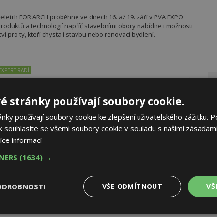
eletrh FOR ARCH proběhne ve dnech 16. až 19. září v PVA EXPO
oduktů a technologií napříč stavebními obory nabídne i možnosti
 pro ty, kteří chystají stavbu nebo renovaci bydlení.
EXPERT RADÍ
majitele fotovoltaiky s baterií: Stabilizujte elektrickou síť
 baterií se otevřela díky rozšíření působnosti
é stránky používají soubory cookie.
tového centra (EDC) možnost od 1. srpna přispět ke stabilizaci
unkce umožňují lepší využití výkonu obnovitelných zdrojů energie
ky používají soubory cookie ke zlepšení uživatelského zážitku. P
e společné tiskové zprávě Ministerstva průmyslu a obchodu (MPO)
AK
 souhlasíte se všemi soubory cookie v souladu s našimi zásadami
íce informací
TNERS
(1634) →
ovací budov: V ČR máme 700 mil. čtverečních metrů
budovách
ODROBNOSTI
VŠE ODMÍTNOUT
VŠ
ské republice k roku 2025 tvoří 4,2 milionu budov s celkovou
2
sahující 700 mil m
.
Výkonové
Soubory cílení
Funkční