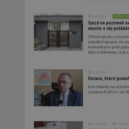
nutné soubor
4. 8. 2026
EXPERT RA
Sjezd na pozemek nem
musíte o něj požádat
Zřízení vjezdu z poze
stavební úprava. Ve sk
Nezbytně nutné s
komunikace i práv jejíh
Níže si řekneme, co je s
Nezbytně nutné soubo
podmínky musí splnit a 
Webové stránky nelz
Název
4. 8. 2026
Dotace, které pomoho
_hjIncludedInPa
Dvě miliardy na ochran
systému IS KP21+ od 16. 
_dc_gtm_UA-53599
4. 8. 2026
Firemní