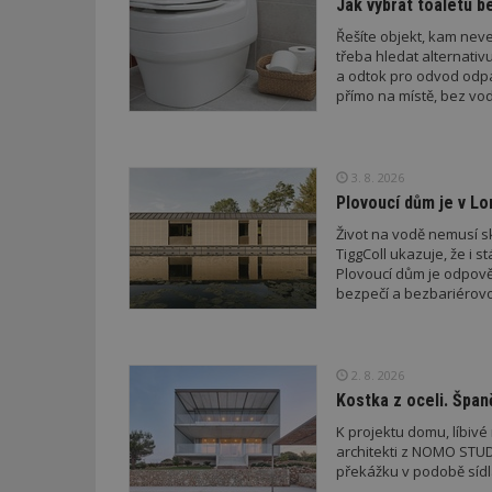
Jak vybrat toaletu be
id
Řešíte objekt, kam nev
_hjFirstSeen
třeba hledat alternati
a odtok pro odvod odp
přímo na místě, bez vod
_hjAbsoluteSessi
3. 8. 2026
Plovoucí dům je v Lo
counter
Život na vodě nemusí sk
TiggColl ukazuje, že i s
Plovoucí dům je odpověd
__gfp_64b
bezpečí a bezbariérovo
2. 8. 2026
Název
Provider
Pr
Název
Kostka z oceli. Špan
Název
/
D
Název
_hjSessionUser_1
Doména
K projektu domu, líbiv
test
.m
tu
architekti z NOMO STUD
_gid
CMID
Google
překážku v podobě sídla
LLC
Gdyn
mobile
ww
.estav.cz