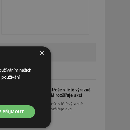
REKLAMA
×
oužíváním našich
CE A SLEVY
 používání
Na nové lehké střeše v létě výrazně
ušetříte. SATJAM rozšiřuje akci
Na nové lehké střeše v létě výrazně
ušetříte. SATJAM rozšiřuje akci
E PŘIJMOUT
Nezařazené