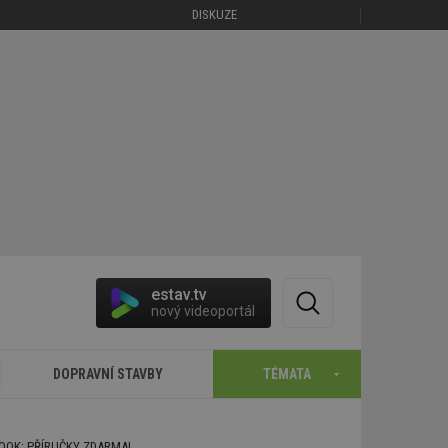
DISKUZE
estav.tv
nový videoportál
DOPRAVNÍ STAVBY
TÉMATA
BOOK: PŘÍRUČKY ZDARMA!