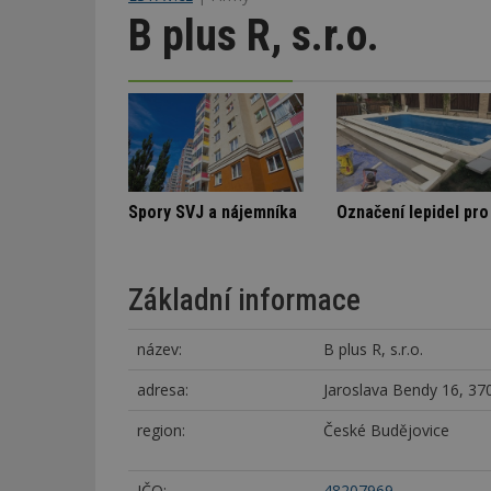
B plus R, s.r.o.
inná vila
Architektura klidu mezi borovicemi
Spory SVJ a nájemníka
Základní informace
název:
B plus R, s.r.o.
adresa:
Jaroslava Bendy 16, 37
region:
České Budějovice
IČO:
48207969