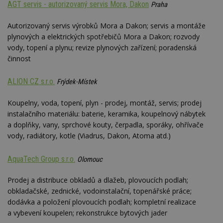
AGT servis - autorizovaný servis Mora, Dakon
Praha
Autorizovaný servis výrobků Mora a Dakon; servis a montáže
plynových a elektrických spotřebičů Mora a Dakon; rozvody
vody, topení a plynu; revize plynových zařízení; poradenská
činnost
ALION CZ s.r.o.
Frýdek-Místek
Koupelny, voda, topení, plyn - prodej, montáž, servis; prodej
instalačního materiálu: baterie, keramika, koupelnový nábytek
a doplňky, vany, sprchové kouty, čerpadla, sporáky, ohřívače
vody, radiátory, kotle (Viadrus, Dakon, Atoma atd.)
AquaTech Group s.r.o.
Olomouc
Prodej a distribuce obkladů a dlažeb, plovoucích podlah;
obkladačské, zednické, vodoinstalační, topenářské práce;
dodávka a položení plovoucích podlah; kompletní realizace
a vybevení koupelen; rekonstrukce bytových jader