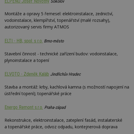
ELPENO Josef Novotný
Sokolov
Montáže a opravy 5 řemesel: elektroinstalace, zednictví,
vodoinstalace, klempířství, topenářství (malé rozsahy),
autorizovaný servis firmy ATMOS
ELTI - HB, spol. s r.o.
Brno-město
Stavební činnost - technické zařízení budov: vodoinstalace,
plynoinstalace a topení
ELVOTO - Zdeněk Kaláb
Jindřichův Hradec
Stavba a montáž: krby, kachlová kamna (s možností napojení na
ústřední topení); topenářské práce
Energo Remont s.r.o.
Praha-západ
Rekonstrukce, elektroinstalace, zateplení fasád, instalaterské
a topenářské práce, odvoz odpadu, kontejnerová doprava