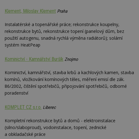
webu.
Klement, Miloslav Klement
CMPRO
2 měsíce 4
Tyto s
Praha
Casale Media
týdny
cookie
Inc.
spojen
.casalemedia.com
Instalatérské a topenářské práce; rekonstrukce koupelny,
reklam
sledov
rekonstrukce bytů, rekonstrukce topení (panelový dům, bez
produk
které 
použití autogenu, snadná rychlá výměna radiátorů); solární
uživate
systém HeatPeap
Kominictví - Kamnářství Buršík
Znojmo
Kominictví, kamnářství, stavba krbů a kachlových kamen, stavba
komínů, vložkování komínových těles, měření emisí dle zák.
86/2002, čištění spotřebičů, připojování spotřebičů, odborné
poradenství
KOMPLET CZ s.r.o.
Liberec
Kompletní rekonstrukce bytů a domů - elektroinstalace
(silno/slaboproud), vodoinstalace, topení, zednické
a obkladačské práce