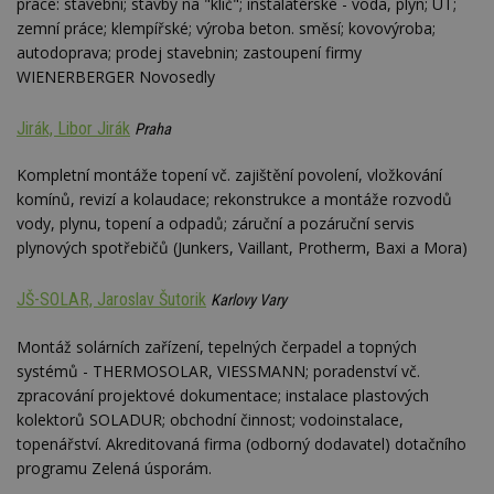
optima
práce: stavební; stavby na "klíč"; instalatérské - voda, plyn; ÚT;
releva
zemní práce; klempířské; výroba beton. směsí; kovovýroba;
rekla
shrom
autodoprava; prodej stavebnin; zastoupení firmy
údajů 
WIENERBERGER Novosedly
návště
více w
stránek
výměnu
Jirák, Libor Jirák
Praha
návště
obvykl
poskyt
Kompletní montáže topení vč. zajištění povolení, vložkování
centr
komínů, revizí a kolaudace; rekonstrukce a montáže rozvodů
výměn
třetích
vody, plynu, topení a odpadů; záruční a pozáruční servis
plynových spotřebičů (Junkers, Vaillant, Protherm, Baxi a Mora)
tuuid_lu
.bidswitch.net
1 rok
Obsah
jedine
návště
které 
JŠ-SOLAR, Jaroslav Šutorik
Karlovy Vary
Bidswi
sledov
návště
Montáž solárních zařízení, tepelných čerpadel a topných
více w
systémů - THERMOSOLAR, VIESSMANN; poradenství vč.
umožň
Bidswi
zpracování projektové dokumentace; instalace plastových
optima
kolektorů SOLADUR; obchodní činnost; vodoinstalace,
releva
reklamy
topenářství. Akreditovaná firma (odborný dodavatel) dotačního
aby se
návště
programu Zelená úsporám.
několik