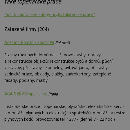
také topenářské práce
Zpět k nadřazené kategorii „Instalatérské práce“
Zařazené firmy (204)
Adamec Roman - Zednictví
Rakovník
Stavby rodinných domů na klíč, novostavby, opravy
a rekonstrukce objektů; rekonstrukce bytů a domů, půdní
vestavby, přestavby - koupelny, bytová jádra, přístavby,
zednické práce, obklady, dlažby, sádrokartony, zateplené
fasády, podlahy, malby
AGA SERVIS spol. s r.o.
Praha
Instalatérské práce - topenářské, plynařské, elektrikářské; servis
a montáže plynových a elektrických spořebičů; montáže a revize
plynových kotlů; provozovna: tel. 12777 (denně 7 - 22 hod.)