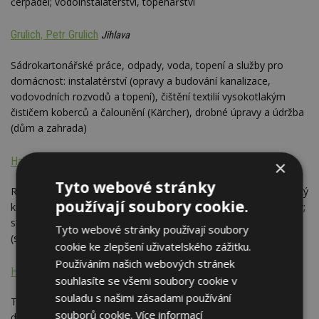
čerpadel; vodoinstalatérství, topenářství
Grulich, Petr Grulich
Jihlava
Sádrokartonářské práce, odpady, voda, topení a služby pro
domácnost: instalatérství (opravy a budování kanalizace,
vodovodních rozvodů a topení), čištění textilií vysokotlakým
čističem koberců a čalounění (Kärcher), drobné úpravy a údržba
(dům a zahrada)
Halada, Tomáš Halada - HATOM
Frýdek-Místek
×
Tyto webové stránky
Rekonstrukce bytů, koupelen a bytových jader (Moravskoslezský
používají soubory cookie.
kraj); vodoinstalace (instalace van, umyvadel, rozvody), obklady;
sádrokarton; elektroinstalace; topení i drobná truhlářská výroba
Tyto webové stránky používají soubory
(skříňky, poličky) - komplexní služby
cookie ke zlepšení uživatelského zážitku.
Používáním našich webových stránek
Hanzlíček, Roman Hanzlíček
Karlovy Vary
souhlasíte se všemi soubory cookie v
souladu s našimi zásadami používání
Topenářské a instalatérské práce. Akreditovaná firma (odborný
souborů cookie.
Více informací
dodavatel) dotačního programu Zelená úsporám.