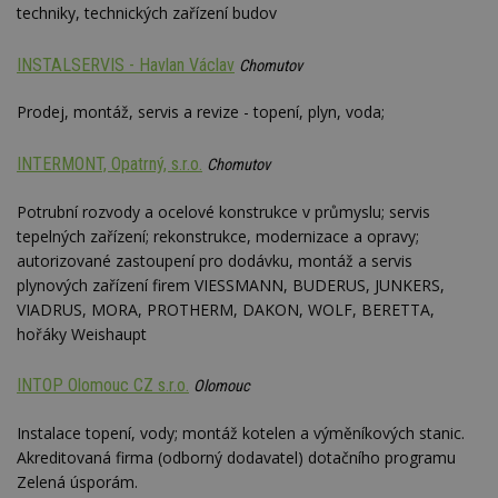
Google
techniky, technických zařízení budov
Suite
tuuid
.bidswitch.net
1 rok
Tento 
INSTALSERVIS - Havlan Václav
Chomutov
cookie
hlavně
bidswit
Prodej, montáž, servis a revize - topení, plyn, voda;
aby by
reklam
pro ná
INTERMONT, Opatrný, s.r.o.
Chomutov
webu
relevan
Potrubní rozvody a ocelové konstrukce v průmyslu; servis
sid
.seznam.cz
4 týdny 2
Toto j
dny
běžný 
tepelných zařízení; rekonstrukce, modernizace a opravy;
soubor
autorizované zastoupení pro dodávku, montáž a servis
ale po
naleze
plynových zařízení firem VIESSMANN, BUDERUS, JUNKERS,
soubor
VIADRUS, MORA, PROTHERM, DAKON, WOLF, BERETTA,
relace
pravd
hořáky Weishaupt
použit 
správu
relace.
INTOP Olomouc CZ s.r.o.
Olomouc
tuuid
.creative-
1 rok 3
Tento 
serving.com
týdny
cookie
Instalace topení, vody; montáž kotelen a výměníkových stanic.
hlavně
bidswit
Akreditovaná firma (odborný dodavatel) dotačního programu
aby by
Zelená úsporám.
reklam
pro ná