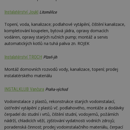
návštěvnících,
strojo
relacích a
genero
kampaních pro
uživate
Instalatérství Joukl
Litoměřice
analytické
shrom
přehledy webů.
údaje o
na web
Topení, voda, kanalizace; podlahové vytápění, čištění kanalizace,
data m
kompletování koupelen, bytová jádra, opravy domacích
odeslá
analýze
vodáren, opravy starých ručních pump; montáž a servis
třetí s
automatických kotlů na tuhá paliva zn. ROJEK
test_cookie
14 minut
Tento 
Google LLC
54 sekund
cookie
.doubleclick.net
společ
Instalatérství TROCH
Plzeň-jih
Double
(kterou
společ
Montáž domovních rozvodů vody, kanalizace, topení; prodej
Google
instalatérského materiálu
zjistila
prohlí
návště
webu 
INSTALKLUB Vančura
Praha-východ
soubor
id
.m6r.eu
2 měsíce 4
Tento 
Vodoinstalace z plastů, rekonstrukce starých vodoinstalací,
týdny
cookie
ústřední vytápění z plastů vč. podlahového, montáže a dodávky
používá
analýz
čerpadel do studní i vrtů, čištění studní, vodojemů, požárních
optima
nádrží, chladicích věží, zjišťování vydatnosti vodních zdrojů;
reklam
kampan
poradenská činnost; prodej vodoinstalačního materiálu, čerpací
Double