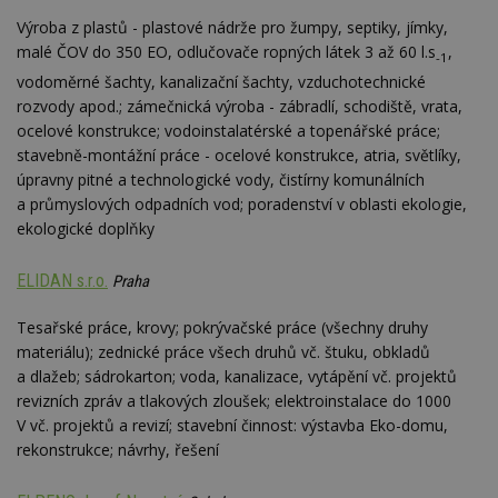
Výroba z plastů - plastové nádrže pro žumpy, septiky, jímky,
malé ČOV do 350 EO, odlučovače ropných látek 3 až 60 l.s
,
-1
vodoměrné šachty, kanalizační šachty, vzduchotechnické
rozvody apod.; zámečnická výroba - zábradlí, schodiště, vrata,
ocelové konstrukce; vodoinstalatérské a topenářské práce;
stavebně-montážní práce - ocelové konstrukce, atria, světlíky,
úpravny pitné a technologické vody, čistírny komunálních
a průmyslových odpadních vod; poradenství v oblasti ekologie,
ekologické doplňky
ELIDAN s.r.o.
Praha
Tesařské práce, krovy; pokrývačské práce (všechny druhy
materiálu); zednické práce všech druhů vč. štuku, obkladů
a dlažeb; sádrokarton; voda, kanalizace, vytápění vč. projektů
revizních zpráv a tlakových zloušek; elektroinstalace do 1000
V vč. projektů a revizí; stavební činnost: výstavba Eko-domu,
rekonstrukce; návrhy, řešení