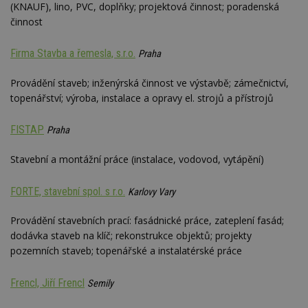
(KNAUF), lino, PVC, doplňky; projektová činnost; poradenská
činnost
Firma Stavba a řemesla, s.r.o.
Praha
Provádění staveb; inženýrská činnost ve výstavbě; zámečnictví,
topenářství; výroba, instalace a opravy el. strojů a přístrojů
FISTAP
Praha
Stavební a montážní práce (instalace, vodovod, vytápění)
FORTE, stavební spol. s r.o.
Karlovy Vary
Provádění stavebních prací: fasádnické práce, zateplení fasád;
dodávka staveb na klíč; rekonstrukce objektů; projekty
pozemních staveb; topenářské a instalatérské práce
Frencl, Jiří Frencl
Semily