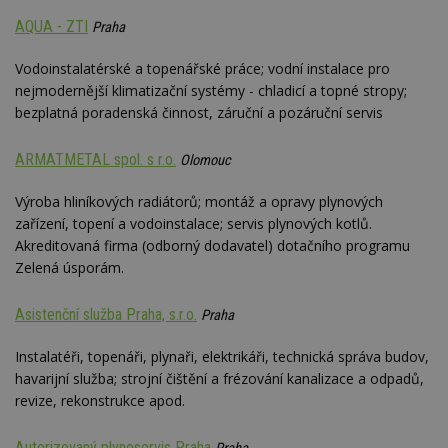
AQUA - ZTI
Praha
Vodoinstalatérské a topenářské práce; vodní instalace pro
nejmodernější klimatizační systémy - chladicí a topné stropy;
bezplatná poradenská činnost, záruční a pozáruční servis
ARMATMETAL spol. s r.o.
Olomouc
Výroba hliníkových radiátorů; montáž a opravy plynových
zařízení, topení a vodoinstalace; servis plynových kotlů.
Akreditovaná firma (odborný dodavatel) dotačního programu
Zelená úsporám.
Asistenční služba Praha, s.r.o.
Praha
Instalatéři, topenáři, plynaři, elektrikáři, technická správa budov,
havarijní služba; strojní čištění a frézování kanalizace a odpadů,
revize, rekonstrukce apod.
Autorizovaný plynoservis Praha