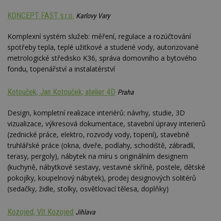
KONCEPT FAST s.r.o.
Karlovy Vary
Komplexní systém služeb: měření, regulace a rozúčtování
spotřeby tepla, teplé užitkové a studené vody, autorizované
metrologické středisko K36, správa domovního a bytového
fondu, topenářství a instalatérství
Kotouček, Jan Kotouček, atelier 4D
Praha
Design, kompletní realizace interiérů: návrhy, studie, 3D
vizualizace, výkresová dokumentace, stavební úpravy interierů
(zednické práce, elektro, rozvody vody, topení), stavebně
truhlářské práce (okna, dveře, podlahy, schodiště, zábradlí,
terasy, pergoly), nábytek na míru s originálním designem
(kuchyně, nábytkové sestavy, vestavné skříně, postele, dětské
pokojíky, koupelnový nábytek), prodej designových solitérů
(sedačky, židle, stolky, osvětlovací tělesa, doplňky)
Kozojed, Vít Kozojed
Jihlava