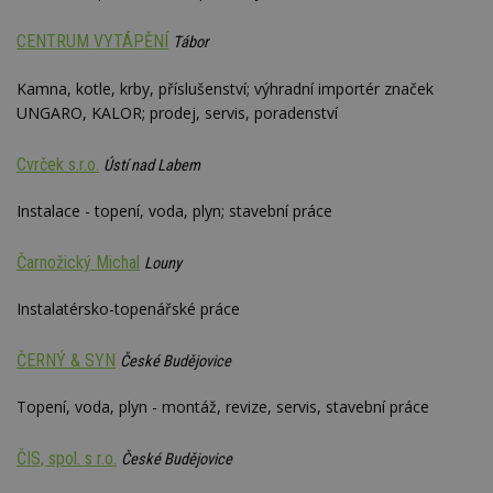
CENTRUM VYTÁPĚNÍ
Tábor
Kamna, kotle, krby, příslušenství; výhradní importér značek
UNGARO, KALOR; prodej, servis, poradenství
Cvrček s.r.o.
Ústí nad Labem
Instalace - topení, voda, plyn; stavební práce
Čarnožický Michal
Louny
Instalatérsko-topenářské práce
ČERNÝ & SYN
České Budějovice
Topení, voda, plyn - montáž, revize, servis, stavební práce
ČIS, spol. s r.o.
České Budějovice