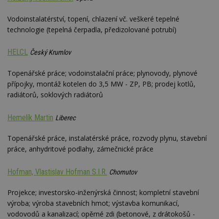
Vodoinstalatérství, topení, chlazení vč. veškeré tepelné
Nezbytně nutné soubory
technologie (tepelná čerpadla, předizolované potrubí)
Výkonové soubory
Soubory cílení
HELCL
Český Krumlov
Funkční soubory
Nezařazené soubory
Topenářské práce; vodoinstalační práce; plynovody, plynové
Nezbytně nutné soubory cookie umožňují základní
funkce webových stránek, jako je přihlášení
přípojky, montáž kotelen do 3,5 MW - ZP, PB; prodej kotlů,
uživatele a správa účtu. Webové stránky nelze bez
radiátorů, soklových radiátorů
nezbytně nutných souborů cookie správně
používat.
Hemelík Martin
Liberec
Provider
/
Název
Vyprší
P
Doména
Topenářské práce, instalatérské práce, rozvody plynu, stavební
_hjIncludedInPageviewSample
2
T
Hotjar Ltd
minuty
co
www.estav.cz
práce, anhydritové podlahy, zámečnické práce
na
ab
Ho
Hofman, Vlastislav Hofman S.I.R.
Chomutov
zd
ná
z
Projekce; investorsko-inženýrská činnost; kompletní stavební
vz
d
výroba; výroba stavebních hmot; výstavba komunikací,
l
vodovodů a kanalizací; opěrné zdi (betonové, z drátokošů -
z