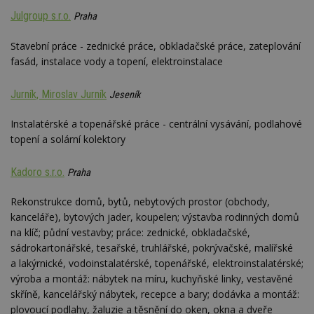
nezobr
stejné
Julgroup s.r.o.
Praha
CMST
1 den
Shrom
Casale Media
údaje 
Inc.
Stavební práce - zednické práce, obkladačské práce, zateplování
návště
.casalemedia.com
fasád, instalace vody a topení, elektroinstalace
souvise
návště
uživate
webu, 
Jurník, Miroslav Jurník
Jeseník
počet 
průměr
stráve
Instalatérské a topenářské práce - centrální vysávání, podlahové
webu a
topení a solární kolektory
stránky
načten
účele
zobraz
Kadoro s.r.o.
Praha
cílený
TDCPM
1 rok
Tento 
The Trade Desk
Rekonstrukce domů, bytů, nebytových prostor (obchody,
cookie
Inc.
kanceláře), bytových jader, koupelen; výstavba rodinných domů
inform
.adsrvr.org
tom, j
na klíč; půdní vestavby; práce: zednické, obkladačské,
uživate
sádrokartonářské, tesařské, truhlářské, pokrývačské, malířské
web, a
reklam
a lakýrnické, vodoinstalatérské, topenářské, elektroinstalatérské;
koncov
mohl v
výroba a montáž: nábytek na míru, kuchyňské linky, vestavěné
návště
skříně, kancelářský nábytek, recepce a bary; dodávka a montáž:
uvede
webu.
plovoucí podlahy, žaluzie a těsnění do oken, okna a dveře