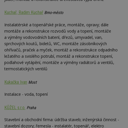
Kuchař, Radim Kuchař
Brno-město
Instalatérské a topenářské práce, montáže, opravy; dále
montáže a rekonstrukce rozvodů vody a topení, montáže
a výměny vodovodních baterií, dřezů, umyvadel, van,
sprchových koutů, bidetů, WC, montáže zásobníkových
ohřívačů, praček a myček, montáž a rekonstrukce odpadního
ležatého a svislého potrubí, montáž a rekonstrukce topení,
podlahové vytápění, montáže a výměny radiátorů a ventilů,
termostatických ventilů
Kukačka Ivan
Most
Instalace - voda, topení
KŮŽEL s.r.o.
Praha
Stavební a obchodní firma: údržba staveb; inženýrská činnost -
stavební dozory; řemesla - instalatér, topenář, elektro