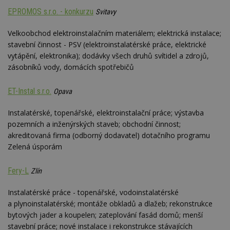
EPROMOS s.r.o. - konkurzu
Svitavy
Velkoobchod elektroinstalačním materiálem; elektrická instalace;
stavební činnost - PSV (elektroinstalatérské práce, elektrické
vytápění, elektronika); dodávky všech druhů svítidel a zdrojů,
zásobníků vody, domácích spotřebičů
ET-Instal s.r.o.
Opava
Instalatérské, topenářské, elektroinstalační práce; výstavba
pozemních a inženýrských staveb; obchodní činnost;
akreditovaná firma (odborný dodavatel) dotačního programu
Zelená úsporám
Fery-L
Zlín
Instalatérské práce - topenářské, vodoinstalatérské
a plynoinstalatérské; montáže obkladů a dlažeb; rekonstrukce
bytových jader a koupelen; zateplování fasád domů; menší
stavební práce; nové instalace i rekonstrukce stávajících