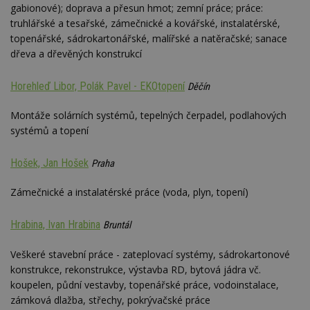
st
gabionové); doprava a přesun hmot; zemní práce; práce:
w
truhlářské a tesařské, zámečnické a kovářské, instalatérské,
_dc_gtm_UA-53599847-1
.estav.cz
53
T
topenářské, sádrokartonářské, malířské a natěračské; sanace
sekund
co
dřeva a dřevěných konstrukcí
př
w
po
S
Horehleď Libor, Polák Pavel - EKOtopení
Děčín
Go
da
kó
Montáže solárních systémů, tepelných čerpadel, podlahových
Po
systémů a topení
lz
z
nu
be
Hošek, Jan Hošek
Praha
sk
f
s
Zámečnické a instalatérské práce (voda, plyn, topení)
ná
je
kt
Hrabina, Ivan Hrabina
Bruntál
id
p
ú
Veškeré stavební práce - zateplovací systémy, sádrokartonové
An
konstrukce, rekonstrukce, výstavba RD, bytová jádra vč.
id
www.estav.cz
1 rok
T
koupelen, půdní vestavby, topenářské práce, vodoinstalace,
co
po
zámková dlažba, střechy, pokrývačské práce
vy