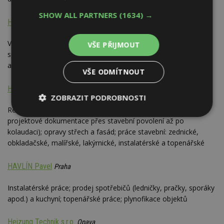
SHOW ALL PARTNERS
(1634) →
Harabiš, Lubomír Harabiš
Karviná
Vodo - topo - plyn, zednické práce, rekonstrukce domů, bytů;
VŠE PŘIJMOUT
správa, údržba nemovitostí, zprostředkování obchodu a služeb;
autodoprava do 3,5 t
VŠE ODMÍTNOUT
Hašek, Ing. Ivo Hašek - STAVBY
Praha
ZOBRAZIT PODROBNOSTI
Rekonstrukce bytů a bytových jader; stavby na klíč (od
Nezbytně
Výkonové
Soubory
projektové dokumentace přes stavební povolení až po
nutné
soubory
cílení
kolaudaci); opravy střech a fasád; práce stavební: zednické,
soubory
obkladačské, malířské, lakýrnické, instalatérské a topenářské
HAVLÍN Pavel
Praha
Funkční soubory
Nezařazené
soubory
Instalatérské práce; prodej spotřebičů (ledničky, pračky, sporáky
apod.) a kuchyní; topenářské práce; plynofikace objektů
Heizung Technik s.r.o.
Opava