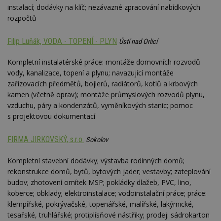
instalací; dodávky na klíč; nezávazné zpracování nabídkových
rozpočtů
Filip Luňák, VODA - TOPENÍ - PLYN
Ústí nad Orlicí
Kompletní instalatérské práce: montáže domovních rozvodů
vody, kanalizace, topení a plynu; navazující montáže
zařizovacích předmětů, bojlerů, radiátorů, kotlů a krbových
kamen (včetně oprav); montáže průmyslových rozvodů plynu,
vzduchu, páry a kondenzátů, vyměníkových stanic; pomoc
s projektovou dokumentací
FIRMA JIRKOVSKÝ, s.r.o.
Sokolov
Kompletní stavební dodávky; výstavba rodinných domů;
rekonstrukce domů, bytů, bytových jader; vestavby; zateplování
budov; zhotovení omítek MSP; pokládky dlažeb, PVC, lino,
koberce; obklady; elektroinstalace; vodoinstalační práce; práce:
klempířské, pokrývačské, topenářské, malířské, lakýrnické,
tesařské, truhlářské; protiplísňové nástřiky; prodej: sádrokarton