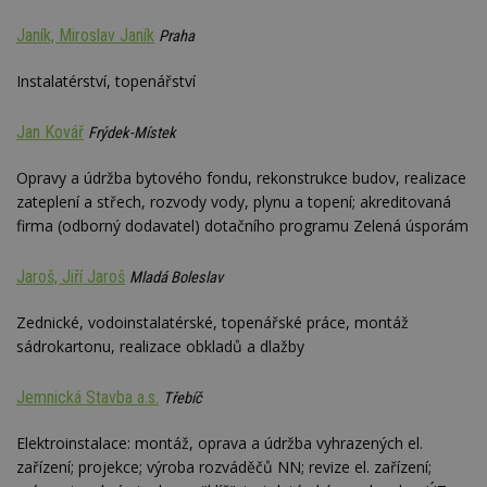
webu
relevan
Janík, Miroslav Janík
Praha
tuuid_lu
.creative-
1 rok 3
Obsah
serving.com
týdny
jedine
Instalatérství, topenářství
návště
které 
Bidswi
Jan Kovář
Frýdek-Místek
sledov
návště
více w
Opravy a údržba bytového fondu, rekonstrukce budov, realizace
umožň
Bidswi
zateplení a střech, rozvody vody, plynu a topení; akreditovaná
optima
firma (odborný dodavatel) dotačního programu Zelená úsporám
releva
reklamy
aby se
návště
Jaroš, Jiří Jaroš
Mladá Boleslav
několik
nezobr
stejné
Zednické, vodoinstalatérské, topenářské práce, montáž
sádrokartonu, realizace obkladů a dlažby
uu
11 měsíců
Slouží 
Ströer Core
4 týdny
reklam 
GmbH & Co. KG
pohybů
.adscale.de
Jemnická Stavba a.s.
napříč
Třebíč
stránk
Elektroinstalace: montáž, oprava a údržba vyhrazených el.
uuid
1 rok
Tento 
MediaMath Inc.
cookie
.mathtag.com
zařízení; projekce; výroba rozváděčů NN; revize el. zařízení;
použív