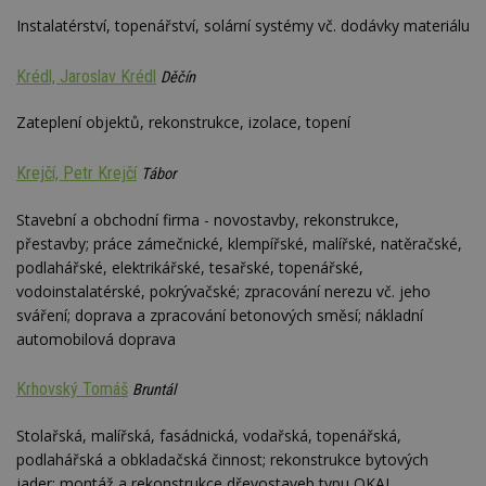
Instalatérství, topenářství, solární systémy vč. dodávky materiálu
Krédl, Jaroslav Krédl
Děčín
Zateplení objektů, rekonstrukce, izolace, topení
Krejčí, Petr Krejčí
Tábor
Stavební a obchodní firma - novostavby, rekonstrukce,
přestavby; práce zámečnické, klempířské, malířské, natěračské,
podlahářské, elektrikářské, tesařské, topenářské,
vodoinstalatérské, pokrývačské; zpracování nerezu vč. jeho
sváření; doprava a zpracování betonových směsí; nákladní
automobilová doprava
Krhovský Tomáš
Bruntál
Stolařská, malířská, fasádnická, vodařská, topenářská,
podlahářská a obkladačská činnost; rekonstrukce bytových
jader; montáž a rekonstrukce dřevostaveb typu OKAL