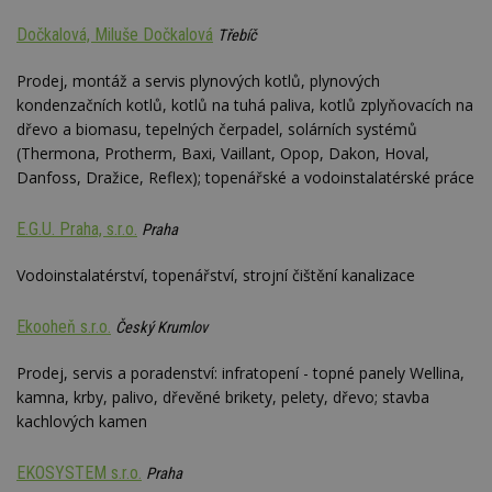
Dočkalová, Miluše Dočkalová
Třebíč
Prodej, montáž a servis plynových kotlů, plynových
kondenzačních kotlů, kotlů na tuhá paliva, kotlů zplyňovacích na
dřevo a biomasu, tepelných čerpadel, solárních systémů
(Thermona, Protherm, Baxi, Vaillant, Opop, Dakon, Hoval,
Danfoss, Dražice, Reflex); topenářské a vodoinstalatérské práce
E.G.U. Praha, s.r.o.
Praha
Vodoinstalatérství, topenářství, strojní čištění kanalizace
Ekooheň s.r.o.
Český Krumlov
Prodej, servis a poradenství: infratopení - topné panely Wellina,
kamna, krby, palivo, dřevěné brikety, pelety, dřevo; stavba
kachlových kamen
EKOSYSTEM s.r.o.
Praha