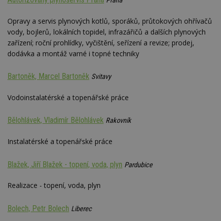
Praha
Opravy a servis plynových kotlů, sporáků, průtokových ohřívačů
vody, bojlerů, lokálních topidel, infrazářičů a dalších plynových
zařízení; roční prohlídky, vyčištění, seřízení a revize; prodej,
dodávka a montáž varné i topné techniky
Bartoněk, Marcel Bartoněk
Svitavy
Vodoinstalatérské a topenářské práce
Bělohlávek, Vladimír Bělohlávek
Rakovník
Instalatérské a topenářské práce
Blažek, Jiří Blažek - topení, voda, plyn
Pardubice
Realizace - topení, voda, plyn
Bolech, Petr Bolech
Liberec