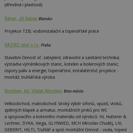
(dřevěná i plastová)
YSC
Zavřením
Tento 
Google LLC
prohlížeče
cookie
.youtube.com
YouTu
Kalvas, Jiří Kalvas
sledov
Blansko
zobraz
vložen
Projekce TZB; vodoinstalační a topenářské práce
CMPS
2 měsíce 4
Tyto s
Casale Media
týdny
cookie
Inc.
spojen
.casalemedia.com
KAZIKO, spol. s r.o.
Praha
reklam
sledov
produk
Stavební činnost vč. zateplení; zdravotní a sanitární technika;
které 
výstavba výměníkových stanic, kotelen a boilerových stanic;
uživate
úspory paliv a energie; topenářství, instalatérství; projekce -
IDE
2 roky
Tento 
Google LLC
montáž; truhlářská výroba
cookie
.doubleclick.net
společ
Double
provád
Kirschner, Ing. Vladan Kirschner
Brno-město
inform
tom, j
uživate
Velkoobchod, maloobchod: široký výběr sifonů, vpustí, vtoků,
webové
zpětných klapek a armatur, montážních prvků pro WC
a jakou
reklam
a spojovacího a kotevního materiálu od výrobců: HL Hutterer &
koncov
mohl v
Lechner, DYKA, Viega, GLYNWED, MCH Miroslav Chuděj, LIV,
návště
GEBERIT, HILTI, Truhlář a spol; montážní činnost - voda, topení
uvede