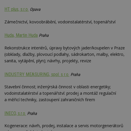
se
HT plus, s.r.o.
Opava
_hjFirstSeen
29
S
Hotjar Ltd
minut
je
.estav.cz
54
ab
Zámečnictví, kovoobrábění, vodoinstalatérství, topenářství
sekund
sl
ce
pr
Huda, Martin Huda
Praha
po
N
ž
Rekonstrukce interiérů, úpravy bytových jader/koupelen v Praze
id
i
(obklady, dlažby, plovoucí podlahy, sádrokarton, malby, elektro,
sanita, vytápění, plyn); návrhy, projekty, revize
_hjAbsoluteSessionInProgress
29
S
Hotjar Ltd
minut
je
.estav.cz
54
ab
sekund
sl
INDUSTRY MEASURING, spol. s r.o.
Praha
ce
pr
po
Stavební činnost; inženýrská činnost v oblasti energetiky;
N
vodoinstalatérství a topenářství: prodej a montáž regulační
ž
id
a měřicí techniky, zastoupení zahraničních firem
i
counter
www.estav.cz
29
T
INECO, s.r.o.
Praha
minut
co
53
po
sekund
vy
Kogenerace: návrh, prodej, instalace a servis motorgenerátorů
se