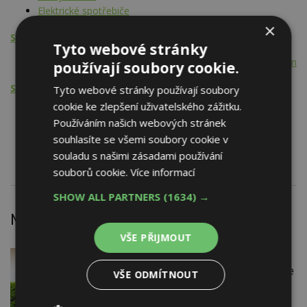
Elektrické spotřebiče
×
Stavební činnost
Tyto webové stránky
Elektroinstalační materiál, koncové spotřebiče, rozvody nn
používají soubory cookie.
Stavební činnost - PSV
Tyto webové stránky používají soubory
cookie ke zlepšení uživatelského zážitku.
Audio a videotechnika
Používáním našich webových stránek
Topení
souhlasíte se všemi soubory cookie v
Elektroinstalatérské práce
souladu s našimi zásadami používání
souborů cookie.
Více informací
SHOW ALL PARTNERS
(1634) →
Nejnovější články
VŠE PŘIJMOUT
DNES
Firemní
Instalace venkovní jednotky klimatizace
VŠE ODMÍTNOUT
nebo žaluzií podléhá jasným právním
pravidlům