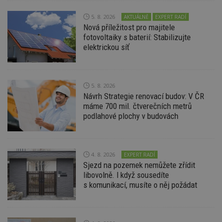
nezbytně nutných souborů cookie správně
používat.
5. 8. 2026
AKTUÁLNĚ
EXPERT RADÍ
Provider
/
Nová příležitost pro majitele
Název
Vyprší
P
Doména
fotovoltaiky s baterií: Stabilizujte
elektrickou síť
_hjIncludedInPageviewSample
2
T
Hotjar Ltd
minuty
co
www.estav.cz
na
ab
Ho
zd
5. 8. 2026
ná
Návrh Strategie renovací budov: V ČR
z
vz
máme 700 mil. čtverečních metrů
d
podlahové plochy v budovách
l
z
st
w
_dc_gtm_UA-53599847-1
.estav.cz
53
T
4. 8. 2026
EXPERT RADÍ
sekund
co
Sjezd na pozemek nemůžete zřídit
př
w
libovolně. I když sousedíte
po
s komunikací, musíte o něj požádat
S
Go
da
kó
Po
lz