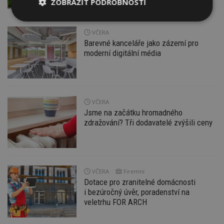
ZOBRAZIT PODROBNOSTI
Nezbytně
Výkonové
Soubory
nutné
soubory
cílení
VČERA
soubory
Barevné kanceláře jako zázemí pro
moderní digitální média
Funkční soubory
Nezařazené
soubory
VČERA
Jsme na začátku hromadného
zdražování? Tři dodavatelé zvýšili ceny
Nezbytně nutné soubory
Výkonové soubory
Soubory cílení
VČERA
Firemní
Dotace pro zranitelné domácnosti
Funkční soubory
Nezařazené soubory
i bezúročný úvěr, poradenství na
veletrhu FOR ARCH
Nezbytně nutné soubory cookie umožňují základní
funkce webových stránek, jako je přihlášení
uživatele a správa účtu. Webové stránky nelze bez