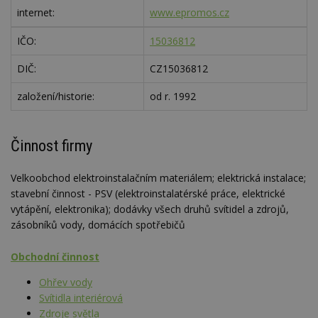
internet:
www.epromos.cz
IČO:
15036812
DIČ:
CZ15036812
založení/historie:
od r. 1992
Činnost firmy
Velkoobchod elektroinstalačním materiálem; elektrická instalace;
stavební činnost - PSV (elektroinstalatérské práce, elektrické
vytápění, elektronika); dodávky všech druhů svítidel a zdrojů,
zásobníků vody, domácích spotřebičů
Obchodní činnost
Ohřev vody
Svítidla interiérová
Zdroje světla