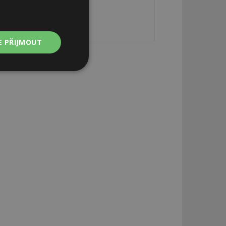
E PŘIJMOUT
Nezařazené
soubory
zařazené soubory
 a správa účtu.
aby informoval
zahrnut do