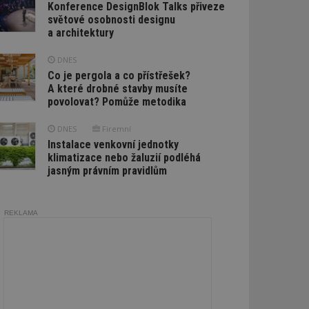
Konference DesignBlok Talks přiveze
světové osobnosti designu
a architektury
DNES
Co je pergola a co přístřešek?
A které drobné stavby musíte
povolovat? Pomůže metodika
DNES
Firemní
Instalace venkovní jednotky
klimatizace nebo žaluzií podléhá
jasným právním pravidlům
REKLAMA