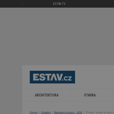
ESTAV.TV
ARCHITEKTURA
STAVBA
Firmy
|
Ostatní
|
Stavební práce - HSV
| Trhací, vrtací a razic