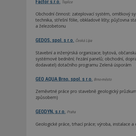
Factor s.r.o.
Teplice
Obchodní činnost: zateplovací systém, omítkový s
Název
Provider
Pr
Název
technika, střešní fólie, obkladové lišty; půjčovna s
Název
/
D
Název
_hjSessionUser_1
Doména
a železobetonu
test
.m
tu
_gid
CMID
Google
LLC
GEDOS, spol. s r.o.
Česká Lípa
Gdyn
mobile
ww
.estav.cz
_ga
TDID
Google
Stavební a inženýrská organizace; bytová, občansk
sssp_session
c
.e
LLC
systémové bednění; řezání panelů; obchodní, dopra
.estav.cz
ui
dodavatel) dotačního programu Zelená úsporám
VISITOR_INFO1_LI
cct
GEO AQUA Brno, spol. s r.o.
Brno-město
_hjSession_170189
Gtest
Zeměvrtné práce pro stavebně geologický průzkum; 
uid
způsobem)
C
GEODYN, s.r.o.
Praha
test_cookie
bm2uu
Geologické práce, trhací práce; výroba, instalace a 
cct
id
ibbid