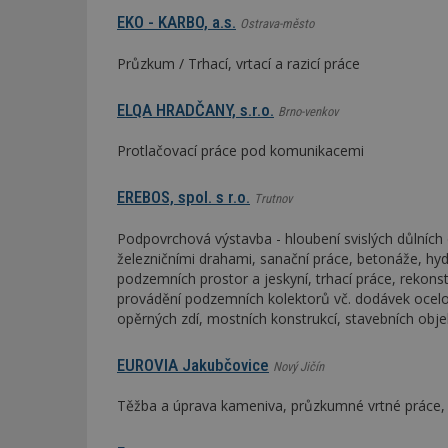
EKO - KARBO, a.s.
Ostrava-město
_dc_gtm_UA-53599
Průzkum / Trhací, vrtací a razicí práce
ELQA HRADČANY, s.r.o.
Brno-venkov
Protlačovací práce pod komunikacemi
id
_hjFirstSeen
EREBOS, spol. s r.o.
Trutnov
Podpovrchová výstavba - hloubení svislých důlních 
železničními drahami, sanační práce, betonáže, hydr
_hjAbsoluteSessi
podzemních prostor a jeskyní, trhací práce, rekonst
provádění podzemních kolektorů vč. dodávek ocelový
opěrných zdí, mostních konstrukcí, stavebních obj
counter
EUROVIA Jakubčovice
Nový Jičín
Těžba a úprava kameniva, průzkumné vrtné práce,
__gfp_64b