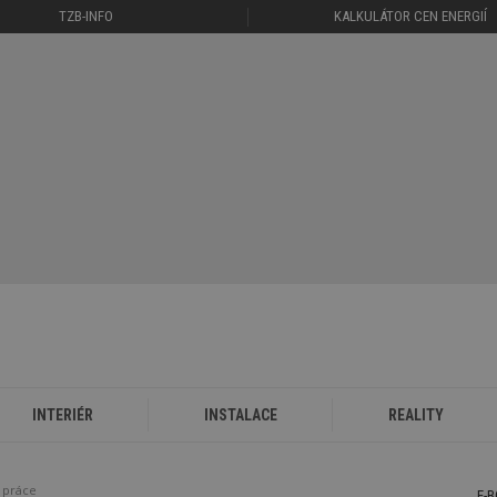
TZB-INFO
KALKULÁTOR CEN ENERGIÍ
INTERIÉR
INSTALACE
REALITY
í práce
E-