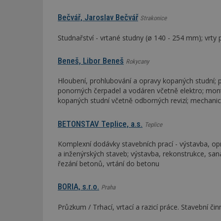
Bečvář, Jaroslav Bečvář
Strakonice
Studnařství - vrtané studny (ø 140 - 254 mm); vrty pr
Beneš, Libor Beneš
Rokycany
Hloubení, prohlubování a opravy kopaných studní; 
ponorných čerpadel a vodáren včetně elektro; mont
kopaných studní včetně odborných revizí; mechani
BETONSTAV Teplice, a.s.
Teplice
Komplexní dodávky stavebních prací - výstavba, o
a inženýrských staveb; výstavba, rekonstrukce, sa
řezání betonů, vrtání do betonu
BORIA, s.r.o.
Praha
Průzkum / Trhací, vrtací a razicí práce. Stavební či