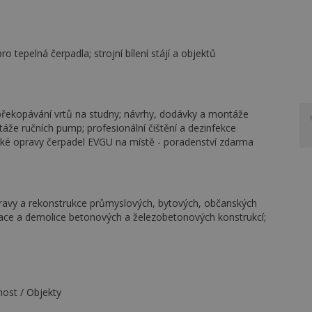
o tepelná čerpadla; strojní bílení stájí a objektů
překopávání vrtů na studny; návrhy, dodávky a montáže
áže ručních pump; profesionální čištění a dezinfekce
cké opravy čerpadel EVGU na místě - poradenství zdarma
pravy a rekonstrukce průmyslových, bytových, občanských
nace a demolice betonových a železobetonových konstrukcí;
nnost / Objekty