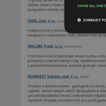
Půjčovny nářadí HILTI, stavební techniky Wacker, l
dalšího; vrtání a řezání železobetonu, betonu a zd
SHOW ALL PAR
protipožární nástřiky Vermiplaster
ZOBRAZIT P
DORG, spol. s r.o.
Jeseník
Podpovrchové a povrchové stavby - bezvýkopové te
Nezbytně
kanalizace a vodovodních řadů, klasické metody výs
nutné soubor
DRILLING Trade, s.r.o.
Ostrava-město
Povrchové vrtání a hydrologie; vrtané studny a vrty
průzkumu a nalezení zdroje vody, stavební povolení
a geotechnické průzkumy, stavební geologie, staveb
Nezbytně nutné s
EKOINVEST Sokolov, spol. s r.o.
Sokolov
Nezbytně nutné soubo
Webové stránky nelz
Projekce a dodávka staveb - geologické průzkumy, 
odpadů, sanace starých zátěží, úpravy ploch a výsad
Název
zprostředkovatelská činnost; odstraňování odpadů
tepelných čerpadel; provádění vrtů pro využití geot
_hjIncludedInPa