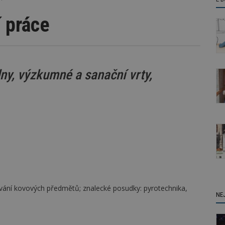
í práce
dny, výzkumné a sanační vrty,
ávání kovových předmětů; znalecké posudky: pyrotechnika,
NE