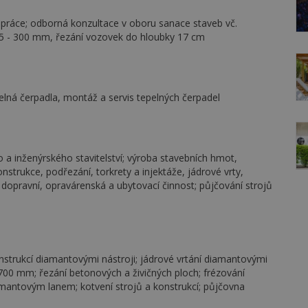
 práce; odborná konzultace v oboru sanace staveb vč.
15 - 300 mm, řezání vozovek do hloubky 17 cm
pelná čerpadla, montáž a servis tepelných čerpadel
 inženýrského stavitelství; výroba stavebních hmot,
onstrukce, podřezání, torkrety a injektáže, jádrové vrty,
, dopravní, opravárenská a ubytovací činnost; půjčování strojů
strukcí diamantovými nástroji; jádrové vrtání diamantovými
700 mm; řezání betonových a živičných ploch; frézování
amantovým lanem; kotvení strojů a konstrukcí; půjčovna