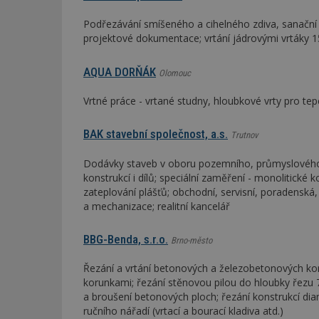
Podřezávání smíšeného a cihelného zdiva, sanační
projektové dokumentace; vrtání jádrovými vrtáky 
AQUA DORŇÁK
Olomouc
Vrtné práce - vrtané studny, hloubkové vrty pro te
BAK stavební společnost, a.s.
Trutnov
Dodávky staveb v oboru pozemního, průmyslového a
konstrukcí i dílů; speciální zaměření - monolitické k
zateplování plášťů; obchodní, servisní, poradenská
a mechanizace; realitní kancelář
BBG-Benda, s.r.o.
Brno-město
Řezání a vrtání betonových a železobetonových kon
korunkami; řezání stěnovou pilou do hloubky řezu 
a broušení betonových ploch; řezání konstrukcí di
ručního nářadí (vrtací a bourací kladiva atd.)