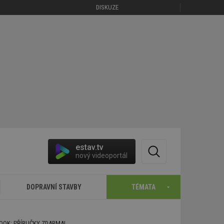
DISKUZE
estav.tv
nový videoportál
DOPRAVNÍ STAVBY
TÉMATA
BOOK: PŘÍRUČKY ZDARMA!