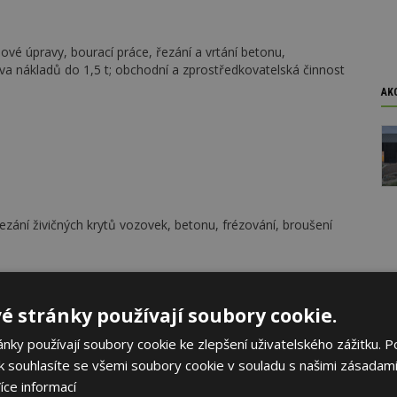
ové úpravy, bourací práce, řezání a vrtání betonu,
ava nákladů do 1,5 t; obchodní a zprostředkovatelská činnost
AK
ezání živičných krytů vozovek, betonu, frézování, broušení
ými nástroji, řezání železobetonových ploch stěnovými
é stránky používají soubory cookie.
omunikací, kotvení, hydraulické trhání; zámečnické práce
ky používají soubory cookie ke zlepšení uživatelského zážitku. P
 souhlasíte se všemi soubory cookie v souladu s našimi zásadami
íce informací