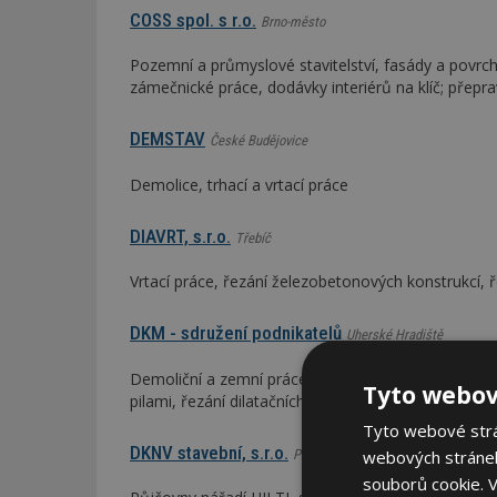
COSS spol. s r.o.
Brno-město
Pozemní a průmyslové stavitelství, fasády a povrch
zámečnické práce, dodávky interiérů na klíč; přepr
DEMSTAV
České Budějovice
Demolice, trhací a vrtací práce
DIAVRT, s.r.o.
Třebíč
Vrtací práce, řezání železobetonových konstrukcí, ř
DKM - sdružení podnikatelů
Uherské Hradiště
Demoliční a zemní práce; jádrové vrtání diamantov
Tyto webov
pilami, řezání dilatačních spár, řezání vozovek a k
Tyto webové strán
DKNV stavební, s.r.o.
webových stránek
Praha
souborů cookie.
V