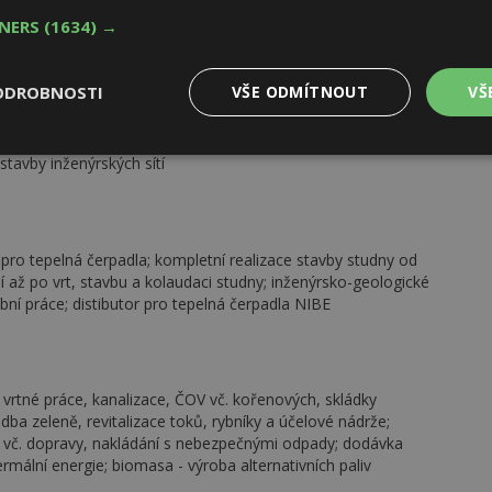
ešení, zahradní techniky, přívěsných vozíků, raftů a mnoho
iva, nastřelování a kotvení; montáž protipožárních systémů,
TNERS
(1634) →
ODROBNOSTI
VŠE ODMÍTNOUT
VŠ
chnologie mikrotunelování, ražby štol, kolektorů, renovace
Výkonové
Soubory cílení
Funkční
tavby inženýrských sítí
y
soubory
soubory
 pro tepelná čerpadla; kompletní realizace stavby studny od
 až po vrt, stavbu a kolaudaci studny; inženýrsko-geologické
ní práce; distibutor pro tepelná čerpadla NIBE
oubory
Výkonové soubory
Soubory cílení
Funkční soubory
Ne
ry cookie umožňují základní funkce webových stránek, jako je přihlášení uživatele
e bez nezbytně nutných souborů cookie správně používat.
vrtné práce, kanalizace, ČOV vč. kořenových, skládky
ba zeleně, revitalizace toků, rybníky a účelové nádrže;
Provider
/
Vyprší
Popis
Doména
 vč. dopravy, nakládání s nebezpečnými odpady; dodávka
ermální energie; biomasa - výroba alternativních paliv
geviewSample
2
Tento soubor cookie je nastaven tak, 
Hotjar Ltd
minuty
Hotjar o tom, zda je tento návštěvník 
www.estav.cz