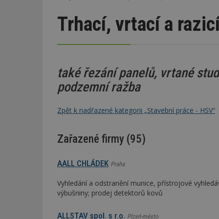
Trhací, vrtací a razic
také řezání panelů, vrtané stu
podzemní ražba
Zpět k nadřazené kategorii „Stavební práce - HSV“
Zařazené firmy (95)
AALL CHLÁDEK
Praha
Vyhledání a odstranění munice, přístrojové vyhled
výbušniny; prodej detektorů kovů
ALLSTAV spol. s r.o.
Plzeň-město