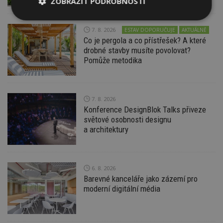
ZOBRAZIT PODROBNOSTI
Nezbytně
Výkonové
Soubory
nutné
soubory
cílení
7. 8. 2026
ESTAV DOPORUČUJE
AKTUÁLNĚ
soubory
Co je pergola a co přístřešek? A které
drobné stavby musíte povolovat?
Pomůže metodika
Funkční soubory
Nezařazené
soubory
7. 8. 2026
Konference DesignBlok Talks přiveze
světové osobnosti designu
a architektury
Nezbytně nutné soubory
Výkonové soubory
Soubory cílení
6. 8. 2026
Barevné kanceláře jako zázemí pro
Funkční soubory
Nezařazené soubory
moderní digitální média
Nezbytně nutné soubory cookie umožňují základní
funkce webových stránek, jako je přihlášení
uživatele a správa účtu. Webové stránky nelze bez