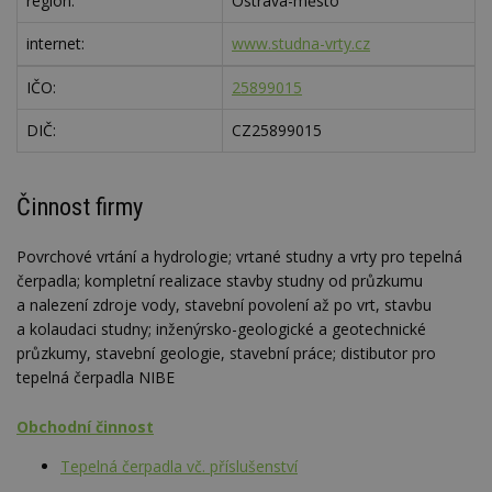
region:
Ostrava-město
internet:
www.studna-vrty.cz
IČO:
25899015
DIČ:
CZ25899015
Činnost firmy
Povrchové vrtání a hydrologie; vrtané studny a vrty pro tepelná
čerpadla; kompletní realizace stavby studny od průzkumu
a nalezení zdroje vody, stavební povolení až po vrt, stavbu
a kolaudaci studny; inženýrsko-geologické a geotechnické
průzkumy, stavební geologie, stavební práce; distibutor pro
tepelná čerpadla NIBE
Obchodní činnost
Tepelná čerpadla vč. příslušenství