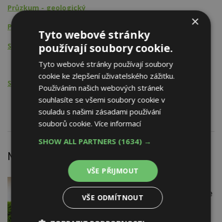
Průzkum - geologický
×
Průzkum - hydrologický
Tyto webové stránky
používají soubory cookie.
Stavební činnost
Tyto webové stránky používají soubory
Studny
cookie ke zlepšení uživatelského zážitku.
Stavební činnost - HSV
Používáním našich webových stránek
souhlasíte se všemi soubory cookie v
Trhací, vrtací a razicí práce
souladu s našimi zásadami používání
souborů cookie.
Více informací
SHOW ALL PARTNERS
(1634) →
Nejnovější články
VŠE PŘIJMOUT
7. 8. 2026
Firemní
Instalace venkovní jednotky klimatizace
VŠE ODMÍTNOUT
nebo žaluzií podléhá jasným právním
pravidlům