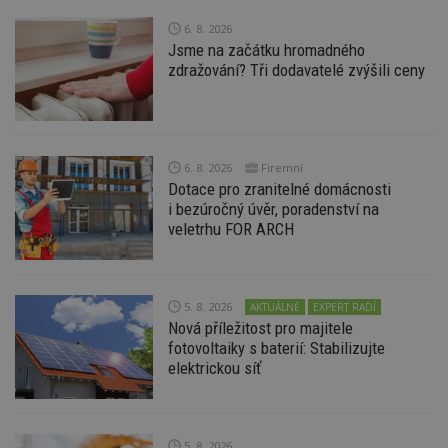
nezbytně nutných souborů cookie správně
používat.
6. 8. 2026
Jsme na začátku hromadného
Provider
/
Název
Vyprší
P
Doména
zdražování? Tři dodavatelé zvýšili ceny
_hjIncludedInPageviewSample
2
T
Hotjar Ltd
minuty
co
www.estav.cz
na
ab
Ho
zd
6. 8. 2026
Firemní
ná
Dotace pro zranitelné domácnosti
z
vz
i bezúročný úvěr, poradenství na
d
veletrhu FOR ARCH
l
z
st
w
_dc_gtm_UA-53599847-1
.estav.cz
53
T
5. 8. 2026
AKTUÁLNĚ
EXPERT RADÍ
sekund
co
Nová příležitost pro majitele
př
fotovoltaiky s baterií: Stabilizujte
w
po
elektrickou síť
S
Go
da
kó
Po
lz
5. 8. 2026