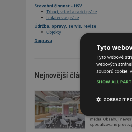
Stavební činnost - HSV
Trhací, vrtací a razicí práce
Izolatérské práce
Údržba, opravy, servis, revize
Objekty
Doprava
Tyto webov
Tyto webové strán
webových stránek
souborů cookie.
V
Nejnovější články
SHOW ALL PAR
DNES
ZOBRAZIT P
Barevné kanceláře ja
Kancelářské prostory v
podlaží je koncipováno 
Nezbytně
média. Obsahují newsroo
nutné soubor
specializované provozy