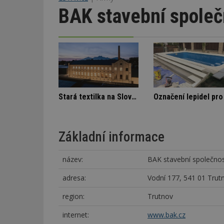
BAK stavební společn
Spory SVJ a nájemníka
Škody v bytovém domě
Základní informace
název:
BAK stavební společnost
adresa:
Vodní 177, 541 01 Trut
region:
Trutnov
internet:
www.bak.cz