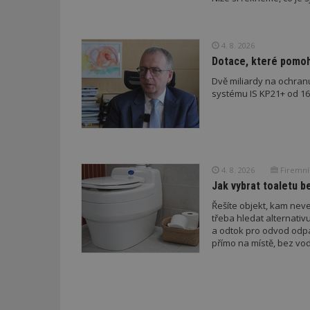
.estav.cz
podmínky musí splnit a 
ui
VISITOR_INFO1_LI
cct
4. 8. 2026
_hjSession_170189
Dotace, které pomoho
Gtest
uid
Dvě miliardy na ochran
systému IS KP21+ od 16. 
C
test_cookie
bm2uu
cct
id
4. 8. 2026
Firemní
ibbid
Jak vybrat toaletu be
ibbid
tuuid
Řešíte objekt, kam nev
c
třeba hledat alternati
a odtok pro odvod odp
sid
přímo na místě, bez vod
tuuid
tuuid_lu