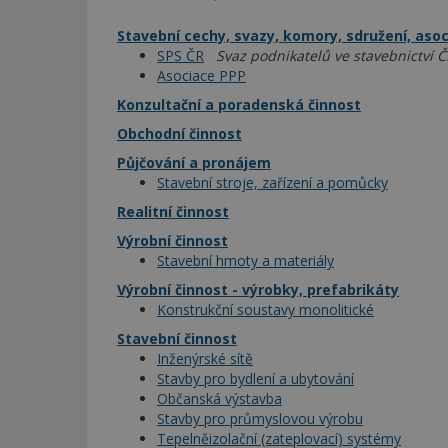
Stavební cechy, svazy, komory, sdružení, aso
SPS ČR
Svaz podnikatelů ve stavebnictví 
Asociace PPP
Konzultační a poradenská činnost
Obchodní činnost
Půjčování a pronájem
Stavební stroje, zařízení a pomůcky
Realitní činnost
Výrobní činnost
Stavební hmoty a materiály
Výrobní činnost - výrobky, prefabrikáty
Konstrukční soustavy monolitické
Stavební činnost
Inženýrské sítě
Stavby pro bydlení a ubytování
Občanská výstavba
Stavby pro průmyslovou výrobu
Tepelněizolační (zateplovací) systémy