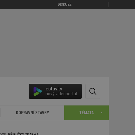
DISKUZE
estav.tv
nový videoportál
DOPRAVNÍ STAVBY
TÉMATA
BOOK: PŘÍRUČKY ZDARMA!