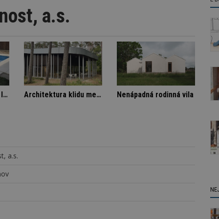
ost, a.s.
Stará textilka na Slovensku září novotou
Označení lepidel pro lepení dlažby
, a.s.
nov
NE