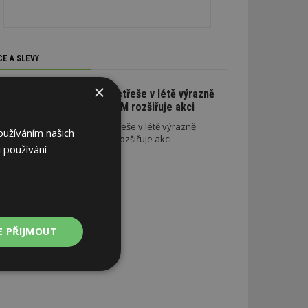
CE A SLEVY
×
Na nové lehké střeše v létě výrazně
ušetříte. SATJAM rozšiřuje akci
Na nové lehké střeše v létě výrazně
oužíváním našich
ušetříte. SATJAM rozšiřuje akci
 používání
E PŘIJMOUT
Nezařazené
soubory