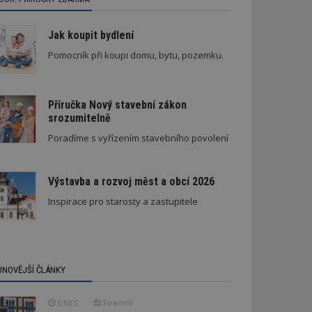
Jak koupit bydlení
Pomocník při koupi domu, bytu, pozemku.
Příručka Nový stavební zákon
srozumitelně
Architektura klidu mezi borovicemi
Nenápadná rodinná vila
Poradíme s vyřízením stavebního povolení
Výstavba a rozvoj měst a obcí 2026
Inspirace pro starosty a zastupitele
JNOVĚJŠÍ ČLÁNKY
DNES
Firemní