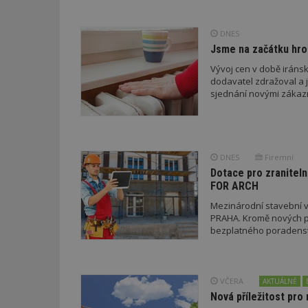
DNES
Jsme na začátku hro
Vývoj cen v době iránsk
Nezbytně nutné s
dodavatel zdražoval a 
sjednání novými zákaz
Nezbytně nutné soubo
Webové stránky nelz
Název
DNES
Firemní
_hjIncludedInPa
Dotace pro zraniteln
FOR ARCH
Mezinárodní stavební v
_dc_gtm_UA-53599
PRAHA. Kromě nových pr
bezplatného poradenství
id
VČERA
AKTUÁLNĚ
Nová příležitost pro 
_hjFirstSeen