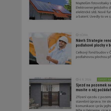
Majitelům fotovoltaiky s
Elektroenergetického da
elektrické sítě. Nové f
a baterií. Uvedly to v
_hjAbsoluteSessi
a EDC.
VČERA
counter
Návrh Strategie ren
podlahové plochy v 
Celkový fond budov v Če
__gfp_64b
podlahovou plochou pře
Název
Provider
Pr
Název
Název
/
D
4. 8. 2026
EXPERT RA
Název
_hjSessionUser_1
Doména
Sjezd na pozemek nem
test
.m
musíte o něj požádat
tu
_gid
CMID
Google
LLC
Zřízení vjezdu z poze
Gdyn
mobile
ww
.estav.cz
stavební úprava. Ve sk
_ga
TDID
Google
komunikace i práv jejíh
sssp_session
c
.e
LLC
Níže si řekneme, co je s