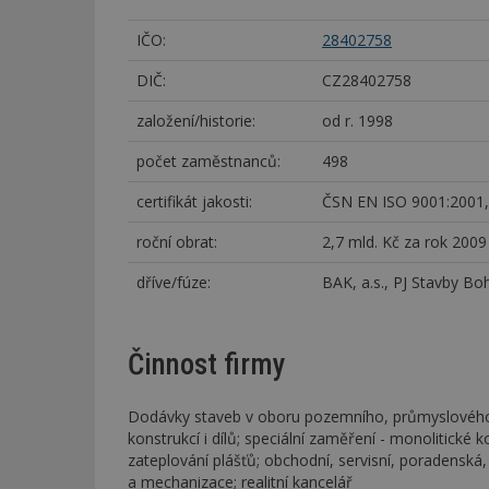
IČO:
28402758
DIČ:
CZ28402758
založení/historie:
od r. 1998
počet zaměstnanců:
498
certifikát jakosti:
ČSN EN ISO 9001:2001,
roční obrat:
2,7 mld. Kč za rok 2009
dříve/fúze:
BAK, a.s., PJ Stavby Bo
Činnost firmy
Dodávky staveb v oboru pozemního, průmyslového a
konstrukcí i dílů; speciální zaměření - monolitické k
zateplování plášťů; obchodní, servisní, poradenská
a mechanizace; realitní kancelář