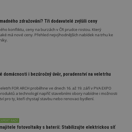
madného zdražování? Tři dodavatelé zvýšili ceny
ého konfliktu, ceny na burzách v ČR prudce rostou. Který
oubory
Výkonové soubory
Soubory cílení
Funkční soubory
Ne
jaké má nové ceny. Přehled nejvýhodnějších nabídek na trhu ke
níky.
ry cookie umožňují základní funkce webových stránek, jako je přihlášení uživatele
e bez nezbytně nutných souborů cookie správně používat.
Provider
/
Vyprší
Popis
Doména
geviewSample
2
Tento soubor cookie je nastaven tak, 
Hotjar Ltd
minuty
Hotjar o tom, zda je tento návštěvník 
www.estav.cz
é domácnosti i bezúročný úvěr, poradenství na veletrhu
vzorkování dat definovaného limitem z
vašeho webu.
eletrh FOR ARCH proběhne ve dnech 16. až 19. září v PVA EXPO
847-1
.estav.cz
53
Tento soubor cookie je přidružen k w
oduktů a technologií napříč stavebními obory nabídne i možnosti
sekund
Správce značek Google k načtení dalšíc
stránku. Pokud je použit, lze jej považ
 pro ty, kteří chystají stavbu nebo renovaci bydlení.
nutný, protože bez něj jiné skripty ne
správně. Konec názvu je jedinečné číslo
identifikátorem přidruženého účtu Goog
www.estav.cz
1 rok
Tento soubor cookie se používá k vytvá
EXPERT RADÍ
uživatele
majitele fotovoltaiky s baterií: Stabilizujte elektrickou síť
29
Soubor cookie je nastaven tak, aby Hot
Hotjar Ltd