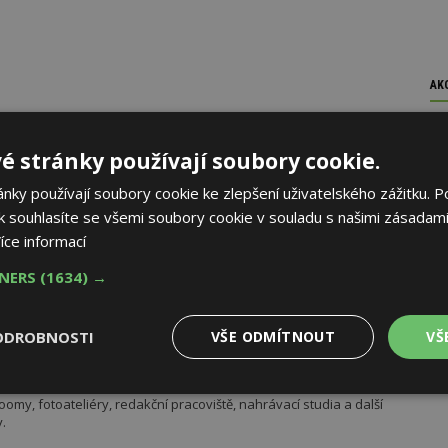
AK
é stránky používají soubory cookie.
ky používají soubory cookie ke zlepšení uživatelského zážitku. P
 souhlasíte se všemi soubory cookie v souladu s našimi zásadami
íce informací
TNERS
(1634) →
ODROBNOSTI
VŠE ODMÍTNOUT
VŠ
ko zázemí pro moderní digitální média
znikly v administrativním komplexu Hagibor. Šest kancelářských
jako technologicky intenzivní pracovní prostředí pro současná
Výkonové
Soubory cílení
Funkční
my, fotoateliéry, redakční pracoviště, nahrávací studia a další
y
soubory
soubory
.