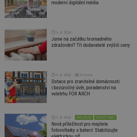
moderní digitální média
funkce webových stránek, jako je přihlášení
uživatele a správa účtu. Webové stránky nelze bez
nezbytně nutných souborů cookie správně
používat.
Provider
/
Název
Vyprší
P
Doména
6. 8. 2026
Jsme na začátku hromadného
_hjIncludedInPageviewSample
2
T
Hotjar Ltd
zdražování? Tři dodavatelé zvýšili ceny
minuty
co
www.estav.cz
na
ab
Ho
zd
ná
z
vz
6. 8. 2026
Firemní
d
Dotace pro zranitelné domácnosti
l
i bezúročný úvěr, poradenství na
z
st
veletrhu FOR ARCH
w
_dc_gtm_UA-53599847-1
.estav.cz
53
T
sekund
co
př
5. 8. 2026
AKTUÁLNĚ
EXPERT RADÍ
w
po
Nová příležitost pro majitele
S
fotovoltaiky s baterií: Stabilizujte
Go
da
elektrickou síť