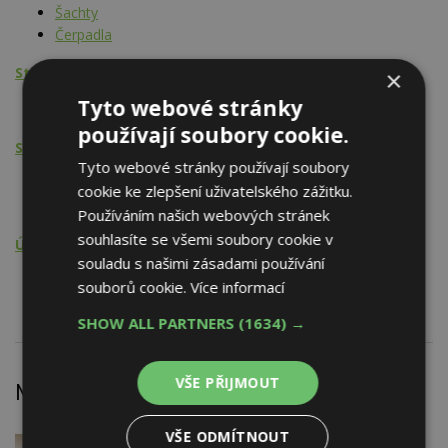
Šachty
Čerpadla
Stavební činnost
×
Tyto webové stránky
Studny
používají soubory cookie.
Stavební činnost - HSV
Tyto webové stránky používají soubory
Studny
cookie ke zlepšení uživatelského zážitku.
Trhací, vrtací a razicí práce
Používáním našich webových stránek
souhlasíte se všemi soubory cookie v
Údržba, opravy, servis, revize
souladu s našimi zásadami používání
Studny
souborů cookie.
Více informací
SHOW ALL PARTNERS
(1634) →
VŠE PŘIJMOUT
Nejnovější články
VŠE ODMÍTNOUT
VČERA
Firemní