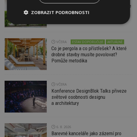
Instalace venkovní jednotky klimatizace
nebo žaluzií podléhá jasným právním
ZOBRAZIT PODROBNOSTI
pravidlům
Nezbytně
Výkonové
Soubory
nutné
soubory
cílení
soubory
VČERA
ESTAV DOPORUČUJE
AKTUÁLNĚ
Co je pergola a co přístřešek? A které
drobné stavby musíte povolovat?
Funkční soubory
Nezařazené
Pomůže metodika
soubory
VČERA
Konference DesignBlok Talks přiveze
světové osobnosti designu
a architektury
Nezbytně nutné soubory
Výkonové soubory
Soubory cílení
Funkční soubory
Nezařazené soubory
6. 8. 2026
Barevné kanceláře jako zázemí pro
Nezbytně nutné soubory cookie umožňují základní