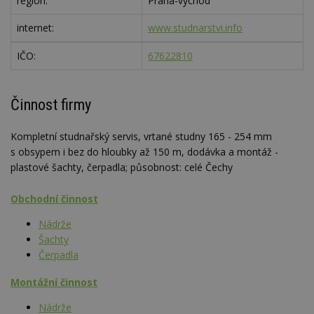
region:
Praha-východ
internet:
www.studnarstvi.info
IČO:
67622810
Činnost firmy
Kompletní studnařský servis, vrtané studny 165 - 254 mm
s obsypem i bez do hloubky až 150 m, dodávka a montáž -
plastové šachty, čerpadla; působnost: celé Čechy
Obchodní činnost
Nádrže
Šachty
Čerpadla
Montážní činnost
Nádrže