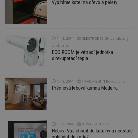
Vybíráme kotel na dřevo a pelety
14. 8. 2014
ELEKTRODESIGN ventilátory
spol. s r.o.
ECO ROOM je větrací jednotka
s rekuperací tepla
13. 8. 2014
HAAS + SOHN Rukov, s.r.o.
Prémiová krbová kamna Madeira
13. 8. 2014
KOVARSON s.r.o.
Nebaví Vás chodit do kotelny a neustále
přikládat do kotle?