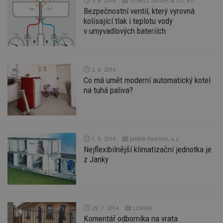
3. 8. 2014
SCHELL GmbH & Co. KG
d
Bezpečnostní ventil, který vyrovná
l
z
kolísající tlak i teplotu vody
st
v umyvadlových bateriích
w
_dc_gtm_UA-53599847-1
.estav.cz
53
T
sekund
co
př
w
2. 8. 2014
po
Co má umět moderní automatický kotel
S
na tuhá paliva?
Go
da
kó
Po
lz
z
nu
be
1. 8. 2014
JANKA Radotín, a.s.
sk
Nejflexibilnější klimatizační jednotka je
f
z Janky
s
ná
je
kt
id
p
ú
An
29. 7. 2014
LOMAX
Komentář odborníka na vrata
id
www.estav.cz
1 rok
T