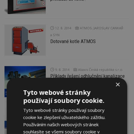
12. 8. 2014
ATMOS, JAROSLAV CANKAŘ
a SYN
Dotované kotle ATMOS
9. 8. 2014
Aliaxis Česká republika s.r.o.
Příklady řešení odhlučnění kanalizace
×
Tyto webové stránky
používají soubory cookie.
Tyto webové stránky používají soubory
7. 8. 2014
GAS KOMPLET s.r.o.
cookie ke zlepšení uživatelského zážitku.
Pro jaké domy se vyplatí
mikrokogenerace?
Používáním našich webových stránek
souhlasíte se všemi soubory cookie v