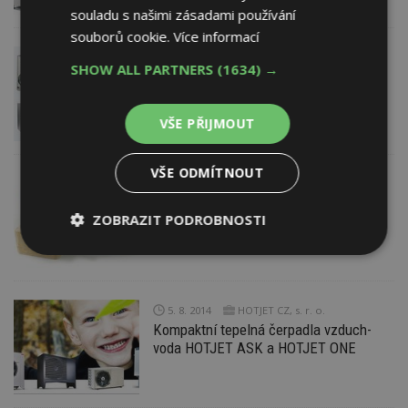
souladu s našimi zásadami používání
souborů cookie.
Více informací
6. 8. 2014
C. I. C. Jan HŘEBEC s.r.o.
SHOW ALL PARTNERS
(1634) →
Jednotka určená pro komfortní větrání
rodinných domů a bytů
VŠE PŘIJMOUT
VŠE ODMÍTNOUT
6. 8. 2014
EXPERT RADÍ
Dřevěné brikety – jak s nimi topit?
ZOBRAZIT PODROBNOSTI
Nezbytně
Výkonové
Soubory
nutné
soubory
cílení
soubory
5. 8. 2014
HOTJET CZ, s. r. o.
Kompaktní tepelná čerpadla vzduch-
voda HOTJET ASK a HOTJET ONE
Funkční soubory
Nezařazené
soubory