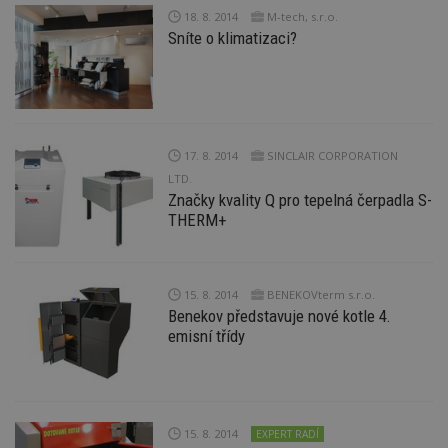
18. 8. 2014
M-tech, s.r.o.
Sníte o klimatizaci?
17. 8. 2014
SINCLAIR CORPORATION
LTD.
Značky kvality Q pro tepelná čerpadla S-
THERM+
15. 8. 2014
BENEKOVterm s.r.o.
Benekov představuje nové kotle 4.
emisní třídy
15. 8. 2014
EXPERT RADÍ