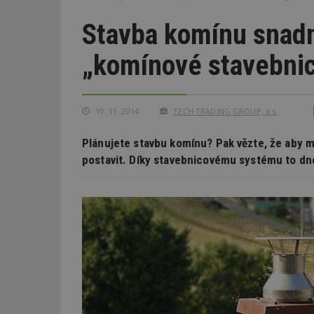
Stavba komínu snadn
„komínové stavebnic
10. 11. 2014
TECH TRADING GROUP, a.s.
Plánujete stavbu komínu? Pak vězte, že aby m
postavit. Díky stavebnicovému systému to dn