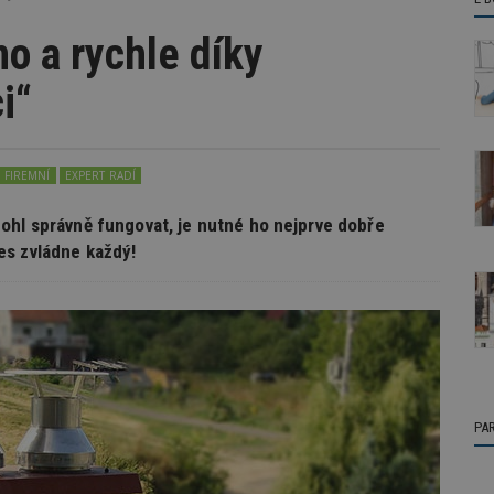
o a rychle díky
i“
FIREMNÍ
EXPERT RADÍ
ohl správně fungovat, je nutné ho nejprve dobře
es zvládne každý!
PA