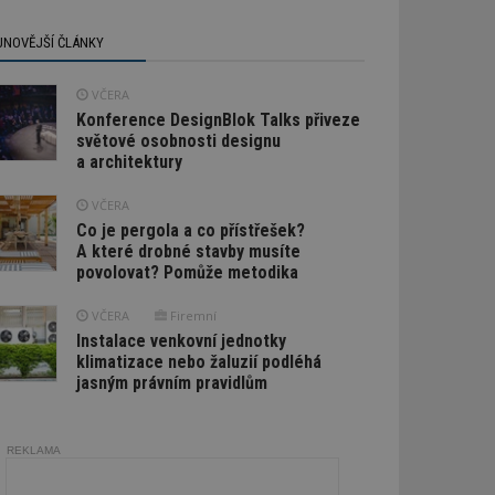
JNOVĚJŠÍ ČLÁNKY
VČERA
Konference DesignBlok Talks přiveze
světové osobnosti designu
a architektury
VČERA
Co je pergola a co přístřešek?
A které drobné stavby musíte
povolovat? Pomůže metodika
VČERA
Firemní
Instalace venkovní jednotky
klimatizace nebo žaluzií podléhá
jasným právním pravidlům
REKLAMA