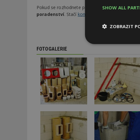
SHOW ALL PAR
Pokud se rozhodnete pro EURO KOMÍN CLASSIC, z
poradenství
. Stačí
kontaktovat tým prodejců, kte
ZOBRAZIT P
Nezbytně
FOTOGALERIE
nutné soubor
Nezbytně nutné s
Nezbytně nutné soubo
Webové stránky nelz
Název
_hjIncludedInPa