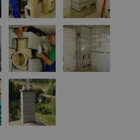
vzorkování dat definovaného limitem z
vašeho webu.
847-1
.estav.cz
53
Tento soubor cookie je přidružen k w
sekund
Správce značek Google k načtení dalšíc
stránku. Pokud je použit, lze jej považ
nutný, protože bez něj jiné skripty ne
správně. Konec názvu je jedinečné číslo
identifikátorem přidruženého účtu Goog
www.estav.cz
1 rok
Tento soubor cookie se používá k vytvá
uživatele
29
Soubor cookie je nastaven tak, aby Hot
Hotjar Ltd
minut
začátek cesty uživatele pro celkový poče
.estav.cz
54
Neobsahuje žádné identifikovatelné in
sekund
onInProgress
29
Soubor cookie je nastaven tak, aby Hot
Hotjar Ltd
minut
začátek cesty uživatele pro celkový poče
.estav.cz
54
Neobsahuje žádné identifikovatelné in
sekund
www.estav.cz
29
Tento soubor cookie se používá k vytvá
minut
uživatele
53
sekund
1 rok
Jedná se o soubor cookie, který slouží k
Google LLC
dalších souborů cookie návštěvníkem 
.estav.cz