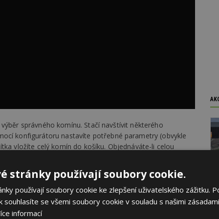
AK
 výběr správného komínu. Stačí navštívit některého
omocí konfigurátoru nastavíte potřebné parametry (obvykle
tka vložíte celý komín do košíku. Objednáváte-li celou
evu 10 %
na celý nákup a také
dopravu zdarma
po celé
 podrobného návodu můžete tak mít na stavbě už do 3
é stránky používají soubory cookie.
ky používají soubory cookie ke zlepšení uživatelského zážitku. P
 souhlasíte se všemi soubory cookie v souladu s našimi zásadami
íce informací