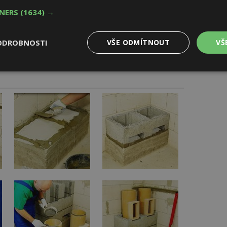
TNERS
(1634) →
ískáte kromě kvalitního komínu také nárok na
bezplatné
rý rád zodpoví vaše otázky.
ODROBNOSTI
VŠE ODMÍTNOUT
VŠ
Výkonové
Soubory cílení
Funkční
y
soubory
soubory
oubory
Výkonové soubory
Soubory cílení
Funkční soubory
Ne
ry cookie umožňují základní funkce webových stránek, jako je přihlášení uživatele
e bez nezbytně nutných souborů cookie správně používat.
Provider
/
Vyprší
Popis
Doména
geviewSample
2
Tento soubor cookie je nastaven tak, 
Hotjar Ltd
minuty
Hotjar o tom, zda je tento návštěvník 
www.estav.cz