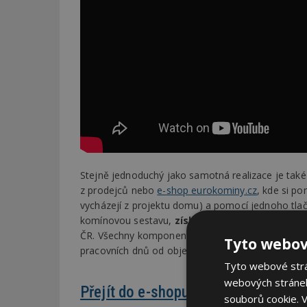
Stejně jednoduchý jako samotná realizace je také
z prodejců nebo
e-shop eurokominy.cz
, kde si p
vycházejí z projektu domu) a pomocí jednoho tlačí
komínovou sestavu,
získáváte automaticky sl
ČR. Všechny komponenty včetně montážní sady a
Tyto webov
pracovních dnů od objednání.
Tyto webové strán
webových stránek
Přejít do e-shopu
souborů cookie.
V