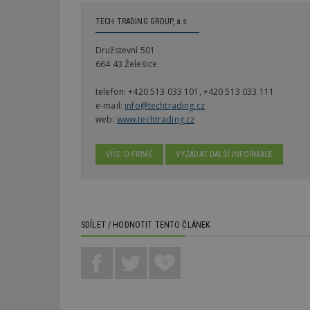
TECH TRADING GROUP, a.s.
Název
Provider
Pr
Název
Název
/
D
Družstevní 501
Název
_hjSessionUser_1
Doména
664 43 Želešice
test
.m
tu
_gid
CMID
Google
LLC
telefon:
+420 513 033 101, +420 513 033 111
Gdyn
mobile
ww
.estav.cz
e-mail:
info@techtrading.cz
_ga
TDID
Google
web:
www.techtrading.cz
sssp_session
c
.e
LLC
.estav.cz
ui
VÍCE O FIRMĚ
VYŽÁDAT DALŠÍ INFORMACE
VISITOR_INFO1_LI
cct
_hjSession_170189
Gtest
uid
SDÍLET / HODNOTIT TENTO ČLÁNEK
C
test_cookie
0
bm2uu
cct
id
ibbid