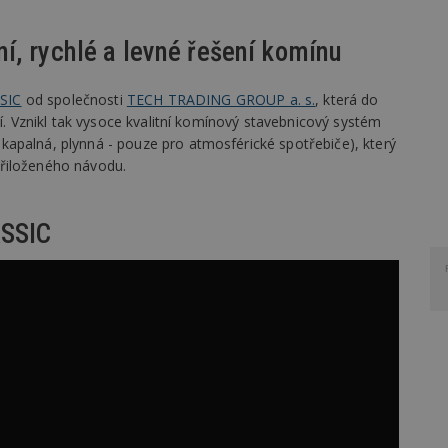
, rychlé a levné řešení komínu
SIC
od společnosti
TECH TRADING GROUP a. s.
, která do
cí. Vznikl tak vysoce kvalitní komínový stavebnicový systém
, kapalná, plynná - pouze pro atmosférické spotřebiče), který
řiloženého návodu.
ASSIC