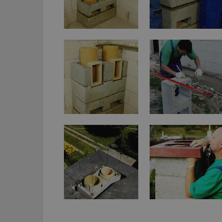
_dc_gtm_UA-53599
id
_hjFirstSeen
_hjAbsoluteSessi
counter
__gfp_64b