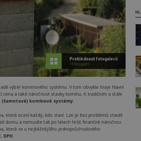
NE
Prohlédnout fotogalerii
15 fotografií
adě výběr komínového systému. V tom obvykle hraje hlavní
í cena a také náročnost stavby komínu. K tradičním a stále
 (šamotové) komínové systémy
.
iva, která ocení každý, kdo staví. Lze je bez problémů stavět
stí domu a nemusíte tak po letech řešit finančně náročnou
a, která se u nejběžnějšího jednoprůchodového
č. DPH
.