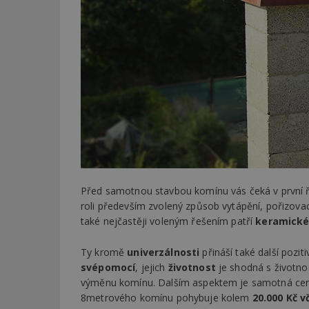
Před samotnou stavbou komínu vás čeká v první ř
roli především zvolený způsob vytápění, pořizovac
také nejčastěji voleným řešením patří
keramické
Ty kromě
univerzálnosti
přináší také další pozit
svépomocí
, jejich
životnost
je shodná s životno
výměnu komínu. Dalším aspektem je samotná cen
8metrového komínu pohybuje kolem
20.000 Kč v