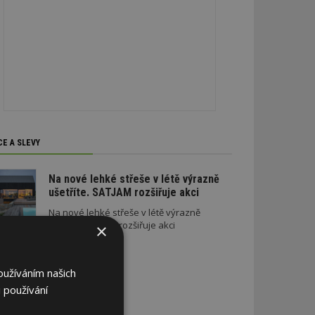
CE A SLEVY
Na nové lehké střeše v létě výrazně
ušetříte. SATJAM rozšiřuje akci
Na nové lehké střeše v létě výrazně
ušetříte. SATJAM rozšiřuje akci
×
oužíváním našich
 používání