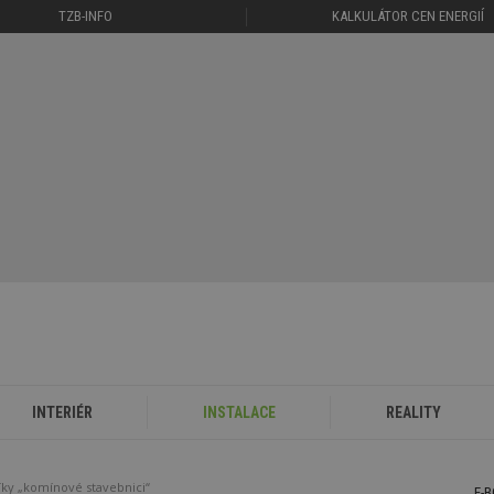
TZB-INFO
KALKULÁTOR CEN ENERGIÍ
INTERIÉR
INSTALACE
REALITY
íky „komínové stavebnici“
E-