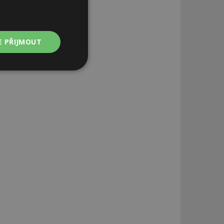
E PŘIJMOUT
Nezařazené
soubory
zařazené soubory
 a správa účtu.
aby informoval
zahrnut do