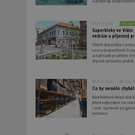
a přebírají zodpovědno
26. 6. 2026
AKTUÁLN
Superbloky ve Vídni:
vedrům a přijemný pr
Vídeň dokončila v polo
vzoru (superblock či su
a nahradit je pěšími zó
chystá výstavbu jedné 
25. 6. 2026
STILL ČR
Co by nemělo chybět
Neefektivní sklad doká
před odjezdem na stavbu
i zisk. Správně zorgan
technice.