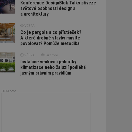
Konference DesignBlok Talks přiveze
světové osobnosti designu
a architektury
VČERA
Co je pergola a co přístřešek?
A které drobné stavby musíte
povolovat? Pomůže metodika
VČERA
Firemní
Instalace venkovní jednotky
klimatizace nebo žaluzií podléhá
jasným právním pravidlům
REKLAMA