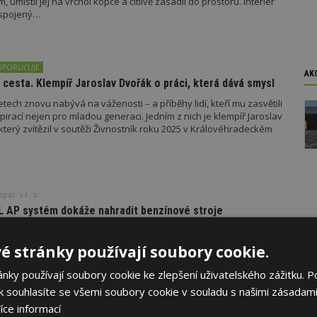
, umístil jej na vrchol kopce a citlivě zasadil do prostoru. Interiér
 spojený…
OPORUČUJE
AK
 cesta. Klempíř Jaroslav Dvořák o práci, která dává smysl
tech znovu nabývá na váženosti – a příběhy lidí, kteří mu zasvětili
spirací nejen pro mladou generaci. Jedním z nich je klempíř Jaroslav
terý zvítězil v soutěži Živnostník roku 2025 v Královéhradeckém
pol. s r. o.
 AP systém dokáže nahradit benzínové stroje
 i profesionální zahradnické firmy dnes stojí před novou výzvou –
držbu zeleně s nižšími provozními náklady, menší hlučností
é stránky používají soubory cookie.
ortem pro pracovníky. Odpovědí jsou akumulátorové systémy.
telný s benzínovými…
ky používají soubory cookie ke zlepšení uživatelského zážitku. P
 souhlasíte se všemi soubory cookie v souladu s našimi zásadami
íce informací