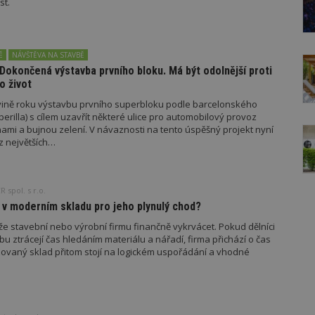
st.
Ě
NÁVŠTĚVA NA STAVBĚ
 Dokončená výstavba prvního bloku. Má být odolnější proti
o život
vině roku výstavbu prvního superbloku podle barcelonského
perilla) s cílem uzavřít některé ulice pro automobilový provoz
nami a bujnou zelení. V návaznosti na tento úspěšný projekt nyní
z největších…
 spol. s r.o.
 v moderním skladu pro jeho plynulý chod?
že stavební nebo výrobní firmu finančně vykrvácet. Pokud dělníci
 ztrácejí čas hledáním materiálu a nářadí, firma přichází o čas
izovaný sklad přitom stojí na logickém uspořádání a vhodné