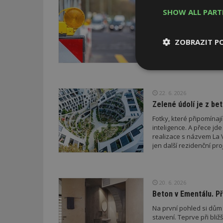
22. 6. 2026
SHOW ALL PAR
Průzkum: Třetina lid
Třetina lidí, která pov
přestěhovat. Celkem 37
ZOBRAZIT P
poslední rok zhoršila, 
procent se zlepšila. Z
Nezbytně
nutné soubor
22. 6. 2026
Zelené údolí je z bet
Fotky, které připomínaj
inteligence. A přece jd
realizace s názvem La V
jen další rezidenční pr
Nezbytně nutné s
Nezbytně nutné soubo
Webové stránky nelz
20. 6. 2026
Beton v Ementálu. Př
Název
Na první pohled si dů
_hjIncludedInPa
stavení. Teprve při bli