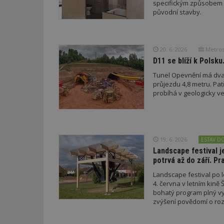
specifickým způsobem n
původní stavby.
_dc_gtm_UA-53599
20. 6. 2026
Metros
D11 se blíží k Polsk
Tunel Opevnění má dva
id
průjezdu 4,8 metru. Pat
probíhá v geologicky v
_hjFirstSeen
_hjAbsoluteSessi
19. 6. 2026
ESTAV D
Landscape festival j
potrvá až do září. P
counter
Landscape festival po 
4. června v letním kině 
bohatý program plný vyc
zvýšení povědomí o ro
__gfp_64b