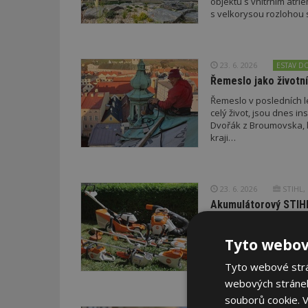
objektu s vnitřním atriem
s velkorysou rozlohou
23. 6. 2026
ESTAV D
Řemeslo jako životní
Řemeslo v posledních le
celý život, jsou dnes in
Dvořák z Broumovska, k
kraji…
23. 6. 2026
STIHL, s
Akumulátorový STIHL
Města, technické služby
jak zajistit efektivní ú
Tyto webov
a zároveň vyšším komf
Nabízejí výkon srovna
Tyto webové strán
webových stránek
souborů cookie.
V