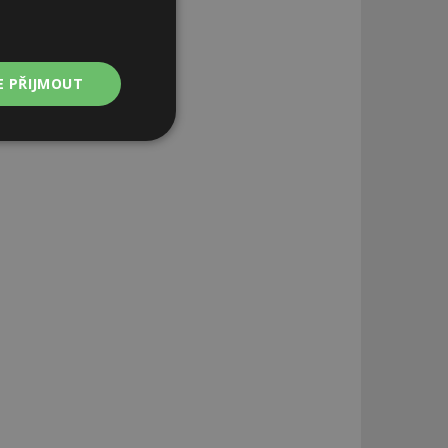
E PŘIJMOUT
Nezařazené
soubory
zařazené soubory
 a správa účtu.
aby informoval
zahrnut do