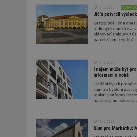
18. 6. 2026
ESTAV D
Jičín potvrdil výsle
Název
Provider
Pr
Název
Název
/
D
Zastupitelé Jičína dne
Název
_hjSessionUser_1
Doména
rodinných domků v atra
test
.m
tu
plánovací smlouvy s úsp
_gid
CMID
Google
LLC
parcel zájemci vydraži
Gdyn
mobile
ww
.estav.cz
_ga
TDID
Google
sssp_session
c
.e
LLC
.estav.cz
18. 6. 2026
ui
I nájem může být pro
VISITOR_INFO1_LI
cct
informací o sobě
_hjSession_170189
Hledání bytu k pronájm
zájmu o bydlení pečlivě
Gtest
uid
realitní platformy Bezre
na pronájmu nakonec d
C
test_cookie
bm2uu
18. 6. 2026
cct
Dům pro Markétku: M
id
ibbid
Majitelé se zamilovali 