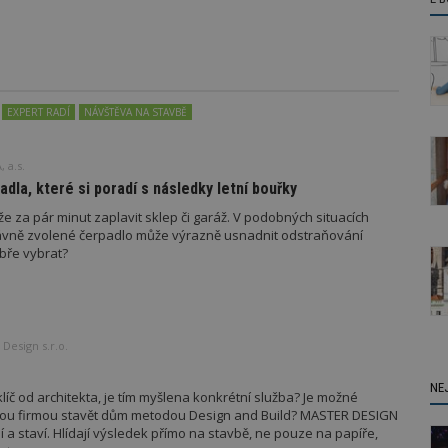
EXPERT RADÍ
NÁVŠTĚVA NA STAVBĚ
 a.s.
padla, které si poradí s následky letní bouřky
že za pár minut zaplavit sklep či garáž. V podobných situacích
rávně zvolené čerpadlo může výrazně usnadnit odstraňování
bře vybrat?
Design s.r.o.
NE
íč od architekta, je tím myšlena konkrétní služba? Je možné
ckou firmou stavět dům metodou Design and Build? MASTER DESIGN
í a staví. Hlídají výsledek přímo na stavbě, ne pouze na papíře,