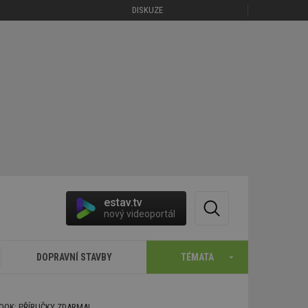
DISKUZE
estav.tv
nový videoportál
DOPRAVNÍ STAVBY
TÉMATA
BOOK: PŘÍRUČKY ZDARMA!