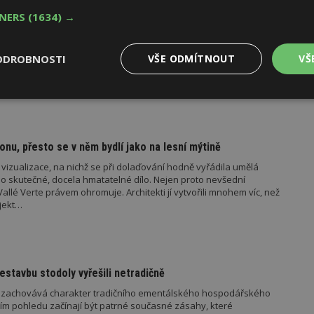
TNERS
(1634) →
í se špatnou dopravou do práce se chce přestěhovat
ažuje dopravní dostupnost z bydlení do práce za špatnou, se chce
 procent Čechů zaznamenalo, že se situace s dopravou za
ODROBNOSTI
VŠE ODMÍTNOUT
VŠ
více než polovina respondentů ji považuje za stejnou a podle šesti
horšení dopravy do práce oproti loňsku…
Výkonové
Soubory cílení
Funkční
y
soubory
soubory
onu, přesto se v něm bydlí jako na lesní mýtině
í vizualizace, na nichž se při dolaďování hodně vyřádila umělá
e o skutečné, docela hmatatelné dílo. Nejen proto nevšední
allé Verte právem ohromuje. Architekti jí vytvořili mnohem víc, než
ojekt…
oubory
Výkonové soubory
Soubory cílení
Funkční soubory
Ne
ry cookie umožňují základní funkce webových stránek, jako je přihlášení uživatele
e bez nezbytně nutných souborů cookie správně používat.
Provider
/
estavbu stodoly vyřešili netradičně
Vyprší
Popis
Doména
m zachovává charakter tradičního ementálského hospodářského
geviewSample
2
Tento soubor cookie je nastaven tak, 
Hotjar Ltd
žším pohledu začínají být patrné současné zásahy, které
minuty
Hotjar o tom, zda je tento návštěvník 
www.estav.cz