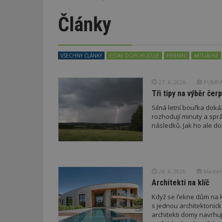
Články
VŠECHNY ČLÁNKY
ESTAV DOPORUČUJE
FIREMNÍ
AKTUÁLNĚ
27. 6. 2026
PUMPA,
Tři tipy na výběr čer
Silná letní bouřka doká
rozhodují minuty a sp
následků. Jak ho ale do
26. 6. 2026
Master 
Architekti na klíč
Když se řekne dům na kl
s jednou architektoni
architekti domy navrhuj