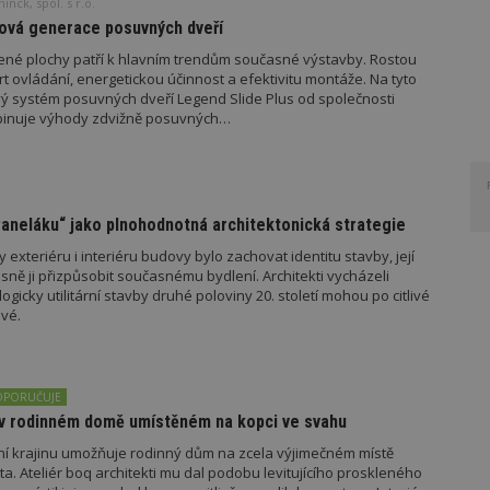
nck, spol. s r.o.
Nová generace posuvných dveří
né plochy patří k hlavním trendům současné výstavby. Rostou
t ovládání, energetickou účinnost a efektivitu montáže. Na tyto
 systém posuvných dveří Legend Slide Plus od společnosti
binuje výhody zdvižně posuvných…
Paneláku“ jako plnohodnotná architektonická strategie
exteriéru i interiéru budovy bylo zachovat identitu stavby, její
sně ji přizpůsobit současnému bydlení. Architekti vycházeli
logicky utilitární stavby druhé poloviny 20. století mohou po citlivé
avé.
OPORUČUJE
i v rodinném domě umístěném na kopci ve svahu
ní krajinu umožňuje rodinný dům na zcela výjimečném místě
. Ateliér boq architekti mu dal podobu levitujícího proskleného