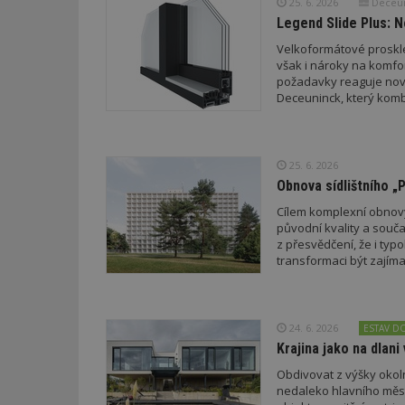
25. 6. 2026
Deceuni
Legend Slide Plus: 
Velkoformátové proskle
však i nároky na komfor
požadavky reaguje nový
Deceuninck, který kom
25. 6. 2026
Obnova sídlištního „
Cílem komplexní obnovy 
původní kvality a souča
z přesvědčení, že i typo
transformaci být zajím
24. 6. 2026
ESTAV D
Krajina jako na dlan
Obdivovat z výšky okol
nedaleko hlavního města