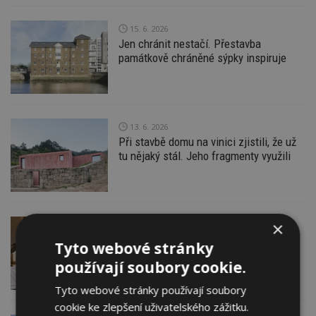
15. 6. 2026
Jen chránit nestačí. Přestavba
památkově chráněné sýpky inspiruje
13. 6. 2026
Při stavbě domu na vinici zjistili, že už
tu nějaký stál. Jeho fragmenty využili
×
12. 6. 2026
Martin Vršecký s.r.o.
Tipy při sestavení rozpočtu na
Tyto webové stránky
rekonstrukci rodinného domu
používají soubory cookie.
Tyto webové stránky používají soubory
cookie ke zlepšení uživatelského zážitku.