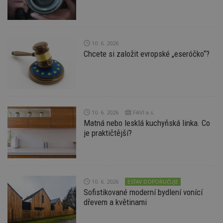
ná
z
vz
d
l
z
10. 6. 2026
st
Chcete si založit evropské „eseróčko“?
w
_dc_gtm_UA-53599847-1
.estav.cz
53
T
sekund
co
př
w
po
S
Go
10. 6. 2026
FAVI a.s.
da
Matná nebo lesklá kuchyňská linka. Co
kó
Po
je praktičtější?
lz
z
nu
be
sk
f
s
10. 6. 2026
ESTAV DOPORUČUJE
ná
Sofistikované moderní bydlení vonící
je
dřevem a květinami
kt
id
p
ú