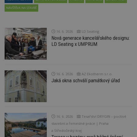
NÁVŠTĚVA NA STAVBĚ
16. 6. 2026
LD Seating
Nová generace kancelářského designu:
LD Seating x UMPRUM
16. 6. 2026
AZ Ekotherm s.r.o.
Jaká okna schválí památkový úřad
16. 6. 2026
Tesařství DRYGIN – poctivé
stavební a řemeslné práce | Praha
a Středočeský kraj
Terasa u bazénu: proč běžné řešení