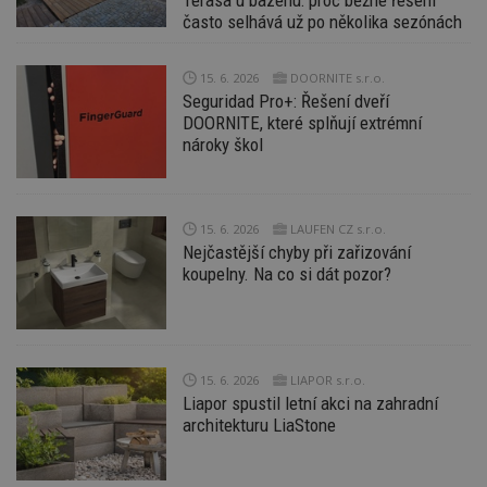
často selhává už po několika sezónách
15. 6. 2026
DOORNITE s.r.o.
Seguridad Pro+: Řešení dveří
DOORNITE, které splňují extrémní
nároky škol
15. 6. 2026
LAUFEN CZ s.r.o.
Nejčastější chyby při zařizování
koupelny. Na co si dát pozor?
15. 6. 2026
LIAPOR s.r.o.
Liapor spustil letní akci na zahradní
architekturu LiaStone