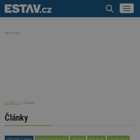
REKLAMA
ESTAV.cz
Články
Články
VŠECHNY ČLÁNKY
ESTAV DOPORUČUJE
FIREMNÍ
AKTUÁLNĚ
EXPERT RADÍ