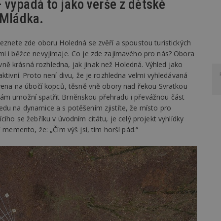
 vypadá to jako verše z dětské
 Mládka.
leznete zde oboru Holedná se zvěří a spoustou turistických
mi i běžce nevyjímaje. Co je zde zajímavého pro nás? Obora
ě krásná rozhledna, jak jinak než Holedná. Výhled jako
ktivní. Proto není divu, že je rozhledna velmi vyhledávaná
tavena na úbočí kopců, těsně vně obory nad řekou Svratkou
vám umožní spatřit Brněnskou přehradu i převážnou část
edu na dynamice a s potěšením zjistíte, že místo pro
cího se žebříku v úvodním citátu, je celý projekt vyhlídky
í memento, že: „Čím výš jsi, tím horší pád.“