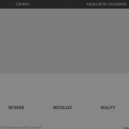
TZB-INFO
KALKULÁTOR CEN ENERGIÍ
INTERIÉR
INSTALACE
REALITY
á. Vznikla na přání občanů
E-