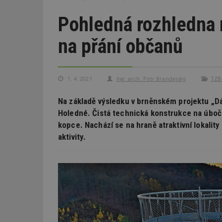
Pohledná rozhledna 
na přání občanů
1. 4. 2021
Ing. arch. Petr Brandejský
TZB-
Na základě výsledku v brněnském projektu „Dá
Holedné. Čistá technická konstrukce na úboč
kopce. Nachází se na hraně atraktivní lokalit
aktivity.