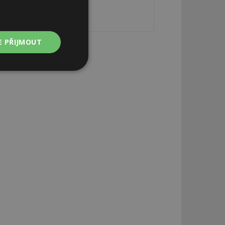
E PŘIJMOUT
Nezařazené
soubory
zařazené soubory
 a správa účtu.
aby informoval
zahrnut do