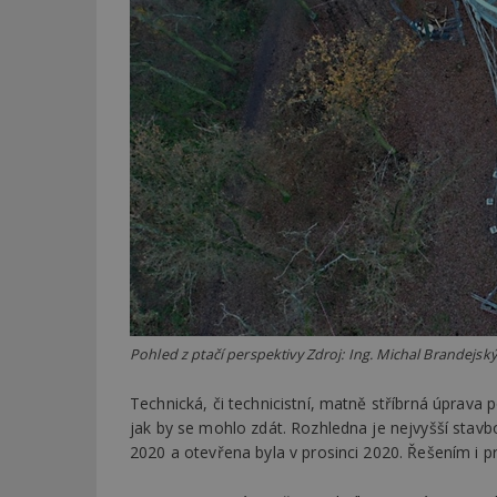
_dc_gtm_UA-53599
id
_hjFirstSeen
_hjAbsoluteSessi
Pohled z ptačí perspektivy Zdroj: Ing. Michal Brandejský
counter
Technická, či technicistní, matně stříbrná úprava
jak by se mohlo zdát. Rozhledna je nejvyšší stav
2020 a otevřena byla v prosinci 2020. Řešením i
__gfp_64b