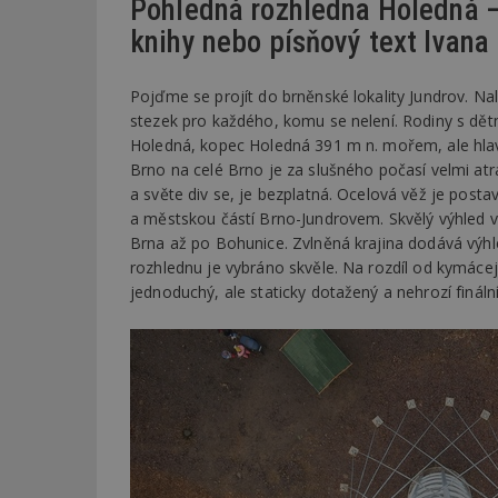
Pohledná rozhledna Holedná –
knihy nebo písňový text Ivana
Pojďme se projít do brněnské lokality Jundrov. Na
stezek pro každého, komu se nelení. Rodiny s dět
Holedná, kopec Holedná 391 m n. mořem, ale hlavn
Brno na celé Brno je za slušného počasí velmi atra
a světe div se, je bezplatná. Ocelová věž je pos
a městskou částí Brno-Jundrovem. Skvělý výhled 
Brna až po Bohunice. Zvlněná krajina dodává výhl
rozhlednu je vybráno skvěle. Na rozdíl od kymácejí
jednoduchý, ale staticky dotažený a nehrozí fináln