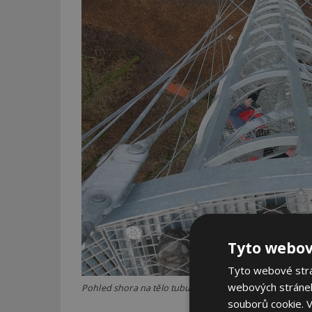
Tyto webov
Tyto webové strán
webových stránek
Pohled shora na tělo tubusu a táhla Zdroj: Ing. Michal 
souborů cookie.
V