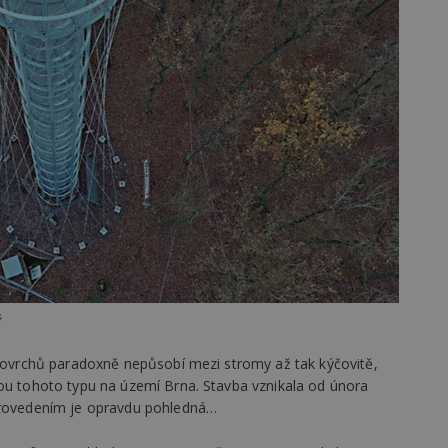
vzorkování dat definovaného limitem z
vašeho webu.
847-1
.estav.cz
53
Tento soubor cookie je přidružen k w
sekund
Správce značek Google k načtení dalšíc
stránku. Pokud je použit, lze jej považ
nutný, protože bez něj jiné skripty ne
správně. Konec názvu je jedinečné číslo
identifikátorem přidruženého účtu Goog
www.estav.cz
1 rok
Tento soubor cookie se používá k vytvá
uživatele
29
Soubor cookie je nastaven tak, aby Hot
Hotjar Ltd
minut
začátek cesty uživatele pro celkový poče
.estav.cz
54
Neobsahuje žádné identifikovatelné in
sekund
onInProgress
29
Soubor cookie je nastaven tak, aby Hot
Hotjar Ltd
minut
začátek cesty uživatele pro celkový poče
.estav.cz
54
Neobsahuje žádné identifikovatelné in
sekund
www.estav.cz
29
Tento soubor cookie se používá k vytvá
minut
uživatele
 povrchů paradoxně nepůsobí mezi stromy až tak kýčovitě,
53
sekund
bou tohoto typu na území Brna. Stavba vznikala od února
 provedením je opravdu pohledná…
1 rok
Jedná se o soubor cookie, který slouží k
Google LLC
dalších souborů cookie návštěvníkem 
.estav.cz