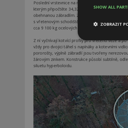
Poslední vrstevnice na mapě hovoří o cca 300 m n
SHOW ALL PAR
kterým připočtěte 34,32 m výšky rozhledny. Po 13
obehnanou zábradlím. Základová deska o objem
s vřetenovým schodištěm, ukotvenou křížícími se
ZOBRAZIT P
cca 9 100 kg ocelových výztuží.
Z ní vyčnívají kotvící profily pro vřeteno věže a 
Nezbytně
nutné soubor
vždy pro dvojici táhel s napínáky a kotevními vidl
pororošty, výplně zábradlí jsou tvořeny nerezovou
žárovým zinkem. Konstrukce působí subtilně, odl
siluetu hyperboloidu.
Nezbytně nutné s
Nezbytně nutné soubo
Webové stránky nelz
Název
_hjIncludedInPa