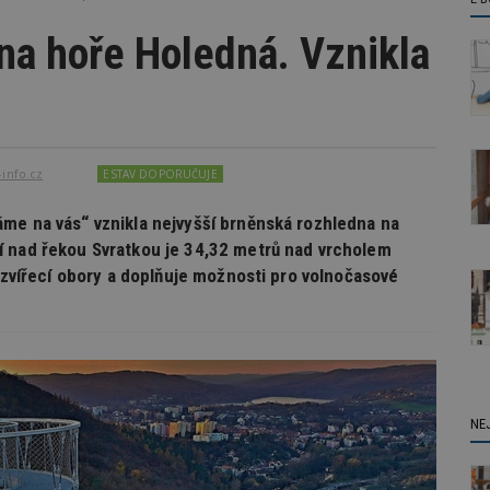
na hoře Holedná. Vznikla
info.cz
ESTAV DOPORUČUJE
me na vás“ vznikla nejvyšší brněnská rozhledna na
í nad řekou Svratkou je 34,32 metrů nad vrcholem
y zvířecí obory a doplňuje možnosti pro volnočasové
NE