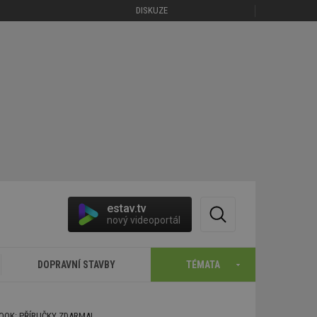
DISKUZE
estav.tv
nový videoportál
DOPRAVNÍ STAVBY
TÉMATA
BOOK: PŘÍRUČKY ZDARMA!