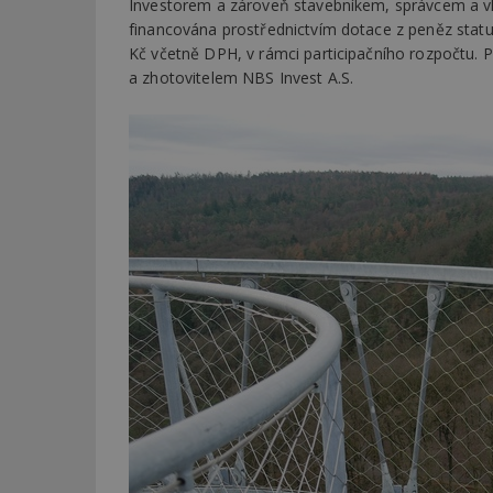
Investorem a zároveň stavebníkem, správcem a vl
financována prostřednictvím dotace z peněz statu
Kč včetně DPH, v rámci participačního rozpočtu. Pro
Název
Provider
Pr
Název
Název
/
D
a zhotovitelem NBS Invest A.S.
Název
_hjSessionUser_1
Doména
test
.m
tu
_gid
CMID
Google
LLC
Gdyn
mobile
ww
.estav.cz
_ga
TDID
Google
sssp_session
c
.e
LLC
.estav.cz
ui
VISITOR_INFO1_LI
cct
_hjSession_170189
Gtest
uid
C
test_cookie
bm2uu
cct
id
ibbid